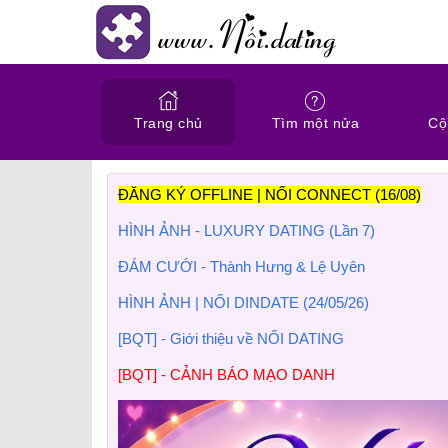
Trang chủ
Tìm một nửa
Cộ
ĐĂNG KÝ OFFLINE | NỐI CONNECT (16/08)
HÌNH ẢNH - LUXURY DATING (Lần 7)
ĐÁM CƯỚI - Thành Hưng & Lệ Uyên
HÌNH ẢNH | NỐI DINDATE (24/05/26)
[BQT] - Giới thiệu về NỐI DATING
[BQT] - CẢNH BÁO MẠO DANH