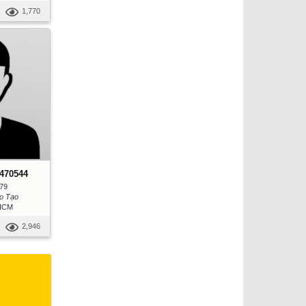
1,770
2470544
979
o Tạo
 HCM
2,946