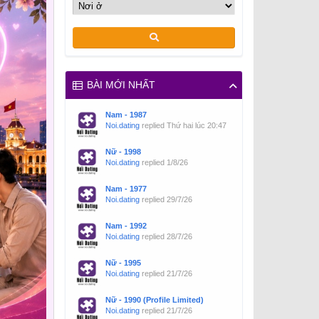
BÀI MỚI NHẤT
Nam - 1987
Noi.dating
replied
Thứ hai lúc 20:47
Nữ - 1998
Noi.dating
replied
1/8/26
Nam - 1977
Noi.dating
replied
29/7/26
Nam - 1992
Noi.dating
replied
28/7/26
Nữ - 1995
Noi.dating
replied
21/7/26
Nữ - 1990 (Profile Limited)
Noi.dating
replied
21/7/26