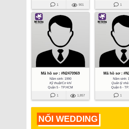
1
901
1
Mã hồ sơ : #N2470969
Mã hồ sơ : #N
Năm sinh: 1990
Năm sinh: 
Kỹ thuật/Cơ khí
Quản lý nhà
Quận 5 - TP.HCM
Quận 6 - T
1
1,857
1
NỐI WEDDING