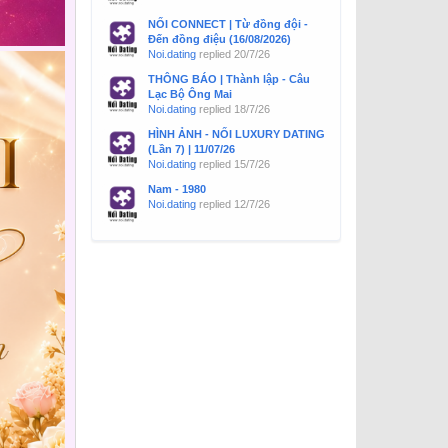
NỐI CONNECT | Từ đồng đội -
Đến đồng điệu (16/08/2026)
Noi.dating
replied
20/7/26
THÔNG BÁO | Thành lập - Câu
Lạc Bộ Ông Mai
Noi.dating
replied
18/7/26
HÌNH ẢNH - NỐI LUXURY DATING
(Lần 7) | 11/07/26
Noi.dating
replied
15/7/26
Nam - 1980
Noi.dating
replied
12/7/26