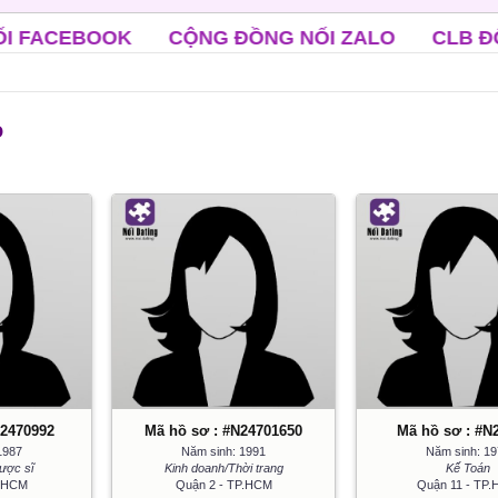
NG ĐỒNG NỐI ZALO
CLB ĐỘC THÂN TRUNG NI
ò
N2470992
Mã hồ sơ : #N24701650
Mã hồ sơ : #N
1987
Năm sinh: 1991
Năm sinh: 1
ược sĩ
Kinh doanh/Thời trang
Kế Toán
P.HCM
Quận 2 - TP.HCM
Quận 11 - TP