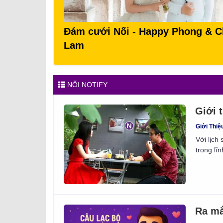
Đám cưới Nối - Happy Phong & 
Lam
NỐI NOTIFY
Giới 
Giới Thiệ
Với lịch
trong lĩ
Ra mắ