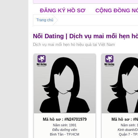
 KÝ HỒ SƠ
CỘNG ĐỒNG NỐI FACEBOOK
CỘ
Trang chủ
Nối Dating | Dịch vụ mai mối hẹn h
Dịch vụ mai mối hẹn hò hiệu quả tại Việt Nam
Mã hồ sơ : #N24701979
Mã hồ sơ : #
Năm sinh: 1991
Năm sinh: 
Điều dưỡng viên
Kinh doanh/D
Bình Tân - TP.HCM
Quận 7 - T