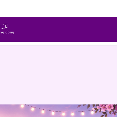
ng đồng
ĐĂNG KÝ HỒ SƠ
CỘNG ĐỒNG NỐI FACEB