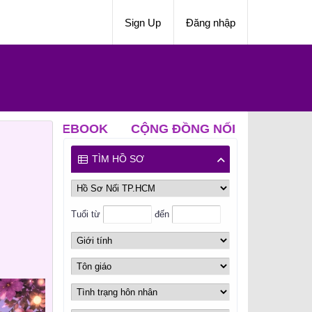
Sign Up
Đăng nhập
OOK
CỘNG ĐỒNG NỐI ZALO
CLB ĐỘC THÂN 
TÌM HỒ SƠ
Tuổi từ
đến