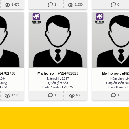
1,479
1
1,239
0
24701738
Mã hồ sơ : #N24702023
Mã hồ sơ : #N
1994
Năm sinh: 1987
Năm sinh: 1
 hàng
Quản lý dự án
Chuyên Viên Đà
P.HCM
Bình Chánh - TP.HCM
Bình Thạnh -
1,123
1
900
1