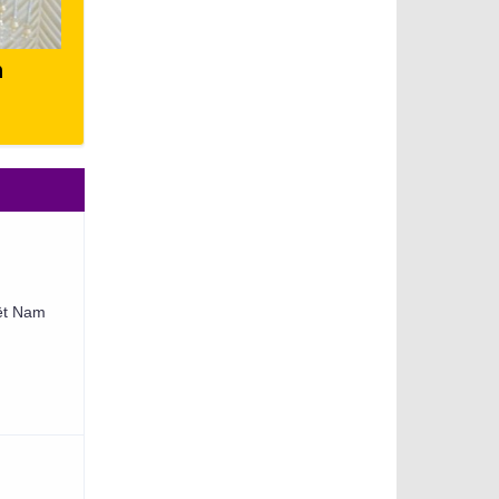
h
iệt Nam