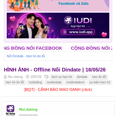
NỐI FACEBOOK
CỘNG ĐỒNG NỐI ZALO
CLB 
Nối Dindate - Hẹn hò ăn tối
HÌNH ẢNH - Offline Nối Dindate | 16/05/26
B
N
T
Noi.dating
19/5/26
dịch vụ hẹn hò
dindate
hẹn ăn tối
ắ
g
h
hẹn hò ăn tối
noidating
noidindate
noidindatevn
sự kiện hẹn hò
t
à
ẻ
[BQT] - CẢNH BÁO MẠO DANH (click)
đ
y
ầ
b
u
ắ
t
Noi.dating
đ
ầ
Administrator