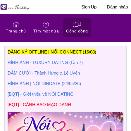
Sign Up
Đăng nhập
Trang chủ
Tìm một nửa
Cộng đồng
ĐĂNG KÝ OFFLINE | NỐI CONNECT (16/08)
HÌNH ẢNH - LUXURY DATING (Lần 7)
ĐÁM CƯỚI - Thành Hưng & Lệ Uyên
HÌNH ẢNH | NỐI DINDATE (24/05/26)
[BQT] - Giới thiệu về NỐI DATING
[BQT] - CẢNH BÁO MẠO DANH