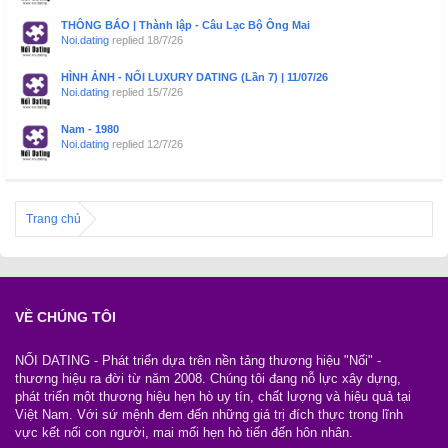
THÔNG BÁO | Thành lập - Câu Lạc Bộ Ông Mai
Noi.dating
replied
18/7/26
HÌNH ẢNH - NỐI LUXURY DATING (Lần 7) | 11/07/26
Noi.dating
replied
15/7/26
Nam - 1980
Noi.dating
replied
12/7/26
Trang chủ
VỀ CHÚNG TÔI
NỐI DATING - Phát triển dựa trên nền tảng thương hiệu "Nối" -
thương hiệu ra đời từ năm 2008. Chúng tôi đang nỗ lực xây dựng,
phát triển một thương hiệu hẹn hò uy tín, chất lượng và hiệu quả tại
Việt Nam. Với sứ mệnh đem đến những giá trị đích thực trong lĩnh
vực kết nối con người, mai mối hẹn hò tiến đến hôn nhân.