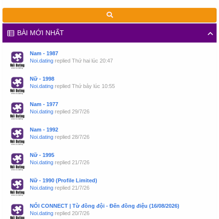
BÀI MỚI NHẤT
Nam - 1987
Noi.dating
replied
Thứ hai lúc 20:47
Nữ - 1998
Noi.dating
replied
Thứ bảy lúc 10:55
Nam - 1977
Noi.dating
replied
29/7/26
Nam - 1992
Noi.dating
replied
28/7/26
Nữ - 1995
Noi.dating
replied
21/7/26
Nữ - 1990 (Profile Limited)
Noi.dating
replied
21/7/26
NỐI CONNECT | Từ đồng đội - Đến đồng điệu (16/08/2026)
Noi.dating
replied
20/7/26