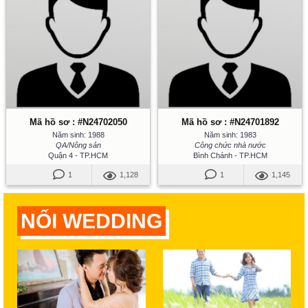
Mã hồ sơ : #N24702050
Mã hồ sơ : #N24701892
Năm sinh: 1988
Năm sinh: 1983
QA/Nông sản
Công chức nhà nước
Quận 4 - TP.HCM
Bình Chánh - TP.HCM
1
1,128
1
1,145
NỐI WEDDING