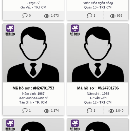
Dược Sĩ
Nhân viên ngân hàng
Gò Vấp - TP.HCM
Quận 10 - TP.HCM
0
1,673
1
963
Mã hồ sơ : #N24701753
Mã hồ sơ : #N24701706
Năm sinh: 1967
Năm sinh: 1988
Kinh doanh/Dược sĩ
Tư vấn viên
Tân Bình - TP.HCM
Quận 12 - TP.HCM
1
1,174
1
1,040