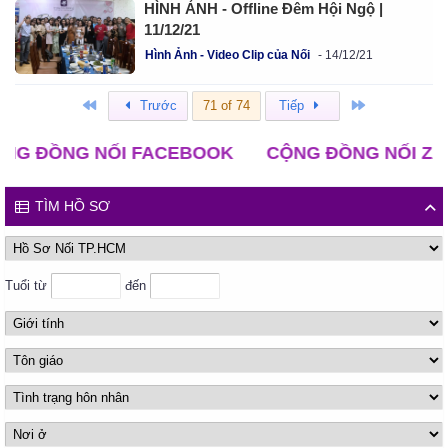
HÌNH ẢNH - Offline Đêm Hội Ngộ |
11/12/21
Hình Ảnh - Video Clip của Nối
14/12/21
Đầu
Cuối
Trước
71 of 74
Tiếp
ỒNG NỐI FACEBOOK
CỘNG ĐỒNG NỐI ZALO
TÌM HỒ SƠ
Tuổi từ
đến