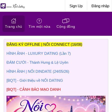
Sign Up
Đăng nhập
Trang chủ
Tìm một nửa
Cộng đồng
ĐĂNG KÝ OFFLINE | NỐI CONNECT (16/08)
HÌNH ẢNH - LUXURY DATING (Lần 7)
ĐÁM CƯỚI - Thành Hưng & Lệ Uyên
HÌNH ẢNH | NỐI DINDATE (24/05/26)
[BQT] - Giới thiệu về NỐI DATING
[BQT] - CẢNH BÁO MẠO DANH