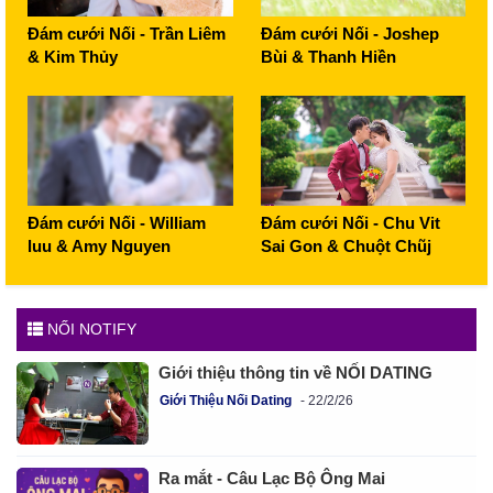
Đám cưới Nối - Trần Liêm
Đám cưới Nối - Joshep
& Kim Thủy
Bùi & Thanh Hiền
Đám cưới Nối - William
Đám cưới Nối - Chu Vit
luu & Amy Nguyen
Sai Gon & Chuột Chũj
NỐI NOTIFY
Giới thiệu thông tin về NỐI DATING
Giới Thiệu Nối Dating
22/2/26
Ra mắt - Câu Lạc Bộ Ông Mai