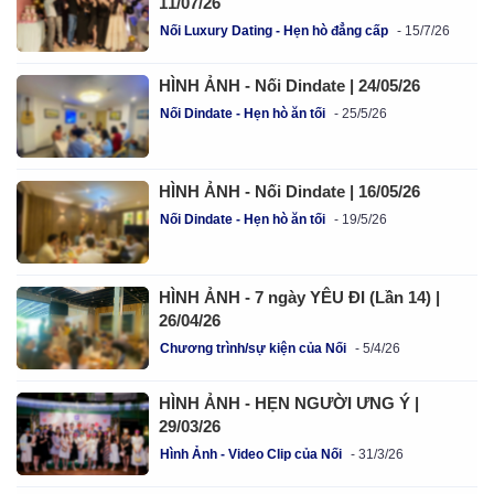
11/07/26
Nối Luxury Dating - Hẹn hò đẳng cấp
15/7/26
HÌNH ẢNH - Nối Dindate | 24/05/26
Nối Dindate - Hẹn hò ăn tối
25/5/26
HÌNH ẢNH - Nối Dindate | 16/05/26
Nối Dindate - Hẹn hò ăn tối
19/5/26
HÌNH ẢNH - 7 ngày YÊU ĐI (Lần 14) |
26/04/26
Chương trình/sự kiện của Nối
5/4/26
HÌNH ẢNH - HẸN NGƯỜI ƯNG Ý |
29/03/26
Hình Ảnh - Video Clip của Nối
31/3/26