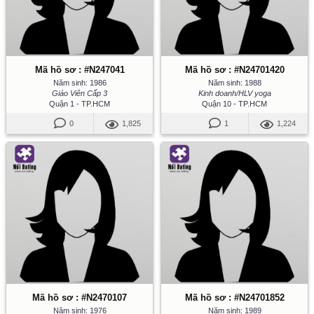
Mã hồ sơ : #N247041
Mã hồ sơ : #N24701420
Năm sinh: 1986
Năm sinh: 1988
Giáo Viên Cấp 3
Kinh doanh/HLV yoga
Quận 1 - TP.HCM
Quận 10 - TP.HCM
0
1,825
1
1,224
Mã hồ sơ : #N2470107
Mã hồ sơ : #N24701852
Năm sinh: 1976
Năm sinh: 1989