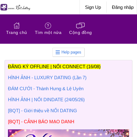
Sign Up
Đăng nhập
Trang chủ
Tìm một nửa
Cộng đồng
Help pages
ĐĂNG KÝ OFFLINE | NỐI CONNECT (16/08)
HÌNH ẢNH - LUXURY DATING (Lần 7)
ĐÁM CƯỚI - Thành Hưng & Lệ Uyên
HÌNH ẢNH | NỐI DINDATE (24/05/26)
[BQT] - Giới thiệu về NỐI DATING
[BQT] - CẢNH BÁO MẠO DANH