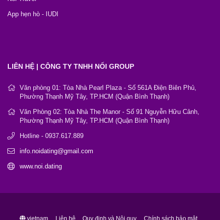
App hẹn hò - IUDI
LIÊN HỆ | CÔNG TY TNHH NỐI GROUP
Văn phòng 01: Tòa Nhà Pearl Plaza - Số 561A Điện Biên Phủ,
Phường Thạnh Mỹ Tây, TP.HCM (Quận Bình Thạnh)
Văn Phòng 02: Tòa Nhà The Manor - Số 91 Nguyễn Hữu Cảnh,
Phường Thạnh Mỹ Tây, TP.HCM (Quận Bình Thạnh)
Hotline - 0937.617.889
info.noidating@gmail.com
www.noi.dating
vietnam
Liên hệ
Quy định và Nội quy
Chính sách bảo mật