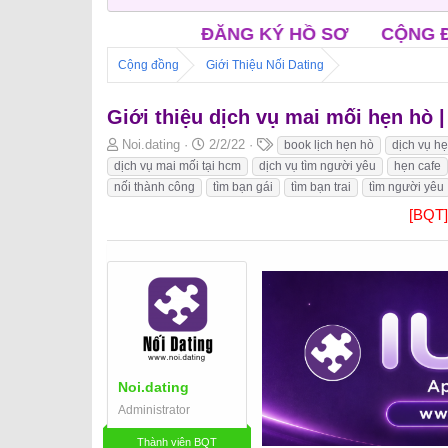
ĐĂNG KÝ HỒ SƠ
CỘNG ĐỒNG NỐI FACEBOO
Cộng đồng
Giới Thiệu Nối Dating
Giới thiệu dịch vụ mai mối hẹn hò 
B
N
T
Noi.dating
2/2/22
book lịch hẹn hò
dịch vụ h
ắ
g
h
dịch vụ mai mối tại hcm
dịch vụ tìm người yêu
hẹn cafe
t
à
ẻ
nối thành công
tìm bạn gái
tìm bạn trai
tìm người yêu
đ
y
[BQT
ầ
b
u
ắ
t
đ
ầ
u
Noi.dating
Administrator
Thành viên BQT