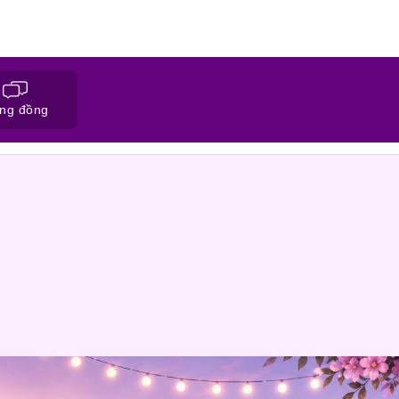
ng đồng
ĐĂNG KÝ HỒ SƠ
CỘNG ĐỒNG NỐI F