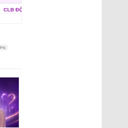
UNG NIÊN
CLB ÔNG MAI
APP HẸN HÒ - IUDI
ting