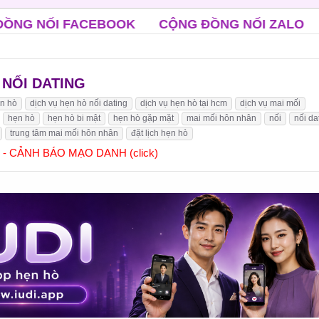
K
CỘNG ĐỒNG NỐI ZALO
CLB ĐỘC THÂN TR
| NỐI DATING
ẹn hò
dịch vụ hẹn hò nối dating
dịch vụ hẹn hò tại hcm
dịch vụ mai mối
hẹn hò
hẹn hò bi mật
hẹn hò gặp mặt
mai mối hôn nhân
nối
nối da
trung tâm mai mối hôn nhân
đặt lịch hẹn hò
] - CẢNH BÁO MẠO DANH (click)