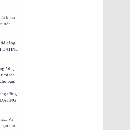
khát khao
n trên
a dễ dàng
NỐI DATING
người lạ
tươi tắn
cho bạn.
ang trông
ỐI DATING
hắc. Và
p bạn tìm