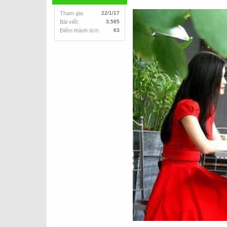
Tham gia
22/1/17
Bài viết
3,585
Điểm thành tích
63