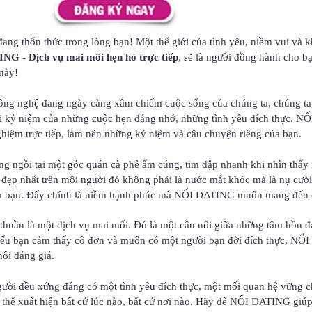
ang thổn thức trong lòng bạn! Một thế giới của tình yêu, niềm vui và 
G - Dịch vụ mai mối hẹn hò trực tiếp
, sẽ là người đồng hành cho bạ
này!
 công nghệ đang ngày càng xâm chiếm cuộc sống của chúng ta, chúng t
 đi kỷ niệm của những cuộc hẹn đáng nhớ, những tình yêu đích thực. 
hiệm trực tiếp, làm nên những kỷ niệm và câu chuyện riêng của bạn.
g ngồi tại một góc quán cà phê ấm cúng, tim đập nhanh khi nhìn thấy 
đẹp nhất trên môi người đó không phải là nước mắt khóc mà là nụ cười 
ủa bạn. Đấy chính là niềm hạnh phúc mà NỐI DATING muốn mang đến 
thuần là một dịch vụ mai mối. Đó là một cầu nối giữa những tâm hồn đ
Nếu bạn cảm thấy cô đơn và muốn có một người bạn đời đích thực, N
nối đáng giá.
gười đều xứng đáng có một tình yêu đích thực, một mối quan hệ vững c
ó thể xuất hiện bất cứ lúc nào, bất cứ nơi nào. Hãy để NỐI DATING giú