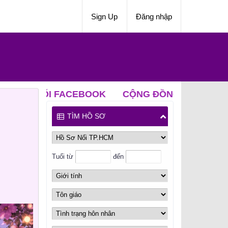
Sign Up
Đăng nhập
ACEBOOK
CỘNG ĐỒNG NỐI ZALO
CLB ĐỘC T
TÌM HỒ SƠ
Tuổi từ
đến