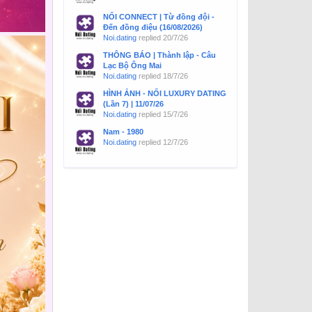
NỐI CONNECT | Từ đồng đội -
Đến đồng điệu (16/08/2026)
Noi.dating
replied
20/7/26
THÔNG BÁO | Thành lập - Câu
Lạc Bộ Ông Mai
Noi.dating
replied
18/7/26
HÌNH ẢNH - NỐI LUXURY DATING
(Lần 7) | 11/07/26
Noi.dating
replied
15/7/26
Nam - 1980
Noi.dating
replied
12/7/26