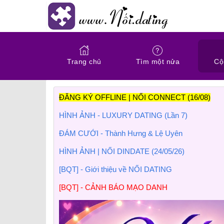
Trang chủ
Tìm một nửa
Cộ
ĐĂNG KÝ OFFLINE | NỐI CONNECT (16/08)
HÌNH ẢNH - LUXURY DATING (Lần 7)
ĐÁM CƯỚI - Thành Hưng & Lệ Uyên
HÌNH ẢNH | NỐI DINDATE (24/05/26)
[BQT] - Giới thiệu về NỐI DATING
[BQT] - CẢNH BÁO MẠO DANH