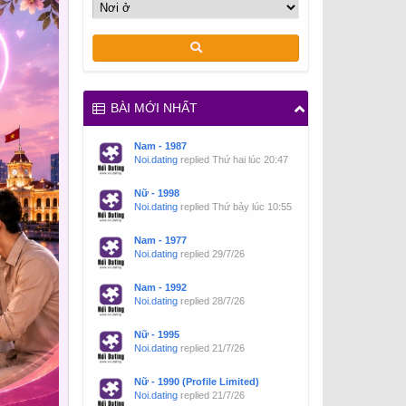
BÀI MỚI NHẤT
Nam - 1987
Noi.dating
replied
Thứ hai lúc 20:47
Nữ - 1998
Noi.dating
replied
Thứ bảy lúc 10:55
Nam - 1977
Noi.dating
replied
29/7/26
Nam - 1992
Noi.dating
replied
28/7/26
Nữ - 1995
Noi.dating
replied
21/7/26
Nữ - 1990 (Profile Limited)
Noi.dating
replied
21/7/26