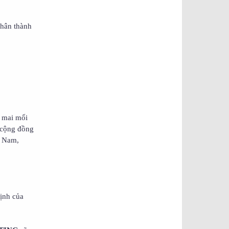
hân thành
c mai mối
n cộng đồng
n Nam,
ịnh của