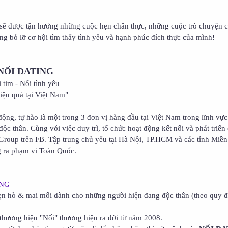
ẽ được tận hưởng những cuộc hẹn chân thực, những cuộc trò chuyện c
ng bỏ lỡ cơ hội tìm thấy tình yêu và hạnh phúc đích thực của mình!
NỐI DATING
i tim - Nối tình yêu
iệu quả tại Việt Nam"
động, tự hào là một trong 3 đơn vị hàng đầu tại Việt Nam trong lĩnh vự
ộc thân. Cùng với việc duy trì, tổ chức hoạt động kết nối và phát triể
 Group trên FB. Tập trung chủ yếu tại Hà Nội, TP.HCM và các tỉnh Miề
 ra phạm vi Toàn Quốc.
ING
hẹn hò & mai mối dành cho những người hiện đang độc thân (theo quy đ
g thương hiệu "Nối" thương hiệu ra đời từ năm 2008.