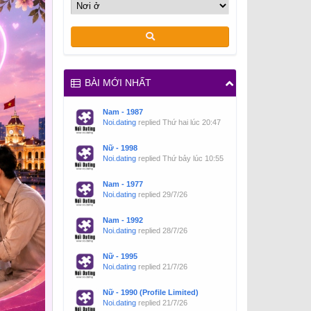
BÀI MỚI NHẤT
Nam - 1987
Noi.dating
replied
Thứ hai lúc 20:47
Nữ - 1998
Noi.dating
replied
Thứ bảy lúc 10:55
Nam - 1977
Noi.dating
replied
29/7/26
Nam - 1992
Noi.dating
replied
28/7/26
Nữ - 1995
Noi.dating
replied
21/7/26
Nữ - 1990 (Profile Limited)
Noi.dating
replied
21/7/26