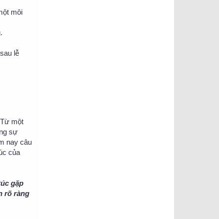
một môi
.
sau lễ
. Từ một
ằng sự
ôm nay câu
húc của
túc gặp
n rõ ràng