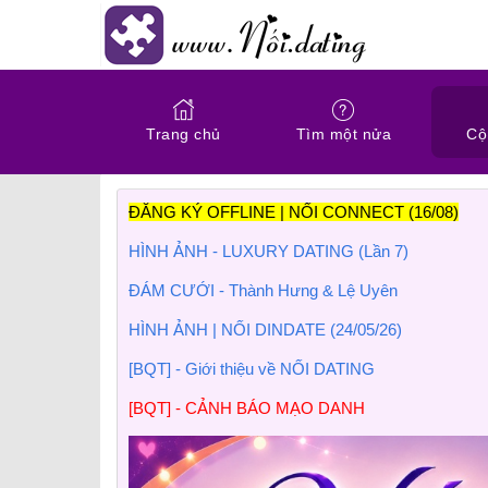
Trang chủ
Tìm một nửa
Cộ
ĐĂNG KÝ OFFLINE | NỐI CONNECT (16/08)
HÌNH ẢNH - LUXURY DATING (Lần 7)
ĐÁM CƯỚI - Thành Hưng & Lệ Uyên
HÌNH ẢNH | NỐI DINDATE (24/05/26)
[BQT] - Giới thiệu về NỐI DATING
[BQT] - CẢNH BÁO MẠO DANH