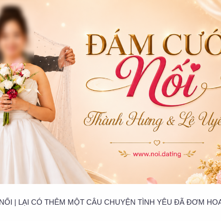
Ừ NỐI | LẠI CÓ THÊM MỘT CÂU CHUYỆN TÌNH YÊU ĐÃ ĐƠM HO