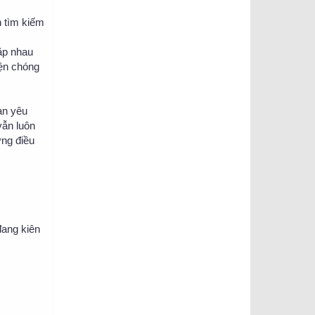
n tìm kiếm
ặp nhau
yện chóng
àn yêu
vẫn luôn
ững điều
đang kiên