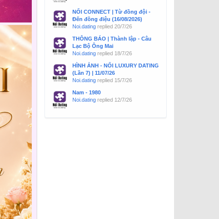
NỐI CONNECT | Từ đồng đội -
Đến đồng điệu (16/08/2026)
Noi.dating
replied
20/7/26
THÔNG BÁO | Thành lập - Câu
Lạc Bộ Ông Mai
Noi.dating
replied
18/7/26
HÌNH ẢNH - NỐI LUXURY DATING
(Lần 7) | 11/07/26
Noi.dating
replied
15/7/26
Nam - 1980
Noi.dating
replied
12/7/26