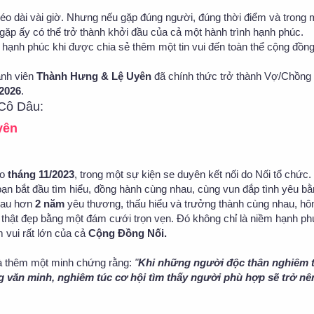
o dài vài giờ. Nhưng nếu gặp đúng người, đúng thời điểm và trong 
gặp ấy có thể trở thành khởi đầu của cả một hành trình hạnh phúc.
ạnh phúc khi được chia sẻ thêm một tin vui đến toàn thể cộng đồng
ành viên
Thành Hưng & Lệ Uyên
đã chính thức trở thành Vợ/Chồng 
/2026
.
Cô Dâu:
yên
ào
tháng 11/2023
, trong một sự kiện se duyên kết nối do Nối tổ chức
bạn bắt đầu tìm hiểu, đồng hành cùng nhau, cùng vun đắp tình yêu b
Sau hơn
2 năm
yêu thương, thấu hiểu và trưởng thành cùng nhau, h
 thật đẹp bằng một đám cưới trọn vẹn. Đó không chỉ là niềm hạnh p
m vui rất lớn của cả
Cộng Đồng Nối.
là thêm một minh chứng rằng:
"
Khi những người độc thân nghiêm 
 văn minh, nghiêm túc cơ hội tìm thấy người phù hợp sẽ trở nê