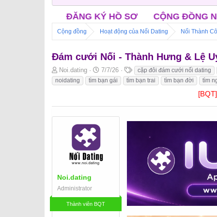
ĂNG KÝ HỒ SƠ
CỘNG ĐỒNG NỐI FACEBOOK
Cộng đồng
Hoạt động của Nối Dating
Nối Thành Cô
Đám cưới Nối - Thành Hưng & Lệ U
B
N
T
Noi.dating
7/7/26
cặp đôi đám cưới nối dating
ắ
g
h
noidating
tìm bạn gái
tìm bạn trai
tìm bạn đời
tìm n
t
à
ẻ
[BQT
đ
y
ầ
b
u
ắ
t
đ
ầ
u
Noi.dating
Administrator
Thành viên BQT