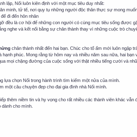
h lập, Nối luôn kiên định với một mục tiêu duy nhất:
ăn minh, tử tế, nơi quy tụ những người độc thân thực sự mong muố
 để đi đến hôn nhân
 gỡ đều là cơ hội để những con người có cùng mục tiêu sống được g
 lắng nghe và kết nối bằng sự chân thành thay vì những cuộc trò chu
 mừng
chân thành nhất đến hai bạn. Chúc cho tổ ấm mới luôn ngập tr
và hạnh phúc. Mong rằng từ hôm nay và nhiều năm sau nữa, hai bạn 
qua mọi chặng đường của cuộc sống với thật nhiều tiếng cười và nh
ng lựa chọn Nối trong hành trình tìm kiếm một nửa của mình.
m một câu chuyện đẹp cho đại gia đình nhà Nối mình.
iếp thêm niềm tin và hy vọng cho rất nhiều các thành viên khác vẫn 
 dành cho mình.