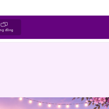
ng đồng
ĐĂNG KÝ HỒ SƠ
CỘNG ĐỒNG NỐI FAC