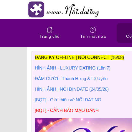
Trang chủ
Tìm một nửa
Cộ
ĐĂNG KÝ OFFLINE | NỐI CONNECT (16/08)
HÌNH ẢNH - LUXURY DATING (Lần 7)
ĐÁM CƯỚI - Thành Hưng & Lệ Uyên
HÌNH ẢNH | NỐI DINDATE (24/05/26)
[BQT] - Giới thiệu về NỐI DATING
[BQT] - CẢNH BÁO MẠO DANH