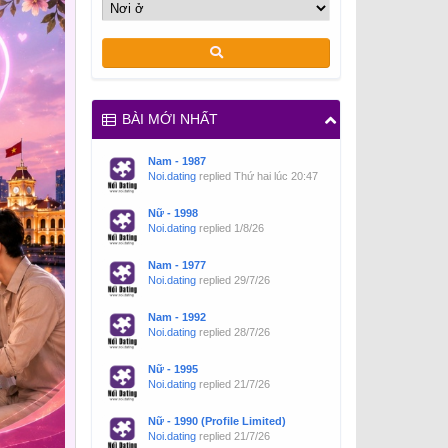
BÀI MỚI NHẤT
Nam - 1987
Noi.dating
replied
Thứ hai lúc 20:47
Nữ - 1998
Noi.dating
replied
1/8/26
Nam - 1977
Noi.dating
replied
29/7/26
Nam - 1992
Noi.dating
replied
28/7/26
Nữ - 1995
Noi.dating
replied
21/7/26
Nữ - 1990 (Profile Limited)
Noi.dating
replied
21/7/26