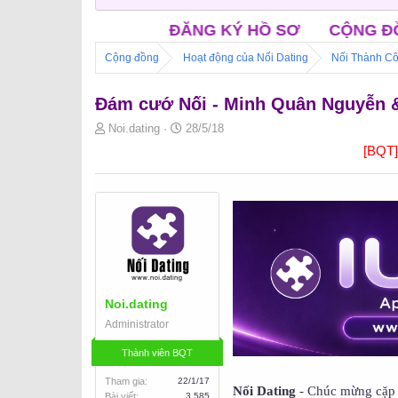
G KÝ HỒ SƠ
CỘNG ĐỒNG NỐI FACEBOOK
C
Cộng đồng
Hoạt động của Nối Dating
Nối Thành Cô
Đám cướ Nối - Minh Quân Nguyễn 
B
N
Noi.dating
28/5/18
ắ
g
[BQT
t
à
đ
y
ầ
b
u
ắ
t
đ
ầ
u
Noi.dating
Administrator
Thành viên BQT
Tham gia
22/1/17
Nối Dating
- Chúc mừng cặp 
Bài viết
3,585