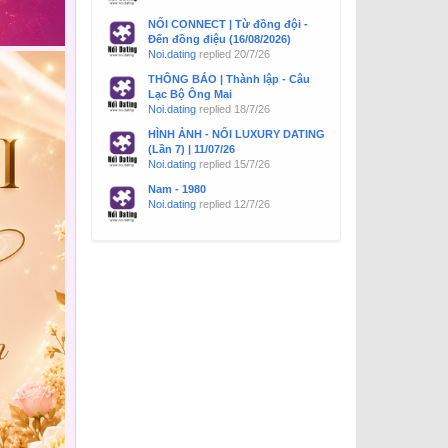
NỐI CONNECT | Từ đồng đội -
Đến đồng điệu (16/08/2026)
Noi.dating
replied
20/7/26
THÔNG BÁO | Thành lập - Câu
Lạc Bộ Ông Mai
Noi.dating
replied
18/7/26
HÌNH ẢNH - NỐI LUXURY DATING
(Lần 7) | 11/07/26
Noi.dating
replied
15/7/26
Nam - 1980
Noi.dating
replied
12/7/26