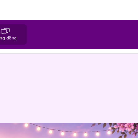
ng đồng
ĐĂNG KÝ HỒ SƠ
CỘNG ĐỒNG NỐI FACEB