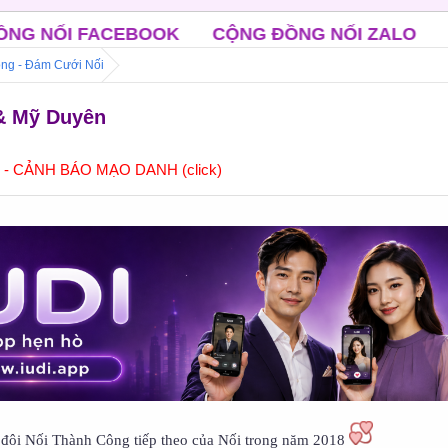
ỘNG ĐỒNG NỐI ZALO
CLB ĐỘC THÂN TRUNG N
ng - Đám Cưới Nối
& Mỹ Duyên
] - CẢNH BÁO MẠO DANH (click)
đôi Nối Thành Công tiếp theo của Nối trong năm 2018