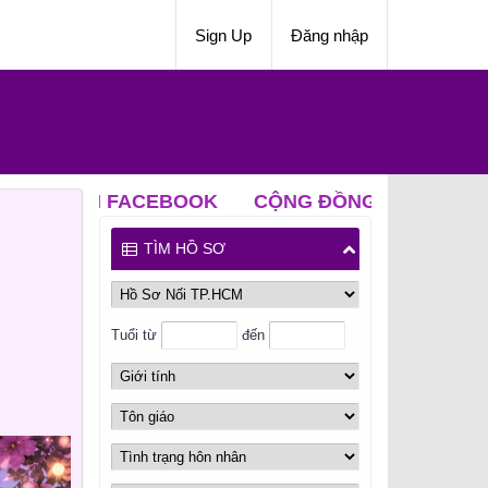
Sign Up
Đăng nhập
OOK
CỘNG ĐỒNG NỐI ZALO
CLB ĐỘC THÂN 
TÌM HỒ SƠ
Tuổi từ
đến