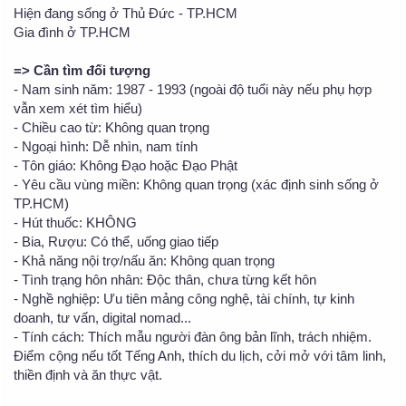
Hiện đang sống ở Thủ Đức - TP.HCM
Gia đình ở TP.HCM
=> Cần tìm đối tượng
- Nam sinh năm: 1987 - 1993 (ngoài độ tuổi này nếu phụ hợp
vẫn xem xét tìm hiểu)
- Chiều cao từ: Không quan trọng
- Ngoại hình: Dễ nhìn, nam tính
- Tôn giáo: Không Đạo hoặc Đạo Phật
- Yêu cầu vùng miền: Không quan trọng (xác định sinh sống ở
TP.HCM)
- Hút thuốc: KHÔNG
- Bia, Rượu: Có thể, uống giao tiếp
- Khả năng nội trợ/nấu ăn: Không quan trọng
- Tình trạng hôn nhân: Độc thân, chưa từng kết hôn
- Nghề nghiệp: Ưu tiên mảng công nghệ, tài chính, tự kinh
doanh, tư vấn, digital nomad...
- Tính cách: Thích mẫu người đàn ông bản lĩnh, trách nhiệm.
Điểm cộng nếu tốt Tếng Anh, thích du lịch, cởi mở với tâm linh,
thiền định và ăn thực vật.