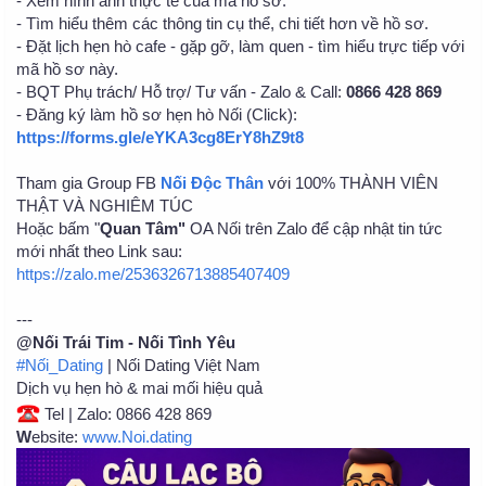
- Xem hình ảnh thực tế của mã hồ sơ.
- Tìm hiểu thêm các thông tin cụ thể, chi tiết hơn về hồ sơ.
- Đặt lịch hẹn hò cafe - gặp gỡ, làm quen - tìm hiểu trực tiếp với
mã hồ sơ này.
- BQT Phụ trách/ Hỗ trợ/ Tư vấn - Zalo & Call:
0866 428 869
- Đăng ký làm hồ sơ hẹn hò Nối (Click):
https://forms.gle/eYKA3cg8ErY8hZ9t8
Tham gia Group FB
Nối Độc Thân
với 100% THÀNH VIÊN
THẬT VÀ NGHIÊM TÚC
Hoặc bấm "
Quan Tâm"
OA Nối trên Zalo để cập nhật tin tức
mới nhất theo Link sau:
https://zalo.me/2536326713885407409
---
@Nối Trái Tim - Nối Tình Yêu
#Nối_Dating
| Nối Dating Việt Nam
Dịch vụ hẹn hò & mai mối hiệu quả
Tel | Zalo: 0866 428 869
W
ebsite:
www.Noi.dating