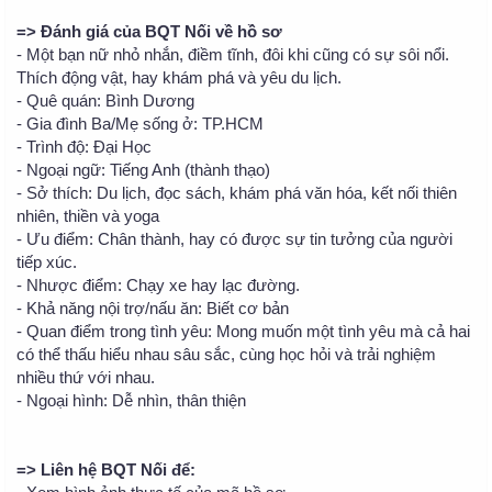
=> Đánh giá của BQT Nối về hồ sơ
- Một bạn nữ nhỏ nhắn, điềm tĩnh, đôi khi cũng có sự sôi nổi.
Thích động vật, hay khám phá và yêu du lịch.
- Quê quán: Bình Dương
- Gia đình Ba/Mẹ sống ở: TP.HCM
- Trình độ: Đại Học
- Ngoại ngữ: Tiếng Anh (thành thạo)
- Sở thích: Du lịch, đọc sách, khám phá văn hóa, kết nối thiên
nhiên, thiền và yoga
- Ưu điểm: Chân thành, hay có được sự tin tưởng của người
tiếp xúc.
- Nhược điểm: Chạy xe hay lạc đường.
- Khả năng nội trợ/nấu ăn: Biết cơ bản
- Quan điểm trong tình yêu: Mong muốn một tình yêu mà cả hai
có thể thấu hiểu nhau sâu sắc, cùng học hỏi và trải nghiệm
nhiều thứ với nhau.
- Ngoại hình: Dễ nhìn, thân thiện
=> Liên hệ BQT Nối để: