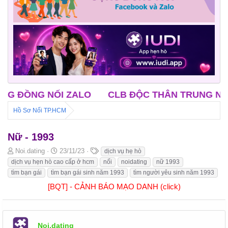
ỒNG NỐI ZALO
CLB ĐỘC THÂN TRUNG NIÊN
Hồ Sơ Nối TP.HCM
Nữ - 1993
B
N
T
Noi.dating
23/11/23
dịch vụ hẹ hò
ắ
g
h
dịch vụ hẹn hò cao cấp ở hcm
nối
noidating
nữ 1993
t
à
ẻ
tìm bạn gái
tìm bạn gái sinh năm 1993
tìm người yêu sinh năm 1993
đ
y
[BQT] - CẢNH BÁO MẠO DANH (click)
ầ
b
u
ắ
t
đ
ầ
Noi.dating