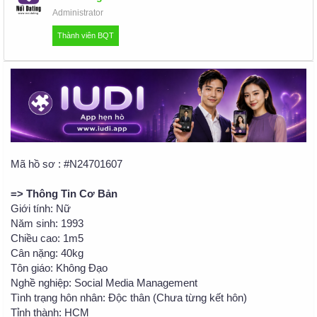
u
Administrator
Thành viên BQT
Mã hồ sơ : #N24701607
=> Thông Tin Cơ Bản
Giới tính: Nữ
Năm sinh: 1993
Chiều cao: 1m5
Cân nặng: 40kg
Tôn giáo: Không Đạo
Nghề nghiệp: Social Media Management
Tình trạng hôn nhân: Độc thân (Chưa từng kết hôn)
Tỉnh thành: HCM