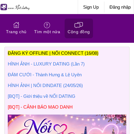
Sign Up
Đăng nhập
Trang chủ
Tìm một nửa
Cộng đồng
ĐĂNG KÝ OFFLINE | NỐI CONNECT (16/08)
HÌNH ẢNH - LUXURY DATING (Lần 7)
ĐÁM CƯỚI - Thành Hưng & Lệ Uyên
HÌNH ẢNH | NỐI DINDATE (24/05/26)
[BQT] - Giới thiệu về NỐI DATING
[BQT] - CẢNH BÁO MẠO DANH