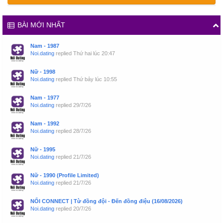
BÀI MỚI NHẤT
Nam - 1987
Noi.dating
replied
Thứ hai lúc 20:47
Nữ - 1998
Noi.dating
replied
Thứ bảy lúc 10:55
Nam - 1977
Noi.dating
replied
29/7/26
Nam - 1992
Noi.dating
replied
28/7/26
Nữ - 1995
Noi.dating
replied
21/7/26
Nữ - 1990 (Profile Limited)
Noi.dating
replied
21/7/26
NỐI CONNECT | Từ đồng đội - Đến đồng điệu (16/08/2026)
Noi.dating
replied
20/7/26