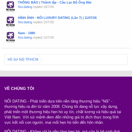
THÔNG BÁO | Thành lập - Câu Lạc Bộ Ông Mai
Noi.dating
replied
18/7/26
HÌNH ẢNH - NỐI LUXURY DATING (Lần 7) | 11/07/26
Noi.dating
replied
15/7/26
Nam - 1980
Noi.dating
replied
12/7/26
Hồ Sơ Nối TP.HCM
VỀ CHÚNG TÔI
NỐI DATING - Phát triển dựa trên nền tảng thương hiệu "Nối" -
thương hiệu ra đời từ năm 2008. Chúng tôi đang nỗ lực xây dựng,
phát triển một thương hiệu hẹn hò uy tín, chất lượng và hiệu quả tại
Việt Nam. Với sứ mệnh đem đến những giá trị đích thực trong lĩnh
vực kết nối con người, mai mối hẹn hò tiến đến hôn nhân.
NỐI DATING - Không chỉ là nền tảng hẹn hò, mà còn là hệ sinh thái