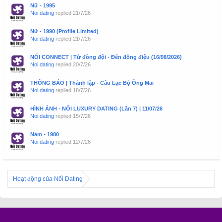
Nữ - 1995
Noi.dating
replied
21/7/26
Nữ - 1990 (Profile Limited)
Noi.dating
replied
21/7/26
NỐI CONNECT | Từ đồng đội - Đến đồng điệu (16/08/2026)
Noi.dating
replied
20/7/26
THÔNG BÁO | Thành lập - Câu Lạc Bộ Ông Mai
Noi.dating
replied
18/7/26
HÌNH ẢNH - NỐI LUXURY DATING (Lần 7) | 11/07/26
Noi.dating
replied
15/7/26
Nam - 1980
Noi.dating
replied
12/7/26
Hoạt động của Nối Dating