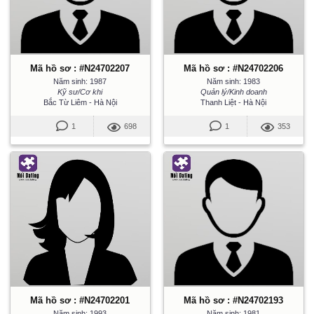
Mã hồ sơ : #N24702207
Mã hồ sơ : #N24702206
Năm sinh: 1987
Năm sinh: 1983
Kỹ sư/Cơ khi
Quản lý/Kinh doanh
Bắc Từ Liêm - Hà Nội
Thanh Liệt - Hà Nội
1
698
1
353
Mã hồ sơ : #N24702201
Mã hồ sơ : #N24702193
Năm sinh: 1993
Năm sinh: 1981