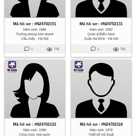
Mã hồ sơ : #N24702151
Mã hồ sơ : #N24702131
Năm sinh: 1986
Năm sinh: 1992
Trưởng phòng kinh doanh
Quản lý/Điều hành
Cầu Giấy - Hà Nội
Quận Ba Đình - Hà Nội
1
700
1
781
Mã hồ sơ : #N24702122
Mã hồ sơ : #N24702118
Năm sinh: 1990
Năm sinh: 1978
Công chức nhà nước
Thiết kế mỹ thuật