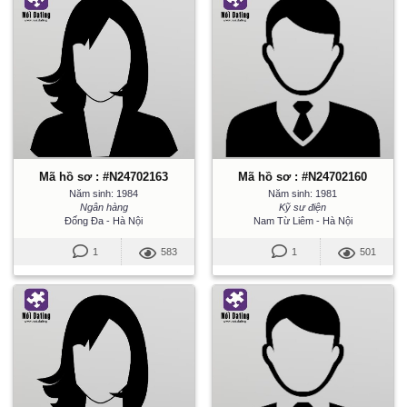
Mã hồ sơ : #N24702163
Mã hồ sơ : #N24702160
Năm sinh: 1984
Năm sinh: 1981
Ngân hàng
Kỹ sư điện
Đống Đa - Hà Nội
Nam Từ Liêm - Hà Nội
1
583
1
501