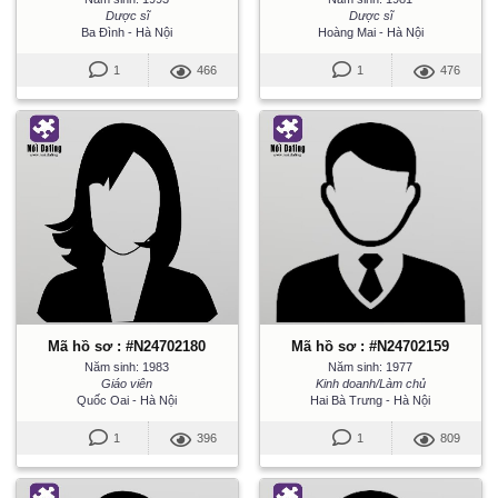
Dược sĩ
Dược sĩ
Ba Đình - Hà Nội
Hoàng Mai - Hà Nội
1
466
1
476
Mã hồ sơ : #N24702180
Mã hồ sơ : #N24702159
Năm sinh: 1983
Năm sinh: 1977
Giáo viên
Kinh doanh/Làm chủ
Quốc Oai - Hà Nội
Hai Bà Trưng - Hà Nội
1
396
1
809