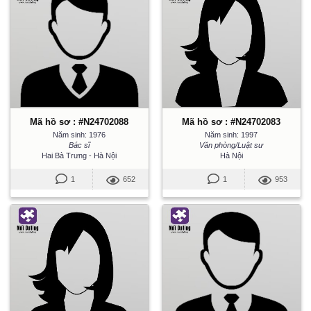
Mã hồ sơ : #N24702088
Mã hồ sơ : #N24702083
Năm sinh: 1976
Năm sinh: 1997
Bác sĩ
Văn phòng/Luật sư
Hai Bà Trưng - Hà Nội
Hà Nội
1
652
1
953