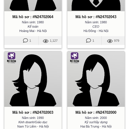
Mã hồ sơ : #N24702064
Mã hồ sơ : #N24702043
Năm sinh: 1980
Năm sinh: 1980
Kế toán
CEO
Hoàng Mai - Hà Nội
Hà Đông - Hà Nội
1
1,127
1
979
Mã hồ sơ : #N24702003
Mã hồ sơ : #N24702000
Năm sinh: 1990
Năm sinh: 2000
Kinh doanh/Giáo dục
Kỹ sư/Xây dựng
Nam Từ Liêm - Hà Nội
Hai Bà Trưng - Hà Nội