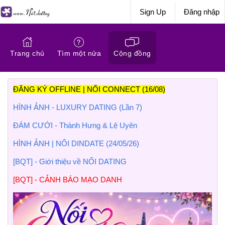
Sign Up
Đăng nhập
Trang chủ
Tìm một nửa
Cộng đồng
ĐĂNG KÝ OFFLINE | NỐI CONNECT (16/08)
HÌNH ẢNH - LUXURY DATING (Lần 7)
ĐÁM CƯỚI - Thành Hưng & Lệ Uyên
HÌNH ẢNH | NỐI DINDATE (24/05/26)
[BQT] - Giới thiệu về NỐI DATING
[BQT] - CẢNH BÁO MẠO DANH