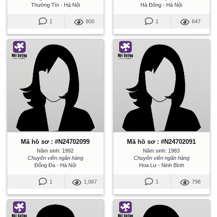
Thường Tín - Hà Nội
Hà Đông - Hà Nội
1
800
1
647
Mã hồ sơ : #N24702099
Mã hồ sơ : #N24702091
Năm sinh: 1992
Năm sinh: 1983
Chuyên viên ngân hàng
Chuyên viên ngân hàng
Đống Đa - Hà Nội
Hoa Lư - Ninh Bình
1
1,067
1
798