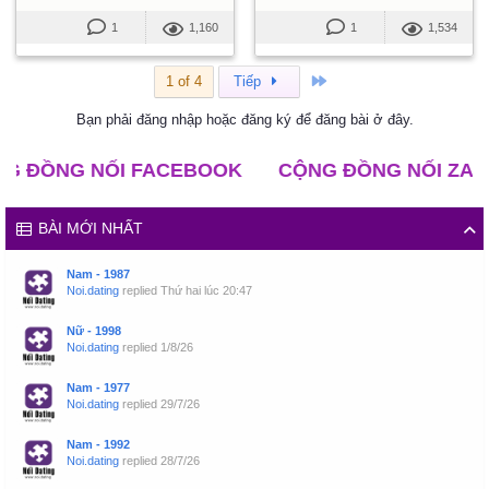
1
1,160
1
1,534
Cuối
1 of 4
Tiếp
Bạn phải đăng nhập hoặc đăng ký để đăng bài ở đây.
G NỐI FACEBOOK
CỘNG ĐỒNG NỐI ZALO
CL
BÀI MỚI NHẤT
Nam - 1987
Noi.dating
replied
Thứ hai lúc 20:47
Nữ - 1998
Noi.dating
replied
1/8/26
Nam - 1977
Noi.dating
replied
29/7/26
Nam - 1992
Noi.dating
replied
28/7/26