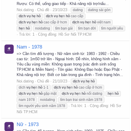
Rượu: Có thể, uống giao tiếp - Khả năng nội trợ/nấu...
Noi.dating
Chủ đề
23/10/23
dating
dating sài gòn
dịch
vụ
hẹ
hò
dịch
vụ
hẹ
n
hò
cao cấp
dịch
vụ
hẹ
n
hò
cao cấp ở hcm
dịch
vụ
hẹ
n
hò
việt nam
hẹ
n
hò
noidating
tìm bạn gái
tìm bạn đời
tìm người yêu
Trả lời: 1
Cộng đồng:
Hồ Sơ Nối TP.HCM
Nam - 1978
=> Cần tìm đối tượng - Nữ năm sinh từ: 1983 - 1992 - Chiều
cao từ: 1m50 trở lên - Ngoại hình: Dễ nhìn, không hình xăm -
Yêu cầu vùng miền: Không quan trọng (xác định sinh sống
TP.HCM & Miền Nam) - Tôn giáo: Không Đạo hoặc Đạo Phật -
Khả năng nội trợ: Biết cơ bản trong gia đình - Tình trạng hôn...
Noi.dating
Chủ đề
21/10/23
dịch
vụ
hẹ
hò
dich
vụ
hẹ
n
hò
1-1
dịch
vụ
hẹ
n
hò
cao cấp ở hcm
dịch
vụ
hẹ
n
hò
gặp mặt
dịch
vụ
hẹ
n
hò
nối dating
hẹ
n
hò
nam 1978
noidating
tìm bạn trai sinh năm 1978
Trả lời: 1
Cộng đồng:
Hồ Sơ
tìm người yêu sinh năm 1978
Nối TP.HCM
Nữ - 1973