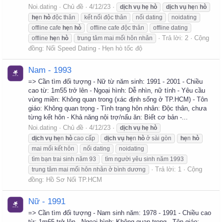
Noi.dating
Chủ đề
4/12/23
dịch
vụ
hẹ
hò
dịch
vụ
hẹ
n
hò
hẹ
n
hò
độc thân
kết nối độc thân
nối dating
noidating
offline cafe
hẹ
n
hò
offline cafe độc thân
offline dating
Trả lời: 2
Cộng
offline
hẹ
n
hò
trung tâm mai mối hôn nhân
đồng:
Nối Speed Dating - Hẹn hò tốc độ
Nam - 1993
=> Cần tìm đối tượng - Nữ từ năm sinh: 1991 - 2001 - Chiều
cao từ: 1m55 trở lên - Ngoại hình: Dễ nhìn, nữ tính - Yêu cầu
vùng miền: Không quan trong (xác định sống ở TP.HCM) - Tôn
giáo: Không quan trọng - Tình trạng hôn nhân: Độc thân, chưa
từng kết hôn - Khả năng nội trợ/nấu ăn: Biết cơ bản -...
Noi.dating
Chủ đề
4/12/23
dịch
vụ
hẹ
hò
dịch
vụ
hẹ
n
hò
cao cấp
dịch
vụ
hẹ
n
hò
ở sài gòn
hẹ
n
hò
mai mối kết hôn
nối dating
noidating
tìm bạn trai sinh năm 93
tìm người yêu sinh năm 1993
Trả lời: 1
Cộng
trung tâm mai mối hôn nhân ở bình dương
đồng:
Hồ Sơ Nối TP.HCM
Nữ - 1991
=> Cần tìm đối tượng - Nam sinh năm: 1978 - 1991 - Chiều cao
từ: 1m65 trở lên - Ngoại hình: Không quan trọng - Tôn giáo: