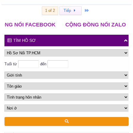
Cuối
1 of 2
Tiếp
NỐI FACEBOOK
CỘNG ĐỒNG NỐI ZALO
CLB 
TÌM HỒ SƠ
Tuổi từ
đến