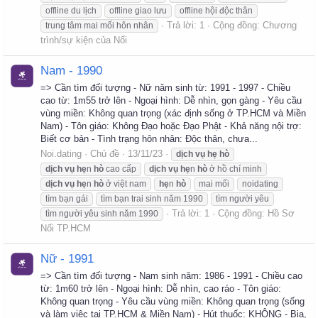
offline du lịch
offline giao lưu
offline hội độc thân
Trả lời: 1
Cộng đồng:
Chương
trung tâm mai mối hôn nhân
trình/sự kiện của Nối
Nam - 1990
=> Cần tìm đối tượng - Nữ năm sinh từ: 1991 - 1997 - Chiều
cao từ: 1m55 trở lên - Ngoại hình: Dễ nhìn, gọn gàng - Yêu cầu
vùng miền: Không quan trọng (xác định sống ở TP.HCM và Miền
Nam) - Tôn giáo: Không Đạo hoặc Đạo Phật - Khả năng nội trợ:
Biết cơ bản - Tình trạng hôn nhân: Độc thân, chưa...
Noi.dating
Chủ đề
13/11/23
dịch
vụ
hẹ
hò
dịch
vụ
hẹ
n
hò
cao cấp
dịch
vụ
hẹ
n
hò
ở hồ chí minh
dịch
vụ
hẹ
n
hò
ở việt nam
hẹ
n
hò
mai mối
noidating
tìm bạn gái
tìm bạn trai sinh năm 1990
tìm người yêu
Trả lời: 1
Cộng đồng:
Hồ Sơ
tìm người yêu sinh năm 1990
Nối TP.HCM
Nữ - 1991
=> Cần tìm đối tượng - Nam sinh năm: 1986 - 1991 - Chiều cao
từ: 1m60 trở lên - Ngoại hình: Dễ nhìn, cao ráo - Tôn giáo:
Không quan trọng - Yêu cầu vùng miền: Không quan trọng (sống
và làm việc tại TP.HCM & Miền Nam) - Hút thuốc: KHÔNG - Bia,