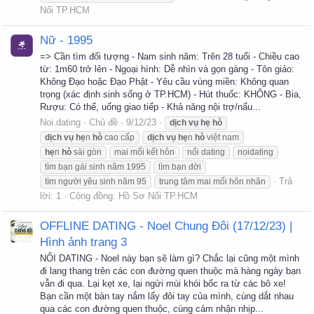
Nối TP.HCM
Nữ - 1995
=> Cần tìm đối tượng - Nam sinh năm: Trên 28 tuổi - Chiều cao
từ: 1m60 trở lên - Ngoại hình: Dễ nhìn và gọn gàng - Tôn giáo:
Không Đạo hoặc Đạo Phật - Yêu cầu vùng miền: Không quan
trọng (xác định sinh sống ở TP.HCM) - Hút thuốc: KHÔNG - Bia,
Rượu: Có thể, uống giao tiếp - Khả năng nội trợ/nấu...
Noi.dating
Chủ đề
9/12/23
dịch
vụ
hẹ
hò
dịch
vụ
hẹ
n
hò
cao cấp
dịch
vụ
hẹ
n
hò
việt nam
hẹ
n
hò
sài gòn
mai mối kết hôn
nối dating
noidating
tìm bạn gái sinh năm 1995
tìm bạn đời
Trả
tìm người yêu sinh năm 95
trung tâm mai mối hôn nhân
lời: 1
Cộng đồng:
Hồ Sơ Nối TP.HCM
OFFLINE DATING - Noel Chung Đôi (17/12/23) |
Hình ảnh trang 3
NỐI DATING - Noel này bạn sẽ làm gì? Chắc lại cũng một mình
đi lang thang trên các con đường quen thuộc mà hàng ngày bạn
vẫn đi qua. Lại kẹt xe, lại ngửi mùi khói bốc ra từ các bô xe!
Bạn cần một bàn tay nắm lấy đôi tay của mình, cùng dắt nhau
qua các con đường quen thuộc, cùng cảm nhận nhịp...