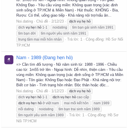
Không Đạo - Yêu cầu vùng miền: Không quan trọng (xác định
sinh sống ở TP.HCM & Miền Nam) - Hút thuốc: KHÔNG - Bia,
Rượu: Có thể, uống giao tiếp - Khả năng nội trợ/nấu ăn...
Noi.dating
Chủ đề
2/12/23
dịch
vụ
hẹ
hò
dich
vụ
hẹ
n
hò
1-1
noidating
tìm bạn gái sinh năm 1991
tìm bạn đời
tìm người yêu sinh năm 1991
Trả lời: 1
Cộng đồng:
Hồ Sơ Nối
trung tâm mai mối hôn nhân
TP.HCM
Nam - 1989 (Đang hẹn hò)
=> Cần tìm đối tượng - Nữ năm sinh từ: 1988 - 1996 - Chiều
cao từ: 1m55 trở lên - Ngoại hình: Dễ nhìn, thiện cảm - Yêu cầu
vùng miền: Không quan trọng (xác định sống ở TP.HCM và Miền
Nam) - Tôn giáo: Không Đạo hoặc Đạo Phật - Khả năng nội trợ:
Biết cơ bản - Tình trạng hôn nhân: Độc thân hoặc độc...
Noi.dating
Chủ đề
1/12/23
dịch
vụ
hẹ
hò
dich
vụ
hẹ
n
hò
1-1
dịch
vụ
hẹ
n
hò
cao cấp
dịch
vụ
hẹ
n
hò
ở việt nam
mai mối kết hôn
nam 1989
nối dating
noidating
tìm bạn trai sinh năm 1989
Trả lời: 1
Cộng đồng:
Hồ Sơ
tìm người yêu sinh năm 1989
Nối TP.HCM