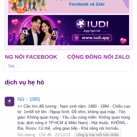
NỐI FACEBOOK
CỘNG ĐỒNG NỐI ZALO
CLB 
Thẻ
dịch vụ hẹ hò
Nữ - 1991
=> Cần tìm đối tượng - Nam sinh năm: 1980 - 1994 - Chiều cao
từ: 1m68 trở lên - Ngoại hình: Dễ nhìn, không quá mập - Tôn
giáo: Không quan trọng - Yêu cầu vùng miền: Không quan trọng
(xác định sống ở TP.HCM & Miền Nam) - Hút thuốc: KHÔNG -
Bia, Rượu: Có thể, uống giao tiếp - Khả năng nội trợ/nấu...
Noi.dating
Chủ đề
21/12/23
công ty mai mối hôn nhân