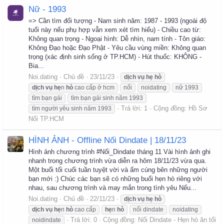
Nữ - 1993
=> Cần tìm đối tượng - Nam sinh năm: 1987 - 1993 (ngoài độ
tuổi này nếu phụ hợp vẫn xem xét tìm hiểu) - Chiều cao từ:
Không quan trọng - Ngoại hình: Dễ nhìn, nam tính - Tôn giáo:
Không Đạo hoặc Đạo Phật - Yêu cầu vùng miền: Không quan
trọng (xác định sinh sống ở TP.HCM) - Hút thuốc: KHÔNG -
Bia...
Noi.dating
Chủ đề
23/11/23
dịch
vụ
hẹ
hò
dịch
vụ
hẹ
n
hò
cao cấp ở hcm
nối
noidating
nữ 1993
tìm bạn gái
tìm bạn gái sinh năm 1993
Trả lời: 1
Cộng đồng:
Hồ Sơ
tìm người yêu sinh năm 1993
Nối TP.HCM
HÌNH ẢNH - Offline Nối Dindate | 18/11/23
Hình ảnh chương trình #Nối_Dindate tháng 11 Vài hình ảnh ghi
nhanh trong chương trình vừa diễn ra hôm 18/11/23 vừa qua.
Một buổi tối cuối tuần tuyệt vời và ấm cúng bên những người
bạn mới :) Chúc các bạn sẽ có những buổi hẹn hò riêng với
nhau, sau chương trình và may mắn trong tình yêu Nếu...
Noi.dating
Chủ đề
22/11/23
dịch
vụ
hẹ
hò
dịch
vụ
hẹ
n
hò
cao cấp
hẹ
n
hò
nối dindate
noidating
Trả lời: 0
Cộng đồng:
Nối Dindate - Hẹn hò ăn tối
noidindate