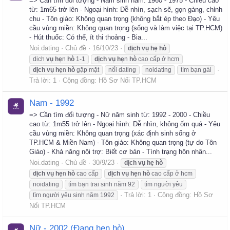
=> Cần tìm đối tượng - Nam sinh năm: 1960 - 1975 - Chiều cao
từ: 1m65 trở lên - Ngoại hình: Dễ nhìn, sạch sẽ, gọn gàng, chỉnh
chu - Tôn giáo: Không quan trọng (không bắt ép theo Đạo) - Yêu
cầu vùng miền: Không quan trọng (sống và làm việc tại TP.HCM)
- Hút thuốc: Có thể, ít thi thoảng - Bia...
Noi.dating
Chủ đề
16/10/23
dịch
vụ
hẹ
hò
dich
vụ
hẹ
n
hò
1-1
dịch
vụ
hẹ
n
hò
cao cấp ở hcm
dịch
vụ
hẹ
n
hò
gặp mặt
nối dating
noidating
tìm bạn gái
Trả lời: 1
Cộng đồng:
Hồ Sơ Nối TP.HCM
Nam - 1992
=> Cần tìm đối tượng - Nữ năm sinh từ: 1992 - 2000 - Chiều
cao từ: 1m55 trở lên - Ngoại hình: Dễ nhìn, không ốm quá - Yêu
cầu vùng miền: Không quan trọng (xác định sinh sống ở
TP.HCM & Miền Nam) - Tôn giáo: Không quan trọng (tự do Tôn
Giáo) - Khả năng nội trợ: Biết cơ bản - Tình trạng hôn nhân...
Noi.dating
Chủ đề
30/9/23
dịch
vụ
hẹ
hò
dịch
vụ
hẹ
n
hò
cao cấp
dịch
vụ
hẹ
n
hò
cao cấp ở hcm
noidating
tìm bạn trai sinh năm 92
tìm người yêu
Trả lời: 1
Cộng đồng:
Hồ Sơ
tìm người yêu sinh năm 1992
Nối TP.HCM
Nữ - 2002 (Đang hẹn hò)