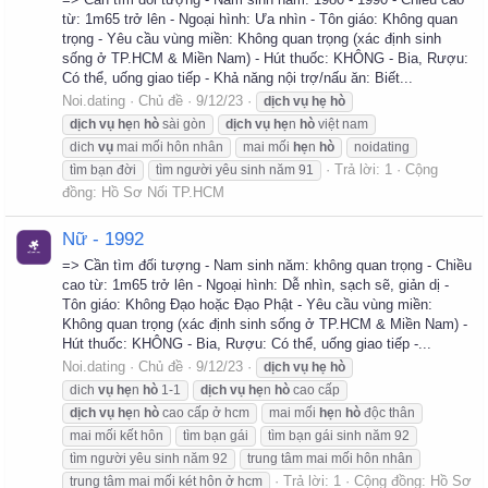
từ: 1m65 trở lên - Ngoại hình: Ưa nhìn - Tôn giáo: Không quan
trọng - Yêu cầu vùng miền: Không quan trọng (xác định sinh
sống ở TP.HCM & Miền Nam) - Hút thuốc: KHÔNG - Bia, Rượu:
Có thể, uống giao tiếp - Khả năng nội trợ/nấu ăn: Biết...
Noi.dating
Chủ đề
9/12/23
dịch
vụ
hẹ
hò
dịch
vụ
hẹ
n
hò
sài gòn
dịch
vụ
hẹ
n
hò
việt nam
dich
vụ
mai mối hôn nhân
mai mối
hẹ
n
hò
noidating
Trả lời: 1
Cộng
tìm bạn đời
tìm người yêu sinh năm 91
đồng:
Hồ Sơ Nối TP.HCM
Nữ - 1992
=> Cần tìm đối tượng - Nam sinh năm: không quan trọng - Chiều
cao từ: 1m65 trở lên - Ngoại hình: Dễ nhìn, sạch sẽ, giản dị -
Tôn giáo: Không Đạo hoặc Đạo Phật - Yêu cầu vùng miền:
Không quan trọng (xác định sinh sống ở TP.HCM & Miền Nam) -
Hút thuốc: KHÔNG - Bia, Rượu: Có thể, uống giao tiếp -...
Noi.dating
Chủ đề
9/12/23
dịch
vụ
hẹ
hò
dich
vụ
hẹ
n
hò
1-1
dịch
vụ
hẹ
n
hò
cao cấp
dịch
vụ
hẹ
n
hò
cao cấp ở hcm
mai mối
hẹ
n
hò
độc thân
mai mối kết hôn
tìm bạn gái
tìm bạn gái sinh năm 92
tìm người yêu sinh năm 92
trung tâm mai mối hôn nhân
Trả lời: 1
Cộng đồng:
Hồ Sơ
trung tâm mai mối két hôn ở hcm