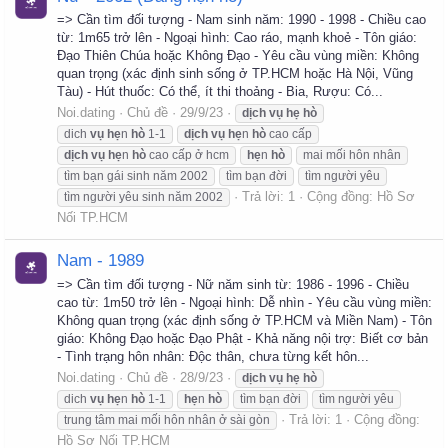
=> Cần tìm đối tượng - Nam sinh năm: 1990 - 1998 - Chiều cao
từ: 1m65 trở lên - Ngoại hình: Cao ráo, mạnh khoẻ - Tôn giáo:
Đạo Thiên Chúa hoặc Không Đạo - Yêu cầu vùng miền: Không
quan trọng (xác định sinh sống ở TP.HCM hoặc Hà Nội, Vũng
Tàu) - Hút thuốc: Có thể, ít thi thoảng - Bia, Rượu: Có...
Noi.dating
Chủ đề
29/9/23
dịch
vụ
hẹ
hò
dich
vụ
hẹ
n
hò
1-1
dịch
vụ
hẹ
n
hò
cao cấp
dịch
vụ
hẹ
n
hò
cao cấp ở hcm
hẹ
n
hò
mai mối hôn nhân
tìm bạn gái sinh năm 2002
tìm bạn đời
tìm người yêu
Trả lời: 1
Cộng đồng:
Hồ Sơ
tìm người yêu sinh năm 2002
Nối TP.HCM
Nam - 1989
=> Cần tìm đối tượng - Nữ năm sinh từ: 1986 - 1996 - Chiều
cao từ: 1m50 trở lên - Ngoại hình: Dễ nhìn - Yêu cầu vùng miền:
Không quan trọng (xác định sống ở TP.HCM và Miền Nam) - Tôn
giáo: Không Đạo hoặc Đạo Phật - Khả năng nội trợ: Biết cơ bản
- Tình trạng hôn nhân: Độc thân, chưa từng kết hôn...
Noi.dating
Chủ đề
28/9/23
dịch
vụ
hẹ
hò
dich
vụ
hẹ
n
hò
1-1
hẹ
n
hò
tìm bạn đời
tìm người yêu
Trả lời: 1
Cộng đồng:
trung tâm mai mối hôn nhân ở sài gòn
Hồ Sơ Nối TP.HCM