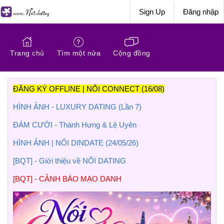
Sign Up
Đăng nhập
Trang chủ
Tìm một nửa
Cộng đồng
ĐĂNG KÝ OFFLINE | NỐI CONNECT (16/08)
HÌNH ẢNH - LUXURY DATING (Lần 7)
ĐÁM CƯỚI - Thành Hưng & Lệ Uyên
HÌNH ẢNH | NỐI DINDATE (24/05/26)
[BQT] - Giới thiệu về NỐI DATING
[BQT] - CẢNH BÁO MẠO DANH