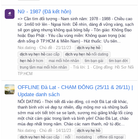
Nữ - 1987 (Đã kết hôn)
=> Cần tìm đối tượng - Nam sinh năm: 1978 - 1988 - Chiều cao
từ: 1m60 trở lên - Ngoại hình: Dễ nhìn, dáng đi vững vàng, sạch
sẽ gọn gàng nhưng không quá bóng bẩy - Tôn giáo: Không Đạo
hoặc Đạo Phật - Yêu cầu vùng miền: Không quan trọng (xác
định sống ở TP.HCM & Miền Nam) - Hút thuốc: Ưu tiên...
Noi.dating
Chủ đề
21/11/23
dịch
vụ
hẹ
hò
dịch
vụ
hẹ
n
hò
cao cấp
dịch
vụ
hẹ
n
hò
nối dating
hẹ
n
hò
ở hcm
mai mối hôn nhân
tìm bạn gái
tìm bạn đời
Trả lời: 1
Cộng đồng:
Hồ Sơ Nối
trung tâm mai mối hôn nhân
TP.HCM
OFFLINE Đà Lạt - CHẠM ĐÔNG (25/11 & 26/11) |
Update danh sách
NỐI DATING - Thời tiết đã vào đông, có một Đà Lạt rất khác,
thanh bình với vẻ đẹp tự nhiên, đầy mộng mơ và những buổi
sớm mai với tiết trời se se lạnh, sương mù giăng khắp lối cùng
một chút cảm giác trong lành và bình yên! Chào Đà Lạt, chào
mùa đẹp nhất trong năm. Chào các nam thanh, nữ tú độc...
Noi.dating
Chủ đề
14/11/23
dịch
vụ
hẹ
hò
dịch
vụ
hẹ
n
hò
cao cấp
nối
noidating
offline dã ngoại