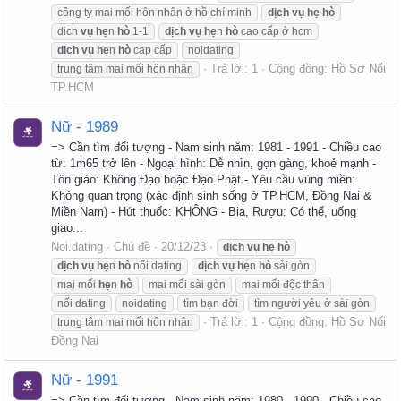
công ty mai mối hôn nhân ở hồ chí minh
dịch
vụ
hẹ
hò
dich
vụ
hẹ
n
hò
1-1
dịch
vụ
hẹ
n
hò
cao cấp ở hcm
dịch
vụ
hẹ
n
hò
cap cấp
noidating
Trả lời: 1
Cộng đồng:
Hồ Sơ Nối
trung tâm mai mối hôn nhân
TP.HCM
Nữ - 1989
=> Cần tìm đối tượng - Nam sinh năm: 1981 - 1991 - Chiều cao
từ: 1m65 trở lên - Ngoại hình: Dễ nhìn, gọn gàng, khoẻ mạnh -
Tôn giáo: Không Đạo hoặc Đạo Phật - Yêu cầu vùng miền:
Không quan trọng (xác định sinh sống ở TP.HCM, Đồng Nai &
Miền Nam) - Hút thuốc: KHÔNG - Bia, Rượu: Có thể, uống
giao...
Noi.dating
Chủ đề
20/12/23
dịch
vụ
hẹ
hò
dịch
vụ
hẹ
n
hò
nối dating
dịch
vụ
hẹ
n
hò
sài gòn
mai mối
hẹ
n
hò
mai mối sài gòn
mai mối độc thân
nối dating
noidating
tìm bạn đời
tìm người yêu ở sài gòn
Trả lời: 1
Cộng đồng:
Hồ Sơ Nối
trung tâm mai mối hôn nhân
Đồng Nai
Nữ - 1991
=> Cần tìm đối tượng - Nam sinh năm: 1980 - 1990 - Chiều cao