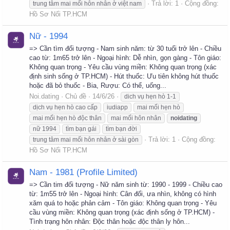
Trả lời: 1
Cộng đồng:
trung tâm mai mối hôn nhân ở việt nam
Hồ Sơ Nối TP.HCM
Nữ - 1994
=> Cần tìm đối tượng - Nam sinh năm: từ 30 tuổi trở lên - Chiều
cao từ: 1m65 trở lên - Ngoại hình: Dễ nhìn, gọn gàng - Tôn giáo:
Không quan trọng - Yêu cầu vùng miền: Không quan trọng (xác
định sinh sống ở TP.HCM) - Hút thuốc: Ưu tiên không hút thuốc
hoặc đã bỏ thuốc - Bia, Rượu: Có thể, uống...
Noi.dating
Chủ đề
14/6/26
dich vụ hẹn hò 1-1
dịch vụ hẹn hò cao cấp
iudiapp
mai mối hẹn hò
mai mối hẹn hò độc thân
mai mối hôn nhân
noidating
nữ 1994
tìm bạn gái
tìm bạn đời
Trả lời: 1
Cộng đồng:
trung tâm mai mối hôn nhân ở sài gòn
Hồ Sơ Nối TP.HCM
Nam - 1981 (Profile Limited)
=> Cần tim đối tượng - Nữ năm sinh từ: 1990 - 1999 - Chiều cao
từ: 1m55 trở lên - Ngoại hình: Cân đối, ưa nhìn, không có hình
xăm quá to hoặc phản cảm - Tôn giáo: Không quan trọng - Yêu
cầu vùng miền: Không quan trọng (xác định sống ở TP.HCM) -
Tình trạng hôn nhân: Độc thân hoặc độc thân ly hôn...