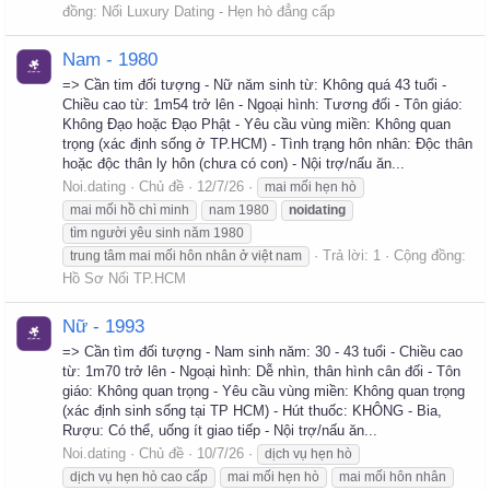
đồng:
Nối Luxury Dating - Hẹn hò đẳng cấp
Nam - 1980
=> Cần tim đối tượng - Nữ năm sinh từ: Không quá 43 tuổi -
Chiều cao từ: 1m54 trở lên - Ngoại hình: Tương đối - Tôn giáo:
Không Đạo hoặc Đạo Phật - Yêu cầu vùng miền: Không quan
trọng (xác định sống ở TP.HCM) - Tình trạng hôn nhân: Độc thân
hoặc độc thân ly hôn (chưa có con) - Nội trợ/nấu ăn...
Noi.dating
Chủ đề
12/7/26
mai mối hẹn hò
mai mối hồ chì minh
nam 1980
noidating
tìm người yêu sinh năm 1980
Trả lời: 1
Cộng đồng:
trung tâm mai mối hôn nhân ở việt nam
Hồ Sơ Nối TP.HCM
Nữ - 1993
=> Cần tìm đối tượng - Nam sinh năm: 30 - 43 tuổi - Chiều cao
từ: 1m70 trở lên - Ngoại hình: Dễ nhìn, thân hình cân đối - Tôn
giáo: Không quan trọng - Yêu cầu vùng miền: Không quan trọng
(xác định sinh sống tại TP HCM) - Hút thuốc: KHÔNG - Bia,
Rượu: Có thể, uống ít giao tiếp - Nội trợ/nấu ăn...
Noi.dating
Chủ đề
10/7/26
dịch vụ hẹn hò
dịch vụ hẹn hò cao cấp
mai mối hẹn hò
mai mối hôn nhân