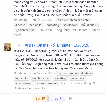
thành công tốt đẹp với sự tham dự của 8 thành viên nam/nữ
được NỐI chọn lọc kỹ lưỡng, dựa trên sự tương đồng, phù hợp
và tinh thần nghiêm túc trong hành trình tìm kiếm một mối quan
hệ chất lượng. Có lẽ điều đặc biệt nhất của buổi Dindate...
Noi.dating
Chủ đề
25/5/26
dịch vụ hẹn hò cao cấp
dindate
hẹn ăn tối
noidating
noidindate
nối_dindate
Trả lời: 0
Cộng đồng:
Nối Dindate - Hẹn hò
sự kiện hẹn hò
ăn tối
HÌNH ẢNH - Offline Nối Dindate | 16/05/26
NỐI DATING - 10 người lạ ngồi chung một bàn và rồi câu
chuyện bắt đầu rất tự nhiên. Offline NỐI DINDATE diễn ra vào
ngày tối 16/05/26 vừa qua đã khép lại với thật nhiều cảm xúc
đẹp. Lần này, 10 gương mặt được NỐI lựa chọn tham gia không
chỉ đến để ăn tối, gặp gỡ hay làm quen. Mọi người đến với...
Noi.dating
Chủ đề
19/5/26
dịch vụ hẹn hò
dindate
hẹn ăn tối
hẹn hò ăn tối
noidating
noidindate
Trả lời: 0
Cộng đồng:
Nối
noidindatevn
sự kiện hẹn hò
Dindate - Hẹn hò ăn tối
Cuối
1 of 10
Tiếp