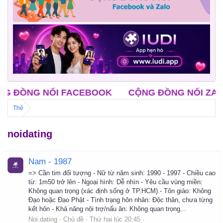
NG NỐI FACEBOOK
CỘNG ĐỒNG NỐI ZALO
C
Thẻ
noidating
Nam - 1987
=> Cần tim đối tượng - Nữ từ năm sinh: 1990 - 1997 - Chiều cao
từ: 1m50 trở lên - Ngoại hình: Dễ nhìn - Yêu cầu vùng miền:
Không quan trọng (xác định sống ở TP.HCM) - Tôn giáo: Không
Đạo hoặc Đạo Phật - Tình trạng hôn nhân: Độc thân, chưa từng
kết hôn - Khả năng nội trợ/nấu ăn: Không quan trọng...
Noi.dating
Chủ đề
Thứ hai lúc 20:45