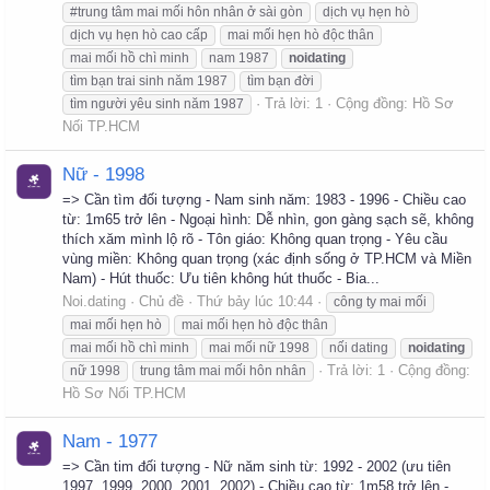
#trung tâm mai mối hôn nhân ở sài gòn
dịch vụ hẹn hò
dịch vụ hẹn hò cao cấp
mai mối hẹn hò độc thân
mai mối hồ chì minh
nam 1987
noidating
tìm bạn trai sinh năm 1987
tìm bạn đời
Trả lời: 1
Cộng đồng:
Hồ Sơ
tìm người yêu sinh năm 1987
Nối TP.HCM
Nữ - 1998
=> Cần tìm đối tượng - Nam sinh năm: 1983 - 1996 - Chiều cao
từ: 1m65 trở lên - Ngoại hình: Dễ nhìn, gon gàng sạch sẽ, không
thích xăm mình lộ rõ - Tôn giáo: Không quan trọng - Yêu cầu
vùng miền: Không quan trọng (xác định sống ở TP.HCM và Miền
Nam) - Hút thuốc: Ưu tiên không hút thuốc - Bia...
Noi.dating
Chủ đề
Thứ bảy lúc 10:44
công ty mai mối
mai mối hẹn hò
mai mối hẹn hò độc thân
mai mối hồ chì minh
mai mối nữ 1998
nối dating
noidating
Trả lời: 1
Cộng đồng:
nữ 1998
trung tâm mai mối hôn nhân
Hồ Sơ Nối TP.HCM
Nam - 1977
=> Cần tim đối tượng - Nữ năm sinh từ: 1992 - 2002 (ưu tiên
1997, 1999, 2000, 2001, 2002) - Chiều cao từ: 1m58 trở lên -