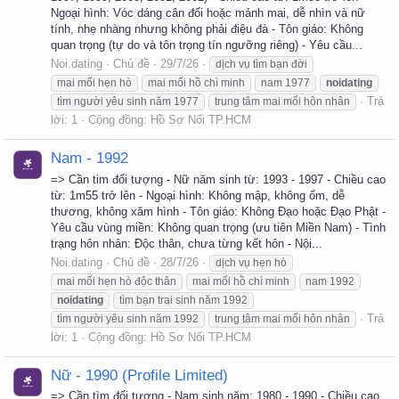
Ngoại hình: Vóc dáng cân đối hoặc mảnh mai, dễ nhìn và nữ
tính, nhẹ nhàng nhưng không phải điệu đà - Tôn giáo: Không
quan trọng (tự do và tôn trọng tín ngưỡng riêng) - Yêu cầu...
Noi.dating
Chủ đề
29/7/26
dịch vụ tìm bạn đời
mai mối hẹn hò
mai mối hồ chì minh
nam 1977
noidating
Trả
tìm người yêu sinh năm 1977
trung tâm mai mối hôn nhân
lời: 1
Cộng đồng:
Hồ Sơ Nối TP.HCM
Nam - 1992
=> Cần tim đối tượng - Nữ năm sinh từ: 1993 - 1997 - Chiều cao
từ: 1m55 trở lên - Ngoại hình: Không mập, không ốm, dễ
thương, không xăm hình - Tôn giáo: Không Đạo hoặc Đạo Phật -
Yêu cầu vùng miền: Không quan trọng (ưu tiên Miền Nam) - Tình
trạng hôn nhân: Độc thân, chưa từng kết hôn - Nội...
Noi.dating
Chủ đề
28/7/26
dịch vụ hẹn hò
mai mối hẹn hò độc thân
mai mối hồ chì minh
nam 1992
noidating
tìm bạn trai sinh năm 1992
Trả
tìm người yêu sinh năm 1992
trung tâm mai mối hôn nhân
lời: 1
Cộng đồng:
Hồ Sơ Nối TP.HCM
Nữ - 1990 (Profile Limited)
=> Cần tìm đối tượng - Nam sinh năm: 1980 - 1990 - Chiều cao