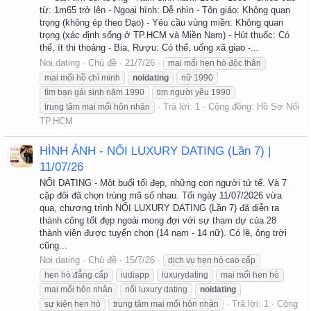
từ: 1m65 trở lên - Ngoại hình: Dễ nhìn - Tôn giáo: Không quan
trọng (không ép theo Đạo) - Yêu cầu vùng miền: Không quan
trọng (xác định sống ở TP.HCM và Miền Nam) - Hút thuốc: Có
thể, ít thi thoảng - Bia, Rượu: Có thể, uống xã giao -...
Noi.dating
Chủ đề
21/7/26
mai mối hẹn hò độc thân
mai mối hồ chì minh
noidating
nữ 1990
tìm bạn gái sinh năm 1990
tim người yêu 1990
Trả lời: 1
Cộng đồng:
Hồ Sơ Nối
trung tâm mai mối hôn nhân
TP.HCM
HÌNH ẢNH - NỐI LUXURY DATING (Lần 7) |
11/07/26
NỐI DATING - Một buổi tối đẹp, những con người tử tế. Và 7
cặp đôi đã chọn trùng mã số nhau. Tối ngày 11/07/2026 vừa
qua, chương trình NỐI LUXURY DATING (Lần 7) đã diễn ra
thành công tốt đẹp ngoài mong đợi với sự tham dự của 28
thành viên được tuyển chọn (14 nam - 14 nữ). Có lẽ, ông trời
cũng...
Noi.dating
Chủ đề
15/7/26
dịch vụ hẹn hò cao cấp
hẹn hò đẳng cấp
iudiapp
luxurydating
mai mối hẹn hò
mai mối hôn nhân
nối luxury dating
noidating
Trả lời: 1
Cộng
sự kiện hẹn hò
trung tâm mai mối hôn nhân