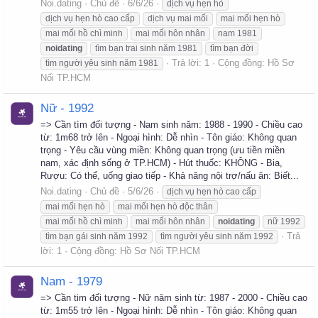
Noi.dating
Chủ đề
6/6/26
dịch vụ hẹn hò
dịch vụ hẹn hò cao cấp
dịch vụ mai mối
mai mối hẹn hò
mai mối hồ chì minh
mai mối hôn nhân
nam 1981
noidating
tìm bạn trai sinh năm 1981
tìm bạn đời
Trả lời: 1
Cộng đồng:
Hồ Sơ
tìm người yêu sinh năm 1981
Nối TP.HCM
Nữ - 1992
=> Cần tìm đối tượng - Nam sinh năm: 1988 - 1990 - Chiều cao
từ: 1m68 trở lên - Ngoại hình: Dễ nhìn - Tôn giáo: Không quan
trọng - Yêu cầu vùng miền: Không quan trọng (ưu tiền miền
nam, xác định sống ở TP.HCM) - Hút thuốc: KHÔNG - Bia,
Rượu: Có thể, uống giao tiếp - Khả năng nội trợ/nấu ăn: Biết...
Noi.dating
Chủ đề
5/6/26
dịch vụ hẹn hò cao cấp
mai mối hẹn hò
mai mối hẹn hò độc thân
mai mối hồ chì minh
mai mối hôn nhân
noidating
nữ 1992
Trả
tìm bạn gái sinh năm 1992
tìm người yêu sinh năm 1992
lời: 1
Cộng đồng:
Hồ Sơ Nối TP.HCM
Nam - 1979
=> Cần tim đối tượng - Nữ năm sinh từ: 1987 - 2000 - Chiều cao
từ: 1m55 trở lên - Ngoại hình: Dễ nhìn - Tôn giáo: Không quan