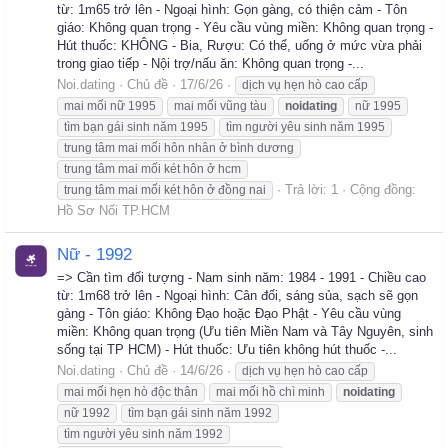
từ: 1m65 trở lên - Ngoại hình: Gọn gàng, có thiện cảm - Tôn
giáo: Không quan trọng - Yêu cầu vùng miền: Không quan trọng -
Hút thuốc: KHÔNG - Bia, Rượu: Có thể, uống ở mức vừa phải
trong giao tiếp - Nội trợ/nấu ăn: Không quan trọng -...
Noi.dating
Chủ đề
17/6/26
dịch vụ hẹn hò cao cấp
mai mối nữ 1995
mai mối vũng tàu
noidating
nữ 1995
tìm bạn gái sinh năm 1995
tìm người yêu sinh năm 1995
trung tâm mai mối hôn nhân ở bình dương
trung tâm mai mối két hôn ở hcm
Trả lời: 1
Cộng đồng:
trung tâm mai mối két hôn ở đồng nai
Hồ Sơ Nối TP.HCM
Nữ - 1992
=> Cần tìm đối tượng - Nam sinh năm: 1984 - 1991 - Chiều cao
từ: 1m68 trở lên - Ngoại hình: Cân đối, sáng sủa, sạch sẽ gọn
gàng - Tôn giáo: Không Đạo hoặc Đạo Phật - Yêu cầu vùng
miền: Không quan trọng (Ưu tiên Miền Nam và Tây Nguyên, sinh
sống tại TP HCM) - Hút thuốc: Ưu tiên không hút thuốc -...
Noi.dating
Chủ đề
14/6/26
dịch vụ hẹn hò cao cấp
mai mối hẹn hò độc thân
mai mối hồ chì minh
noidating
nữ 1992
tìm bạn gái sinh năm 1992
tìm người yêu sinh năm 1992