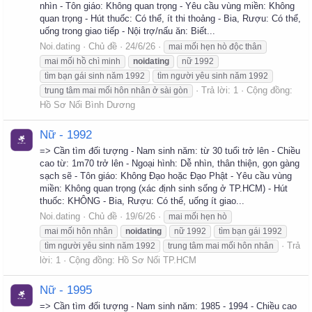
nhìn - Tôn giáo: Không quan trọng - Yêu cầu vùng miền: Không
quan trọng - Hút thuốc: Có thể, ít thi thoảng - Bia, Rượu: Có thể,
uống trong giao tiếp - Nội trợ/nấu ăn: Biết...
Noi.dating
Chủ đề
24/6/26
mai mối hẹn hò độc thân
mai mối hồ chì minh
noidating
nữ 1992
tìm bạn gái sinh năm 1992
tìm người yêu sinh năm 1992
Trả lời: 1
Cộng đồng:
trung tâm mai mối hôn nhân ở sài gòn
Hồ Sơ Nối Bình Dương
Nữ - 1992
=> Cần tìm đối tượng - Nam sinh năm: từ 30 tuổi trở lên - Chiều
cao từ: 1m70 trở lên - Ngoại hình: Dễ nhìn, thân thiện, gọn gàng
sạch sẽ - Tôn giáo: Không Đạo hoặc Đạo Phật - Yêu cầu vùng
miền: Không quan trọng (xác định sinh sống ở TP.HCM) - Hút
thuốc: KHÔNG - Bia, Rượu: Có thể, uống ít giao...
Noi.dating
Chủ đề
19/6/26
mai mối hẹn hò
mai mối hôn nhân
noidating
nữ 1992
tìm bạn gái 1992
Trả
tìm người yêu sinh năm 1992
trung tâm mai mối hôn nhân
lời: 1
Cộng đồng:
Hồ Sơ Nối TP.HCM
Nữ - 1995
=> Cần tìm đối tượng - Nam sinh năm: 1985 - 1994 - Chiều cao