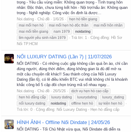
trọng - Yêu cầu vùng miền: Không quan trọng - Tình trạng hôn
nhân: Độc thân, chưa từng kết hôn - Nội trợ/nấu ăn: Không quan
trọng - Nghề nghiệp: Công việc ổn định là được...
Noi.dating
Chủ đề
1/6/26
hẹn hò tiền giang
mai mối hẹn hò
mai mối hẹn hò độc thân
mai mối hôn nhân
mai mối tiền giang
nam 1979
noidating
Trả lời: 1
Cộng đồng:
Hồ Sơ
tìm người yêu sinh năm 1979
Nối TP.HCM
NỐI LUXURY DATING (Lần 7) | 11/07/2026
NỐI DATING - Có những cuộc gặp không cần quá ồn ào, chỉ cần
đúng người, đúng thời điểm, đúng không gian là đủ để mở ra
một câu chuyện rất khác!! Sau thành công của Nối Luxury
Dating (lần 6), có lẽ điều khiến BTC vui nhất không chỉ là khoảnh
khắc công bố 5 cặp đôi chọn trùng mã số nhau ngay...
Noi.dating
Chủ đề
26/5/26
dịch vụ hẹn hò cao cấp
hẹn hò đẳng cấp
luxury dating
luxurydating
luxury_dating
nối luxury dating
noidating
offline hẹn hò
sự kiện hẹn hò
Trả lời: 0
Cộng đồng:
Nối Luxury Dating - Hẹn hò đẳng cấp
HÌNH ẢNH - Offline Nối Dindate | 24/05/26
NỐI DATING - Tối Chủ Nhật vừa qua, Nối Dindate đã diễn ra