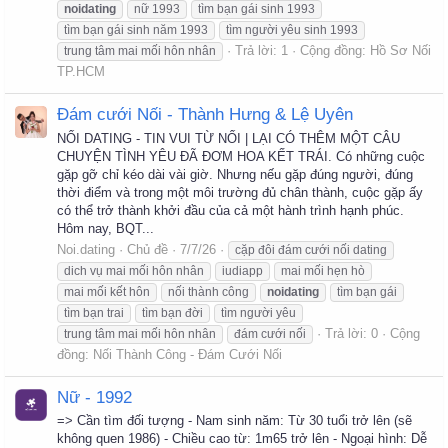
noidating
nữ 1993
tìm bạn gái sinh 1993
tìm bạn gái sinh năm 1993
tìm người yêu sinh 1993
Trả lời: 1
Cộng đồng:
Hồ Sơ Nối
trung tâm mai mối hôn nhân
TP.HCM
Đám cưới Nối - Thành Hưng & Lệ Uyên
NỐI DATING - TIN VUI TỪ NỐI | LẠI CÓ THÊM MỘT CÂU
CHUYỆN TÌNH YÊU ĐÃ ĐƠM HOA KẾT TRÁI. Có những cuộc
gặp gỡ chỉ kéo dài vài giờ. Nhưng nếu gặp đúng người, đúng
thời điểm và trong một môi trường đủ chân thành, cuộc gặp ấy
có thể trở thành khởi đầu của cả một hành trình hạnh phúc.
Hôm nay, BQT...
Noi.dating
Chủ đề
7/7/26
cặp đôi đám cưới nối dating
dich vụ mai mối hôn nhân
iudiapp
mai mối hẹn hò
mai mối kết hôn
nối thành công
noidating
tìm bạn gái
tìm bạn trai
tìm bạn đời
tìm người yêu
Trả lời: 0
Cộng
trung tâm mai mối hôn nhân
đám cưới nối
đồng:
Nối Thành Công - Đám Cưới Nối
Nữ - 1992
=> Cần tìm đối tượng - Nam sinh năm: Từ 30 tuổi trở lên (sẽ
không quen 1986) - Chiều cao từ: 1m65 trở lên - Ngoại hình: Dễ