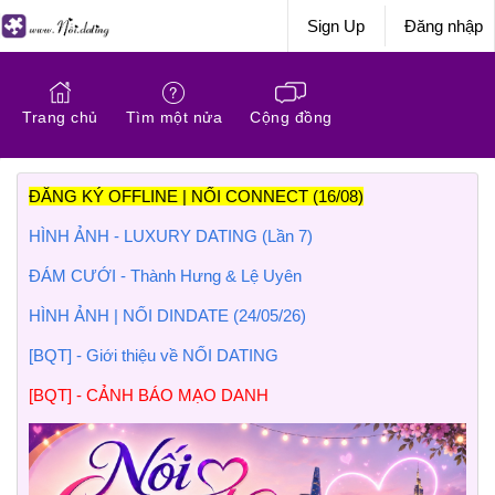
Sign Up
Đăng nhập
Trang chủ
Tìm một nửa
Cộng đồng
ĐĂNG KÝ OFFLINE | NỐI CONNECT (16/08)
HÌNH ẢNH - LUXURY DATING (Lần 7)
ĐÁM CƯỚI - Thành Hưng & Lệ Uyên
HÌNH ẢNH | NỐI DINDATE (24/05/26)
[BQT] - Giới thiệu về NỐI DATING
[BQT] - CẢNH BÁO MẠO DANH