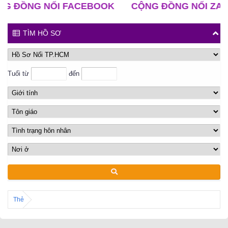
NG NỐI FACEBOOK
CỘNG ĐỒNG NỐI ZALO
C
TÌM HỒ SƠ
Tuổi từ
đến
Thẻ