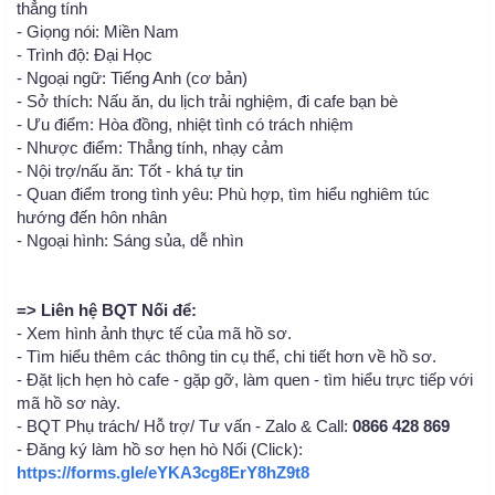
thẳng tính
- Giọng nói: Miền Nam
- Trình độ: Đại Học
- Ngoại ngữ: Tiếng Anh (cơ bản)
- Sở thích: Nấu ăn, du lịch trải nghiệm, đi cafe bạn bè
- Ưu điểm: Hòa đồng, nhiệt tình có trách nhiệm
- Nhược điểm: Thẳng tính, nhạy cảm
- Nội trợ/nấu ăn: Tốt - khá tự tin
- Quan điểm trong tình yêu: Phù hợp, tìm hiểu nghiêm túc
hướng đến hôn nhân
- Ngoại hình: Sáng sủa, dễ nhìn
=> Liên hệ BQT Nối để:
- Xem hình ảnh thực tế của mã hồ sơ.
- Tìm hiểu thêm các thông tin cụ thể, chi tiết hơn về hồ sơ.
- Đặt lịch hẹn hò cafe - gặp gỡ, làm quen - tìm hiểu trực tiếp với
mã hồ sơ này.
- BQT Phụ trách/ Hỗ trợ/ Tư vấn - Zalo & Call:
0866 428 869
- Đăng ký làm hồ sơ hẹn hò Nối (Click):
https://forms.gle/eYKA3cg8ErY8hZ9t8