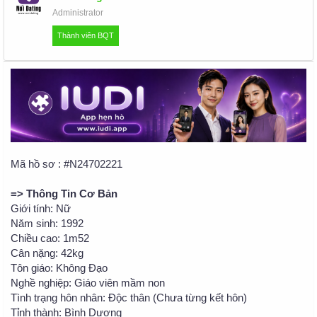
u
Administrator
Thành viên BQT
Mã hồ sơ : #N24702221
=> Thông Tin Cơ Bản
Giới tính: Nữ
Năm sinh: 1992
Chiều cao: 1m52
Cân nặng: 42kg
Tôn giáo: Không Đạo
Nghề nghiệp: Giáo viên mầm non
Tình trạng hôn nhân: Độc thân (Chưa từng kết hôn)
Tỉnh thành: Bình Dương