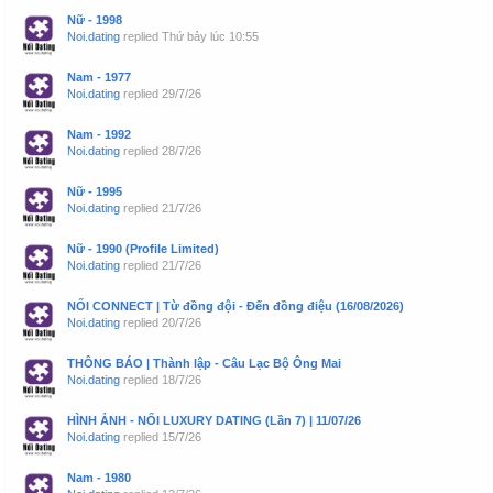
Nữ - 1998
Noi.dating
replied
Thứ bảy lúc 10:55
Nam - 1977
Noi.dating
replied
29/7/26
Nam - 1992
Noi.dating
replied
28/7/26
Nữ - 1995
Noi.dating
replied
21/7/26
Nữ - 1990 (Profile Limited)
Noi.dating
replied
21/7/26
NỐI CONNECT | Từ đồng đội - Đến đồng điệu (16/08/2026)
Noi.dating
replied
20/7/26
THÔNG BÁO | Thành lập - Câu Lạc Bộ Ông Mai
Noi.dating
replied
18/7/26
HÌNH ẢNH - NỐI LUXURY DATING (Lần 7) | 11/07/26
Noi.dating
replied
15/7/26
Nam - 1980