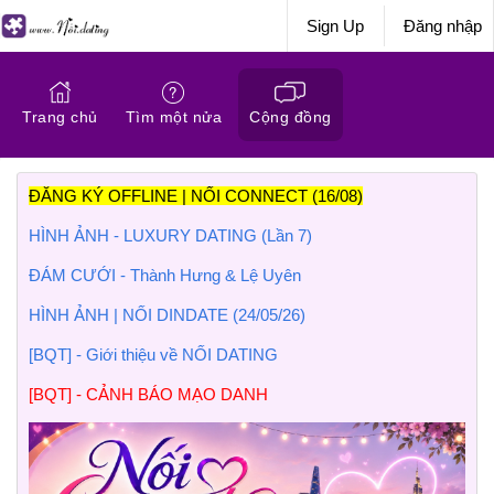
Sign Up
Đăng nhập
Trang chủ
Tìm một nửa
Cộng đồng
ĐĂNG KÝ OFFLINE | NỐI CONNECT (16/08)
HÌNH ẢNH - LUXURY DATING (Lần 7)
ĐÁM CƯỚI - Thành Hưng & Lệ Uyên
HÌNH ẢNH | NỐI DINDATE (24/05/26)
[BQT] - Giới thiệu về NỐI DATING
[BQT] - CẢNH BÁO MẠO DANH