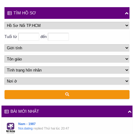
TÌM HỒ SƠ
Tuổi từ
đến
BÀI MỚI NHẤT
Nam - 1987
Noi.dating
replied
Thứ hai lúc 20:47