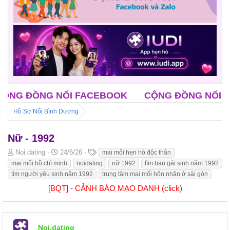
ĐỒNG NỐI FACEBOOK
CỘNG ĐỒNG NỐI ZALO
Hồ Sơ Nối Bình Dương
Nữ - 1992
B
N
T
Noi.dating
24/6/26
mai mối hẹn hò độc thân
ắ
g
h
mai mối hồ chì minh
noidating
nữ 1992
tìm bạn gái sinh năm 1992
t
à
ẻ
tìm người yêu sinh năm 1992
trung tâm mai mối hôn nhân ở sài gòn
đ
y
[BQT] - CẢNH BÁO MẠO DANH (click)
ầ
b
u
ắ
t
đ
ầ
Noi.dating