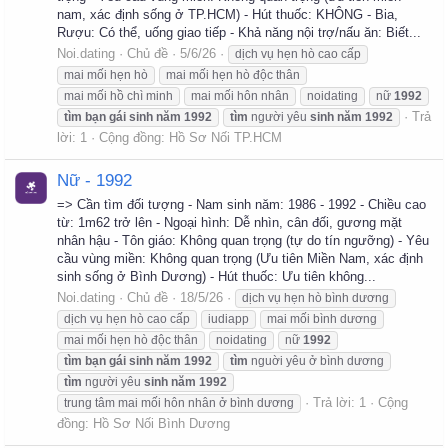
nam, xác định sống ở TP.HCM) - Hút thuốc: KHÔNG - Bia,
Rượu: Có thể, uống giao tiếp - Khả năng nội trợ/nấu ăn: Biết...
Noi.dating
Chủ đề
5/6/26
dịch vụ hẹn hò cao cấp
mai mối hẹn hò
mai mối hẹn hò độc thân
mai mối hồ chì minh
mai mối hôn nhân
noidating
nữ
1992
Trả
tìm
bạn
gái
sinh
năm
1992
tìm
người yêu
sinh
năm
1992
lời: 1
Cộng đồng:
Hồ Sơ Nối TP.HCM
Nữ - 1992
=> Cần tìm đối tượng - Nam sinh năm: 1986 - 1992 - Chiều cao
từ: 1m62 trở lên - Ngoại hình: Dễ nhìn, cân đối, gương mặt
nhân hậu - Tôn giáo: Không quan trọng (tự do tín ngưỡng) - Yêu
cầu vùng miền: Không quan trọng (Ưu tiên Miền Nam, xác định
sinh sống ở Bình Dương) - Hút thuốc: Ưu tiên không...
Noi.dating
Chủ đề
18/5/26
dịch vụ hẹn hò bình dương
dịch vụ hẹn hò cao cấp
iudiapp
mai mối bình dương
mai mối hẹn hò độc thân
noidating
nữ
1992
tìm
bạn
gái
sinh
năm
1992
tìm
nguời yêu ở bình dương
tìm
người yêu
sinh
năm
1992
Trả lời: 1
Cộng
trung tâm mai mối hôn nhân ở bình dương
đồng:
Hồ Sơ Nối Bình Dương