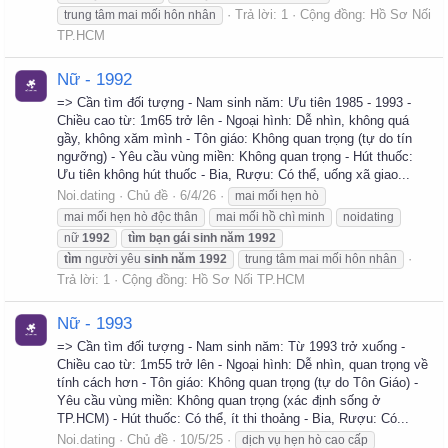
Trả lời: 1
Cộng đồng:
Hồ Sơ Nối
trung tâm mai mối hôn nhân
TP.HCM
Nữ - 1992
=> Cần tìm đối tượng - Nam sinh năm: Ưu tiên 1985 - 1993 -
Chiều cao từ: 1m65 trở lên - Ngoại hình: Dễ nhìn, không quá
gầy, không xăm mình - Tôn giáo: Không quan trọng (tự do tín
ngưỡng) - Yêu cầu vùng miền: Không quan trọng - Hút thuốc:
Ưu tiên không hút thuốc - Bia, Rượu: Có thể, uống xã giao...
Noi.dating
Chủ đề
6/4/26
mai mối hẹn hò
mai mối hẹn hò độc thân
mai mối hồ chì minh
noidating
nữ
1992
tìm
bạn
gái
sinh
năm
1992
tìm
người yêu
sinh
năm
1992
trung tâm mai mối hôn nhân
Trả lời: 1
Cộng đồng:
Hồ Sơ Nối TP.HCM
Nữ - 1993
=> Cần tìm đối tượng - Nam sinh năm: Từ 1993 trở xuống -
Chiều cao từ: 1m55 trở lên - Ngoại hình: Dễ nhìn, quan trọng về
tính cách hơn - Tôn giáo: Không quan trọng (tự do Tôn Giáo) -
Yêu cầu vùng miền: Không quan trọng (xác định sống ở
TP.HCM) - Hút thuốc: Có thể, ít thi thoảng - Bia, Rượu: Có...
Noi.dating
Chủ đề
10/5/25
dịch vụ hẹn hò cao cấp