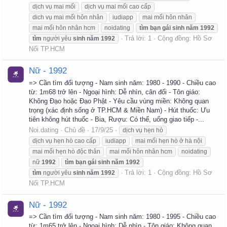
dịch vụ mai mối
dịch vụ mai mối cao cấp
dich vụ mai mối hôn nhân
iudiapp
mai mối hôn nhân
mai mối hôn nhân hcm
noidating
tìm
bạn
gái
sinh
năm
1992
Trả lời: 1
Cộng đồng:
Hồ Sơ
tìm
người yêu
sinh
năm
1992
Nối TP.HCM
Nữ - 1992
=> Cần tìm đối tượng - Nam sinh năm: 1980 - 1990 - Chiều cao
từ: 1m68 trở lên - Ngoại hình: Dễ nhìn, cân đối - Tôn giáo:
Không Đạo hoặc Đạo Phật - Yêu cầu vùng miền: Không quan
trọng (xác định sống ở TP.HCM & Miền Nam) - Hút thuốc: Ưu
tiên không hút thuốc - Bia, Rượu: Có thể, uống giao tiếp -...
Noi.dating
Chủ đề
17/9/25
dịch vụ hẹn hò
dịch vụ hẹn hò cao cấp
iudiapp
mai mối hẹn hò ở hà nội
mai mối hẹn hò độc thân
mai mối hôn nhân hcm
noidating
nữ
1992
tìm
bạn
gái
sinh
năm
1992
Trả lời: 1
Cộng đồng:
Hồ Sơ
tìm
người yêu
sinh
năm
1992
Nối TP.HCM
Nữ - 1992
=> Cần tìm đối tượng - Nam sinh năm: 1980 - 1995 - Chiều cao
từ: 1m65 trở lên - Ngoại hình: Dễ nhìn - Tôn giáo: Không quan