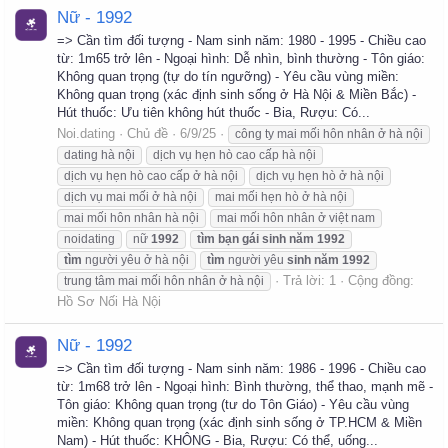
Nữ - 1992
=> Cần tìm đối tượng - Nam sinh năm: 1980 - 1995 - Chiều cao
từ: 1m65 trở lên - Ngoại hình: Dễ nhìn, bình thường - Tôn giáo:
Không quan trọng (tự do tín ngưỡng) - Yêu cầu vùng miền:
Không quan trọng (xác định sinh sống ở Hà Nội & Miền Bắc) -
Hút thuốc: Ưu tiên không hút thuốc - Bia, Rượu: Có...
Noi.dating
Chủ đề
6/9/25
công ty mai mối hôn nhân ở hà nội
dating hà nội
dịch vụ hẹn hò cao cấp hà nội
dịch vụ hẹn hò cao cấp ở hà nội
dịch vụ hẹn hò ở hà nội
dịch vụ mai mối ở hà nội
mai mối hẹn hò ở hà nội
mai mối hôn nhân hà nội
mai mối hôn nhân ở việt nam
noidating
nữ
1992
tìm
bạn
gái
sinh
năm
1992
tìm
người yêu ở hà nội
tìm
người yêu
sinh
năm
1992
Trả lời: 1
Cộng đồng:
trung tâm mai mối hôn nhân ở hà nội
Hồ Sơ Nối Hà Nội
Nữ - 1992
=> Cần tìm đối tượng - Nam sinh năm: 1986 - 1996 - Chiều cao
từ: 1m68 trở lên - Ngoại hình: Bình thường, thể thao, mạnh mẽ -
Tôn giáo: Không quan trọng (tư do Tôn Giáo) - Yêu cầu vùng
miền: Không quan trọng (xác định sinh sống ở TP.HCM & Miền
Nam) - Hút thuốc: KHÔNG - Bia, Rượu: Có thể, uống...