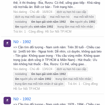
thê, ít thi thoảng - Bia, Rượu: Có thể, uống giao tiếp - Khả năng
nội trợ/nấu ăn: Biết cơ bản - Tình trạng hôn...
Noi.dating
Chủ đề
16/8/24
dịch vụ hẹn hò cao cấp
dịch vụ mai mối cao cấp
mai mối hẹn hò
mai mối kết hôn
noidating
tìm
bạn
gái
sinh
năm
1992
tìm
người yêu
1992
tìm
người yêu
sinh
năm
1992
trung tâm mai mối hôn nhân
Trả lời: 1
Cộng đồng:
Hồ Sơ Nối TP.HCM
Nữ - 1992
=> Cần tìm đối tượng - Nam sinh năm: Trên 30 tuổi - Chiều cao
từ: 1m65 trở lên - Ngoại hình: Dễ nhìn, có duyên, không quá béo
- Tôn giáo: Không quan trọng - Yêu cầu vùng miền: Không quan
trọng (xác định sống ở TP.HCM & Miền Nam) - Hút thuốc: Ưu
tiên không hút thuốc - Bia, Rượu: Có thể, uống giao...
Noi.dating
Chủ đề
13/6/24
dịch vụ hẹn hò cao cấp
noidating
tìm
bạn
gái
sinh
năm
1992
tìm
người yêu sih
năm
1992
trung tâm mai mối hôn nhân
Trả lời: 1
Cộng đồng:
trung tâm mai mối hôn nhân ở sài gòn
Hồ Sơ Nối TP.HCM
Nữ - 1992
=> Cần tìm đối tượng - Nam sinh năm: 1978 - 1994 - Chiều cao