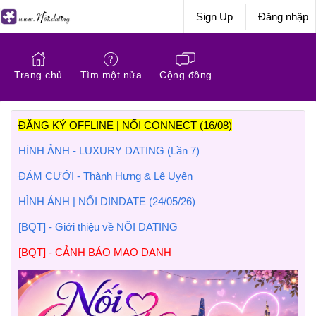
Sign Up
Đăng nhập
Trang chủ
Tìm một nửa
Cộng đồng
ĐĂNG KÝ OFFLINE | NỐI CONNECT (16/08)
HÌNH ẢNH - LUXURY DATING (Lần 7)
ĐÁM CƯỚI - Thành Hưng & Lệ Uyên
HÌNH ẢNH | NỐI DINDATE (24/05/26)
[BQT] - Giới thiệu về NỐI DATING
[BQT] - CẢNH BÁO MẠO DANH