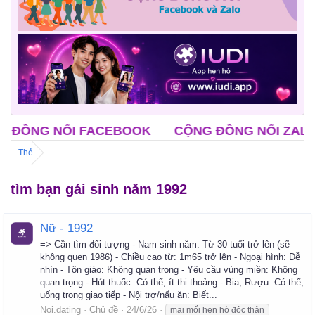
G NỐI FACEBOOK
CỘNG ĐỒNG NỐI ZALO
CL
Thẻ
tìm bạn gái sinh năm 1992
Nữ - 1992
=> Cần tìm đối tượng - Nam sinh năm: Từ 30 tuổi trở lên (sẽ
không quen 1986) - Chiều cao từ: 1m65 trở lên - Ngoại hình: Dễ
nhìn - Tôn giáo: Không quan trọng - Yêu cầu vùng miền: Không
quan trọng - Hút thuốc: Có thể, ít thi thoảng - Bia, Rượu: Có thể,
uống trong giao tiếp - Nội trợ/nấu ăn: Biết...
Noi.dating
Chủ đề
24/6/26
mai mối hẹn hò độc thân