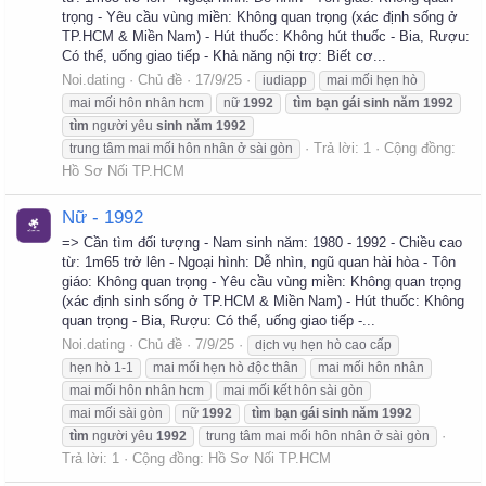
trọng - Yêu cầu vùng miền: Không quan trọng (xác định sống ở
TP.HCM & Miền Nam) - Hút thuốc: Không hút thuốc - Bia, Rượu:
Có thể, uống giao tiếp - Khả năng nội trợ: Biết cơ...
Noi.dating
Chủ đề
17/9/25
iudiapp
mai mối hẹn hò
mai mối hôn nhân hcm
nữ
1992
tìm
bạn
gái
sinh
năm
1992
tìm
người yêu
sinh
năm
1992
Trả lời: 1
Cộng đồng:
trung tâm mai mối hôn nhân ở sài gòn
Hồ Sơ Nối TP.HCM
Nữ - 1992
=> Cần tìm đối tượng - Nam sinh năm: 1980 - 1992 - Chiều cao
từ: 1m65 trở lên - Ngoại hình: Dễ nhìn, ngũ quan hài hòa - Tôn
giáo: Không quan trọng - Yêu cầu vùng miền: Không quan trọng
(xác định sinh sống ở TP.HCM & Miền Nam) - Hút thuốc: Không
quan trọng - Bia, Rượu: Có thể, uống giao tiếp -...
Noi.dating
Chủ đề
7/9/25
dịch vụ hẹn hò cao cấp
hẹn hò 1-1
mai mối hẹn hò độc thân
mai mối hôn nhân
mai mối hôn nhân hcm
mai mối kết hôn sài gòn
mai mối sài gòn
nữ
1992
tìm
bạn
gái
sinh
năm
1992
tìm
người yêu
1992
trung tâm mai mối hôn nhân ở sài gòn
Trả lời: 1
Cộng đồng:
Hồ Sơ Nối TP.HCM