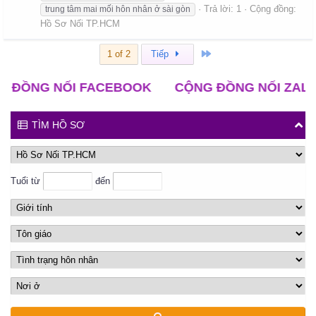
Trả lời: 1
Cộng đồng:
trung tâm mai mối hôn nhân ở sài gòn
Hồ Sơ Nối TP.HCM
Cuối
1 of 2
Tiếp
G NỐI FACEBOOK
CỘNG ĐỒNG NỐI ZALO
CL
TÌM HỒ SƠ
Tuổi từ
đến