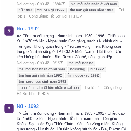
Noi.dating
Chủ đề
18/4/25
mai mối hôn nhân ở việt nam
Trả
nữ
1992
tìm
bạn
gái
1992
tìm
bạn
gái
sinh
năm
1992
lời: 1
Cộng đồng:
Hồ Sơ Nối TP.HCM
Nữ - 1992
=> Cần tìm đối tượng - Nam sinh năm: 1980 - 1996 - Chiều cao
từ: 1m70 trở lên - Ngoại hình: Gọn gàng, sạch sẽ, chỉnh chu -
Tôn giáo: Không quan trọng - Yêu cầu vùng miền: Không quan
trọng (xác định sống ở TP.HCM & Miền Nam) - Hút thuốc: Ưu
tiên không hút thuốc - Bia, Rượu: Có thể, uống giao tiếp...
Noi.dating
Chủ đề
9/1/25
mai mối hẹn hò
mai mối hôn nhân ở việt nam
noidating
nữ
1992
tìm
bạn
gái
sinh
năm
1992
tìm
người yêu
1992
tìm
người yêu
sinh
năm
1992
Trả lời: 1
Cộng đồng:
trung tâm mai mối hôn nhân ở sài gòn
Hồ Sơ Nối TP.HCM
Nữ - 1992
=> Cần tìm đối tượng - Nam sinh năm: 1983 - 1992 - Chiều cao
từ: 1m60 trở lên - Ngoại hình: Dễ nhìn, nam tính - Tôn giáo:
Không Đạo hoặc Đạo Thiên Chúa - Yêu cầu vùng miền: Không
quan trọng - Hút thuốc: Ưu tiên không hút thuốc - Bia, Rượu: Có