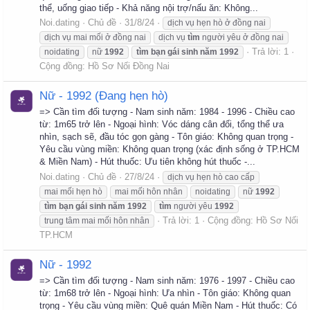
thể, uống giao tiếp - Khả năng nội trợ/nấu ăn: Không...
Noi.dating
Chủ đề
31/8/24
dịch vụ hẹn hò ở đồng nai
dịch vụ mai mối ở đồng nai
dịch vụ
tìm
người yêu ở đồng nai
Trả lời: 1
noidating
nữ
1992
tìm
bạn
gái
sinh
năm
1992
Cộng đồng:
Hồ Sơ Nối Đồng Nai
Nữ - 1992 (Đang hẹn hò)
=> Cần tìm đối tượng - Nam sinh năm: 1984 - 1996 - Chiều cao
từ: 1m65 trở lên - Ngoại hình: Vóc dáng cân đối, tổng thể ưa
nhìn, sạch sẽ, đầu tóc gọn gàng - Tôn giáo: Không quan trọng -
Yêu cầu vùng miền: Không quan trọng (xác định sống ở TP.HCM
& Miền Nam) - Hút thuốc: Ưu tiên không hút thuốc -...
Noi.dating
Chủ đề
27/8/24
dịch vụ hẹn hò cao cấp
mai mối hẹn hò
mai mối hôn nhân
noidating
nữ
1992
tìm
bạn
gái
sinh
năm
1992
tìm
người yêu
1992
Trả lời: 1
Cộng đồng:
Hồ Sơ Nối
trung tâm mai mối hôn nhân
TP.HCM
Nữ - 1992
=> Cần tìm đối tượng - Nam sinh năm: 1976 - 1997 - Chiều cao
từ: 1m68 trở lên - Ngoại hình: Ưa nhìn - Tôn giáo: Không quan
trọng - Yêu cầu vùng miền: Quê quán Miền Nam - Hút thuốc: Có