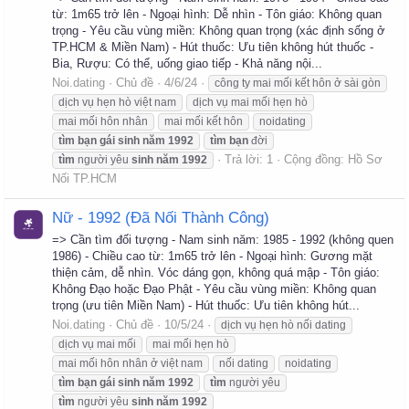
từ: 1m65 trở lên - Ngoại hình: Dễ nhìn - Tôn giáo: Không quan
trọng - Yêu cầu vùng miền: Không quan trọng (xác định sống ở
TP.HCM & Miền Nam) - Hút thuốc: Ưu tiên không hút thuốc -
Bia, Rượu: Có thể, uống giao tiếp - Khả năng nội...
Noi.dating
Chủ đề
4/6/24
công ty mai mối kết hôn ở sài gòn
dịch vụ hẹn hò việt nam
dịch vụ mai mối hẹn hò
mai mối hôn nhân
mai mối kết hôn
noidating
tìm
bạn
gái
sinh
năm
1992
tìm
bạn
đời
Trả lời: 1
Cộng đồng:
Hồ Sơ
tìm
người yêu
sinh
năm
1992
Nối TP.HCM
Nữ - 1992 (Đã Nối Thành Công)
=> Cần tìm đối tượng - Nam sinh năm: 1985 - 1992 (không quen
1986) - Chiều cao từ: 1m65 trở lên - Ngoại hình: Gương mặt
thiện cảm, dễ nhìn. Vóc dáng gọn, không quá mập - Tôn giáo:
Không Đạo hoặc Đạo Phật - Yêu cầu vùng miền: Không quan
trọng (ưu tiên Miền Nam) - Hút thuốc: Ưu tiên không hút...
Noi.dating
Chủ đề
10/5/24
dịch vụ hẹn hò nối dating
dịch vụ mai mối
mai mối hẹn hò
mai mối hôn nhân ở việt nam
nối dating
noidating
tìm
bạn
gái
sinh
năm
1992
tìm
người yêu
tìm
người yêu
sinh
năm
1992