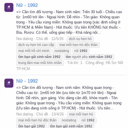
Nữ - 1992
=> Cần tìm đối tượng - Nam sinh năm: Trên 30 tuổi - Chiều cao
từ: 1m60 trở lên - Ngoại hình: Dễ nhìn - Tôn giáo: Không quan
trọng - Yêu cầu vùng miền: Không quan trọng (xác định sống ở
TP.HCM & Miền Nam) - Hút thuốc: Ưu tiên KHÔNG hút thuốc -
Bia, Rượu: Có thể, uống giao tiếp - Khả năng nội...
Noi.dating
Chủ đề
11/5/26
dịch vụ hẹn hò
dịch vụ hẹn hò cao cấp
mai mối hẹn hò độc thân
mai mối hồ chì minh
noidating
nữ
1992
tìm
bạn
gái
sinh
năm
1992
tìm
người yêu
sinh
năm
1992
Trả lời: 1
Cộng đồng:
Hồ Sơ Nối
trung tâm mai mối hôn nhân
TP.HCM
Nữ - 1992
=> Cần tìm đối tượng - Nam sinh năm: Không quan trọng -
Chiều cao từ: 1m65 trở lên (ưu tiên từ 1m70 trở lên) - Ngoại
hình: Dễ nhìn, gọn gàng. Vóc dáng cân đối, khỏe mạnh - Tôn
giáo: Không quan trọng - Yêu cầu vùng miền: Không quan trọng
(Ưu tiên đang sính sống ở TP.HCM) - Hút thuốc: Ưu tiên...
Noi.dating
Chủ đề
13/4/26
mai mối hẹn hò
mai mối hẹn hò độc thân
noidating
nữ
1992
tìm
bạn
gái
1992
tìm
bạn
gái
sinh
năm
1992