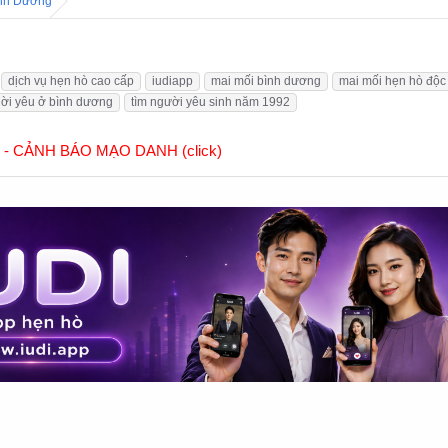
ình Dương
dịch vụ hẹn hò cao cấp
iudiapp
mai mối bình dương
mai mối hẹn hò độc
uời yêu ở bình dương
tìm người yêu sinh năm 1992
] - CẢNH BÁO MẠO DANH (click)