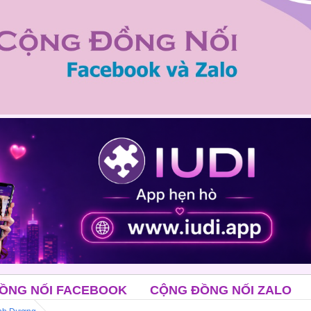
OK
CỘNG ĐỒNG NỐI ZALO
CLB ĐỘC THÂN T