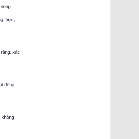
(không
ng thực,
 ràng, xác
ạt động
u không