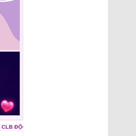
RUNG NIÊN
CLB ÔNG MAI
APP HẸN HÒ - IUDI