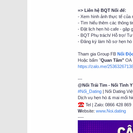
=> Liên hệ BQT Nối để:
- Xem hình ảnh thực tế của
- Tìm hiểu thêm các thông tin
- Đặt lịch hẹn hò cafe - gặp 
- BQT Phụ trách/ Hỗ trợ/ Tư 
- Đăng ký làm hồ sơ hẹn hò 
Tham gia Group FB
Nối Độ
Hoặc bấm "
Quan Tâm"
OA N
https://zalo.me/253632671
---
@Nối Trái Tim - Nối Tình 
#Nối_Dating
| Nối Dating Vi
Dịch vụ hẹn hò & mai mối hi
Tel | Zalo: 0866 428 869
W
ebsite:
www.Noi.dating
----