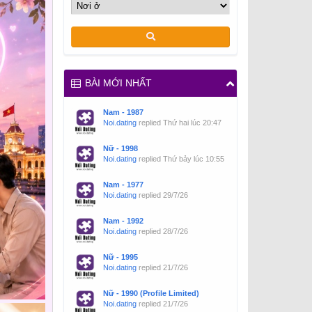
BÀI MỚI NHẤT
Nam - 1987
Noi.dating
replied
Thứ hai lúc 20:47
Nữ - 1998
Noi.dating
replied
Thứ bảy lúc 10:55
Nam - 1977
Noi.dating
replied
29/7/26
Nam - 1992
Noi.dating
replied
28/7/26
Nữ - 1995
Noi.dating
replied
21/7/26
Nữ - 1990 (Profile Limited)
Noi.dating
replied
21/7/26