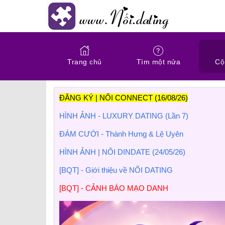
Trang chủ
Tìm một nửa
Cộ
ĐĂNG KÝ | NỐI CONNECT (16/08/26)
HÌNH ẢNH - LUXURY DATING (Lần 7)
ĐÁM CƯỚI - Thành Hưng & Lệ Uyên
HÌNH ẢNH | NỐI DINDATE (24/05/26)
[BQT] - Giới thiệu về NỐI DATING
[BQT] - CẢNH BÁO MẠO DANH