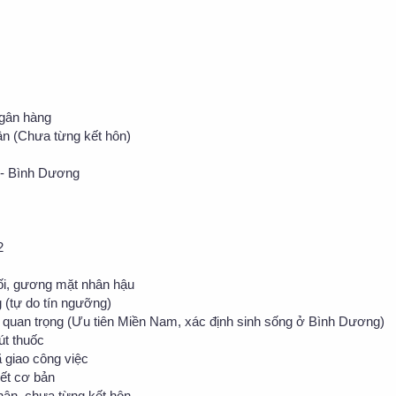
ngân hàng
ân (Chưa từng kết hôn)
 - Bình Dương
2
đối, gương mặt nhân hậu
 (tự do tín ngưỡng)
 quan trọng (Ưu tiên Miền Nam, xác định sinh sống ở Bình Dương)
út thuốc
ã giao công việc
iết cơ bản
thân, chưa từng kết hôn