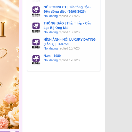
NỐI CONNECT | Từ đồng đội -
Đến đồng điệu (16/08/2026)
Noi.dating
replied
20/7/26
THÔNG BÁO | Thành lập - Câu
Lạc Bộ Ông Mai
Noi.dating
replied
18/7/26
HÌNH ẢNH - NỐI LUXURY DATING
(Lần 7) | 11/07/26
Noi.dating
replied
15/7/26
Nam - 1980
Noi.dating
replied
12/7/26