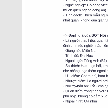
- Nghề nghiệp: Có công việc
muốn quen ngàng công an)
- Tính cách: Thích mẫu người
nhất quán, không quá gia tr
=> Đánh giá của BQT Nối 
- Là người thấu hiểu, quan t
định tìm hiểu nghiêm túc tiế
- Giọng nói: Miền Nam
- Trình độ: Đại Học
- Ngoại ngữ: Tiếng Anh (B1)
- Sở thích: Ham học hỏi, tìm
nhẹ nhàng, học thêm ngoại 
- Ưu điểm: Chăm chỉ, ham họ
- Nhược điểm: Là người hơi
- Nội trợ/nấu ăn: Tốt - khá tự
- Quan điểm trong tình yêu: 
phù hợp, không có cảm xúc t
- Ngoại hình: Ưa nhìn