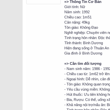
=> Thông Tin Cơ Bản
Giới tính: Nữ
Năm sinh: 1992
Chiều cao: 1m51
Cân nặng: 49kg
Tôn giáo: Không Đạo
Nghề nghiệp: Chuyên viên 
Tình trạng hôn nhân: Độc th
Tỉnh thành: Bình Dương
Hiện đang sống ở Thuận An
Gia đình ở Bình Dương
=> Cần tìm đối tượng
- Nam sinh năm: 1986 - 199
- Chiều cao từ: 1m62 trở lên
- Ngoại hình: Dễ nhìn, cân 
- Tôn giáo: Không quan trọng
- Yêu cầu vùng miền: Không
- Hút thuốc: Ưu tiên không h
- Bia, Rượu: Có thể, uống x
- Khả năng nội trợ/nấu ăn: B
- Tình trạng hôn nhân: Độc 