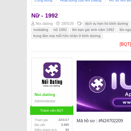
Cộng đồng
Hoạt động của Nối Dating
Hồ Sơ Nối B
Nữ - 1992
B
N
T
Noi.dating
18/5/26
dịch vụ hẹn hò bình dương
ắ
g
h
noidating
nữ 1992
tìm bạn gái sinh năm 1992
tìm ng
t
à
ẻ
trung tâm mai mối hôn nhân ở bình dương
đ
y
[BQT
ầ
b
u
ắ
t
đ
ầ
u
Noi.dating
Administrator
Thành viên BQT
Tham gia
22/1/17
Mã hồ sơ : #N24702209
Bài viết
3,585
Điểm thành tích
63