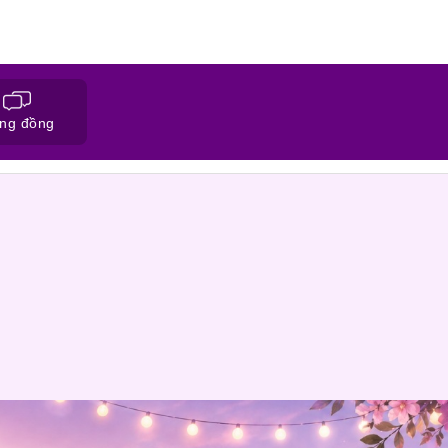
ng đồng
ĐĂNG KÝ HỒ SƠ
CỘNG ĐỒNG NỐI F