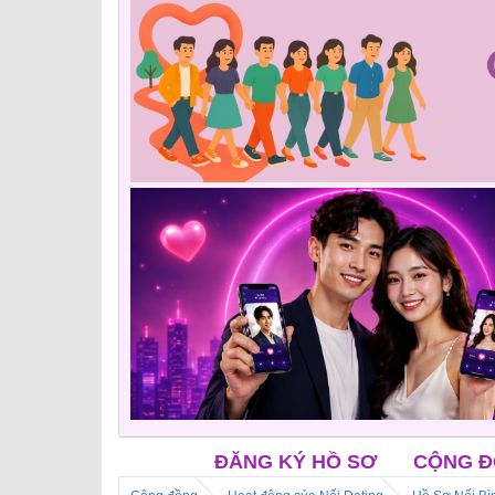
ĐĂNG KÝ HỒ SƠ
CỘNG ĐỒNG NỐI FACEBO