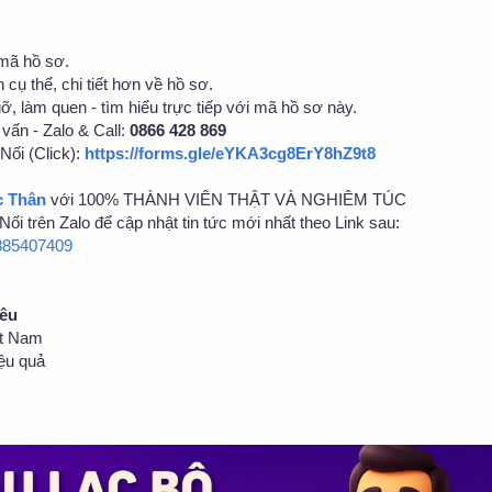
 mã hồ sơ.
 cụ thể, chi tiết hơn về hồ sơ.
gỡ, làm quen - tìm hiểu trực tiếp với mã hồ sơ này.
vấn - Zalo & Call:
0866 428 869
Nối (Click):
https://forms.gle/eYKA3cg8ErY8hZ9t8
c Thân
với 100% THÀNH VIÊN THẬT VÀ NGHIÊM TÚC
ối trên Zalo để cập nhật tin tức mới nhất theo Link sau:
3885407409
Yêu
ệt Nam
ệu quả