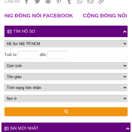
Facebook
Twitter
Reddit
Pinterest
Tumblr
WhatsApp
Email
Liên kết
Chia sẻ:
ĐỒNG NỐI FACEBOOK
CỘNG ĐỒNG NỐI ZALO
TÌM HỒ SƠ
Tuổi từ
đến
BÀI MỚI NHẤT