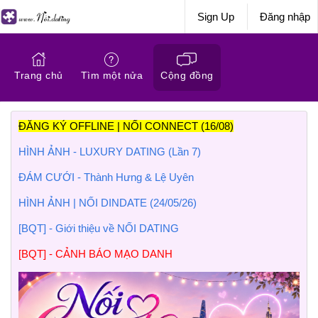
Sign Up
Đăng nhập
Trang chủ
Tìm một nửa
Cộng đồng
ĐĂNG KÝ OFFLINE | NỐI CONNECT (16/08)
HÌNH ẢNH - LUXURY DATING (Lần 7)
ĐÁM CƯỚI - Thành Hưng & Lệ Uyên
HÌNH ẢNH | NỐI DINDATE (24/05/26)
[BQT] - Giới thiệu về NỐI DATING
[BQT] - CẢNH BÁO MẠO DANH