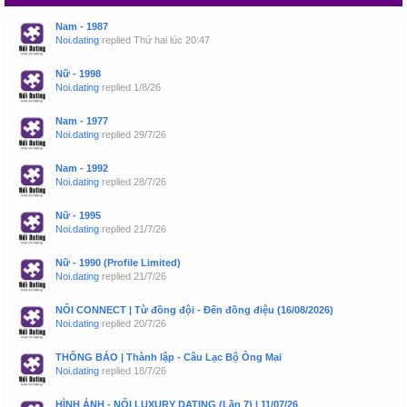
Nam - 1987
Noi.dating
replied
Thứ hai lúc 20:47
Nữ - 1998
Noi.dating
replied
1/8/26
Nam - 1977
Noi.dating
replied
29/7/26
Nam - 1992
Noi.dating
replied
28/7/26
Nữ - 1995
Noi.dating
replied
21/7/26
Nữ - 1990 (Profile Limited)
Noi.dating
replied
21/7/26
NỐI CONNECT | Từ đồng đội - Đến đồng điệu (16/08/2026)
Noi.dating
replied
20/7/26
THÔNG BÁO | Thành lập - Câu Lạc Bộ Ông Mai
Noi.dating
replied
18/7/26
HÌNH ẢNH - NỐI LUXURY DATING (Lần 7) | 11/07/26