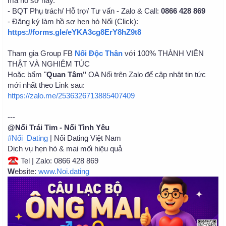
mã hồ sơ này.
- BQT Phụ trách/ Hỗ trợ/ Tư vấn - Zalo & Call:
0866 428 869
- Đăng ký làm hồ sơ hẹn hò Nối (Click):
https://forms.gle/eYKA3cg8ErY8hZ9t8
Tham gia Group FB
Nối Độc Thân
với 100% THÀNH VIÊN
THẬT VÀ NGHIÊM TÚC
Hoặc bấm "
Quan Tâm"
OA Nối trên Zalo để cập nhật tin tức
mới nhất theo Link sau:
https://zalo.me/2536326713885407409
---
@Nối Trái Tim - Nối Tình Yêu
#Nối_Dating
| Nối Dating Việt Nam
Dịch vụ hẹn hò & mai mối hiệu quả
Tel | Zalo: 0866 428 869
W
ebsite:
www.Noi.dating