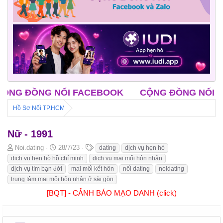
ĐỒNG NỐI FACEBOOK
CỘNG ĐỒNG NỐI ZALO
Hồ Sơ Nối TP.HCM
Nữ - 1991
B
N
T
Noi.dating
28/7/23
dating
dịch vụ hẹn hò
ắ
g
h
dịch vụ hẹn hò hồ chí minh
dich vụ mai mối hôn nhân
t
à
ẻ
dịch vụ tìm bạn đời
mai mối kết hôn
nối dating
noidating
đ
y
trung tâm mai mối hôn nhân ở sài gòn
ầ
b
u
ắ
[BQT] - CẢNH BÁO MẠO DANH (click)
t
đ
ầ