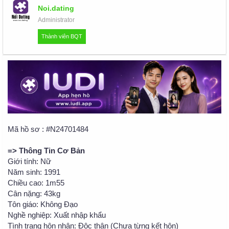
u
Noi.dating
Administrator
Thành viên BQT
Mã hồ sơ : #N24701484
=> Thông Tin Cơ Bản
Giới tính: Nữ
Năm sinh: 1991
Chiều cao: 1m55
Cân nặng: 43kg
Tôn giáo: Không Đạo
Nghề nghiệp: Xuất nhập khẩu
Tình trạng hôn nhân: Độc thân (Chưa từng kết hôn)