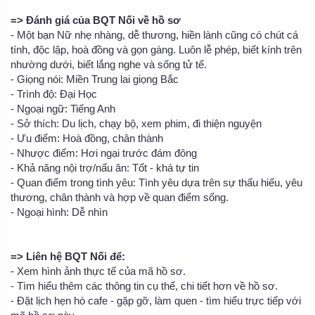
=> Đánh giá của BQT Nối về hồ sơ
- Một bạn Nữ nhẹ nhàng, dễ thương, hiền lành cũng có chút cá
tính, độc lập, hoà đồng và gọn gàng. Luôn lễ phép, biết kính trên
nhường dưới, biết lắng nghe và sống tử tế.
- Giọng nói: Miền Trung lai giọng Bắc
- Trình độ: Đại Học
- Ngoại ngữ: Tiếng Anh
- Sở thích: Du lịch, chạy bộ, xem phim, đi thiện nguyện
- Ưu điểm: Hoà đồng, chân thành
- Nhược điểm: Hơi ngại trước đám đông
- Khả năng nội trợ/nấu ăn: Tốt - khá tự tin
- Quan điểm trong tình yêu: Tình yêu dựa trên sự thấu hiếu, yêu
thương, chân thành và hợp về quan điểm sống.
- Ngoại hình: Dễ nhìn
=> Liên hệ BQT Nối để:
- Xem hình ảnh thực tế của mã hồ sơ.
- Tìm hiểu thêm các thông tin cụ thể, chi tiết hơn về hồ sơ.
- Đặt lịch hẹn hò cafe - gặp gỡ, làm quen - tìm hiểu trực tiếp với