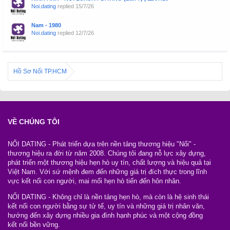
Noi.dating
replied
15/7/26
Nam - 1980
Noi.dating
replied
12/7/26
Hồ Sơ Nối TP.HCM
VỀ CHÚNG TÔI
NỐI DATING - Phát triển dựa trên nền tảng thương hiệu "Nối" -
thương hiệu ra đời từ năm 2008. Chúng tôi đang nỗ lực xây dựng,
phát triển một thương hiệu hẹn hò uy tín, chất lượng và hiệu quả tại
Việt Nam. Với sứ mệnh đem đến những giá trị đích thực trong lĩnh
vực kết nối con người, mai mối hẹn hò tiến đến hôn nhân.
NỐI DATING - Không chỉ là nền tảng hẹn hò, mà còn là hệ sinh thái
kết nối con người bằng sự tử tế, uy tín và những giá trị nhân văn,
hướng đến xây dựng nhiều gia đình hạnh phúc và một cộng đồng
kết nối bền vững.