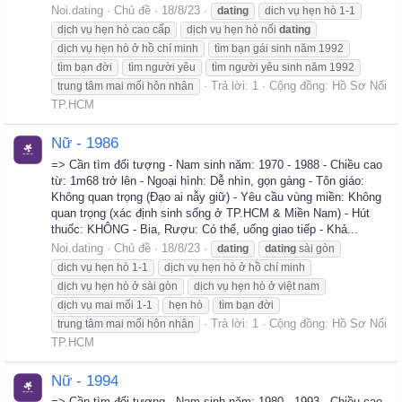
Noi.dating
Chủ đề
18/8/23
dating
dich vụ hẹn hò 1-1
dịch vụ hẹn hò cao cấp
dịch vụ hẹn hò nối
dating
dịch vụ hẹn hò ở hồ chí minh
tìm bạn gái sinh năm 1992
tìm bạn đời
tìm người yêu
tìm người yêu sinh năm 1992
Trả lời: 1
Cộng đồng:
Hồ Sơ Nối
trung tâm mai mối hôn nhân
TP.HCM
Nữ - 1986
=> Cần tìm đối tượng - Nam sinh năm: 1970 - 1988 - Chiều cao
từ: 1m68 trở lên - Ngoại hình: Dễ nhìn, gọn gàng - Tôn giáo:
Không quan trọng (Đạo ai nẫy giữ) - Yêu cầu vùng miền: Không
quan trọng (xác định sinh sống ở TP.HCM & Miền Nam) - Hút
thuốc: KHÔNG - Bia, Rượu: Có thể, uống giao tiếp - Khả...
Noi.dating
Chủ đề
18/8/23
dating
dating
sài gòn
dich vụ hẹn hò 1-1
dịch vụ hẹn hò ở hồ chí minh
dịch vụ hẹn hò ở sài gòn
dịch vụ hẹn hò ở việt nam
dịch vụ mai mối 1-1
hẹn hò
tìm bạn đời
Trả lời: 1
Cộng đồng:
Hồ Sơ Nối
trung tâm mai mối hôn nhân
TP.HCM
Nữ - 1994
=> Cần tìm đối tượng - Nam sinh năm: 1980 - 1993 - Chiều cao