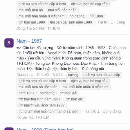
dịch vụ hẹn hò cao cấp ở hcm
dịch vụ hẹn hò cap cấp
mai mối hẹn hò
mai mối hôn nhân
mai mối hôn nhân ở việt nam
noidating
nữ 1990
Trả lời: 1
Cộng
tìm bạn gái 1990
tìm bạn gái sinh năm 1990
đồng:
Hồ Sơ Nối TP.HCM
Nam - 1987
=> Cần tim đối tượng - Nữ từ năm sinh: 1986 - 1998 - Chiều cao
từ: 1m50 trở lên - Ngoại hình: Dễ nhìn, thiện cảm, không quá
mập - Yêu cầu vùng miền: Không quan trọng (xác định sống ở
TP.HCM) - Tôn giáo: Không Đạo hoặc Đạo Phật - Tình trạng hôn
nhân: Độc thân hoặc độc thân ly hôn - Khả năng nội...
Noi.dating
Chủ đề
7/3/24
dating
dịch vụ hẹn hò cao cấp
dịch vụ hẹn hò cao cấp ở hcm
dịch vụ hẹn hò cap cấp
mai mối hẹn hò độc thân
mai mối hôn nhân ở việt nam
nam 1987
noidating
tìm bạn gái
tìm bạn trai sinh năm 1987
tìm bạn đời
tìm người yêu sinh năm 1987
Trả lời: 1
Cộng đồng:
trung tâm mai mối hôn nhân ở sài gòn
Hồ Sơ Nối TP.HCM