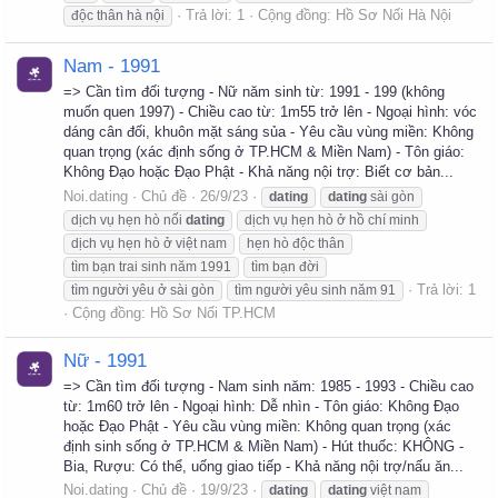
Trả lời: 1
Cộng đồng:
Hồ Sơ Nối Hà Nội
độc thân hà nội
Nam - 1991
=> Cần tìm đối tượng - Nữ năm sinh từ: 1991 - 199 (không
muốn quen 1997) - Chiều cao từ: 1m55 trở lên - Ngoại hình: vóc
dáng cân đối, khuôn mặt sáng sủa - Yêu cầu vùng miền: Không
quan trọng (xác định sống ở TP.HCM & Miền Nam) - Tôn giáo:
Không Đạo hoặc Đạo Phật - Khả năng nội trợ: Biết cơ bản...
Noi.dating
Chủ đề
26/9/23
dating
dating
sài gòn
dịch vụ hẹn hò nối
dating
dịch vụ hẹn hò ở hồ chí minh
dịch vụ hẹn hò ở việt nam
hẹn hò độc thân
tìm bạn trai sinh năm 1991
tìm bạn đời
Trả lời: 1
tìm người yêu ở sài gòn
tìm người yêu sinh năm 91
Cộng đồng:
Hồ Sơ Nối TP.HCM
Nữ - 1991
=> Cần tìm đối tượng - Nam sinh năm: 1985 - 1993 - Chiều cao
từ: 1m60 trở lên - Ngoại hình: Dễ nhìn - Tôn giáo: Không Đạo
hoặc Đạo Phật - Yêu cầu vùng miền: Không quan trọng (xác
định sinh sống ở TP.HCM & Miền Nam) - Hút thuốc: KHÔNG -
Bia, Rượu: Có thể, uống giao tiếp - Khả năng nội trợ/nấu ăn...
Noi.dating
Chủ đề
19/9/23
dating
dating
việt nam