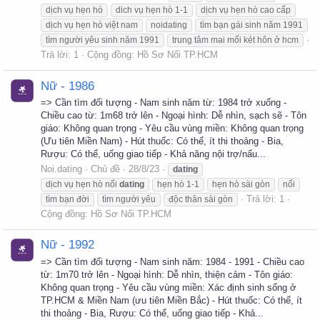
dịch vụ hẹn hò
dich vụ hẹn hò 1-1
dịch vụ hẹn hò cao cấp
dịch vụ hẹn hò việt nam
noidating
tìm bạn gái sinh năm 1991
tìm người yêu sinh năm 1991
trung tâm mai mối két hôn ở hcm
Trả lời: 1
Cộng đồng:
Hồ Sơ Nối TP.HCM
Nữ - 1986
=> Cần tìm đối tượng - Nam sinh năm từ: 1984 trở xuống -
Chiều cao từ: 1m68 trở lên - Ngoại hình: Dễ nhìn, sạch sẽ - Tôn
giáo: Không quan trọng - Yêu cầu vùng miền: Không quan trọng
(Ưu tiên Miền Nam) - Hút thuốc: Có thể, ít thi thoảng - Bia,
Rượu: Có thể, uống giao tiếp - Khả năng nội trợ/nấu...
Noi.dating
Chủ đề
28/8/23
dating
dịch vụ hẹn hò nối
dating
hẹn hò 1-1
hẹn hò sài gòn
nối
Trả lời: 1
tìm bạn đời
tìm người yêu
độc thân sài gòn
Cộng đồng:
Hồ Sơ Nối TP.HCM
Nữ - 1992
=> Cần tìm đối tượng - Nam sinh năm: 1984 - 1991 - Chiều cao
từ: 1m70 trở lên - Ngoại hình: Dễ nhìn, thiện cảm - Tôn giáo:
Không quan trọng - Yêu cầu vùng miền: Xác định sinh sống ở
TP.HCM & Miền Nam (ưu tiên Miền Bắc) - Hút thuốc: Có thể, ít
thi thoảng - Bia, Rượu: Có thể, uống giao tiếp - Khả...