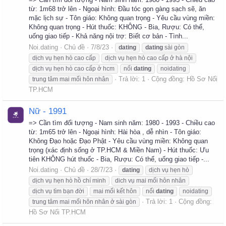
từ: 1m68 trở lên - Ngoại hình: Đầu tóc gọn gàng sạch sẽ, ăn
mặc lịch sự - Tôn giáo: Không quan trọng - Yêu cầu vùng miền:
Không quan trọng - Hút thuốc: KHÔNG - Bia, Rượu: Có thể,
uống giao tiếp - Khả năng nội trợ: Biết cơ bản - Tình...
Noi.dating
Chủ đề
7/8/23
dating
dating
sài gòn
dịch vụ hẹn hò cao cấp
dịch vụ hẹn hò cao cấp ở hà nội
dịch vụ hẹn hò cao cấp ở hcm
nối
dating
noidating
Trả lời: 1
Cộng đồng:
Hồ Sơ Nối
trung tâm mai mối hôn nhân
TP.HCM
Nữ - 1991
=> Cần tìm đối tượng - Nam sinh năm: 1980 - 1993 - Chiều cao
từ: 1m65 trở lên - Ngoại hình: Hài hòa , dễ nhìn - Tôn giáo:
Không Đạo hoặc Đạo Phật - Yêu cầu vùng miền: Không quan
trọng (xác định sống ở TP.HCM & Miền Nam) - Hút thuốc: Ưu
tiên KHÔNG hút thuốc - Bia, Rượu: Có thể, uống giao tiếp -...
Noi.dating
Chủ đề
28/7/23
dating
dịch vụ hẹn hò
dịch vụ hẹn hò hồ chí minh
dich vụ mai mối hôn nhân
dịch vụ tìm bạn đời
mai mối kết hôn
nối
dating
noidating
Trả lời: 1
Cộng đồng:
trung tâm mai mối hôn nhân ở sài gòn
Hồ Sơ Nối TP.HCM