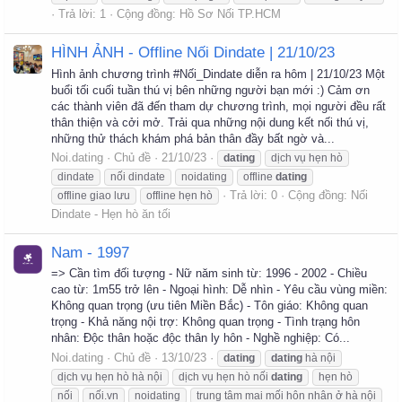
Trả lời: 1
Cộng đồng:
Hồ Sơ Nối TP.HCM
HÌNH ẢNH - Offline Nối Dindate | 21/10/23
Hình ảnh chương trình #Nối_Dindate diễn ra hôm | 21/10/23 Một
buổi tối cuối tuần thú vị bên những người bạn mới :) Cảm ơn
các thành viên đã đến tham dự chương trình, mọi người đều rất
thân thiện và cởi mở. Trải qua những nội dung kết nối thú vị,
những thử thách khám phá bản thân đầy bất ngờ và...
Noi.dating
Chủ đề
21/10/23
dating
dịch vụ hẹn hò
dindate
nối dindate
noidating
offline
dating
Trả lời: 0
Cộng đồng:
Nối
offline giao lưu
offline hẹn hò
Dindate - Hẹn hò ăn tối
Nam - 1997
=> Cần tìm đối tượng - Nữ năm sinh từ: 1996 - 2002 - Chiều
cao từ: 1m55 trở lên - Ngoại hình: Dễ nhìn - Yêu cầu vùng miền:
Không quan trọng (ưu tiên Miền Bắc) - Tôn giáo: Không quan
trọng - Khả năng nội trợ: Không quan trọng - Tình trạng hôn
nhân: Độc thân hoặc độc thân ly hôn - Nghề nghiệp: Có...
Noi.dating
Chủ đề
13/10/23
dating
dating
hà nội
dịch vụ hẹn hò hà nội
dịch vụ hẹn hò nối
dating
hẹn hò
nối
nối.vn
noidating
trung tâm mai mối hôn nhân ở hà nội