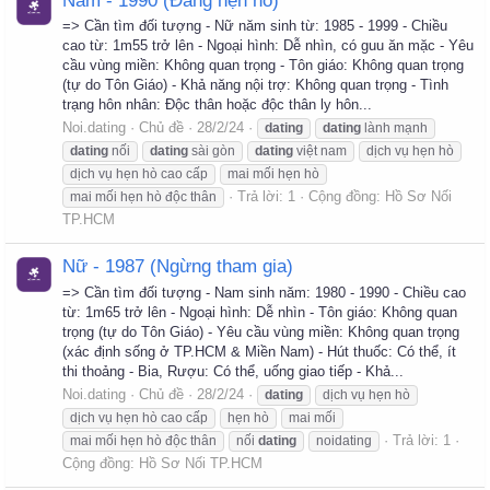
Nam - 1990 (Đang hẹn hò)
=> Cần tìm đối tượng - Nữ năm sinh từ: 1985 - 1999 - Chiều
cao từ: 1m55 trở lên - Ngoại hình: Dễ nhìn, có guu ăn mặc - Yêu
cầu vùng miền: Không quan trọng - Tôn giáo: Không quan trọng
(tự do Tôn Giáo) - Khả năng nội trợ: Không quan trọng - Tình
trạng hôn nhân: Độc thân hoặc độc thân ly hôn...
Noi.dating
Chủ đề
28/2/24
dating
dating
lành mạnh
dating
nối
dating
sài gòn
dating
việt nam
dịch vụ hẹn hò
dịch vụ hẹn hò cao cấp
mai mối hẹn hò
Trả lời: 1
Cộng đồng:
Hồ Sơ Nối
mai mối hẹn hò độc thân
TP.HCM
Nữ - 1987 (Ngừng tham gia)
=> Cần tìm đối tượng - Nam sinh năm: 1980 - 1990 - Chiều cao
từ: 1m65 trở lên - Ngoại hình: Dễ nhìn - Tôn giáo: Không quan
trọng (tự do Tôn Giáo) - Yêu cầu vùng miền: Không quan trọng
(xác định sống ở TP.HCM & Miền Nam) - Hút thuốc: Có thể, ít
thi thoảng - Bia, Rượu: Có thể, uống giao tiếp - Khả...
Noi.dating
Chủ đề
28/2/24
dating
dịch vụ hẹn hò
dịch vụ hẹn hò cao cấp
hẹn hò
mai mối
Trả lời: 1
mai mối hẹn hò độc thân
nối
dating
noidating
Cộng đồng:
Hồ Sơ Nối TP.HCM