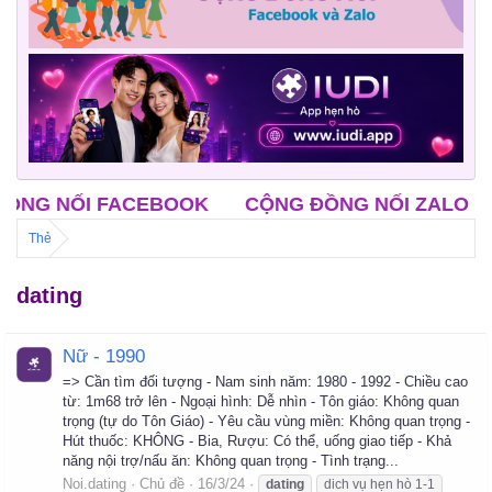
NỐI FACEBOOK
CỘNG ĐỒNG NỐI ZALO
CLB 
Thẻ
dating
Nữ - 1990
=> Cần tìm đối tượng - Nam sinh năm: 1980 - 1992 - Chiều cao
từ: 1m68 trở lên - Ngoại hình: Dễ nhìn - Tôn giáo: Không quan
trọng (tự do Tôn Giáo) - Yêu cầu vùng miền: Không quan trọng -
Hút thuốc: KHÔNG - Bia, Rượu: Có thể, uống giao tiếp - Khả
năng nội trợ/nấu ăn: Không quan trọng - Tình trạng...
Noi.dating
Chủ đề
16/3/24
dating
dich vụ hẹn hò 1-1