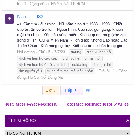
lời: 1
Cộng đồng:
Hồ Sơ Nối TP.HCM
Nam - 1983
=> Cần tìm đối tượng - Nữ năm sinh từ: 1988 - 1998 - Chiều
cao từ: 1m55 trở lên - Ngoại hình: Cao ráo, gọn gàng, khuôn
mặt ưa nhìn. - Yêu cầu vùng miền: Không quan trọng (xác định
sống ở TP.HCM & Miền Nam) - Tôn giáo: Không Đạo hoặc Đạo
Thiên Chúa - Khả năng nội trợ: Biết nấu ăn cơ bản trong gia...
Noi.dating
Chủ đề
7/7/23
dating
dịch vụ hẹn hò
dịch vụ hẹn hò cao cấp
dịch vụ hẹn hò mai mối
dịch vụ hẹn hò ở hồ chí minh
noidating
tìm bạn đời
Trả lời: 1
Cộng
tìm người yêu
trung tâm mai mối hôn nhân
đồng:
Hồ Sơ Nối Đồng Nai
Cuối
1 of 7
Tiếp
NỐI FACEBOOK
CỘNG ĐỒNG NỐI ZALO
CLB 
TÌM HỒ SƠ