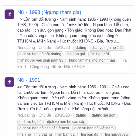
Nữ - 1993 (Ngừng tham gia)
=> Cần tìm đối tượng - Nam sinh năm: 1985 - 1993 (không quen
1988, 1990) - Chiều cao từ: 1m65 trở lên - Ngoại hình: Dễ nhìn,
cao ráo, lịch sự, gọn gàng - Tôn giáo: Không Đạo hoặc Đạo Phật
- Yêu cầu vùng miền: Không quan trọng (xác định sống ở
TP.HCM & Miền Nam) - Hút thuốc: KHÔNG - Bia, Rượu...
Noi.dating
Chủ đề
25/10/23
dating
dich vụ hẹn hò 1-1
dịch vụ hẹn hò nối
dating
tìm bạn gái
tìm bạn đời
Trả
tìm người yêu sinh năm 93
trung tâm mai mối hôn nhân
lời: 1
Cộng đồng:
Hồ Sơ Nối TP.HCM
Nữ - 1991
=> Cần tìm đối tượng - Nam sinh năm: 1986 - 1991 - Chiều cao
từ: 1m60 trở lên - Ngoại hình: Dễ nhìn, cao ráo - Tôn giáo:
Không quan trọng - Yêu cầu vùng miền: Không quan trọng (sống
và làm việc tại TP.HCM & Miền Nam) - Hút thuốc: KHÔNG - Bia,
Rượu: Có thể, uống giao tiếp - Khả năng nội trợ/nấu...
Noi.dating
Chủ đề
23/10/23
dating
dating
sài gòn
dịch vụ hẹ hò
dịch vụ hẹn hò cao cấp
dịch vụ hẹn hò cao cấp ở hcm
dịch vụ hẹn hò việt nam
hẹn hò
noidating
tìm bạn gái
tìm bạn đời
tìm người yêu