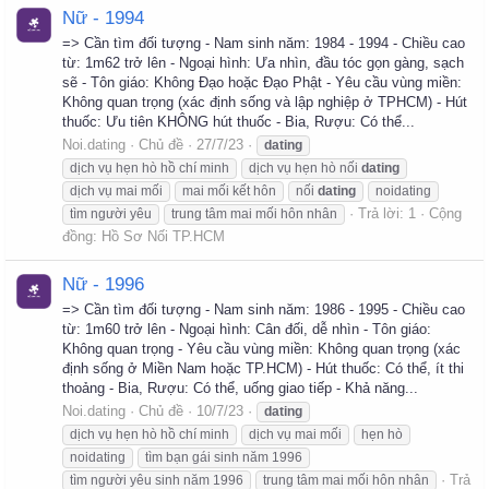
Nữ - 1994
=> Cần tìm đối tượng - Nam sinh năm: 1984 - 1994 - Chiều cao
từ: 1m62 trở lên - Ngoại hình: Ưa nhìn, đầu tóc gọn gàng, sạch
sẽ - Tôn giáo: Không Đạo hoặc Đạo Phật - Yêu cầu vùng miền:
Không quan trọng (xác định sống và lập nghiệp ở TPHCM) - Hút
thuốc: Ưu tiên KHÔNG hút thuốc - Bia, Rượu: Có thể...
Noi.dating
Chủ đề
27/7/23
dating
dịch vụ hẹn hò hồ chí minh
dịch vụ hẹn hò nối
dating
dịch vụ mai mối
mai mối kết hôn
nối
dating
noidating
Trả lời: 1
Cộng
tìm người yêu
trung tâm mai mối hôn nhân
đồng:
Hồ Sơ Nối TP.HCM
Nữ - 1996
=> Cần tìm đối tượng - Nam sinh năm: 1986 - 1995 - Chiều cao
từ: 1m60 trở lên - Ngoại hình: Cân đối, dễ nhìn - Tôn giáo:
Không quan trọng - Yêu cầu vùng miền: Không quan trọng (xác
định sống ở Miền Nam hoặc TP.HCM) - Hút thuốc: Có thể, ít thi
thoảng - Bia, Rượu: Có thể, uống giao tiếp - Khả năng...
Noi.dating
Chủ đề
10/7/23
dating
dịch vụ hẹn hò hồ chí minh
dịch vụ mai mối
hẹn hò
noidating
tìm bạn gái sinh năm 1996
Trả
tìm người yêu sinh năm 1996
trung tâm mai mối hôn nhân