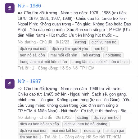
Nữ - 1986
=> Cần tìm đối tượng - Nam sinh năm: 1978 - 1988 (ưu tiên:
1978, 1979, 1981, 1987, 1988) - Chiều cao từ: 1m65 trở lên -
Ngoại hình: Không quan trọng - Tôn giáo: Không Đạo hoặc Đạo
Phật - Yêu cầu vùng miền: Xác định sinh sống ở TP.HCM (Ưu
tiên Miền Nam) - Hút thuốc: Ưu tiên không hút thuốc -...
Noi.dating
Chủ đề
9/12/23
dating
dịch vụ hẹn hò
dịch vụ mai mối
dịch vụ tìm người yêu
hẹn hò
hẹn hò sài gòn
mai mối kết hôn
nối
dating
noidating
trung tâm mai mối hôn nhân
trung tâm mai mối két hôn ở hcm
Trả lời: 1
Cộng đồng:
Hồ Sơ Nối TP.HCM
Nữ - 1987
=> Cần tìm đối tượng - Nam sinh năm: 1989 trở về trước -
Chiều cao từ: 1m65 trở lên - Ngoại hình: Sạch sẽ, gọn gàng,
chỉnh chu - Tôn giáo: Không quan trọng (tự do Tôn Giáo) - Yêu
cầu vùng miền: Không quan trọng (xác định sinh sống ở
TP.HCM & Miền Nam) - Hút thuốc: Có thể, ít thi thoảng - Bia...
Noi.dating
Chủ đề
26/10/23
dating
dịch vụ hẹn hò
dịch vụ hẹn hò cao cấp
dịch vụ hẹn hò nối
dating
dịch vụ mai mối
mai mối kết hôn
noidating
tìm bạn gái
Trả lời: 1
Cộng đồng:
Hồ Sơ Nối TP.HCM
tìm bạn trai