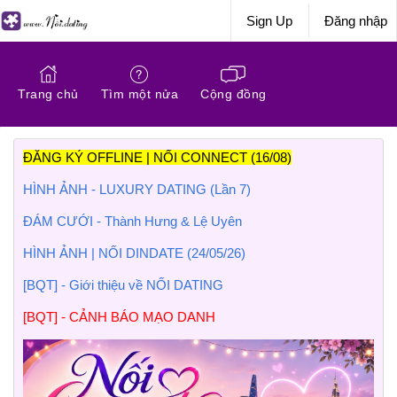
Sign Up
Đăng nhập
Trang chủ
Tìm một nửa
Cộng đồng
ĐĂNG KÝ OFFLINE | NỐI CONNECT (16/08)
HÌNH ẢNH - LUXURY DATING (Lần 7)
ĐÁM CƯỚI - Thành Hưng & Lệ Uyên
HÌNH ẢNH | NỐI DINDATE (24/05/26)
[BQT] - Giới thiệu về NỐI DATING
[BQT] - CẢNH BÁO MẠO DANH