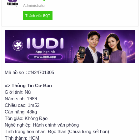
u
Administrator
Thành viên BQT
Mã hồ sơ : #N24701305
=> Thông Tin Cơ Bản
Giới tính: Nữ
Năm sinh: 1989
Chiều cao: 1m52
Cân nặng: 48kg
Tôn giáo: Không Đạo
Nghề nghiệp: Hành chính văn phòng
Tình trạng hôn nhân: Độc thân (Chưa từng kết hôn)
Tỉnh thành: HCM