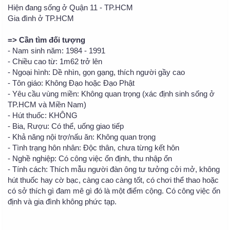
Hiện đang sống ở Quận 11 - TP.HCM
Gia đình ở TP.HCM
=> Cần tìm đối tượng
- Nam sinh năm: 1984 - 1991
- Chiều cao từ: 1m62 trở lên
- Ngoại hình: Dề nhìn, gọn gạng, thích người gầy cao
- Tôn giáo: Không Đạo hoặc Đạo Phật
- Yêu cầu vùng miền: Không quan trọng (xác định sinh sống ở
TP.HCM và Miền Nam)
- Hút thuốc: KHÔNG
- Bia, Rượu: Có thể, uống giao tiếp
- Khả năng nội trợ/nấu ăn: Không quan trọng
- Tình trạng hôn nhân: Độc thân, chưa từng kết hôn
- Nghề nghiệp: Có công việc ổn định, thu nhập ổn
- Tính cách: Thích mẫu người đàn ông tư tưởng cởi mở, không
hút thuốc hay cờ bạc, càng cao càng tốt, có chơi thể thao hoặc
có sở thích gì đam mê gì đó là một điểm cộng. Có công việc ổn
định và gia đình không phức tạp.