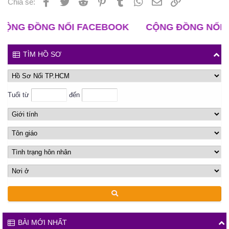
Facebook
Twitter
Reddit
Pinterest
Tumblr
WhatsApp
Email
Liên kết
Chia sẻ:
 ĐỒNG NỐI FACEBOOK
CỘNG ĐỒNG NỐI ZALO
TÌM HỒ SƠ
Tuổi từ
đến
BÀI MỚI NHẤT