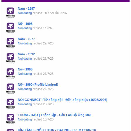
Nam - 1987
Noi.dating
replied
Thứ hai lúc 20:47
Nữ - 1998
Noi.dating
replied
1/8/26
Nam - 1977
Noi.dating
replied
29/7/26
Nam - 1992
Noi.dating
replied
28/7/26
Nữ - 1995
Noi.dating
replied
21/7/26
Nữ - 1990 (Profile Limited)
Noi.dating
replied
21/7/26
NỐI CONNECT | Từ đồng đội - Đến đồng điệu (16/08/2026)
Noi.dating
replied
20/7/26
THÔNG BÁO | Thành lập - Câu Lạc Bộ Ông Mai
Noi.dating
replied
18/7/26
HÌNH ẢNH - NỐI LUXURY DATING (Lần 7) | 11/07/26