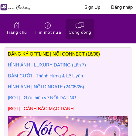
Sign Up
Đăng nhập
Trang chủ
Tìm một nửa
Cộng đồng
ĐĂNG KÝ OFFLINE | NỐI CONNECT (16/08)
HÌNH ẢNH - LUXURY DATING (Lần 7)
ĐÁM CƯỚI - Thành Hưng & Lệ Uyên
HÌNH ẢNH | NỐI DINDATE (24/05/26)
[BQT] - Giới thiệu về NỐI DATING
[BQT] - CẢNH BÁO MẠO DANH