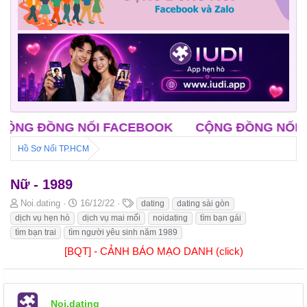
 ĐỒNG NỐI FACEBOOK
CỘNG ĐỒNG NỐI ZALO
Hồ Sơ Nối TP.HCM
Nữ - 1989
B
N
T
Noi.dating
16/12/22
dating
dating sài gòn
ắ
g
h
dịch vụ hẹn hò
dịch vụ mai mối
noidating
tìm bạn gái
t
à
ẻ
tìm bạn trai
tìm người yêu sinh năm 1989
đ
y
[BQT] - CẢNH BÁO MẠO DANH (click)
ầ
b
u
ắ
t
đ
ầ
Noi.dating