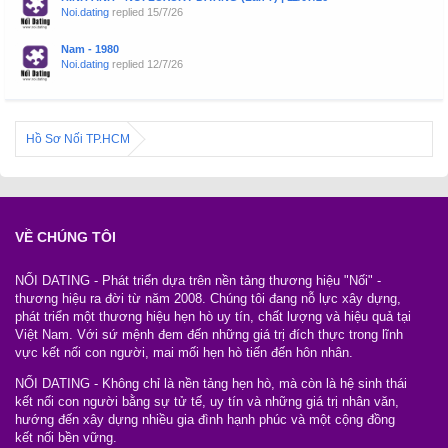
Noi.dating
replied
15/7/26
Nam - 1980
Noi.dating
replied
12/7/26
Hồ Sơ Nối TP.HCM
VỀ CHÚNG TÔI
NỐI DATING - Phát triển dựa trên nền tảng thương hiệu "Nối" -
thương hiệu ra đời từ năm 2008. Chúng tôi đang nỗ lực xây dựng,
phát triển một thương hiệu hẹn hò uy tín, chất lượng và hiệu quả tại
Việt Nam. Với sứ mệnh đem đến những giá trị đích thực trong lĩnh
vực kết nối con người, mai mối hẹn hò tiến đến hôn nhân.
NỐI DATING - Không chỉ là nền tảng hẹn hò, mà còn là hệ sinh thái
kết nối con người bằng sự tử tế, uy tín và những giá trị nhân văn,
hướng đến xây dựng nhiều gia đình hạnh phúc và một cộng đồng
kết nối bền vững.