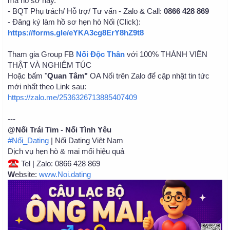
mã hồ sơ này.
- BQT Phụ trách/ Hỗ trợ/ Tư vấn - Zalo & Call:
0866 428 869
- Đăng ký làm hồ sơ hẹn hò Nối (Click):
https://forms.gle/eYKA3cg8ErY8hZ9t8
Tham gia Group FB
Nối Độc Thân
với 100% THÀNH VIÊN
THẬT VÀ NGHIÊM TÚC
Hoặc bấm "
Quan Tâm"
OA Nối trên Zalo để cập nhật tin tức
mới nhất theo Link sau:
https://zalo.me/2536326713885407409
---
@Nối Trái Tim - Nối Tình Yêu
#Nối_Dating
| Nối Dating Việt Nam
Dịch vụ hẹn hò & mai mối hiệu quả
Tel | Zalo: 0866 428 869
W
ebsite:
www.Noi.dating