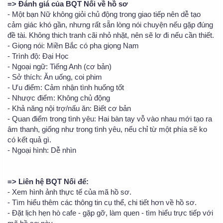
=> Đánh giá của BQT Nối về hồ sơ
- Một bạn Nữ không giỏi chủ động trong giao tiếp nên dễ tạo
cảm giác khó gần, nhưng rất sẵn lòng nói chuyện nếu gặp đúng
đề tài. Không thich tranh cãi nhỏ nhặt, nên sẽ lơ đi nếu cần thiết.
- Giọng nói: Miền Bắc có pha giọng Nam
- Trình độ: Đại Học
- Ngoại ngữ: Tiếng Anh (cơ bản)
- Sở thích: Ăn uống, coi phim
- Ưu điểm: Cảm nhận tình huống tốt
- Nhược điểm: Không chủ động
- Khả năng nội trợ/nấu ăn: Biết cơ bản
- Quan điểm trong tình yêu: Hai bàn tay vỗ vào nhau mới tạo ra
âm thanh, giống như trong tình yêu, nếu chỉ từ một phía sẽ ko
có kết quả gì.
- Ngoại hình: Dễ nhìn
=> Liên hệ BQT Nối để:
- Xem hình ảnh thực tế của mã hồ sơ.
- Tìm hiểu thêm các thông tin cụ thể, chi tiết hơn về hồ sơ.
- Đặt lịch hẹn hò cafe - gặp gỡ, làm quen - tìm hiểu trực tiếp với