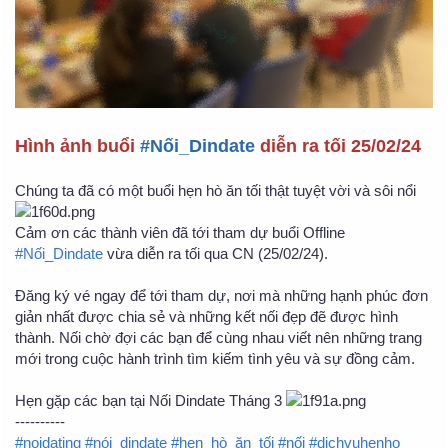
Hình ảnh buổi
#Nối_Dindate
diễn ra tối 25/02/24
Chúng ta đã có một buổi hẹn hò ăn tối thật tuyệt vời và sôi nổi
Cảm ơn các thành viên đã tới tham dự buổi Offline
#Nối_Dindate
vừa diễn ra tối qua CN (25/02/24).
Đăng ký vé ngay để tới tham dự, nơi mà những hạnh phúc đơn
giản nhất được chia sẻ và những kết nối đẹp đẽ được hình
thành. Nối chờ đợi các bạn để cùng nhau viết nên những trang
mới trong cuộc hành trình tìm kiếm tình yêu và sự đồng cảm.
Hẹn gặp các bạn tại Nối Dindate Tháng 3
----------
#noidating
#nói_dindate
#hẹn_hò_ăn_tối
#nối
#dichvuhenho