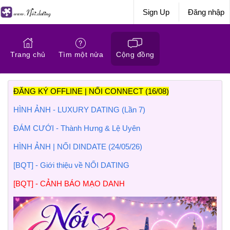
Sign Up
Đăng nhập
Trang chủ
Tìm một nửa
Cộng đồng
ĐĂNG KÝ OFFLINE | NỐI CONNECT (16/08)
HÌNH ẢNH - LUXURY DATING (Lần 7)
ĐÁM CƯỚI - Thành Hưng & Lệ Uyên
HÌNH ẢNH | NỐI DINDATE (24/05/26)
[BQT] - Giới thiệu về NỐI DATING
[BQT] - CẢNH BÁO MẠO DANH