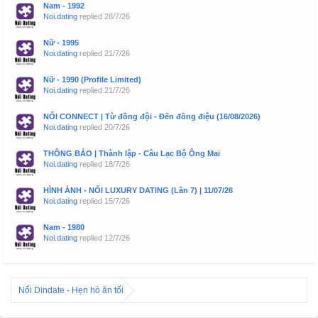
Nam - 1992
Noi.dating
replied
28/7/26
Nữ - 1995
Noi.dating
replied
21/7/26
Nữ - 1990 (Profile Limited)
Noi.dating
replied
21/7/26
NỐI CONNECT | Từ đồng đội - Đến đồng điệu (16/08/2026)
Noi.dating
replied
20/7/26
THÔNG BÁO | Thành lập - Câu Lạc Bộ Ông Mai
Noi.dating
replied
18/7/26
HÌNH ẢNH - NỐI LUXURY DATING (Lần 7) | 11/07/26
Noi.dating
replied
15/7/26
Nam - 1980
Noi.dating
replied
12/7/26
Nối Dindate - Hẹn hò ăn tối