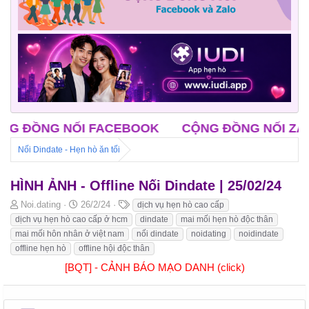
 NỐI FACEBOOK
CỘNG ĐỒNG NỐI ZALO
CLB
Nối Dindate - Hẹn hò ăn tối
HÌNH ẢNH - Offline Nối Dindate | 25/02/24
B
N
T
Noi.dating
26/2/24
dịch vụ hẹn hò cao cấp
ắ
g
h
dịch vụ hẹn hò cao cấp ở hcm
dindate
mai mối hẹn hò độc thân
t
à
ẻ
mai mối hôn nhân ở việt nam
nối dindate
noidating
noidindate
đ
y
offline hẹn hò
offline hội độc thân
ầ
b
u
ắ
[BQT] - CẢNH BÁO MẠO DANH (click)
t
đ
ầ