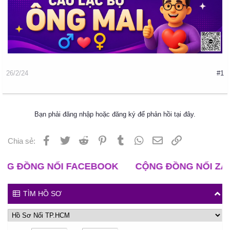
26/2/24
#1
Bạn phải đăng nhập hoặc đăng ký để phản hồi tại đây.
Facebook
Twitter
Reddit
Pinterest
Tumblr
WhatsApp
Email
Liên kết
Chia sẻ:
 NỐI FACEBOOK
CỘNG ĐỒNG NỐI ZALO
CLB
TÌM HỒ SƠ