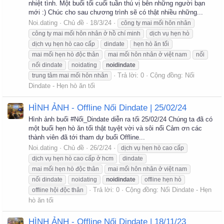
nhiệt tình. Một buổi tối cuối tuần thú vị bên những người bạn
mới :) Chúc cho sau chương trình sẽ có thật nhiều những...
Noi.dating
Chủ đề
18/3/24
công ty mai mối hôn nhân
công ty mai mối hôn nhân ở hồ chí minh
dịch vụ hẹn hò
dịch vụ hẹn hò cao cấp
dindate
hẹn hò ăn tối
mai mối hẹn hò độc thân
mai mối hôn nhân ở việt nam
nối
nối dindate
noidating
noidindate
Trả lời: 0
Cộng đồng:
Nối
trung tâm mai mối hôn nhân
Dindate - Hẹn hò ăn tối
HÌNH ẢNH - Offline Nối Dindate | 25/02/24
Hình ảnh buổi #Nối_Dindate diễn ra tối 25/02/24 Chúng ta đã có
một buổi hẹn hò ăn tối thật tuyệt vời và sôi nổi Cảm ơn các
thành viên đã tới tham dự buổi Offline...
Noi.dating
Chủ đề
26/2/24
dịch vụ hẹn hò cao cấp
dịch vụ hẹn hò cao cấp ở hcm
dindate
mai mối hẹn hò độc thân
mai mối hôn nhân ở việt nam
nối dindate
noidating
noidindate
offline hẹn hò
Trả lời: 0
Cộng đồng:
Nối Dindate - Hẹn
offline hội độc thân
hò ăn tối
HÌNH ẢNH - Offline Nối Dindate | 18/11/23