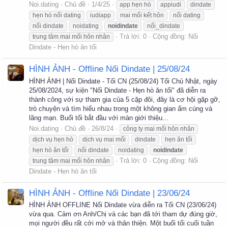
Noi.dating
Chủ đề
1/4/25
app hẹn hò
appiudi
dindate
hẹn hò nối dating
iudiapp
mai mối kết hôn
nối dating
nối dindate
noidating
noidindate
nối_dindate
Trả lời: 0
Cộng đồng:
Nối
trung tâm mai mối hôn nhân
Dindate - Hẹn hò ăn tối
HÌNH ẢNH - Offline Nối Dindate | 25/08/24
HÌNH ẢNH | Nối Dindate - Tối CN (25/08/24) Tối Chủ Nhật, ngày
25/08/2024, sự kiện "Nối Dindate - Hẹn hò ăn tối" đã diễn ra
thành công với sự tham gia của 5 cặp đôi, đây là cơ hội gặp gỡ,
trò chuyện và tìm hiểu nhau trong một không gian ấm cúng và
lãng mạn. Buổi tối bắt đầu với màn giới thiệu...
Noi.dating
Chủ đề
26/8/24
công ty mai mối hôn nhân
dịch vụ hẹn hò
dịch vụ mai mối
dindate
hẹn ăn tối
hẹn hò ăn tối
nối dindate
noidating
noidindate
Trả lời: 0
Cộng đồng:
Nối
trung tâm mai mối hôn nhân
Dindate - Hẹn hò ăn tối
HÌNH ẢNH - Offline Nối Dindate | 23/06/24
HÌNH ẢNH OFFLINE Nối Dindate vừa diễn ra Tối CN (23/06/24)
vừa qua. Cảm ơn Anh/Chị và các bạn đã tới tham dự đúng giờ,
mọi người đều rất cởi mở và thân thiện. Một buổi tối cuối tuần