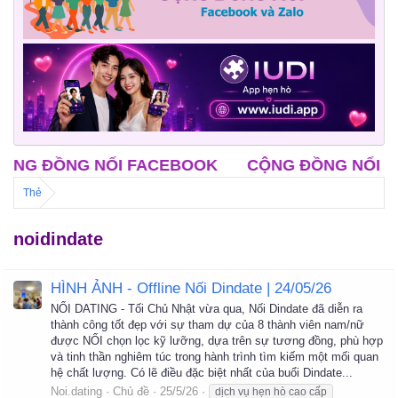
 ĐỒNG NỐI FACEBOOK
CỘNG ĐỒNG NỐI ZALO
Thẻ
noidindate
HÌNH ẢNH - Offline Nối Dindate | 24/05/26
NỐI DATING - Tối Chủ Nhật vừa qua, Nối Dindate đã diễn ra
thành công tốt đẹp với sự tham dự của 8 thành viên nam/nữ
được NỐI chọn lọc kỹ lưỡng, dựa trên sự tương đồng, phù hợp
và tinh thần nghiêm túc trong hành trình tìm kiếm một mối quan
hệ chất lượng. Có lẽ điều đặc biệt nhất của buổi Dindate...
Noi.dating
Chủ đề
25/5/26
dịch vụ hẹn hò cao cấp