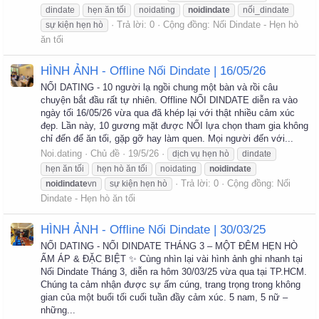
dindate
hẹn ăn tối
noidating
noidindate
nối_dindate
Trả lời: 0
Cộng đồng:
Nối Dindate - Hẹn hò
sự kiện hẹn hò
ăn tối
HÌNH ẢNH - Offline Nối Dindate | 16/05/26
NỐI DATING - 10 người lạ ngồi chung một bàn và rồi câu
chuyện bắt đầu rất tự nhiên. Offline NỐI DINDATE diễn ra vào
ngày tối 16/05/26 vừa qua đã khép lại với thật nhiều cảm xúc
đẹp. Lần này, 10 gương mặt được NỐI lựa chọn tham gia không
chỉ đến để ăn tối, gặp gỡ hay làm quen. Mọi người đến với...
Noi.dating
Chủ đề
19/5/26
dịch vụ hẹn hò
dindate
hẹn ăn tối
hẹn hò ăn tối
noidating
noidindate
Trả lời: 0
Cộng đồng:
Nối
noidindate
vn
sự kiện hẹn hò
Dindate - Hẹn hò ăn tối
HÌNH ẢNH - Offline Nối Dindate | 30/03/25
NỐI DATING - NỐI DINDATE THÁNG 3 – MỘT ĐÊM HẸN HÒ
ẤM ÁP & ĐẶC BIỆT ✨ Cùng nhìn lại vài hình ảnh ghi nhanh tại
Nối Dindate Tháng 3, diễn ra hôm 30/03/25 vừa qua tại TP.HCM.
Chúng ta cảm nhận được sự ấm cúng, trang trọng trong không
gian của một buổi tối cuối tuần đầy cảm xúc. 5 nam, 5 nữ –
những...