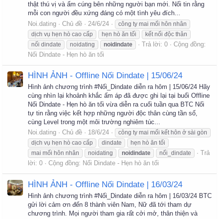
thật thú vị và ấm cúng bên những người bạn mới. Nối tin rằng
mỗi con người đều xứng đáng có một tình yêu đích...
Noi.dating
Chủ đề
24/6/24
công ty mai mối hôn nhân
dịch vụ hẹn hò cao cấp
hẹn hò ăn tối
kết nối độc thân
Trả lời: 0
Cộng đồng:
nối dindate
noidating
noidindate
Nối Dindate - Hẹn hò ăn tối
HÌNH ẢNH - Offline Nối Dindate | 15/06/24
Hình ảnh chương trình #Nối_Dindate diễn ra hôm | 15/06/24 Hãy
cùng nhìn lại khoảnh khắc ấm áp đã được ghi lại tại buổi Offline
Nối Dindate - Hẹn hò ăn tối vừa diễn ra cuối tuần qua BTC Nối
tự tin rằng việc kết hợp những người độc thân cùng tần số,
cùng Level trong một môi trường nghiêm túc...
Noi.dating
Chủ đề
18/6/24
công ty mai mối kết hôn ở sài gòn
dịch vụ hẹn hò cao cấp
dindate
hẹn hò ăn tối
Trả
mai mối hôn nhân
noidating
noidindate
nối_dindate
lời: 0
Cộng đồng:
Nối Dindate - Hẹn hò ăn tối
HÌNH ẢNH - Offline Nối Dindate | 16/03/24
Hình ảnh chương trình #Nối_Dindate diễn ra hôm | 16/03/24 BTC
gửi lời cảm ơn đến 8 thành viên Nam, Nữ đã tới tham dự
chương trình. Mọi người tham gia rất cởi mở, thân thiện và