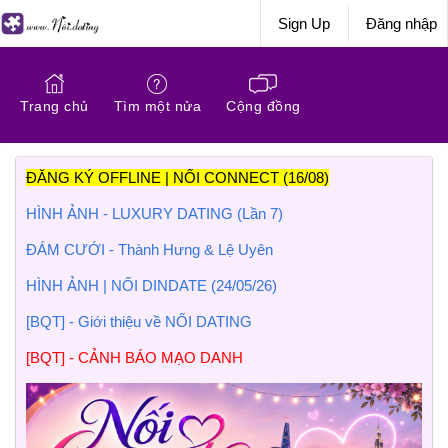
Sign Up
Đăng nhập
Trang chủ
Tìm một nửa
Cộng đồng
ĐĂNG KÝ OFFLINE | NỐI CONNECT (16/08)
HÌNH ẢNH - LUXURY DATING (Lần 7)
ĐÁM CƯỚI - Thành Hưng & Lệ Uyên
HÌNH ẢNH | NỐI DINDATE (24/05/26)
[BQT] - Giới thiệu về NỐI DATING
[BQT] - CẢNH BÁO MẠO DANH