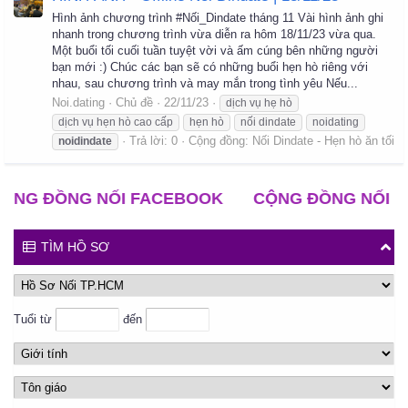
Hình ảnh chương trình #Nối_Dindate tháng 11 Vài hình ảnh ghi
nhanh trong chương trình vừa diễn ra hôm 18/11/23 vừa qua.
Một buổi tối cuối tuần tuyệt vời và ấm cúng bên những người
bạn mới :) Chúc các bạn sẽ có những buổi hẹn hò riêng với
nhau, sau chương trình và may mắn trong tình yêu Nếu...
Noi.dating
Chủ đề
22/11/23
dịch vụ hẹ hò
dịch vụ hẹn hò cao cấp
hẹn hò
nối dindate
noidating
Trả lời: 0
Cộng đồng:
Nối Dindate - Hẹn hò ăn tối
noidindate
 ĐỒNG NỐI FACEBOOK
CỘNG ĐỒNG NỐI ZALO
TÌM HỒ SƠ
Tuổi từ
đến