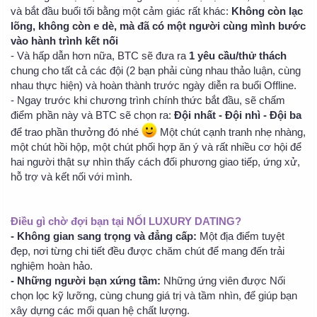
và bắt đầu buổi tối bằng một cảm giác rất khác:
Không còn lạc
lõng, không còn e dè, mà đã có một người cùng mình bước
vào hành trình kết nối
- Và hấp dẫn hơn nữa, BTC sẽ đưa ra
1 yêu cầu/thử thách
chung cho tất cả các đội (2 bạn phải cùng nhau thảo luận, cùng
nhau thực hiện) và hoàn thành trước ngày diễn ra buổi Offline.
- Ngay trước khi chương trình chính thức bắt đầu, sẽ chấm
điểm phần này và BTC sẽ chọn ra:
Đội nhất - Đội nhì - Đội ba
để trao phần thưởng đó nhé
Một chút cạnh tranh nhẹ nhàng,
một chút hồi hộp, một chút phối hợp ăn ý và rất nhiều cơ hội để
hai người thật sự nhìn thấy cách đối phương giao tiếp, ứng xử,
hỗ trợ và kết nối với mình.
Điều gì chờ đợi bạn tại NỐI LUXURY DATING?
- Không gian sang trọng và đẳng cấp:
Một địa điểm tuyệt
đẹp, nơi từng chi tiết đều được chăm chút để mang đến trải
nghiệm hoàn hảo.
- Những người bạn xứng tầm:
Những ứng viên được Nối
chọn lọc kỹ lưỡng, cùng chung giá trị và tầm nhìn, để giúp bạn
xây dựng các mối quan hệ chất lượng.