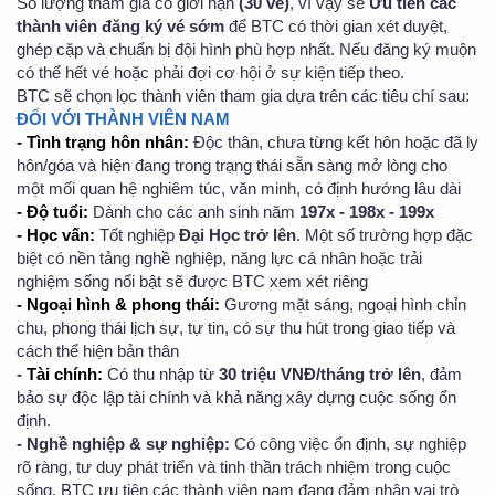
Số lượng tham gia có giới hạn
(30 vé)
, vì vậy sẽ
Ưu tiên các
thành viên đăng ký vé sớm
để BTC có thời gian xét duyệt,
ghép cặp và chuẩn bị đội hình phù hợp nhất. Nếu đăng ký muộn
có thể hết vé hoặc phải đợi cơ hội ở sự kiện tiếp theo.
BTC sẽ chọn lọc thành viên tham gia dựa trên các tiêu chí sau:
ĐỐI VỚI THÀNH VIÊN NAM
- Tình trạng hôn nhân:
Độc thân, chưa từng kết hôn hoặc đã ly
hôn/góa và hiện đang trong trạng thái sẵn sàng mở lòng cho
một mối quan hệ nghiêm túc, văn minh, có định hướng lâu dài
- Độ tuổi:
Dành cho các anh sinh năm
197x - 198x - 199x
- Học vấn:
Tốt nghiệp
Đại Học trở lên
. Một số trường hợp đặc
biệt có nền tảng nghề nghiệp, năng lực cá nhân hoặc trải
nghiệm sống nổi bật sẽ được BTC xem xét riêng
- Ngoại hình & phong thái:
Gương mặt sáng, ngoại hình chỉn
chu, phong thái lịch sự, tự tin, có sự thu hút trong giao tiếp và
cách thể hiện bản thân
-
Tài chính:
Có thu nhập từ
30 triệu VNĐ/tháng trở lên
, đảm
bảo sự độc lập tài chính và khả năng xây dựng cuộc sống ổn
định.
- Nghề nghiệp & sự nghiệp:
Có công việc ổn định, sự nghiệp
rõ ràng, tư duy phát triển và tinh thần trách nhiệm trong cuộc
sống. BTC ưu tiên các thành viên nam đang đảm nhận vai trò