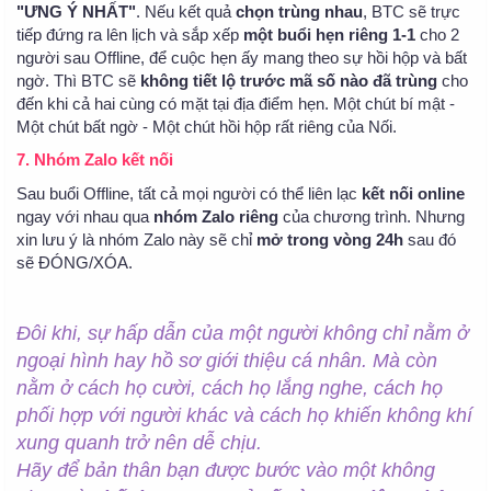
"ƯNG Ý NHẤT"
. Nếu kết quả
chọn trùng nhau
, BTC sẽ trực
tiếp đứng ra lên lịch và sắp xếp
một buổi hẹn riêng 1-1
cho 2
người sau Offline, để cuộc hẹn ấy mang theo sự hồi hộp và bất
ngờ. Thì BTC sẽ
không tiết lộ trước mã số nào đã trùng
cho
đến khi cả hai cùng có mặt tại địa điểm hẹn. Một chút bí mật -
Một chút bất ngờ - Một chút hồi hộp rất riêng của Nối.
7. Nhóm Zalo kết nối
Sau buổi Offline, tất cả mọi người có thể liên lạc
kết nối online
ngay với nhau qua
nhóm Zalo riêng
của chương trình. Nhưng
xin lưu ý là nhóm Zalo này sẽ chỉ
mở trong vòng 24h
sau đó
sẽ ĐÓNG/XÓA.
Đôi khi, sự hấp dẫn của một người không chỉ nằm ở
ngoại hình hay hồ sơ giới thiệu cá nhân. Mà còn
nằm ở cách họ cười, cách họ lắng nghe, cách họ
phối hợp với người khác và cách họ khiến không khí
xung quanh trở nên dễ chịu.
Hãy để bản thân bạn được bước vào một không