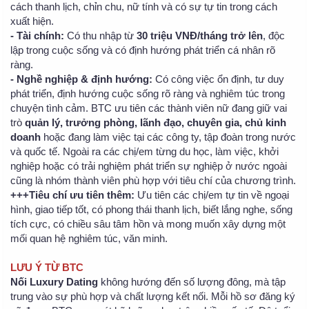
cách thanh lịch, chỉn chu, nữ tính và có sự tự tin trong cách
xuất hiện.
- Tài chính:
Có thu nhập từ
30 triệu VNĐ/tháng trở lên
, độc
lập trong cuộc sống và có định hướng phát triển cá nhân rõ
ràng.
- Nghề nghiệp & định hướng:
Có công việc ổn định, tư duy
phát triển, định hướng cuộc sống rõ ràng và nghiêm túc trong
chuyện tình cảm. BTC ưu tiên các thành viên nữ đang giữ vai
trò
quản lý, trưởng phòng, lãnh đạo, chuyên gia, chủ kinh
doanh
hoặc đang làm việc tại các công ty, tập đoàn trong nước
và quốc tế. Ngoài ra các chị/em từng du học, làm việc, khởi
nghiệp hoặc có trải nghiệm phát triển sự nghiệp ở nước ngoài
cũng là nhóm thành viên phù hợp với tiêu chí của chương trình.
+++Tiêu chí ưu tiên thêm:
Ưu tiên các chị/em tự tin về ngoại
hình, giao tiếp tốt, có phong thái thanh lịch, biết lắng nghe, sống
tích cực, có chiều sâu tâm hồn và mong muốn xây dựng một
mối quan hệ nghiêm túc, văn minh.
LƯU Ý TỪ BTC
Nối Luxury Dating
không hướng đến số lượng đông, mà tập
trung vào sự phù hợp và chất lượng kết nối. Mỗi hồ sơ đăng ký