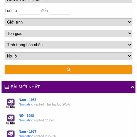
Tuổi từ
đến
BÀI MỚI NHẤT
Nam - 1987
Noi.dating
replied
Thứ hai lúc 20:47
Nữ - 1998
Noi.dating
replied
1/8/26
Nam - 1977
Noi.dating
replied
29/7/26