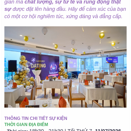
gian mà
chất lượng, sự tử tế và rung động thật
sự
được đặt lên hàng đầu. Hãy để cảm xúc của bạn
có một cơ hội nghiêm túc, xứng đáng và đẳng cấp.
THÔNG TIN CHI TIẾT SỰ KIỆN
THỜI GIAN ĐỊA ĐIỂM