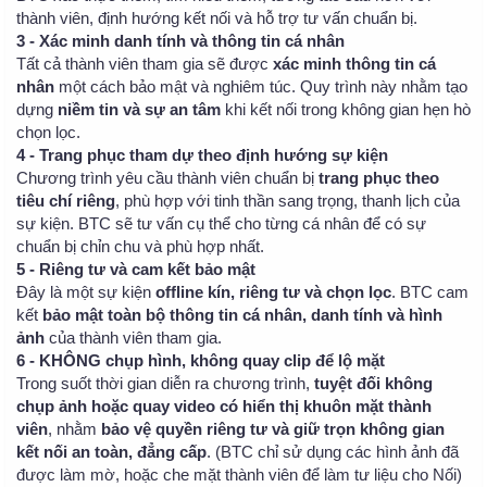
thành viên, định hướng kết nối và hỗ trợ tư vấn chuẩn bị.
3 - Xác minh danh tính và thông tin cá nhân
Tất cả thành viên tham gia sẽ được
xác minh thông tin cá
nhân
một cách bảo mật và nghiêm túc. Quy trình này nhằm tạo
dựng
niềm tin và sự an tâm
khi kết nối trong không gian hẹn hò
chọn lọc.
4 - Trang phục tham dự theo định hướng sự kiện
Chương trình yêu cầu thành viên chuẩn bị
trang phục theo
tiêu chí riêng
, phù hợp với tinh thần sang trọng, thanh lịch của
sự kiện. BTC sẽ tư vấn cụ thể cho từng cá nhân để có sự
chuẩn bị chỉn chu và phù hợp nhất.
5 - Riêng tư và cam kết bảo mật
Đây là một sự kiện
offline kín, riêng tư và chọn lọc
. BTC cam
kết
bảo mật toàn bộ thông tin cá nhân, danh tính và hình
ảnh
của thành viên tham gia.
6 - KHÔNG chụp hình, không quay clip để lộ mặt
Trong suốt thời gian diễn ra chương trình,
tuyệt đối không
chụp ảnh hoặc quay video có hiển thị khuôn mặt thành
viên
, nhằm
bảo vệ quyền riêng tư và giữ trọn không gian
kết nối an toàn, đẳng cấp
. (BTC chỉ sử dụng các hình ảnh đã
được làm mờ, hoặc che mặt thành viên để làm tư liệu cho Nối)