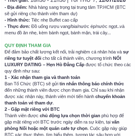
18h30 - 21h30 | Tối THỨ 7,
11/07/2026
-
Thời gian:
- Địa điểm:
Nhà hàng sang trọng tại trung tâm TP.HCM (BTC
sẽ gửi riêng cho thành viên tham dự)
- Hình thức:
Tiệc nhẹ Buffet cao cấp
- Thực đơn:
Đồ uống rượu vang/bia/nước ép/nước ngọt..và
menu đồ ăn nhẹ, kèm bánh ngọt, bánh mặn, trái cây...
QUY ĐỊNH THAM GIA
Để đảm bảo chất lượng kết nối, trải nghiệm cá nhân hóa và
sự
riêng tư tuyệt đối
cho tất cả thành viên, chương trình
NỐI
LUXURY DATING – Hẹn Hò Đẳng Cấp
được tổ chức theo các
quy định như sau:
1 - Xác nhận tham gia và thanh toán
Ban Tổ Chức (BTC) sẽ gửi
tin nhắn thông báo chính thức
đến những thành viên được chọn tham gia. Chỉ sau khi nhận
được xác nhận này, thành viên mới tiến hành
chuyển khoản
thanh toán vé tham dự
.
2 - Gặp mặt riêng với BTC
Thành viên được
chủ động lựa chọn thời gian
phù hợp để
gặp mặt riêng với BTC trước ngày diễn ra sự kiện, tại
văn
phòng Nối hoặc một quán cafe tự chọn
. Cuộc gặp này giúp
BTC xác thực thêm, tìm hiểu thêm, tương tác sâu hơn với