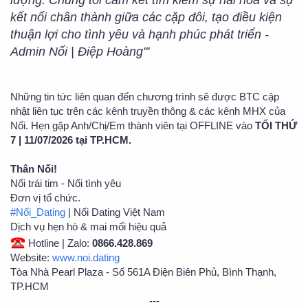
lượng. Chúng tôi cam kết tìm kiếm sự hài hòa và sự
kết nối chân thành giữa các cặp đôi, tạo điều kiện
thuận lợi cho tình yêu và hạnh phúc phát triển -
Admin Nối | Điệp Hoàng"'
Những tin tức liên quan đến chương trình sẽ được BTC cập
nhật liên tục trên các kênh truyền thông & các kênh MHX của
Nối. Hẹn gặp Anh/Chị/Em thành viên tại OFFLINE vào
TỐI THỨ
7 | 11/07/2026 tại TP.HCM.
Thân Nối!
Nối trái tim - Nối tình yêu
Đơn vị tổ chức.
#Nối_Dating
| Nối Dating Việt Nam
Dịch vụ hẹn hò & mai mối hiệu quả
Hotline | Zalo:
0866.428.869
Website:
www.noi.dating
Tòa Nhà Pearl Plaza - Số 561A Điện Biên Phủ, Bình Thạnh,
TP.HCM
---