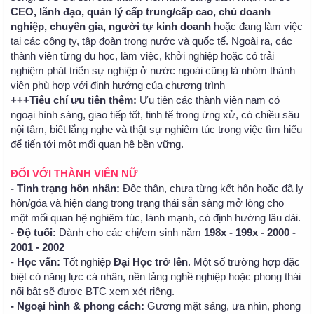
CEO, lãnh đạo, quản lý cấp trung/cấp cao, chủ doanh
nghiệp, chuyên gia, người tự kinh doanh
hoặc đang làm việc
tại các công ty, tập đoàn trong nước và quốc tế. Ngoài ra, các
thành viên từng du học, làm việc, khởi nghiệp hoặc có trải
nghiệm phát triển sự nghiệp ở nước ngoài cũng là nhóm thành
viên phù hợp với định hướng của chương trình
+++Tiêu chí ưu tiên thêm:
Ưu tiên các thành viên nam có
ngoại hình sáng, giao tiếp tốt, tinh tế trong ứng xử, có chiều sâu
nội tâm, biết lắng nghe và thật sự nghiêm túc trong việc tìm hiểu
để tiến tới một mối quan hệ bền vững.
ĐỐI VỚI THÀNH VIÊN NỮ
- Tình trạng hôn nhân:
Độc thân, chưa từng kết hôn hoặc đã ly
hôn/góa và hiện đang trong trạng thái sẵn sàng mở lòng cho
một mối quan hệ nghiêm túc, lành mạnh, có định hướng lâu dài.
- Độ tuổi:
Dành cho các chị/em sinh năm
198x - 199x - 2000 -
2001 - 2002
-
Học vấn:
Tốt nghiệp
Đại Học trở lên
. Một số trường hợp đặc
biệt có năng lực cá nhân, nền tảng nghề nghiệp hoặc phong thái
nổi bật sẽ được BTC xem xét riêng.
- Ngoại hình & phong cách:
Gương mặt sáng, ưa nhìn, phong