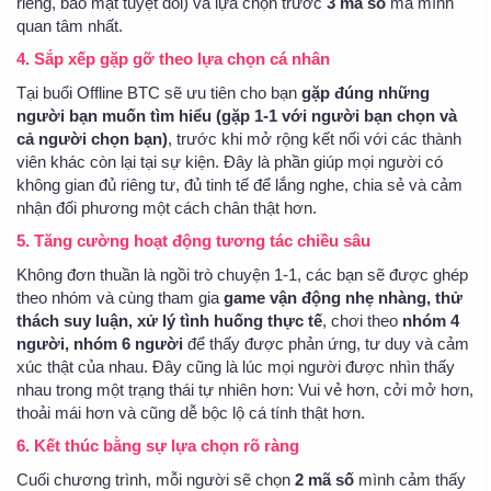
riêng, bảo mật tuyệt đối) và lựa chọn trước
3 mã số
mà mình
quan tâm nhất.
4.
Sắp xếp gặp gỡ theo lựa chọn cá nhân
Tại buổi Offline BTC sẽ ưu tiên cho bạn
gặp đúng những
người bạn muốn tìm hiểu (gặp 1-1 với người bạn chọn và
cả người chọn bạn)
, trước khi mở rộng kết nối với các thành
viên khác còn lại tại sự kiện. Đây là phần giúp mọi người có
không gian đủ riêng tư, đủ tinh tế để lắng nghe, chia sẻ và cảm
nhận đối phương một cách chân thật hơn.
5.
Tăng cường hoạt động tương tác chiều sâu
Không đơn thuần là ngồi trò chuyện 1-1, các bạn sẽ được ghép
theo nhóm và cùng tham gia
game vận động nhẹ nhàng, thử
thách suy luận, xử lý tình huống thực tế
, chơi theo
nhóm 4
người, nhóm 6 người
để thấy được phản ứng, tư duy và cảm
xúc thật của nhau. Đây cũng là lúc mọi người được nhìn thấy
nhau trong một trạng thái tự nhiên hơn: Vui vẻ hơn, cởi mở hơn,
thoải mái hơn và cũng dễ bộc lộ cá tính thật hơn.
6. Kết thúc bằng sự lựa chọn rõ ràng
Cuối chương trình, mỗi người sẽ chọn
2 mã số
mình cảm thấy