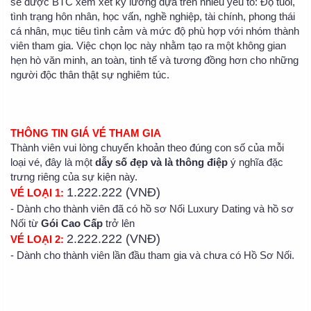
sẽ được BTC xem xét kỹ lưỡng dựa trên nhiều yếu tố: Độ tuổi,
tình trạng hôn nhân, học vấn, nghề nghiệp, tài chính, phong thái
cá nhân, mục tiêu tình cảm và mức độ phù hợp với nhóm thành
viên tham gia. Việc chọn lọc này nhằm tạo ra một không gian
hẹn hò văn minh, an toàn, tinh tế và tương đồng hơn cho những
người độc thân thật sự nghiêm túc.
THÔNG TIN GIÁ VÉ THAM GIA
Thành viên vui lòng chuyển khoản theo đúng con số của mỗi
loại vé, đây là một
dẫy số đẹp và là thông điệp
ý nghĩa đặc
trưng riêng của sự kiện này.
1.222.222 (VNĐ)
VÉ LOẠI 1:
- Dành cho thành viên đã có hồ sơ Nối Luxury Dating và hồ sơ
Nối từ
Gói Cao Cấp
trở lên
2.222.222 (VNĐ)
VÉ LOẠI 2:
- Dành cho thành viên lần đầu tham gia và chưa có Hồ Sơ Nối.