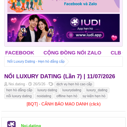
NỐI ZALO
CLB ĐỘC THÂN TRUNG NIÊN
CLB
Nối Luxury Dating - Hẹn hò đẳng cấp
NỐI LUXURY DATING (Lần 7) | 11/07/2026
B
N
T
Noi.dating
26/5/26
dịch vụ hẹn hò cao cấp
ắ
g
h
hẹn hò đẳng cấp
luxury dating
luxurydating
luxury_dating
t
à
ẻ
nối luxury dating
noidating
offline hẹn hò
sự kiện hẹn hò
đ
y
[BQT] - CẢNH BÁO MẠO DANH (click)
ầ
b
u
ắ
t
đ
ầ
Noi.dating