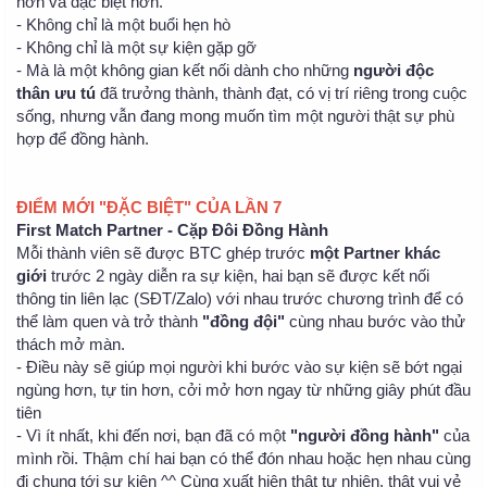
hơn và đặc biệt hơn.
- Không chỉ là một buổi hẹn hò
- Không chỉ là một sự kiện gặp gỡ
- Mà là một không gian kết nối dành cho những
người độc
thân ưu tú
đã trưởng thành, thành đạt, có vị trí riêng trong cuộc
sống, nhưng vẫn đang mong muốn tìm một người thật sự phù
hợp để đồng hành.
ĐIỂM MỚI "ĐẶC BIỆT" CỦA LẦN 7
First Match Partner - Cặp Đôi Đồng Hành
Mỗi thành viên sẽ được BTC ghép trước
một Partner khác
giới
trước 2 ngày diễn ra sự kiện, hai bạn sẽ được kết nối
thông tin liên lạc (SĐT/Zalo) với nhau trước chương trình để có
thể làm quen và trở thành
"đồng đội"
cùng nhau bước vào thử
thách mở màn.
- Điều này sẽ giúp mọi người khi bước vào sự kiện sẽ bớt ngại
ngùng hơn, tự tin hơn, cởi mở hơn ngay từ những giây phút đầu
tiên
- Vì ít nhất, khi đến nơi, bạn đã có một
"người đồng hành"
của
mình rồi. Thậm chí hai bạn có thể đón nhau hoặc hẹn nhau cùng
đi chung tới sự kiện ^^ Cùng xuất hiện thật tự nhiên, thật vui vẻ