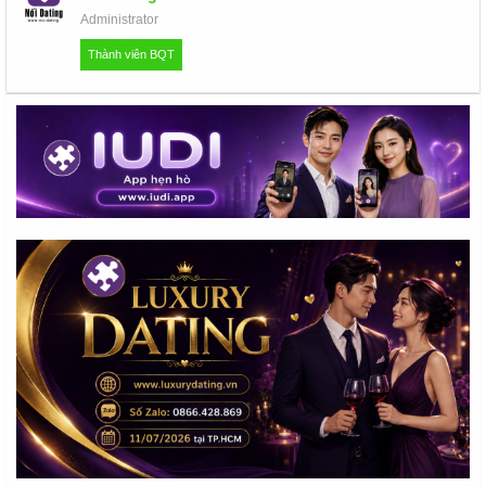
u
Administrator
Thành viên BQT