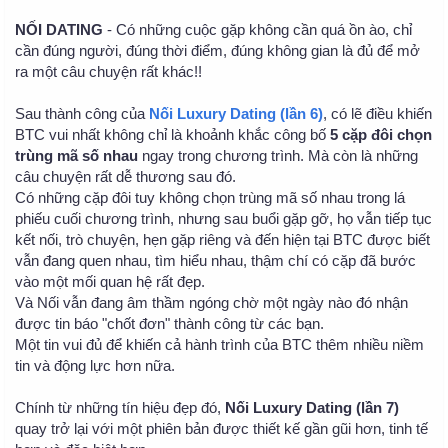
NỐI DATING
- Có những cuộc gặp không cần quá ồn ào, chỉ
cần đúng người, đúng thời điểm, đúng không gian là đủ để mở
ra một câu chuyện rất khác!!
Sau thành công của
Nối Luxury Dating (lần 6)
, có lẽ điều khiến
BTC vui nhất không chỉ là khoảnh khắc công bố
5 cặp đôi chọn
trùng mã số nhau
ngay trong chương trình. Mà còn là những
câu chuyện rất dễ thương sau đó.
Có những cặp đôi tuy không chọn trùng mã số nhau trong lá
phiếu cuối chương trình, nhưng sau buổi gặp gỡ, họ vẫn tiếp tục
kết nối, trò chuyện, hẹn gặp riêng và đến hiện tại BTC được biết
vẫn đang quen nhau, tìm hiểu nhau, thậm chí có cặp đã bước
vào một mối quan hệ rất đẹp.
Và Nối vẫn đang âm thầm ngóng chờ một ngày nào đó nhận
được tin báo "chốt đơn" thành công từ các bạn.
Một tin vui đủ để khiến cả hành trình của BTC thêm nhiều niềm
tin và động lực hơn nữa.
Chính từ những tín hiệu đẹp đó,
Nối Luxury Dating (lần 7)
quay trở lại với một phiên bản được thiết kế gần gũi hơn, tinh tế