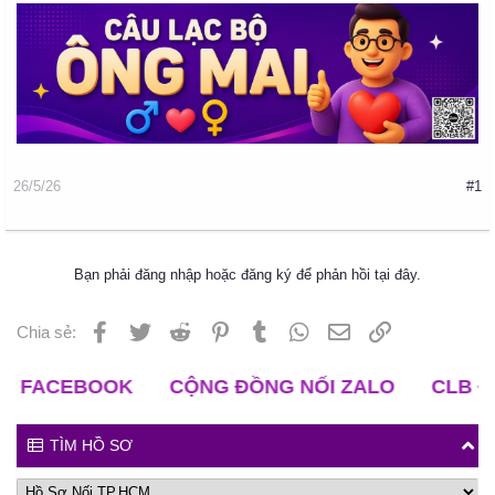
26/5/26
#1
Bạn phải đăng nhập hoặc đăng ký để phản hồi tại đây.
Facebook
Twitter
Reddit
Pinterest
Tumblr
WhatsApp
Email
Liên kết
Chia sẻ:
NỐI ZALO
CLB ĐỘC THÂN TRUNG NIÊN
CLB
TÌM HỒ SƠ