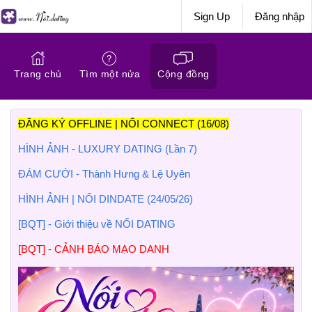
Sign Up
Đăng nhập
Trang chủ
Tìm một nửa
Cộng đồng
ĐĂNG KÝ OFFLINE | NỐI CONNECT (16/08)
HÌNH ẢNH - LUXURY DATING (Lần 7)
ĐÁM CƯỚI - Thành Hưng & Lệ Uyên
HÌNH ẢNH | NỐI DINDATE (24/05/26)
[BQT] - Giới thiệu về NỐI DATING
[BQT] - CẢNH BÁO MẠO DANH