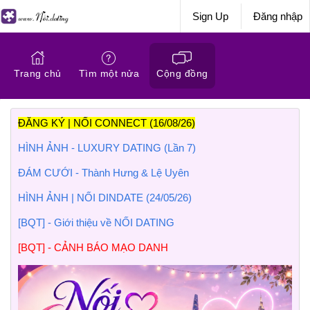
Sign Up
Đăng nhập
Trang chủ
Tìm một nửa
Cộng đồng
ĐĂNG KÝ | NỐI CONNECT (16/08/26)
HÌNH ẢNH - LUXURY DATING (Lần 7)
ĐÁM CƯỚI - Thành Hưng & Lệ Uyên
HÌNH ẢNH | NỐI DINDATE (24/05/26)
[BQT] - Giới thiệu về NỐI DATING
[BQT] - CẢNH BÁO MẠO DANH