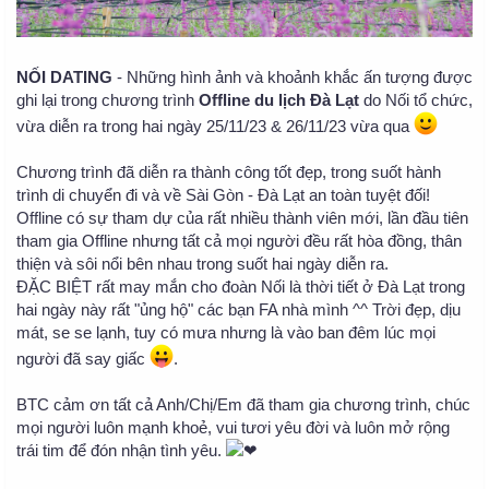
NỐI DATING
- Những hình ảnh và khoảnh khắc ấn tượng được
ghi lại trong chương trình
Offline du lịch Đà Lạt
do Nối tổ chức,
vừa diễn ra trong hai ngày 25/11/23 & 26/11/23 vừa qua
Chương trình đã diễn ra thành công tốt đẹp, trong suốt hành
trình di chuyển đi và về Sài Gòn - Đà Lạt an toàn tuyệt đối!
Offline có sự tham dự của rất nhiều thành viên mới, lần đầu tiên
tham gia Offline nhưng tất cả mọi người đều rất hòa đồng, thân
thiện và sôi nổi bên nhau trong suốt hai ngày diễn ra.
ĐẶC BIỆT rất may mắn cho đoàn Nối là thời tiết ở Đà Lạt trong
hai ngày này rất "ủng hộ" các bạn FA nhà mình ^^ Trời đẹp, dịu
mát, se se lạnh, tuy có mưa nhưng là vào ban đêm lúc mọi
người đã say giấc
.
BTC cảm ơn tất cả Anh/Chị/Em đã tham gia chương trình, chúc
mọi người luôn mạnh khoẻ, vui tươi yêu đời và luôn mở rộng
trái tim để đón nhận tình yêu.