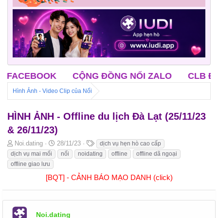
CLB ĐỘC THÂN TRUNG NIÊN
CLB ÔNG MAI
Hình Ảnh - Video Clip của Nối
HÌNH ẢNH - Offline du lịch Đà Lạt (25/11/23
& 26/11/23)
B
N
T
Noi.dating
28/11/23
dịch vụ hẹn hò cao cấp
ắ
g
h
dịch vụ mai mối
nối
noidating
offline
offline dã ngoại
t
à
ẻ
offline giao lưu
đ
y
[BQT] - CẢNH BÁO MẠO DANH (click)
ầ
b
u
ắ
t
đ
ầ
Noi.dating