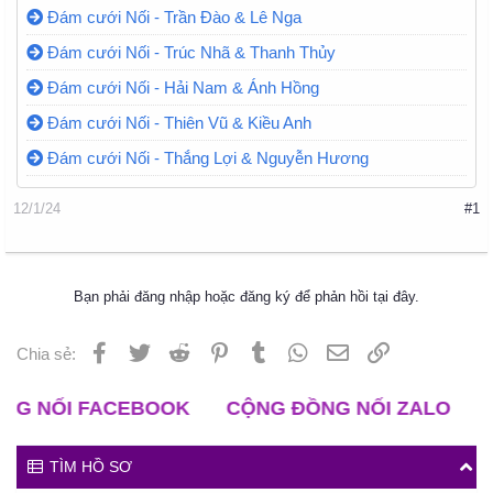
Đám cưới Nối - Trần Đào & Lê Nga
Đám cưới Nối - Trúc Nhã & Thanh Thủy
Đám cưới Nối - Hải Nam & Ánh Hồng
Đám cưới Nối - Thiên Vũ & Kiều Anh
Đám cưới Nối - Thắng Lợi & Nguyễn Hương
12/1/24
#1
Bạn phải đăng nhập hoặc đăng ký để phản hồi tại đây.
Facebook
Twitter
Reddit
Pinterest
Tumblr
WhatsApp
Email
Liên kết
Chia sẻ:
OOK
CỘNG ĐỒNG NỐI ZALO
CLB ĐỘC THÂN 
TÌM HỒ SƠ