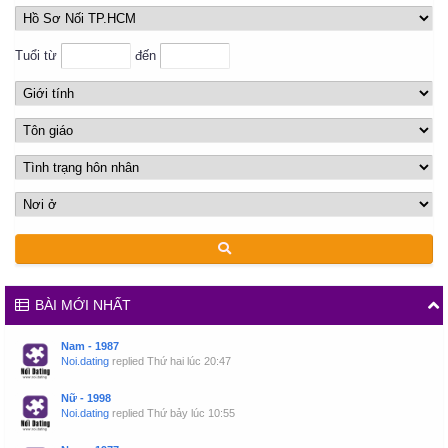
Tuổi từ
đến
BÀI MỚI NHẤT
Nam - 1987
Noi.dating
replied
Thứ hai lúc 20:47
Nữ - 1998
Noi.dating
replied
Thứ bảy lúc 10:55