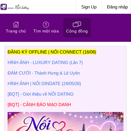
Sign Up
Đăng nhập
Trang chủ
Tìm một nửa
Cộng đồng
ĐĂNG KÝ OFFLINE | NỐI CONNECT (16/08)
HÌNH ẢNH - LUXURY DATING (Lần 7)
ĐÁM CƯỚI - Thành Hưng & Lệ Uyên
HÌNH ẢNH | NỐI DINDATE (24/05/26)
[BQT] - Giới thiệu về NỐI DATING
[BQT] - CẢNH BÁO MẠO DANH