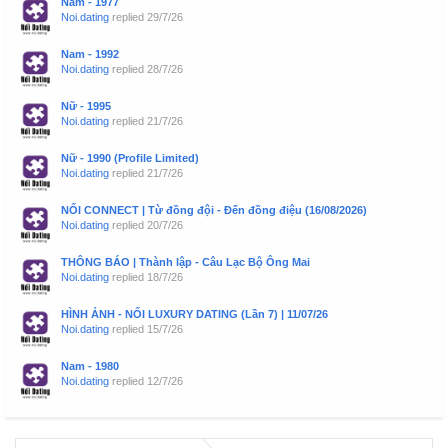
Nam - 1977
Noi.dating
replied
29/7/26
Nam - 1992
Noi.dating
replied
28/7/26
Nữ - 1995
Noi.dating
replied
21/7/26
Nữ - 1990 (Profile Limited)
Noi.dating
replied
21/7/26
NỐI CONNECT | Từ đồng đội - Đến đồng điệu (16/08/2026)
Noi.dating
replied
20/7/26
THÔNG BÁO | Thành lập - Câu Lạc Bộ Ông Mai
Noi.dating
replied
18/7/26
HÌNH ẢNH - NỐI LUXURY DATING (Lần 7) | 11/07/26
Noi.dating
replied
15/7/26
Nam - 1980
Noi.dating
replied
12/7/26