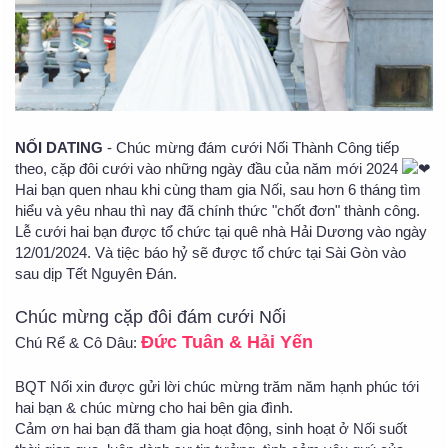
NỐI DATING
- Chúc mừng đám cưới Nối Thành Công tiếp
theo, cặp đôi cưới vào những ngày đầu của năm mới 2024
Hai bạn quen nhau khi cùng tham gia Nối, sau hơn 6 tháng tìm
hiểu và yêu nhau thì nay đã chính thức "chốt đơn" thành công.
Lễ cưới hai bạn được tổ chức tại quê nhà Hải Dương vào ngày
12/01/2024. Và tiệc báo hỷ sẽ được tổ chức tại Sài Gòn vào
sau dịp Tết Nguyên Đán.
Chúc mừng cặp đôi đám cưới Nối
Đức Tuân & Hải Yến
Chú Rể & Cô Dâu:
BQT Nối xin được gửi lời chúc mừng trăm năm hạnh phúc tới
hai bạn & chúc mừng cho hai bên gia đình.
Cảm ơn hai bạn đã tham gia hoạt động, sinh hoạt ở Nối suốt