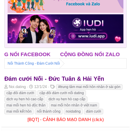
OOK
CỘNG ĐỒNG NỐI ZALO
CLB ĐỘC THÂN 
Nối Thành Công - Đám Cưới Nối
Đám cưới Nối - Đức Tuân & Hải Yến
B
N
T
Noi.dating
12/1/24
#trung tâm mai mối hôn nhân ở sài gòn
ắ
g
h
cặp đôi đám cưới
cặp đôi đám cưới nối dating
t
à
ẻ
dịch vụ hẹn hò cao cấp
dịch vụ hẹn hò cap cấp
đ
y
mai mối hẹn hò độc thân
mai mối hôn nhân ở việt nam
ầ
b
mai mối kết hôn
nối thành công
noidating
đám cưới
u
ắ
t
[BQT] - CẢNH BÁO MẠO DANH (click)
đ
ầ