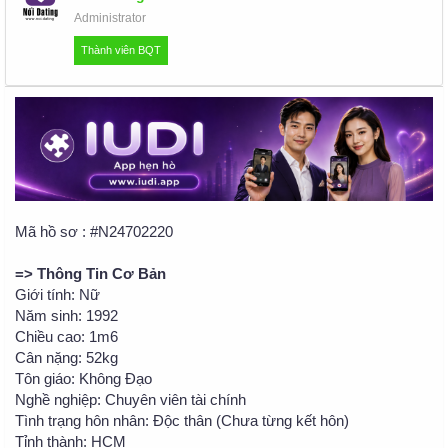
u
Administrator
Thành viên BQT
Mã hồ sơ : #N24702220
=> Thông Tin Cơ Bản
Giới tính: Nữ
Năm sinh: 1992
Chiều cao: 1m6
Cân nặng: 52kg
Tôn giáo: Không Đạo
Nghề nghiệp: Chuyên viên tài chính
Tình trạng hôn nhân: Độc thân (Chưa từng kết hôn)
Tỉnh thành: HCM