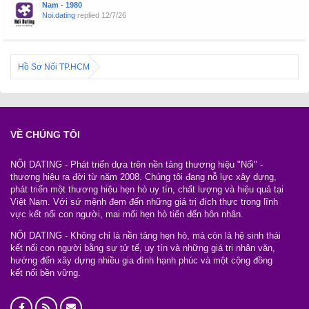
Nam - 1980
Noi.dating
replied
12/7/26
Hồ Sơ Nối TP.HCM
VỀ CHÚNG TÔI
NỐI DATING - Phát triển dựa trên nền tảng thương hiệu "Nối" -
thương hiệu ra đời từ năm 2008. Chúng tôi đang nỗ lực xây dựng,
phát triển một thương hiệu hẹn hò uy tín, chất lượng và hiệu quả tại
Việt Nam. Với sứ mệnh đem đến những giá trị đích thực trong lĩnh
vực kết nối con người, mai mối hẹn hò tiến đến hôn nhân.
NỐI DATING - Không chỉ là nền tảng hẹn hò, mà còn là hệ sinh thái
kết nối con người bằng sự tử tế, uy tín và những giá trị nhân văn,
hướng đến xây dựng nhiều gia đình hạnh phúc và một cộng đồng
kết nối bền vững.