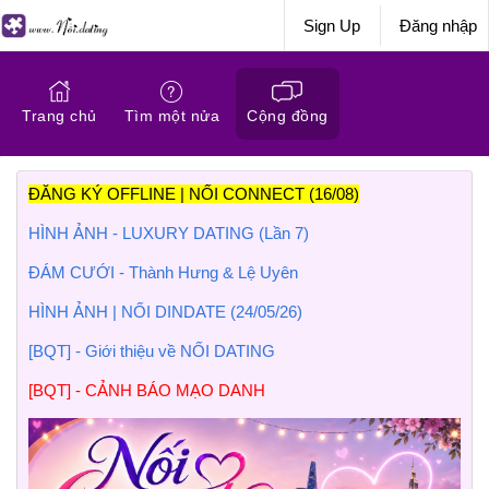
Sign Up
Đăng nhập
Trang chủ
Tìm một nửa
Cộng đồng
ĐĂNG KÝ OFFLINE | NỐI CONNECT (16/08)
HÌNH ẢNH - LUXURY DATING (Lần 7)
ĐÁM CƯỚI - Thành Hưng & Lệ Uyên
HÌNH ẢNH | NỐI DINDATE (24/05/26)
[BQT] - Giới thiệu về NỐI DATING
[BQT] - CẢNH BÁO MẠO DANH