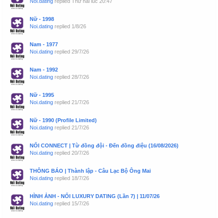
Noi.dating
replied
Thứ hai lúc 20:47
Nữ - 1998
Noi.dating
replied
1/8/26
Nam - 1977
Noi.dating
replied
29/7/26
Nam - 1992
Noi.dating
replied
28/7/26
Nữ - 1995
Noi.dating
replied
21/7/26
Nữ - 1990 (Profile Limited)
Noi.dating
replied
21/7/26
NỐI CONNECT | Từ đồng đội - Đến đồng điệu (16/08/2026)
Noi.dating
replied
20/7/26
THÔNG BÁO | Thành lập - Câu Lạc Bộ Ông Mai
Noi.dating
replied
18/7/26
HÌNH ẢNH - NỐI LUXURY DATING (Lần 7) | 11/07/26
Noi.dating
replied
15/7/26