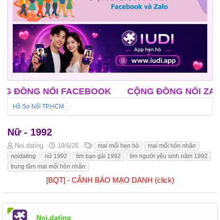
ỒNG NỐI FACEBOOK
CỘNG ĐỒNG NỐI ZALO
Hồ Sơ Nối TP.HCM
Nữ - 1992
B
N
T
Noi.dating
19/6/26
mai mối hẹn hò
mai mối hôn nhân
ắ
g
h
noidating
nữ 1992
tìm bạn gái 1992
tìm người yêu sinh năm 1992
t
à
ẻ
trung tâm mai mối hôn nhân
đ
y
[BQT] - CẢNH BÁO MẠO DANH (click)
ầ
b
u
ắ
t
đ
ầ
Noi.dating