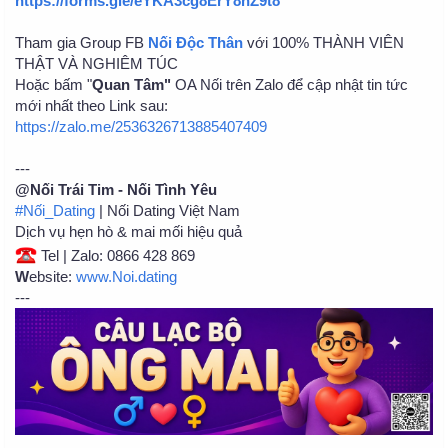
https://forms.gle/eYKA3cg8ErY8hZ9t8
Tham gia Group FB
Nối Độc Thân
với 100% THÀNH VIÊN
THẬT VÀ NGHIÊM TÚC
Hoặc bấm "
Quan Tâm"
OA Nối trên Zalo để cập nhật tin tức
mới nhất theo Link sau:
https://zalo.me/2536326713885407409
---
@Nối Trái Tim - Nối Tình Yêu
#Nối_Dating
| Nối Dating Việt Nam
Dịch vụ hẹn hò & mai mối hiệu quả
Tel | Zalo: 0866 428 869
W
ebsite:
www.Noi.dating
---