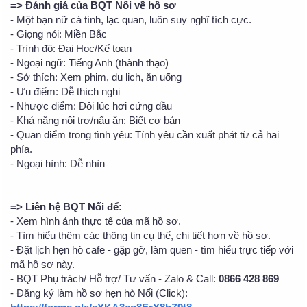
=> Đánh giá của BQT Nối về hồ sơ
- Một bạn nữ cá tính, lạc quan, luôn suy nghĩ tích cực.
- Giọng nói: Miền Bắc
- Trình độ: Đại Học/Kế toan
- Ngoại ngữ: Tiếng Anh (thành thạo)
- Sở thích: Xem phim, du lịch, ăn uống
- Ưu điểm: Dễ thích nghi
- Nhược điểm: Đôi lúc hơi cứng đầu
- Khả năng nội trợ/nấu ăn: Biết cơ bản
- Quan điểm trong tình yêu: Tính yêu cần xuất phát từ cả hai
phía.
- Ngoại hình: Dễ nhìn
=> Liên hệ BQT Nối để:
- Xem hình ảnh thực tế của mã hồ sơ.
- Tìm hiểu thêm các thông tin cụ thể, chi tiết hơn về hồ sơ.
- Đặt lịch hẹn hò cafe - gặp gỡ, làm quen - tìm hiểu trực tiếp với
mã hồ sơ này.
- BQT Phụ trách/ Hỗ trợ/ Tư vấn - Zalo & Call:
0866 428 869
- Đăng ký làm hồ sơ hẹn hò Nối (Click):