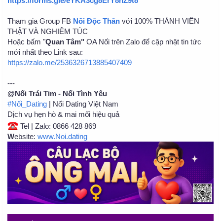
https://forms.gle/eYKA3cg8ErY8hZ9t8
Tham gia Group FB
Nối Độc Thân
với 100% THÀNH VIÊN
THẬT VÀ NGHIÊM TÚC
Hoặc bấm "
Quan Tâm"
OA Nối trên Zalo để cập nhật tin tức
mới nhất theo Link sau:
https://zalo.me/2536326713885407409
---
@Nối Trái Tim - Nối Tình Yêu
#Nối_Dating
| Nối Dating Việt Nam
Dịch vụ hẹn hò & mai mối hiệu quả
Tel | Zalo: 0866 428 869
W
ebsite:
www.Noi.dating