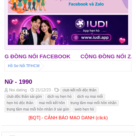
ỒNG NỐI FACEBOOK
CỘNG ĐỒNG NỐI ZALO
Hồ Sơ Nối TP.HCM
Nữ - 1990
B
N
T
Noi.dating
21/12/23
club kết nối độc thân
ắ
g
h
club độc thân sài gòn
dịch vụ hẹn hò
dịch vụ mai mối
t
à
ẻ
hẹn hò độc thân
mai mối kết hôn
trung tâm mai mối hôn nhân
đ
y
trung tâm mai mối hôn nhân ở sài gòn
web hẹn hò
ầ
b
u
ắ
[BQT] - CẢNH BÁO MẠO DANH (click)
t
đ
ầ