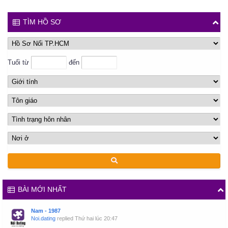
TÌM HỒ SƠ
Tuổi từ
đến
BÀI MỚI NHẤT
Nam - 1987
Noi.dating
replied
Thứ hai lúc 20:47