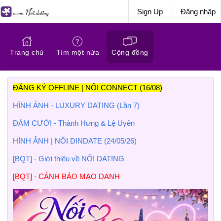
Sign Up
Đăng nhập
Trang chủ
Tìm một nửa
Cộng đồng
ĐĂNG KÝ OFFLINE | NỐI CONNECT (16/08)
HÌNH ẢNH - LUXURY DATING (Lần 7)
ĐÁM CƯỚI - Thành Hưng & Lệ Uyên
HÌNH ẢNH | NỐI DINDATE (24/05/26)
[BQT] - Giới thiệu về NỐI DATING
[BQT] - CẢNH BÁO MẠO DANH