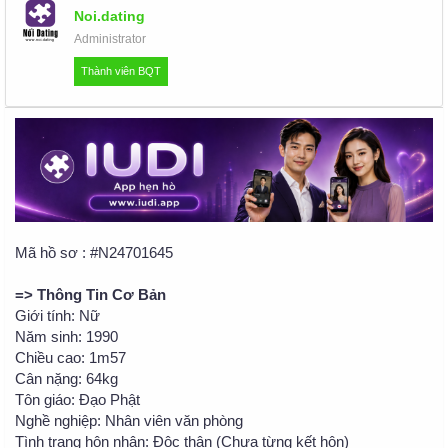
u
Noi.dating
Administrator
Thành viên BQT
Mã hồ sơ : #N24701645
=> Thông Tin Cơ Bản
Giới tính: Nữ
Năm sinh: 1990
Chiều cao: 1m57
Cân nặng: 64kg
Tôn giáo: Đạo Phật
Nghề nghiệp: Nhân viên văn phòng
Tình trạng hôn nhân: Độc thân (Chưa từng kết hôn)