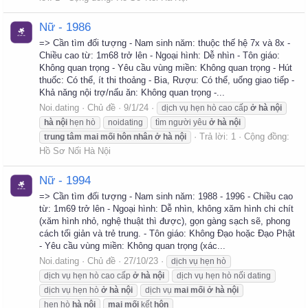
Nữ - 1986
=> Cần tìm đối tượng - Nam sinh năm: thuộc thế hệ 7x và 8x -
Chiều cao từ: 1m68 trở lên - Ngoại hình: Dễ nhìn - Tôn giáo:
Không quan trọng - Yêu cầu vùng miền: Không quan trọng - Hút
thuốc: Có thể, ít thi thoảng - Bia, Rượu: Có thể, uống giao tiếp -
Khả năng nội trợ/nấu ăn: Không quan trọng -...
Noi.dating
Chủ đề
9/1/24
dịch vụ hẹn hò cao cấp
ở
hà
nội
hà
nội
hẹn hò
noidating
tìm người yêu
ở
hà
nội
Trả lời: 1
Cộng đồng:
trung
tâm
mai
mối
hôn
nhân
ở
hà
nội
Hồ Sơ Nối Hà Nội
Nữ - 1994
=> Cần tìm đối tượng - Nam sinh năm: 1988 - 1996 - Chiều cao
từ: 1m69 trở lên - Ngoại hình: Dễ nhìn, không xăm hình chi chít
(xăm hình nhỏ, nghệ thuật thì được), gọn gàng sạch sẽ, phong
cách tối giản và trẻ trung. - Tôn giáo: Không Đạo hoặc Đạo Phật
- Yêu cầu vùng miền: Không quan trọng (xác...
Noi.dating
Chủ đề
27/10/23
dịch vụ hẹn hò
dịch vụ hẹn hò cao cấp
ở
hà
nội
dịch vụ hẹn hò nối dating
dịch vụ hẹn hò
ở
hà
nội
dịch vụ
mai
mối
ở
hà
nội
hẹn hò
hà
nội
mai
mối
kết
hôn