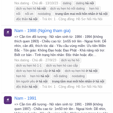
Noi.dating
Chủ đề
13/10/23
dating
dating
hà
nội
dịch vụ hẹn hò
hà
nội
dịch vụ hẹn hò nối dating
hẹn hò
nối
nối.vn
noidating
trung
tâm
mai
mối
hôn
nhân
ở
hà
nội
Trả lời: 1
Cộng đồng:
Hồ Sơ Nối Hà Nội
độc thân
hà
nội
Nam - 1988 (Ngừng tham gia)
=> Cần tìm đối tượng - Nữ năm sinh từ: 1984 - 1994 (không
thích quen 1993) - Chiều cao từ: 1m55 trở lên - Ngoại hình: Dễ
nhìn, cân đối, thích tóc dài - Yêu cầu vùng miền: Ưu tiên Miền
Bắc - Tôn giáo: Không Đạo hoặc Đạo Phật - Khả năng nội trợ:
Biết cơ bản - Tình trạng hôn nhân: Độc thân hoặc độc...
Noi.dating
Chủ đề
27/9/23
dịch vụ hẹ hò
dich vụ hẹn hò 1-1
dịch vụ hẹn hò cao cấp
dịch vụ hẹn hò cao cấp
ở
hà
nội
dịch vụ hẹn hò
ở
hà
nội
hẹn hò
hẹn hò
hà
nội
nối dating
noidating
tìm người yêu
ở
hà
nội
trung
tâm
mai
mối
hôn
nhân
ở
hà
nội
Trả lời: 1
Cộng đồng:
Hồ Sơ Nối Hà Nội
độc thân
hà
nội
Nam - 1991
=> Cần tìm đối tượng - Nữ năm sinh từ: 1991 - 1999 (không
quen 1997) - Chiều cao từ: 1m50 trở lên - Ngoại hình: Dễ nhìn,