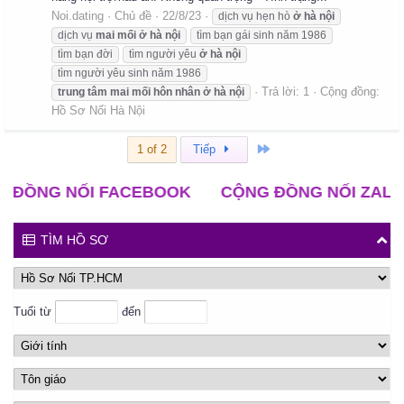
Noi.dating
Chủ đề
22/8/23
dịch vụ hẹn hò
ở
hà
nội
dịch vụ
mai
mối
ở
hà
nội
tìm bạn gái sinh năm 1986
tìm bạn đời
tìm người yêu
ở
hà
nội
tìm người yêu sinh năm 1986
Trả lời: 1
Cộng đồng:
trung
tâm
mai
mối
hôn
nhân
ở
hà
nội
Hồ Sơ Nối Hà Nội
Cuối
1 of 2
Tiếp
G NỐI FACEBOOK
CỘNG ĐỒNG NỐI ZALO
CL
TÌM HỒ SƠ
Tuổi từ
đến