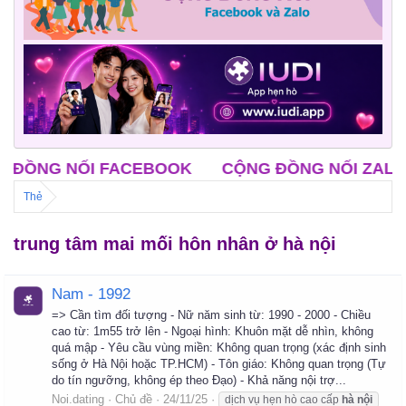
G NỐI FACEBOOK
CỘNG ĐỒNG NỐI ZALO
CL
Thẻ
trung tâm mai mối hôn nhân ở hà nội
Nam - 1992
=> Cần tìm đối tượng - Nữ năm sinh từ: 1990 - 2000 - Chiều
cao từ: 1m55 trở lên - Ngoại hình: Khuôn mặt dễ nhìn, không
quá mập - Yêu cầu vùng miền: Không quan trọng (xác định sinh
sống ở Hà Nội hoặc TP.HCM) - Tôn giáo: Không quan trọng (Tự
do tín ngưỡng, không ép theo Đạo) - Khả năng nội trợ...
Noi.dating
Chủ đề
24/11/25
dịch vụ hẹn hò cao cấp
hà
nội