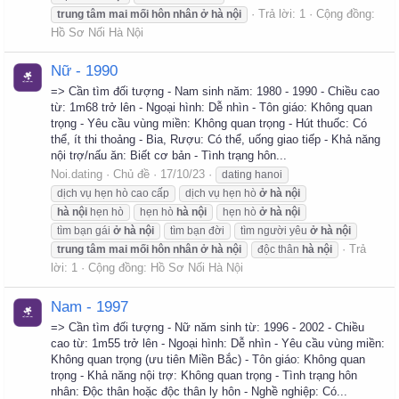
Trả lời: 1
Cộng đồng:
trung
tâm
mai
mối
hôn
nhân
ở
hà
nội
Hồ Sơ Nối Hà Nội
Nữ - 1990
=> Cần tìm đối tượng - Nam sinh năm: 1980 - 1990 - Chiều cao
từ: 1m68 trở lên - Ngoại hình: Dễ nhìn - Tôn giáo: Không quan
trọng - Yêu cầu vùng miền: Không quan trọng - Hút thuốc: Có
thể, ít thi thoảng - Bia, Rượu: Có thể, uống giao tiếp - Khả năng
nội trợ/nấu ăn: Biết cơ bản - Tình trạng hôn...
Noi.dating
Chủ đề
17/10/23
dating hanoi
dịch vụ hẹn hò cao cấp
dịch vụ hẹn hò
ở
hà
nội
hà
nội
hẹn hò
hẹn hò
hà
nội
hẹn hò
ở
hà
nội
tìm bạn gái
ở
hà
nội
tìm bạn đời
tìm người yêu
ở
hà
nội
Trả
trung
tâm
mai
mối
hôn
nhân
ở
hà
nội
độc thân
hà
nội
lời: 1
Cộng đồng:
Hồ Sơ Nối Hà Nội
Nam - 1997
=> Cần tìm đối tượng - Nữ năm sinh từ: 1996 - 2002 - Chiều
cao từ: 1m55 trở lên - Ngoại hình: Dễ nhìn - Yêu cầu vùng miền:
Không quan trọng (ưu tiên Miền Bắc) - Tôn giáo: Không quan
trọng - Khả năng nội trợ: Không quan trọng - Tình trạng hôn
nhân: Độc thân hoặc độc thân ly hôn - Nghề nghiệp: Có...