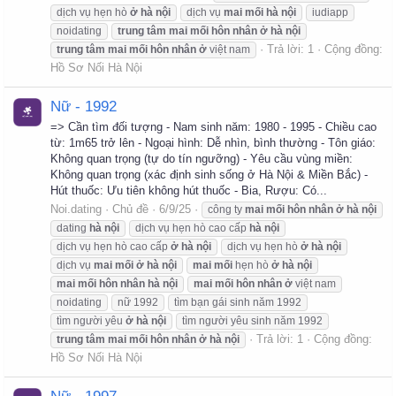
dịch vụ hẹn hò
ở
hà
nội
dịch vụ
mai
mối
hà
nội
iudiapp
noidating
trung
tâm
mai
mối
hôn
nhân
ở
hà
nội
Trả lời: 1
Cộng đồng:
trung
tâm
mai
mối
hôn
nhân
ở
việt nam
Hồ Sơ Nối Hà Nội
Nữ - 1992
=> Cần tìm đối tượng - Nam sinh năm: 1980 - 1995 - Chiều cao
từ: 1m65 trở lên - Ngoại hình: Dễ nhìn, bình thường - Tôn giáo:
Không quan trọng (tự do tín ngưỡng) - Yêu cầu vùng miền:
Không quan trọng (xác định sinh sống ở Hà Nội & Miền Bắc) -
Hút thuốc: Ưu tiên không hút thuốc - Bia, Rượu: Có...
Noi.dating
Chủ đề
6/9/25
công ty
mai
mối
hôn
nhân
ở
hà
nội
dating
hà
nội
dịch vụ hẹn hò cao cấp
hà
nội
dịch vụ hẹn hò cao cấp
ở
hà
nội
dịch vụ hẹn hò
ở
hà
nội
dịch vụ
mai
mối
ở
hà
nội
mai
mối
hẹn hò
ở
hà
nội
mai
mối
hôn
nhân
hà
nội
mai
mối
hôn
nhân
ở
việt nam
noidating
nữ 1992
tìm bạn gái sinh năm 1992
tìm người yêu
ở
hà
nội
tìm người yêu sinh năm 1992
Trả lời: 1
Cộng đồng:
trung
tâm
mai
mối
hôn
nhân
ở
hà
nội
Hồ Sơ Nối Hà Nội