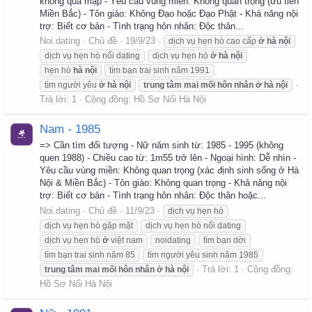
không quá mập - Yêu cầu vùng miền: Không quan trọng (ưu tiên
Miền Bắc) - Tôn giáo: Không Đạo hoặc Đạo Phật - Khả năng nội
trợ: Biết cơ bản - Tình trạng hôn nhân: Độc thân...
Noi.dating
Chủ đề
19/9/23
dịch vụ hẹn hò cao cấp
ở
hà
nội
dịch vụ hẹn hò nối dating
dịch vụ hẹn hò
ở
hà
nội
hẹn hò
hà
nội
tìm bạn trai sinh năm 1991
tìm người yêu
ở
hà
nội
trung
tâm
mai
mối
hôn
nhân
ở
hà
nội
Trả lời: 1
Cộng đồng:
Hồ Sơ Nối Hà Nội
Nam - 1985
=> Cần tìm đối tượng - Nữ năm sinh từ: 1985 - 1995 (không
quen 1988) - Chiều cao từ: 1m55 trở lên - Ngoại hình: Dễ nhìn -
Yêu cầu vùng miền: Không quan trọng (xác định sinh sống ở Hà
Nội & Miền Bắc) - Tôn giáo: Không quan trọng - Khả năng nội
trợ: Biết cơ bản - Tình trạng hôn nhân: Độc thân hoặc...
Noi.dating
Chủ đề
11/9/23
dịch vụ hẹn hò
dịch vụ hẹn hò gặp mặt
dịch vụ hẹn hò nối dating
dịch vụ hẹn hò
ở
việt nam
noidating
tìm bạn dời
tìm bạn trai sinh năm 85
tìm người yêu sinh năm 1985
Trả lời: 1
Cộng đồng:
trung
tâm
mai
mối
hôn
nhân
ở
hà
nội
Hồ Sơ Nối Hà Nội