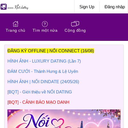
Sign Up
Đăng nhập
Trang chủ
Tìm một nửa
Cộng đồng
ĐĂNG KÝ OFFLINE | NỐI CONNECT (16/08)
HÌNH ẢNH - LUXURY DATING (Lần 7)
ĐÁM CƯỚI - Thành Hưng & Lệ Uyên
HÌNH ẢNH | NỐI DINDATE (24/05/26)
[BQT] - Giới thiệu về NỐI DATING
[BQT] - CẢNH BÁO MẠO DANH