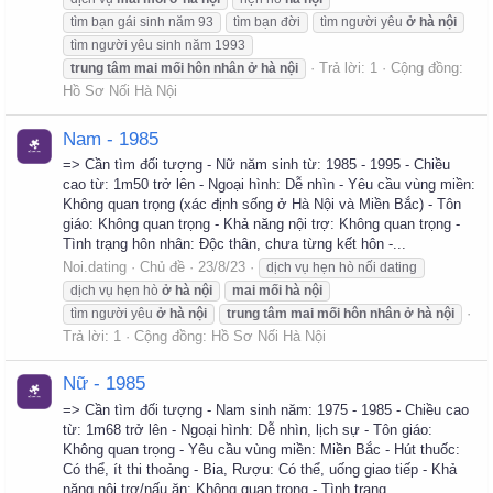
tìm bạn gái sinh năm 93
tìm bạn đời
tìm người yêu
ở
hà
nội
tìm người yêu sinh năm 1993
Trả lời: 1
Cộng đồng:
trung
tâm
mai
mối
hôn
nhân
ở
hà
nội
Hồ Sơ Nối Hà Nội
Nam - 1985
=> Cần tìm đối tượng - Nữ năm sinh từ: 1985 - 1995 - Chiều
cao từ: 1m50 trở lên - Ngoại hình: Dễ nhìn - Yêu cầu vùng miền:
Không quan trọng (xác định sống ở Hà Nội và Miền Bắc) - Tôn
giáo: Không quan trọng - Khả năng nội trợ: Không quan trọng -
Tình trạng hôn nhân: Độc thân, chưa từng kết hôn -...
Noi.dating
Chủ đề
23/8/23
dịch vụ hẹn hò nối dating
dịch vụ hẹn hò
ở
hà
nội
mai
mối
hà
nội
tìm người yêu
ở
hà
nội
trung
tâm
mai
mối
hôn
nhân
ở
hà
nội
Trả lời: 1
Cộng đồng:
Hồ Sơ Nối Hà Nội
Nữ - 1985
=> Cần tìm đối tượng - Nam sinh năm: 1975 - 1985 - Chiều cao
từ: 1m68 trở lên - Ngoại hình: Dễ nhìn, lịch sự - Tôn giáo:
Không quan trọng - Yêu cầu vùng miền: Miền Bắc - Hút thuốc:
Có thể, ít thi thoảng - Bia, Rượu: Có thể, uống giao tiếp - Khả
năng nội trợ/nấu ăn: Không quan trọng - Tình trạng...