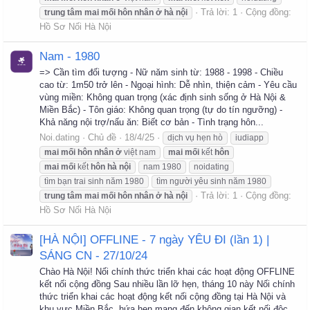
Trả lời: 1
Cộng đồng:
trung
tâm
mai
mối
hôn
nhân
ở
hà
nội
Hồ Sơ Nối Hà Nội
Nam - 1980
=> Cần tìm đối tượng - Nữ năm sinh từ: 1988 - 1998 - Chiều
cao từ: 1m50 trở lên - Ngoại hình: Dễ nhìn, thiện cảm - Yêu cầu
vùng miền: Không quan trọng (xác định sinh sống ở Hà Nội &
Miền Bắc) - Tôn giáo: Không quan trọng (tự do tín ngưỡng) -
Khả năng nội trợ/nấu ăn: Biết cơ bản - Tình trạng hôn...
Noi.dating
Chủ đề
18/4/25
dịch vụ hẹn hò
iudiapp
mai
mối
hôn
nhân
ở
việt nam
mai
mối
kết
hôn
mai
mối
kết
hôn
hà
nội
nam 1980
noidating
tìm bạn trai sinh năm 1980
tìm người yêu sinh năm 1980
Trả lời: 1
Cộng đồng:
trung
tâm
mai
mối
hôn
nhân
ở
hà
nội
Hồ Sơ Nối Hà Nội
[HÀ NỘI] OFFLINE - 7 ngày YÊU ĐI (lần 1) |
SÁNG CN - 27/10/24
Chào Hà Nội! Nối chính thức triển khai các hoạt động OFFLINE
kết nối cộng đồng Sau nhiều lần lỡ hẹn, tháng 10 này Nối chính
thức triển khai các hoạt động kết nối cộng đồng tại Hà Nội và
khu vực Miền Bắc, hứa hẹn mang đến không gian kết nối độc