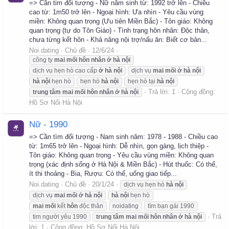
=> Cần tim đối tượng - Nữ năm sinh từ: 1992 trở lên - Chiều
cao từ: 1m50 trở lên - Ngoại hình: Ưa nhìn - Yêu cầu vùng
miền: Không quan trọng (Ưu tiên Miền Bắc) - Tôn giáo: Không
quan trọng (tự do Tôn Giáo) - Tình trạng hôn nhân: Độc thân,
chưa từng kết hôn - Khả năng nội trợ/nấu ăn: Biết cơ bản...
Noi.dating
Chủ đề
12/6/24
công ty
mai
mối
hôn
nhân
ở
hà
nội
dịch vụ hẹn hò cao cấp
ở
hà
nội
dịch vụ
mai
mối
ở
hà
nội
hà
nội
hẹn hò
hẹn hò
hà
nội
hẹn hò tại
hà
nội
Trả lời: 1
Cộng đồng:
trung
tâm
mai
mối
hôn
nhân
ở
hà
nội
Hồ Sơ Nối Hà Nội
Nữ - 1990
=> Cần tìm đối tượng - Nam sinh năm: 1978 - 1988 - Chiều cao
từ: 1m65 trở lên - Ngoại hình: Dễ nhìn, gọn gàng, lịch thiệp -
Tôn giáo: Không quan trọng - Yêu cầu vùng miền: Không quan
trọng (xác định sống ở Hà Nội & Miền Bắc) - Hút thuốc: Có thể,
ít thi thoảng - Bia, Rượu: Có thể, uống giao tiếp...
Noi.dating
Chủ đề
20/1/24
dịch vụ hẹn hò
hà
nội
dịch vụ
mai
mối
ở
hà
nội
hà
nội
hẹn hò
mai
mối
kết
hôn
độc thân
noidating
tìm bạn gái 1990
Trả
tim người yêu 1990
trung
tâm
mai
mối
hôn
nhân
ở
hà
nội
lời: 1
Cộng đồng:
Hồ Sơ Nối Hà Nội