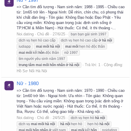
Nữ - 1997
=> Cần tìm đối tượng - Nam sinh năm: 1988 - 1995 - Chiều cao
từ: 1m65 trở lên - Ngoại hình: Dễ nhìn, chỉn chu, có phong thái
khí chất đàn ông - Tôn giáo: Không Đạo hoặc Đạo Phật - Yêu
cầu vùng miền: Không quan trọng (xác định sinh sống ở
TP.HCM & Miền Nam) - Hút thuốc: Có thể, ít thi thoảng -...
Noi.dating
Chủ đề
27/6/25
bạn bạn gái sinh 1997
dịch vụ hẹn hò cao cấp
dịch vụ hẹn hò cao cấp
ở
hà
nội
iudiapp
mai
mối
hà
nội
mai
mối
hẹn hò độc thân
mai
mối
kết
hôn
độc thân
nữ 1997
tìm người yêu sinh năm 1997
Trả lời: 1
Cộng đồng:
trung
tâm
mai
mối
hôn
nhân
ở
hà
nội
Hồ Sơ Nối Hà Nội
Nữ - 1980
=> Cần tìm đối tượng - Nam sinh năm: 1970 - 1990 - Chiều cao
từ: 1m60 trở lên - Ngoại hình: Ưa nhìn - Tôn giáo: Không quan
trọng - Yêu cầu vùng miền: Không quan trọng (xác định sống ở
Việt Nam hoặc nước ngoài) - Hút thuốc: Co thể, ít thi thoảng -
Bia, Rượu: Có thể, uống giao tiếp - Khả năng nội...
Noi.dating
Chủ đề
24/5/25
dịch vụ hẹn hò
hà
nội
dịch vụ
mai
mối
hà
nội
hà
nội
hẹn hò
hẹn hò
hà
nội
mai
mối
hôn
nhân
ở
việt nam
mai
mối
kết
hôn
noidating