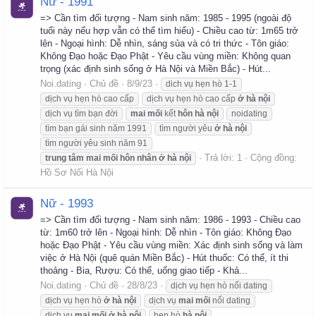
Nữ - 1991
=> Cần tìm đối tượng - Nam sinh năm: 1985 - 1995 (ngoài độ
tuổi này nếu hợp vẫn có thể tìm hiểu) - Chiều cao từ: 1m65 trở
lên - Ngoại hình: Dễ nhìn, sáng sủa và có tri thức - Tôn giáo:
Không Đạo hoặc Đạo Phật - Yêu cầu vùng miền: Không quan
trọng (xác định sinh sống ở Hà Nội và Miền Bắc) - Hút...
Noi.dating
Chủ đề
8/9/23
dich vụ hẹn hò 1-1
dịch vụ hẹn hò cao cấp
dịch vụ hẹn hò cao cấp
ở
hà
nội
dịch vụ tìm bạn đời
mai
mối
kết
hôn
hà
nội
noidating
tìm bạn gái sinh năm 1991
tìm người yêu
ở
hà
nội
tìm người yêu sinh năm 91
Trả lời: 1
Cộng đồng:
trung
tâm
mai
mối
hôn
nhân
ở
hà
nội
Hồ Sơ Nối Hà Nội
Nữ - 1993
=> Cần tìm đối tượng - Nam sinh năm: 1986 - 1993 - Chiều cao
từ: 1m60 trở lên - Ngoại hình: Dễ nhìn - Tôn giáo: Không Đạo
hoặc Đạo Phật - Yêu cầu vùng miền: Xác định sinh sống và làm
việc ở Hà Nội (quê quán Miền Bắc) - Hút thuốc: Có thể, ít thi
thoảng - Bia, Rượu: Có thể, uống giao tiếp - Khả...
Noi.dating
Chủ đề
28/8/23
dịch vụ hẹn hò nối dating
dịch vụ hẹn hò
ở
hà
nội
dịch vụ
mai
mối
nối dating
dịch vụ
mai
mối
ở
hà
nội
hẹn hò
hà
nội