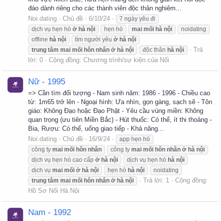
đáo dành riêng cho các thành viên độc thân nghiêm...
Noi.dating
Chủ đề
6/10/24
7 ngày yêu đi
dịch vụ hẹn hò
ở
hà
nội
hẹn hò
mai
mối
hà
nội
noidating
offline
hà
nội
tìm người yêu
ở
hà
nội
Trả
trung
tâm
mai
mối
hôn
nhân
ở
hà
nội
độc thân
hà
nội
lời: 0
Cộng đồng:
Chương trình/sự kiện của Nối
Nữ - 1995
=> Cần tìm đối tượng - Nam sinh năm: 1986 - 1996 - Chiều cao
từ: 1m65 trở lên - Ngoại hình: Ưa nhìn, gọn gàng, sạch sẽ - Tôn
giáo: Không Đạo hoặc Đạo Phật - Yêu cầu vùng miền: Không
quan trọng (ưu tiên Miền Bắc) - Hút thuốc: Có thể, ít thi thoảng -
Bia, Rượu: Có thể, uống giao tiếp - Khả năng...
Noi.dating
Chủ đề
16/9/24
app hẹn hò
công ty
mai
mối
hôn
nhân
công ty
mai
mối
hôn
nhân
ở
hà
nội
dịch vụ hẹn hò cao cấp
ở
hà
nội
dịch vụ hẹn hò
hà
nội
dịch vụ
mai
mối
ở
hà
nội
hẹn hò
hà
nội
noidating
Trả lời: 1
Cộng đồng:
trung
tâm
mai
mối
hôn
nhân
ở
hà
nội
Hồ Sơ Nối Hà Nội
Nam - 1992