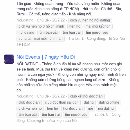
Tôn giáo: Không quan trọng - Yêu cầu vùng miền: Không quan
trọng (xác định sinh sống ở TP.HCM) - Hút thuốc: Có thể - Bia,
Rượu: Có thể, uống giao tiếp - Khả năng nội...
Noi.dating
Chủ đề
26/7/22
dịch vụ hẹn hò nối dating
dịch vụ hẹn hò ở hồ chí minh
hẹn hò
mai mối kết hôn
nối dating
tìm
bạn
gái
tìm
bạn
trai
tìm
người yêu
Trả lời: 1
Cộng đồng:
Hồ Sơ Nối
trung tâm mai mối hôn nhân
TP.HCM
Nối Events | 7 ngày Yêu Đi
NỐI DATING - Tháng 8 chuẩn bị ùa về nhanh như một cơn gió
se se lạnh. Mùa thu tràn về khắp nẻo đường, còn chần chờ gì
nữa mà còn ngại yêu? - Không còn những ngày một mình đi trên
phố - Không còn những tiếng nấc nghẹn lòng cô đơn - Không
còn những bữa ăn biếng nhác hiu quạnh Hãy cho mình một
cơ...
Noi.dating
Chủ đề
26/7/22
club kết nối độc thân
club độc thân
club độc thân sài gòn
dating
dating offline
dịch vụ hẹn hò
hẹn hò
hội độc thân
nối
nối dating
Trả lời: 0
Cộng
tìm
bạn
gái
tìm
bạn
trai
tìm
người yêu
đồng:
Chương trình/sự kiện của Nối