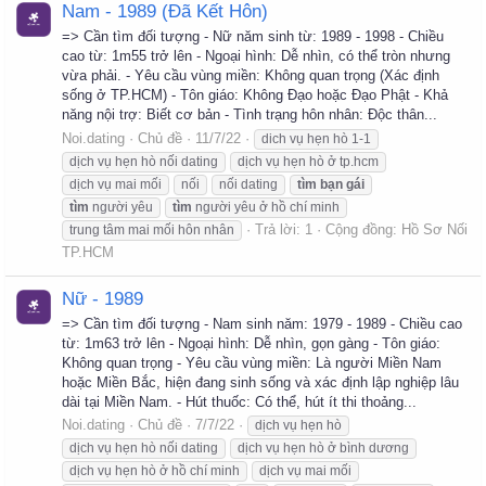
Nam - 1989 (Đã Kết Hôn)
=> Cần tìm đối tượng - Nữ năm sinh từ: 1989 - 1998 - Chiều
cao từ: 1m55 trở lên - Ngoại hình: Dễ nhìn, có thể tròn nhưng
vừa phải. - Yêu cầu vùng miền: Không quan trọng (Xác định
sống ở TP.HCM) - Tôn giáo: Không Đạo hoặc Đạo Phật - Khả
năng nội trợ: Biết cơ bản - Tình trạng hôn nhân: Độc thân...
Noi.dating
Chủ đề
11/7/22
dich vụ hẹn hò 1-1
dịch vụ hẹn hò nối dating
dịch vụ hẹn hò ở tp.hcm
dịch vụ mai mối
nối
nối dating
tìm
bạn
gái
tìm
người yêu
tìm
người yêu ở hồ chí minh
Trả lời: 1
Cộng đồng:
Hồ Sơ Nối
trung tâm mai mối hôn nhân
TP.HCM
Nữ - 1989
=> Cần tìm đối tượng - Nam sinh năm: 1979 - 1989 - Chiều cao
từ: 1m63 trở lên - Ngoại hình: Dễ nhìn, gọn gàng - Tôn giáo:
Không quan trọng - Yêu cầu vùng miền: Là người Miền Nam
hoặc Miền Bắc, hiện đang sinh sống và xác định lập nghiệp lâu
dài tại Miền Nam. - Hút thuốc: Có thể, hút ít thi thoảng...
Noi.dating
Chủ đề
7/7/22
dịch vụ hẹn hò
dịch vụ hẹn hò nối dating
dịch vụ hẹn hò ở bình dương
dịch vụ hẹn hò ở hồ chí minh
dịch vụ mai mối