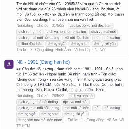
Tre do Nối tổ chức vào CN - 29/05/22 vừa qua :) Chương trình
với sự tham gia của 28 thành viên Nam/Nữ đang độc thân, ở
mọi lứa tuổi 7x - 8x - 9x đã diễn ra thành công tốt đẹp Mọi thành
viên đều hoà đồng, thân thiện, sôi nổi và nhiệt...
Noi.dating
Chủ đề
31/5/22
câu lạc bộ kết nối độc thân
dịch vụ hẹn hò
dịch vụ hẹn hò nối dating
dịch vụ mai mối
dịch vụ mai mối nối dating
kết nối độc thân
nối
nối dating
offline độc thân
tìm
bạn
gái
tìm
bạn
trai
tìm
người yêu
Trả lời: 0
Cộng đồng:
Hình Ảnh - Video Clip của Nối
Nữ - 1991 (Đang hẹn hò)
=> Cần tìm đối tượng - Nam sinh năm: 1981 - 1991 - Chiều cao
từ: 1m65 trở lên - Ngoại hình: Dễ nhìn, nam tính - Tôn giáo:
Không quan trọng - Yêu cầu vùng miền: Không quan trọng (xác
định sống ở TP.HCM hoặc Miền Nam) - Hút thuốc: Có thể, hút ít
thi thoảng - Bia, Rượu: Có thể, uống giao tiếp - Khả...
Noi.dating
Chủ đề
26/5/22
dịch vụ hẹn hò
dịch vụ hẹn hò nối dating
dịch vụ mai mối
dịch vụ mai mối nối dating
mai mối kết hôn
nối
nối dating
tìm
bạn
gái
tìm
bạn
trai
tìm
người yêu
Trả lời: 1
Cộng đồng:
Hồ Sơ Nối
trung tâm mai mối hôn nhân
TP.HCM