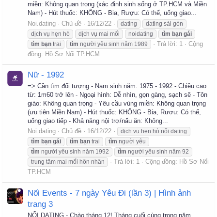
miền: Không quan trọng (xác định sinh sống ở TP.HCM và Miền
Nam) - Hút thuốc: KHÔNG - Bia, Rượu: Có thể, uống giao...
Noi.dating
Chủ đề
16/12/22
dating
dating sài gòn
dịch vụ hẹn hò
dịch vụ mai mối
noidating
tìm
bạn
gái
Trả lời: 1
Cộng
tìm
bạn
trai
tìm
người yêu sinh năm 1989
đồng:
Hồ Sơ Nối TP.HCM
Nữ - 1992
=> Cần tìm đối tượng - Nam sinh năm: 1975 - 1992 - Chiều cao
từ: 1m60 trở lên - Ngoại hình: Dễ nhìn, gọn gàng, sạch sẽ - Tôn
giáo: Không quan trọng - Yêu cầu vùng miền: Không quan trọng
(ưu tiên Miền Nam) - Hút thuốc: KHÔNG - Bia, Rượu: Có thể,
uống giao tiếp - Khả năng nội trợ/nấu ăn: Không...
Noi.dating
Chủ đề
16/12/22
dịch vụ hẹn hò nối dating
tìm
bạn
gái
tìm
bạn
trai
tìm
người yêu
tìm
người yêu sinh năm 1992
tìm
người yêu sinh năm 92
Trả lời: 1
Cộng đồng:
Hồ Sơ Nối
trung tâm mai mối hôn nhân
TP.HCM
Nối Events - 7 ngày Yêu Đi (lần 3) | Hình ảnh
trang 3
NỐI DATING - Chào tháng 12! Tháng cuối cùng trong năm,