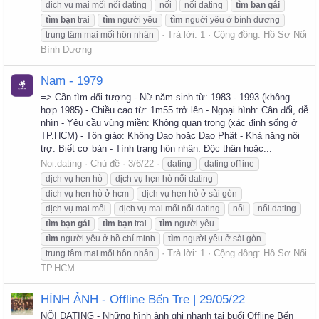
dịch vụ mai mối nối dating
nối
nối dating
tìm
bạn
gái
tìm
bạn
trai
tìm
người yêu
tìm
nguời yêu ở bình dương
Trả lời: 1
Cộng đồng:
Hồ Sơ Nối
trung tâm mai mối hôn nhân
Bình Dương
Nam - 1979
=> Cần tìm đối tượng - Nữ năm sinh từ: 1983 - 1993 (không
hợp 1985) - Chiều cao từ: 1m55 trở lên - Ngoại hình: Cân đối, dễ
nhìn - Yêu cầu vùng miền: Không quan trọng (xác định sống ở
TP.HCM) - Tôn giáo: Không Đạo hoặc Đạo Phật - Khả năng nội
trợ: Biết cơ bản - Tình trạng hôn nhân: Độc thân hoặc...
Noi.dating
Chủ đề
3/6/22
dating
dating offline
dịch vụ hẹn hò
dịch vụ hẹn hò nối dating
dich vụ hẹn hò ở hcm
dịch vụ hẹn hò ở sài gòn
dịch vụ mai mối
dịch vụ mai mối nối dating
nối
nối dating
tìm
bạn
gái
tìm
bạn
trai
tìm
người yêu
tìm
người yêu ở hồ chí minh
tìm
người yêu ở sài gòn
Trả lời: 1
Cộng đồng:
Hồ Sơ Nối
trung tâm mai mối hôn nhân
TP.HCM
HÌNH ẢNH - Offline Bến Tre | 29/05/22
NỐI DATING - Những hình ảnh ghi nhanh tại buổi Offline Bến