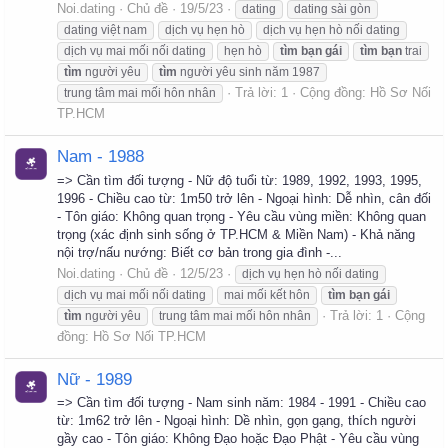
Noi.dating
Chủ đề
19/5/23
dating
dating sài gòn
dating việt nam
dịch vụ hẹn hò
dịch vụ hẹn hò nối dating
dịch vụ mai mối nối dating
hẹn hò
tìm
bạn
gái
tìm
bạn
trai
tìm
người yêu
tìm
người yêu sinh năm 1987
Trả lời: 1
Cộng đồng:
Hồ Sơ Nối
trung tâm mai mối hôn nhân
TP.HCM
Nam - 1988
=> Cần tìm đối tượng - Nữ độ tuổi từ: 1989, 1992, 1993, 1995,
1996 - Chiều cao từ: 1m50 trở lên - Ngoại hình: Dễ nhìn, cân đối
- Tôn giáo: Không quan trọng - Yêu cầu vùng miền: Không quan
trọng (xác định sinh sống ở TP.HCM & Miền Nam) - Khả năng
nội trợ/nấu nướng: Biết cơ bản trong gia đình -...
Noi.dating
Chủ đề
12/5/23
dịch vụ hẹn hò nối dating
dịch vụ mai mối nối dating
mai mối kết hôn
tìm
bạn
gái
Trả lời: 1
Cộng
tìm
người yêu
trung tâm mai mối hôn nhân
đồng:
Hồ Sơ Nối TP.HCM
Nữ - 1989
=> Cần tìm đối tượng - Nam sinh năm: 1984 - 1991 - Chiều cao
từ: 1m62 trở lên - Ngoại hình: Dề nhìn, gọn gạng, thích người
gầy cao - Tôn giáo: Không Đạo hoặc Đạo Phật - Yêu cầu vùng