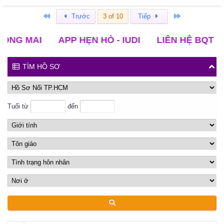
Đầu
Cuối
Trước
3 of 10
Tiếp
MAI
APP HẸN HÒ - IUDI
LIÊN HỆ BQT NỐI
TÌM HỒ SƠ
Tuổi từ
đến