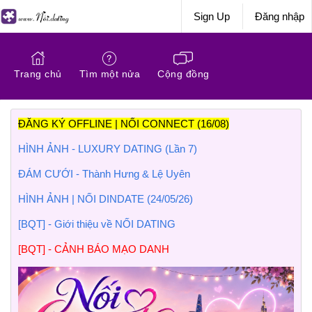
Sign Up
Đăng nhập
Trang chủ
Tìm một nửa
Cộng đồng
ĐĂNG KÝ OFFLINE | NỐI CONNECT (16/08)
HÌNH ẢNH - LUXURY DATING (Lần 7)
ĐÁM CƯỚI - Thành Hưng & Lệ Uyên
HÌNH ẢNH | NỐI DINDATE (24/05/26)
[BQT] - Giới thiệu về NỐI DATING
[BQT] - CẢNH BÁO MẠO DANH