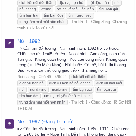
club kết nối độc thân
dịch vụ hẹn hò
hội độc thân
nối
nối dating
offline
offline kết nối độc thân
tìm
bạn
gái
tìm
bạn
trai
tìm
bạn
đời
tìm
người yêu
Trả lời: 1
Cộng đồng:
Chương
trung tâm mai mối hôn nhân
trình/sự kiện của Nối
Nữ - 1992
=> Cần tìm đối tượng - Nam sinh năm: 1992 trở về trước -
Chiều cao từ: 1m65 trở lên - Ngoại hình: Gọn gàng, nam tính -
Tôn giáo: Không quan trọng - Yêu cầu vùng miền: Không quan
trọng (ưu tiên Miền Nam) - Hút thuốc: Có thể, hút ít thi thoảng -
Bia, Rượu: Có thể, uống giao tiếp - Khả năng nội...
Noi.dating
Chủ đề
5/9/22
club kết nối độc thân
dịch vụ hẹn hò
dịch vụ hẹn hò nối dating
dịch vụ mai mối
nối
nối dating
noidating
tìm
bạn
gái
tìm
bạn
trai
tìm
bạn
đời
tìm
người yêu ở hồ chí minh
Trả lời: 1
Cộng đồng:
Hồ Sơ Nối
trung tâm mai mối hôn nhân
TP.HCM
Nữ - 1997 (Đang hẹn hò)
=> Cần tìm đối tượng - Nam sinh năm: 1985 - 1997 - Chiều cao
từ: 1m65 trở lên - Ngoại hình: Dễ nhìn, không béo, dáng cao -