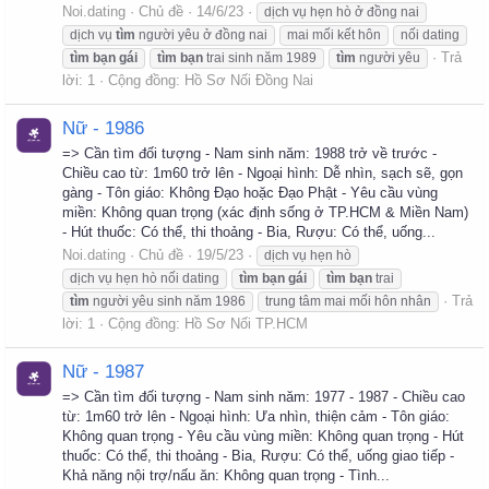
Noi.dating
Chủ đề
14/6/23
dịch vụ hẹn hò ở đồng nai
dịch vụ
tìm
người yêu ở đồng nai
mai mối kết hôn
nối dating
Trả
tìm
bạn
gái
tìm
bạn
trai sinh năm 1989
tìm
người yêu
lời: 1
Cộng đồng:
Hồ Sơ Nối Đồng Nai
Nữ - 1986
=> Cần tìm đối tượng - Nam sinh năm: 1988 trở về trước -
Chiều cao từ: 1m60 trở lên - Ngoại hình: Dễ nhìn, sạch sẽ, gọn
gàng - Tôn giáo: Không Đạo hoặc Đạo Phật - Yêu cầu vùng
miền: Không quan trọng (xác định sống ở TP.HCM & Miền Nam)
- Hút thuốc: Có thể, thi thoảng - Bia, Rượu: Có thể, uống...
Noi.dating
Chủ đề
19/5/23
dịch vụ hẹn hò
dịch vụ hẹn hò nối dating
tìm
bạn
gái
tìm
bạn
trai
Trả
tìm
người yêu sinh năm 1986
trung tâm mai mối hôn nhân
lời: 1
Cộng đồng:
Hồ Sơ Nối TP.HCM
Nữ - 1987
=> Cần tìm đối tượng - Nam sinh năm: 1977 - 1987 - Chiều cao
từ: 1m60 trở lên - Ngoại hình: Ưa nhìn, thiện cảm - Tôn giáo:
Không quan trọng - Yêu cầu vùng miền: Không quan trọng - Hút
thuốc: Có thể, thi thoảng - Bia, Rượu: Có thể, uống giao tiếp -
Khả năng nội trợ/nấu ăn: Không quan trọng - Tình...