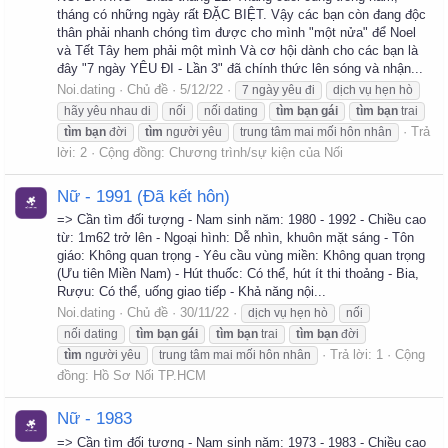
tháng có những ngày rất ĐẶC BIỆT. Vậy các bạn còn đang độc
thân phải nhanh chóng tìm được cho mình "một nửa" để Noel
và Tết Tây hem phải một mình Và cơ hội dành cho các bạn là
đây "7 ngày YÊU ĐI - Lần 3" đã chính thức lên sóng và nhận...
Noi.dating
Chủ đề
5/12/22
7 ngày yêu đi
dịch vụ hẹn hò
hãy yêu nhau di
nối
nối dating
tìm
bạn
gái
tìm
bạn
trai
Trả
tìm
bạn
đời
tìm
người yêu
trung tâm mai mối hôn nhân
lời: 2
Cộng đồng:
Chương trình/sự kiện của Nối
Nữ - 1991 (Đã kết hôn)
=> Cần tìm đối tượng - Nam sinh năm: 1980 - 1992 - Chiều cao
từ: 1m62 trở lên - Ngoại hình: Dễ nhìn, khuôn mặt sáng - Tôn
giáo: Không quan trọng - Yêu cầu vùng miền: Không quan trọng
(Ưu tiên Miền Nam) - Hút thuốc: Có thể, hút ít thi thoảng - Bia,
Rượu: Có thể, uống giao tiếp - Khả năng nội...
Noi.dating
Chủ đề
30/11/22
dịch vụ hẹn hò
nối
nối dating
tìm
bạn
gái
tìm
bạn
trai
tìm
bạn
đời
Trả lời: 1
Cộng
tìm
người yêu
trung tâm mai mối hôn nhân
đồng:
Hồ Sơ Nối TP.HCM
Nữ - 1983
=> Cần tìm đối tượng - Nam sinh năm: 1973 - 1983 - Chiều cao