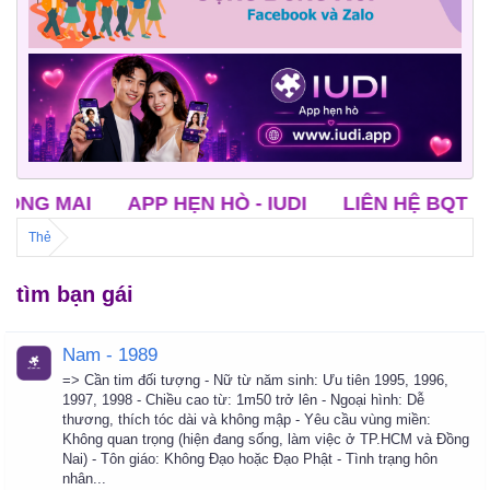
MAI
APP HẸN HÒ - IUDI
LIÊN HỆ BQT NỐI
Thẻ
tìm bạn gái
Nam - 1989
=> Cần tim đối tượng - Nữ từ năm sinh: Ưu tiên 1995, 1996,
1997, 1998 - Chiều cao từ: 1m50 trở lên - Ngoại hình: Dễ
thương, thích tóc dài và không mập - Yêu cầu vùng miền:
Không quan trọng (hiện đang sống, làm việc ở TP.HCM và Đồng
Nai) - Tôn giáo: Không Đạo hoặc Đạo Phật - Tình trạng hôn
nhân...