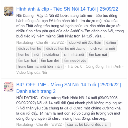
Hình ảnh & clip - Tiệc SN Nối 14 Tuổi | 25/09/22
Nối Dating - Vậy là Nối đã bước sang tuổi mới, tiếp tục đồng
hành cùng các bạn FA trên hành trình tìm được một nửa của
mình Thật đáng trân trọng và hạnh phúc khi đón nhận được rất
nhiều tình cảm yêu quý của các Anh/Chị/Em dành cho Nối, trong
buổi tiệc kỷ niệm mừng Sinh Nhật tròn 14 tuổi, vừa...
Noi.dating
Chủ đề
26/9/22
club kết nối độc thân
dating
dịch vụ hẹn hò
dịch vụ hẹn hò nối dating
dịch vụ mai mối
hẹn hò
nối
noidating
sinh nhật nối
tìm
bạn
gái
tìm
bạn
trai
tìm
bạn
đời
tìm
người yêu
Trả lời: 0
Cộng đồng:
Hình Ảnh -
trung tâm mai mối hôn nhân
Video Clip của Nối
BIG OFFLINE - Mừng SN Nối 14 Tuổi | 25/09/22 |
Danh sách trang 2
NỐI DATING - Chúc mừng Sinh Nhật Nối 14 tuổi (09/09/2008 -
09/09/2022) Nối đã 14 tuổi rồi! Quá nhanh phải không mọi người
:) Nối thân yêu của chúng ta đã đi được một chặng đường khá
là dài rối đấy, 14 năm là một con số vô cùng ấn tượng với một
cộng đồng chuyên tổ chức những hoạt động, chương...
Noi.dating
Chủ đề
9/9/22
câu lạc bộ kết nối độc thân