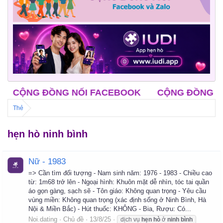
CỘNG ĐỒNG NỐI FACEBOOK
CỘNG ĐỒNG NỐI 
Thẻ
hẹn hò ninh bình
Nữ - 1983
=> Cần tìm đối tượng - Nam sinh năm: 1976 - 1983 - Chiều cao
từ: 1m68 trở lên - Ngoại hình: Khuôn mặt dễ nhìn, tóc tai quần
áo gọn gàng, sạch sẽ - Tôn giáo: Không quan trọng - Yêu cầu
vùng miền: Không quan trọng (xác định sống ở Ninh Bình, Hà
Nội & Miền Bắc) - Hút thuốc: KHÔNG - Bia, Rượu: Có...
Noi.dating
Chủ đề
13/8/25
dịch vụ
hẹn
hò
ở
ninh
bình