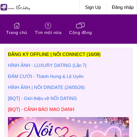
Sign Up
Đăng nhập
Trang chủ
Tìm một nửa
Cộng đồng
ĐĂNG KÝ OFFLINE | NỐI CONNECT (16/08)
HÌNH ẢNH - LUXURY DATING (Lần 7)
ĐÁM CƯỚI - Thành Hưng & Lệ Uyên
HÌNH ẢNH | NỐI DINDATE (24/05/26)
[BQT] - Giới thiệu về NỐI DATING
[BQT] - CẢNH BÁO MẠO DANH