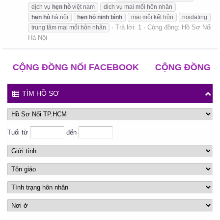
dịch vụ
hẹn
hò
việt nam
dich vụ mai mối hôn nhân
hẹn
hò
hà nội
hẹn
hò
ninh
bình
mai mối kết hôn
noidating
Trả lời: 1
Cộng đồng:
Hồ Sơ Nối
trung tâm mai mối hôn nhân
Hà Nội
CỘNG ĐỒNG NỐI FACEBOOK
CỘNG ĐỒNG NỐI 
TÌM HỒ SƠ
Tuổi từ
đến