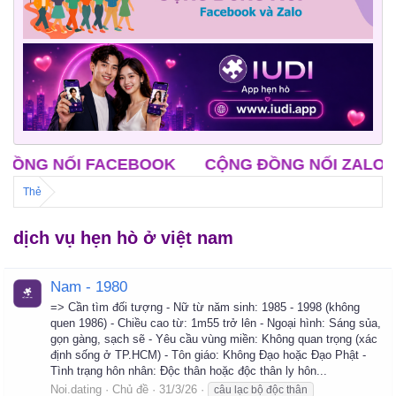
NỐI FACEBOOK
CỘNG ĐỒNG NỐI ZALO
CLB
Thẻ
dịch vụ hẹn hò ở việt nam
Nam - 1980
=> Cần tìm đối tượng - Nữ từ năm sinh: 1985 - 1998 (không
quen 1986) - Chiều cao từ: 1m55 trở lên - Ngoại hình: Sáng sủa,
gọn gàng, sạch sẽ - Yêu cầu vùng miền: Không quan trọng (xác
định sống ở TP.HCM) - Tôn giáo: Không Đạo hoặc Đạo Phật -
Tình trạng hôn nhân: Độc thân hoặc độc thân ly hôn...
Noi.dating
Chủ đề
31/3/26
câu lạc bộ độc thân