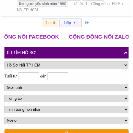
Trả lời: 1
Cộng đồng:
Hồ Sơ
tìm người yêu sinh năm 1990
Nối TP.HCM
Cuối
1 of 4
Tiếp
NỐI FACEBOOK
CỘNG ĐỒNG NỐI ZALO
CLB
TÌM HỒ SƠ
Tuổi từ
đến