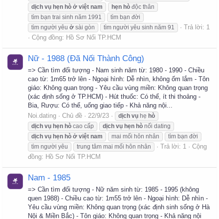
dịch
vụ
hẹn
hò
ở
việt
nam
hẹn
hò
độc thân
tìm bạn trai sinh năm 1991
tìm bạn đời
Trả lời: 1
tìm người yêu
ở
sài gòn
tìm người yêu sinh năm 91
Cộng đồng:
Hồ Sơ Nối TP.HCM
Nữ - 1988 (Đã Nối Thành Công)
=> Cần tìm đối tượng - Nam sinh năm từ: 1980 - 1990 - Chiều
cao từ: 1m65 trở lên - Ngoại hình: Dễ nhìn, không ốm lắm - Tôn
giáo: Không quan trọng - Yêu cầu vùng miền: Không quan trọng
(xác định sống ở TP.HCM) - Hút thuốc: Có thể, ít thi thoảng -
Bia, Rượu: Có thể, uống giao tiếp - Khả năng nội...
Noi.dating
Chủ đề
22/9/23
dịch
vụ
hẹ
hò
dịch
vụ
hẹn
hò
cao cấp
dịch
vụ
hẹn
hò
nối dating
dịch
vụ
hẹn
hò
ở
việt
nam
mai mối hôn nhân
tìm bạn đời
Trả lời: 1
Cộng
tìm người yêu
trung tâm mai mối hôn nhân
đồng:
Hồ Sơ Nối TP.HCM
Nam - 1985
=> Cần tìm đối tượng - Nữ năm sinh từ: 1985 - 1995 (không
quen 1988) - Chiều cao từ: 1m55 trở lên - Ngoại hình: Dễ nhìn -
Yêu cầu vùng miền: Không quan trọng (xác định sinh sống ở Hà
Nội & Miền Bắc) - Tôn giáo: Không quan trọng - Khả năng nội