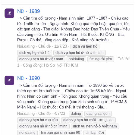
Nữ - 1989
=> Cần tìm đối tượng - Nam sinh năm: 1977 - 1987 - Chiều cao
từ: 1m65 trở lên - Ngoại hình: Không quá mập hoặc quá ốm, tóc
cắt gọn gàng - Tôn giáo: Không Đạo hoặc Đạo Thiên Chúa - Yêu
cầu vùng miền: Ưu tiên Miền Nam - Hút thuốc: KHÔNG - Bia,
Rượu: Có thể, uống giao tiếp - Khả năng nội trợ/nấu...
Noi.dating
Chủ đề
11/7/23
dịch
vụ
hẹn
hò
dich
vụ
hẹn
hò
1-1
dịch
vụ
hẹn
hò
ở
hồ chí minh
Trả lời:
dịch
vụ
hẹn
hò
ở
việt
nam
noidating
tìm người yêu
1
Cộng đồng:
Hồ Sơ Nối TP.HCM
Nữ - 1990
=> Cần tìm đối tượng - Nam sinh năm: Từ 1990 trở về trước,
thích người lớn tuổi hơn. - Chiều cao từ: 1m68 trở lên - Ngoại
hình: Nhìn có cảm tình - Tôn giáo: Không quan trọng - Yêu cầu
vùng miền: Không quan trọng (xác định sinh sống ở TP.HCM &
Miền Nam) - Hút thuốc: Có thể, ít thi thoảng - Bia...
Noi.dating
Chủ đề
4/7/23
dating
dating sài gòn
dịch
vụ
hẹn
hò
cao cấp
dịch
vụ
hẹn
hò
chất lượng cao
dịch
vụ
hẹn
hò
ở
hồ chí minh
dịch
vụ
hẹn
hò
ở
việt
nam
nối dating
tìm bạn gái sinh năm 90
tìm bạn đời