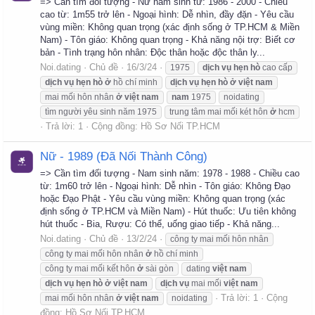
=> Cần tìm đối tượng - Nữ năm sinh từ: 1986 - 2000 - Chiều
cao từ: 1m55 trở lên - Ngoại hình: Dễ nhìn, đầy đặn - Yêu cầu
vùng miền: Không quan trọng (xác định sống ở TP.HCM & Miền
Nam) - Tôn giáo: Không quan trọng - Khả năng nội trợ: Biết cơ
bản - Tình trạng hôn nhân: Độc thân hoặc độc thân ly...
Noi.dating
Chủ đề
16/3/24
1975
dịch
vụ
hẹn
hò
cao cấp
dịch
vụ
hẹn
hò
ở
hồ chí minh
dịch
vụ
hẹn
hò
ở
việt
nam
mai mối hôn nhân
ở
việt
nam
nam
1975
noidating
tìm người yêu sinh năm 1975
trung tâm mai mối két hôn
ở
hcm
Trả lời: 1
Cộng đồng:
Hồ Sơ Nối TP.HCM
Nữ - 1989 (Đã Nối Thành Công)
=> Cần tìm đối tượng - Nam sinh năm: 1978 - 1988 - Chiều cao
từ: 1m60 trở lên - Ngoại hình: Dễ nhìn - Tôn giáo: Không Đạo
hoặc Đạo Phật - Yêu cầu vùng miền: Không quan trọng (xác
định sống ở TP.HCM và Miền Nam) - Hút thuốc: Ưu tiên không
hút thuốc - Bia, Rượu: Có thể, uống giao tiếp - Khả năng...
Noi.dating
Chủ đề
13/2/24
công ty mai mối hôn nhân
công ty mai mối hôn nhân
ở
hồ chí minh
công ty mai mối kết hôn
ở
sài gòn
dating
việt
nam
dịch
vụ
hẹn
hò
ở
việt
nam
dịch
vụ
mai mối
việt
nam
Trả lời: 1
Cộng
mai mối hôn nhân
ở
việt
nam
noidating
đồng:
Hồ Sơ Nối TP.HCM