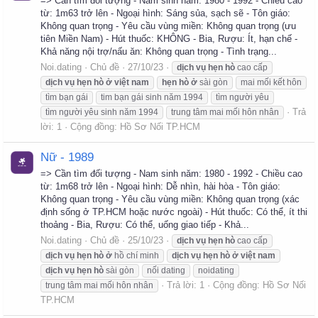
=> Cần tìm đối tượng - Nam sinh năm: 1980 - 1992 - Chiều cao
từ: 1m63 trở lên - Ngoại hình: Sáng sủa, sạch sẽ - Tôn giáo:
Không quan trọng - Yêu cầu vùng miền: Không quan trọng (ưu
tiên Miền Nam) - Hút thuốc: KHÔNG - Bia, Rượu: Ít, hạn chế -
Khả năng nội trợ/nấu ăn: Không quan trọng - Tình trạng...
Noi.dating
Chủ đề
27/10/23
dịch
vụ
hẹn
hò
cao cấp
dịch
vụ
hẹn
hò
ở
việt
nam
hẹn
hò
ở
sài gòn
mai mối kết hôn
tìm bạn gái
tim bạn gái sinh năm 1994
tìm người yêu
Trả
tìm người yêu sinh năm 1994
trung tâm mai mối hôn nhân
lời: 1
Cộng đồng:
Hồ Sơ Nối TP.HCM
Nữ - 1989
=> Cần tìm đối tượng - Nam sinh năm: 1980 - 1992 - Chiều cao
từ: 1m68 trở lên - Ngoại hình: Dễ nhìn, hài hòa - Tôn giáo:
Không quan trọng - Yêu cầu vùng miền: Không quan trọng (xác
định sống ở TP.HCM hoặc nước ngoài) - Hút thuốc: Có thể, ít thi
thoảng - Bia, Rượu: Có thể, uống giao tiếp - Khả...
Noi.dating
Chủ đề
25/10/23
dịch
vụ
hẹn
hò
cao cấp
dịch
vụ
hẹn
hò
ở
hồ chí minh
dịch
vụ
hẹn
hò
ở
việt
nam
dịch
vụ
hẹn
hò
sài gòn
nối dating
noidating
Trả lời: 1
Cộng đồng:
Hồ Sơ Nối
trung tâm mai mối hôn nhân
TP.HCM