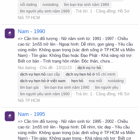
nối dating
noidating
tìm bạn trai sinh năm 1989
Trả lời: 1
Cộng đồng:
Hồ Sơ
tìm người yêu sinh năm 1989
Nối TP.HCM
Nam - 1990
=> Cần tìm đối tượng - Nữ năm sinh từ: 1991 - 1997 - Chiều
cao từ: 1m55 trở lên - Ngoại hình: Dễ nhìn, gọn gàng - Yêu cầu
vùng miền: Không quan trọng (xác định sống ở TP.HCM và Miền
Nam) - Tôn giáo: Không Đạo hoặc Đạo Phật - Khả năng nội trợ:
Biết cơ bản - Tình trạng hôn nhân: Độc thân, chưa...
Noi.dating
Chủ đề
13/11/23
dịch
vụ
hẹ
hò
dịch
vụ
hẹn
hò
cao cấp
dịch
vụ
hẹn
hò
ở
hồ chí minh
dịch
vụ
hẹn
hò
ở
việt
nam
hẹn
hò
mai mối
noidating
tìm bạn gái
tìm bạn trai sinh năm 1990
tìm người yêu
Trả lời: 1
Cộng đồng:
Hồ Sơ
tìm người yêu sinh năm 1990
Nối TP.HCM
Nam - 1995
=> Cần tìm đối tượng - Nữ năm sinh từ: 1995 - 2002 - Chiều
cao từ: 1m55 trở lên - Ngoại hình: Dễ nhìn, tóc đẹp - Yêu cầu
vùng miền: Không quan trọng (xác định sống ở TP.HCM và Miền
Nam) - Tôn giáo: Không quan trọng - Khả năng nội trợ: Biết cơ