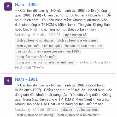
Nam - 1985
=> Cần tìm đối tượng - Nữ năm sinh từ: 1988 trở lên (không
quen 1991, 1998) - Chiều cao từ: 1m50 trở lên - Ngoại hình: Dễ
nhìn, thiện cảm - Yêu cầu vùng miền: Không quan trọng (xác
định sinh sống ở TP.HCM & Miền Nam) - Tôn giáo: Không Đạo
hoặc Đạo Phật - Khả năng nội trợ: Biết cơ bản - Tình...
Noi.dating
Chủ đề
13/10/23
dịch
vụ
hẹn
hò
dịch
vụ
hẹn
hò
nối dating
dịch
vụ
hẹn
hò
ở
việt
nam
dịch
vụ
mai mối
tìm bạn gái
tìm bạn trai sinh năm 1985
tìm bạn đời
tìm người yêu sinh năm 1985
trung tâm mai mối hôn nhân
Trả lời: 1
Cộng đồng:
trung tâm mai mối hôn nhân
ở
việt
nam
Hồ Sơ Nối TP.HCM
Nam - 1991
=> Cần tìm đối tượng - Nữ năm sinh từ: 1991 - 199 (không
muốn quen 1997) - Chiều cao từ: 1m55 trở lên - Ngoại hình: vóc
dáng cân đối, khuôn mặt sáng sủa - Yêu cầu vùng miền: Không
quan trọng (xác định sống ở TP.HCM & Miền Nam) - Tôn giáo:
Không Đạo hoặc Đạo Phật - Khả năng nội trợ: Biết cơ bản...
Noi.dating
Chủ đề
26/9/23
dating
dating sài gòn
dịch
vụ
hẹn
hò
nối dating
dịch
vụ
hẹn
hò
ở
hồ chí minh