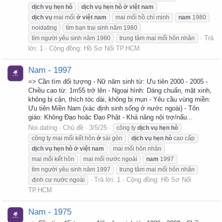
dịch
vụ
hẹn
hò
dịch
vụ
hẹn
hò
ở
việt
nam
dịch
vụ
mai mối
ở
việt
nam
mai mối hồ chì minh
nam
1980
noidating
tìm bạn trai sinh năm 1980
Trả
tìm người yêu sinh năm 1980
trung tâm mai mối hôn nhân
lời: 1
Cộng đồng:
Hồ Sơ Nối TP.HCM
Nam - 1997
=> Cần tìm đối tượng - Nữ năm sinh từ: Ưu tiên 2000 - 2005 -
Chiều cao từ: 1m55 trở lên - Ngoại hình: Dáng chuẩn, mặt xinh,
không bị cận, thích tóc dài, không bị mụn - Yêu cầu vùng miền:
Ưu tiên Miền Nam (xác định sinh sống ở nước ngoài) - Tôn
giáo: Không Đạo hoặc Đạo Phật - Khả năng nội trợ/nấu...
Noi.dating
Chủ đề
3/5/25
công ty
dịch
vụ
hẹn
hò
công ty mai mối kết hôn
ở
sài gòn
dịch
vụ
hẹn
hò
cao cấp
dịch
vụ
hẹn
hò
ở
việt
nam
mai mối hôn nhân
mai mối kết hôn
mai mối nước ngoài
nam
1997
tìm người yêu sinh năm 1997
trung tâm mai mối hôn nhân
Trả lời: 1
Cộng đồng:
Hồ Sơ Nối
định cư nước ngoài
TP.HCM
Nam - 1975