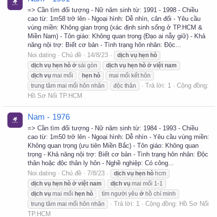
=> Cần tìm đối tượng - Nữ năm sinh từ: 1991 - 1998 - Chiều
cao từ: 1m58 trở lên - Ngoại hình: Dễ nhìn, cân đối - Yêu cầu
vùng miền: Không gian trọng (xác định sinh sống ở TP.HCM &
Miền Nam) - Tôn giáo: Không quan trọng (Đạo ai nẫy giữ) - Khả
năng nội trợ: Biết cơ bản - Tình trạng hôn nhân: Độc...
Noi.dating
Chủ đề
14/8/23
dịch
vụ
hẹn
hò
dịch
vụ
hẹn
hò
ở
sài gòn
dịch
vụ
hẹn
hò
ở
việt
nam
dịch
vụ
mai mối
hẹn
hò
mai mối kết hôn
Trả lời: 1
Cộng đồng:
trung tâm mai mối hôn nhân
độc thân
Hồ Sơ Nối TP.HCM
Nam - 1976
=> Cần tìm đối tượng - Nữ năm sinh từ: 1984 - 1993 - Chiều
cao từ: 1m50 trở lên - Ngoại hình: Dễ nhìn - Yêu cầu vùng miền:
Không quan trọng (ưu tiên Miền Bắc) - Tôn giáo: Không quan
trọng - Khả năng nội trợ: Biết cơ bản - Tình trạng hôn nhân: Độc
thân hoặc độc thân ly hôn - Nghề nghiệp: Có công...
Noi.dating
Chủ đề
7/8/23
dịch
vụ
hẹn
hò
hcm
dịch
vụ
hẹn
hò
ở
việt
nam
dịch
vụ
mai mối 1-1
dịch
vụ
mai mối
hẹn
hò
tìm người yêu
ở
hồ chí minh
Trả lời: 1
Cộng đồng:
Hồ Sơ Nối
trung tâm mai mối hôn nhân
TP.HCM