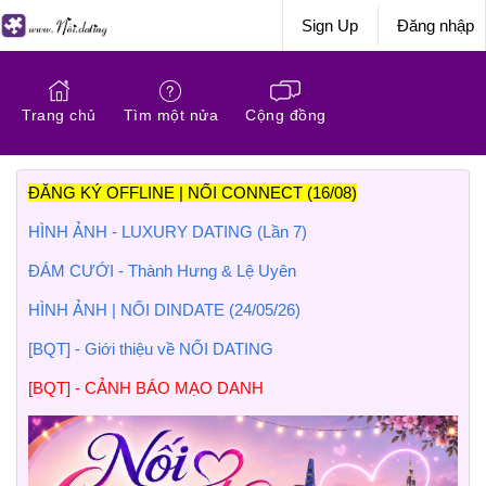
Sign Up
Đăng nhập
Trang chủ
Tìm một nửa
Cộng đồng
ĐĂNG KÝ OFFLINE | NỐI CONNECT (16/08)
HÌNH ẢNH - LUXURY DATING (Lần 7)
ĐÁM CƯỚI - Thành Hưng & Lệ Uyên
HÌNH ẢNH | NỐI DINDATE (24/05/26)
[BQT] - Giới thiệu về NỐI DATING
[BQT] - CẢNH BÁO MẠO DANH