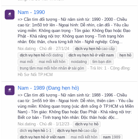
Nam - 1990
=> Cần tìm đối tượng - Nữ năm sinh từ: 1990 - 2000 - Chiều
cao từ: 1m50 trở lên - Ngoại hình: Dễ nhìn, cân đối - Yêu cầu
vùng miền: Không quan trọng - Tôn giáo: Không Đạo hoặc Đạo
Phật - Khả năng nội trợ: Không quan trọng - Tình trạng hôn
nhân: Độc thân, chưa từng kết hôn - Nghề nghiệp: Công...
Noi.dating
Chủ đề
27/1/24
dịch
vụ
hẹn
hò
cao cấp
dịch
vụ
hẹn
hò
nối dating
dịch
vụ
hẹn
hò
ở
việt
nam
hẹn
hò
mai mối
mai mối kết hôn
noidating
tìm bạn đời
Trả lời: 1
Cộng đồng:
trung tâm mai mối hôn nhân
ở
sài gòn
Hồ Sơ Nối TP.HCM
Nam - 1989 (Đang hẹn hò)
=> Cần tìm đối tượng - Nữ năm sinh từ: 1988 - 1996 - Chiều
cao từ: 1m55 trở lên - Ngoại hình: Dễ nhìn, thiện cảm - Yêu cầu
vùng miền: Không quan trọng (xác định sống ở TP.HCM và Miền
Nam) - Tôn giáo: Không Đạo hoặc Đạo Phật - Khả năng nội trợ:
Biết cơ bản - Tình trạng hôn nhân: Độc thân hoặc độc...
Noi.dating
Chủ đề
1/12/23
dịch
vụ
hẹ
hò
dich
vụ
hẹn
hò
1-1
dịch
vụ
hẹn
hò
cao cấp
dịch
vụ
hẹn
hò
ở
việt
nam
mai mối kết hôn
nam
1989