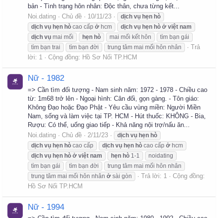
bản - Tình trạng hôn nhân: Độc thân, chưa từng kết...
Noi.dating
Chủ đề
10/11/23
dịch
vụ
hẹn
hò
dịch
vụ
hẹn
hò
cao cấp
ở
hcm
dịch
vụ
hẹn
hò
ở
việt
nam
dịch
vụ
mai mối
hẹn
hò
mai mối kết hôn
tìm bạn gái
Trả
tìm bạn trai
tìm bạn đời
trung tâm mai mối hôn nhân
lời: 1
Cộng đồng:
Hồ Sơ Nối TP.HCM
Nữ - 1982
=> Cần tìm đối tượng - Nam sinh năm: 1972 - 1978 - Chiều cao
từ: 1m68 trở lên - Ngoại hình: Cân đối, gọn gàng. - Tôn giáo:
Không Đạo hoặc Đạo Phật - Yêu cầu vùng miền: Người Miền
Nam, sống và làm việc tại TP. HCM - Hút thuốc: KHÔNG - Bia,
Rượu: Có thể, uống giao tiếp - Khả năng nội trợ/nấu ăn...
Noi.dating
Chủ đề
2/11/23
dịch
vụ
hẹn
hò
dịch
vụ
hẹn
hò
cao cấp
dịch
vụ
hẹn
hò
cao cấp
ở
hcm
dịch
vụ
hẹn
hò
ở
việt
nam
hẹn
hò
1-1
noidating
tìm bạn gái
tìm bạn đời
trung tâm mai mối hôn nhân
Trả lời: 1
Cộng đồng:
trung tâm mai mối hôn nhân
ở
sài gòn
Hồ Sơ Nối TP.HCM
Nữ - 1994