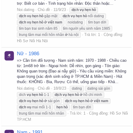
trợ: Biết cơ bản - Tình trạng hôn nhân: Độc thân hoặc...
Noi.dating
Chủ đề
11/9/23
dịch
vụ
hẹn
hò
dịch
vụ
hẹn
hò
gặp mặt
dịch
vụ
hẹn
hò
nối dating
dịch
vụ
hẹn
hò
ở
việt
nam
noidating
tìm bạn dời
tìm bạn trai sinh năm 85
tìm người yêu sinh năm 1985
Trả lời: 1
Cộng đồng:
trung tâm mai mối hôn nhân
ở
hà nội
Hồ Sơ Nối Hà Nội
Nữ - 1986
=> Cần tìm đối tượng - Nam sinh năm: 1970 - 1988 - Chiều cao
từ: 1m68 trở lên - Ngoại hình: Dễ nhìn, gọn gàng - Tôn giáo:
Không quan trọng (Đạo ai nẫy giữ) - Yêu cầu vùng miền: Không
quan trọng (xác định sinh sống ở TP.HCM & Miền Nam) - Hút
thuốc: KHÔNG - Bia, Rượu: Có thể, uống giao tiếp - Khả...
Noi.dating
Chủ đề
18/8/23
dating
dating sài gòn
dich
vụ
hẹn
hò
1-1
dịch
vụ
hẹn
hò
ở
hồ chí minh
dịch
vụ
hẹn
hò
ở
sài gòn
dịch
vụ
hẹn
hò
ở
việt
nam
dịch
vụ
mai mối 1-1
hẹn
hò
tìm bạn đời
Trả lời: 1
Cộng đồng:
Hồ Sơ Nối
trung tâm mai mối hôn nhân
TP.HCM
Nam - 1991