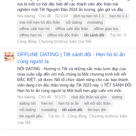
mà là một cơ hội đặc biệt để các thành viên độc thân trải
nghiệm một Tết Nguyên Đán 2024 ấn tượng, gần gũi và đầy...
Noi.dating
Chủ đề
31/1/24
dich vụ hẹn hò 1-1
hẹn hò 1-1
mai mối hẹn hò độc thân
nối dating
noidating
offline cafe hẹn hò
offline cafe độc thân
offline giao lưu
Trả lời: 0
offline hẹn hò
offline hội độc thân
tết
sánh
đôi
Cộng đồng:
Chương trình/sự kiện của Nối
OFFLINE DATING | Tết sánh đôi - Hẹn hò bí ẩn
cùng người lạ
NỐI DATING - Hương vị Tết và những sắc màu tươi đẹp của
mùa xuân sắp đến với mỗi chúng ta Một chương trình kết nối
ĐẶC BIỆT, sẽ được Nối tổ chức dành riêng cho các bạn thành
viên đang còn độc thân trong dịp Tết 2023 này :) TẾT SÁNH ĐÔi
Hẹn hò bí ẩn cùng người lạ Một buổi hẹn gặp cafe với một...
Noi.dating
Chủ đề
5/1/23
club độc thân sài gòn
dating
dating nối
hẹn hò
hẹn hò bi ẩn
kết nối độc thân
nối dating
noidating
tết
sánh
đôi
tìm bạn đời
Trả lời: 0
Cộng đồng:
Chương trình/sự kiện
tìm người yêu
của Nối