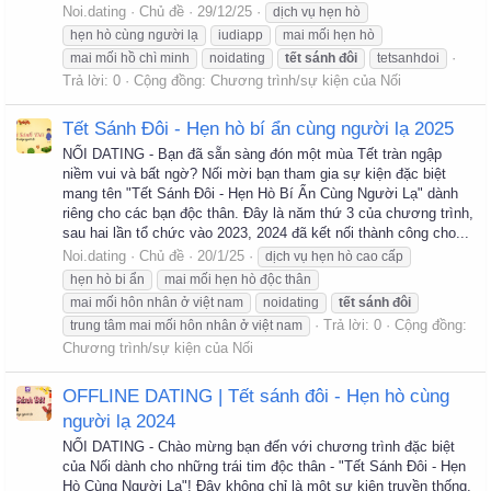
Noi.dating
Chủ đề
29/12/25
dịch vụ hẹn hò
hẹn hò cùng người lạ
iudiapp
mai mối hẹn hò
mai mối hồ chì minh
noidating
tết
sánh
đôi
tetsanhdoi
Trả lời: 0
Cộng đồng:
Chương trình/sự kiện của Nối
Tết Sánh Đôi - Hẹn hò bí ẩn cùng người lạ 2025
NỐI DATING - Bạn đã sẵn sàng đón một mùa Tết tràn ngập
niềm vui và bất ngờ? Nối mời bạn tham gia sự kiện đặc biệt
mang tên "Tết Sánh Đôi - Hẹn Hò Bí Ẩn Cùng Người Lạ" dành
riêng cho các bạn độc thân. Đây là năm thứ 3 của chương trình,
sau hai lần tổ chức vào 2023, 2024 đã kết nối thành công cho...
Noi.dating
Chủ đề
20/1/25
dịch vụ hẹn hò cao cấp
hẹn hò bi ẩn
mai mối hẹn hò độc thân
mai mối hôn nhân ở việt nam
noidating
tết
sánh
đôi
Trả lời: 0
Cộng đồng:
trung tâm mai mối hôn nhân ở việt nam
Chương trình/sự kiện của Nối
OFFLINE DATING | Tết sánh đôi - Hẹn hò cùng
người lạ 2024
NỐI DATING - Chào mừng bạn đến với chương trình đặc biệt
của Nối dành cho những trái tim độc thân - "Tết Sánh Đôi - Hẹn
Hò Cùng Người Lạ"! Đây không chỉ là một sự kiện truyền thống,