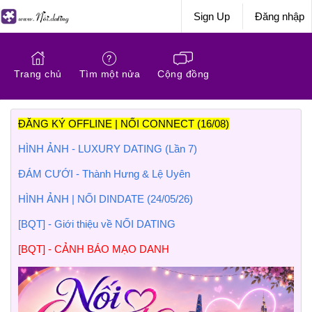
Sign Up
Đăng nhập
Trang chủ
Tìm một nửa
Cộng đồng
ĐĂNG KÝ OFFLINE | NỐI CONNECT (16/08)
HÌNH ẢNH - LUXURY DATING (Lần 7)
ĐÁM CƯỚI - Thành Hưng & Lệ Uyên
HÌNH ẢNH | NỐI DINDATE (24/05/26)
[BQT] - Giới thiệu về NỐI DATING
[BQT] - CẢNH BÁO MẠO DANH