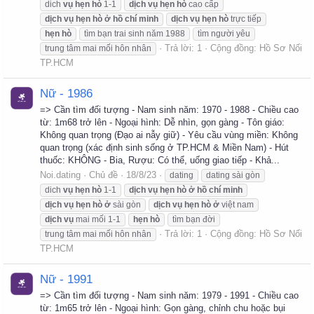
dich
vụ
hẹn
hò
1-1
dịch
vụ
hẹn
hò
cao cấp
dịch
vụ
hẹn
hò
ở
hồ
chí
minh
dịch
vụ
hẹn
hò
trực tiếp
hẹn
hò
tìm bạn trai sinh năm 1988
tìm người yêu
Trả lời: 1
Cộng đồng:
Hồ Sơ Nối
trung tâm mai mối hôn nhân
TP.HCM
Nữ - 1986
=> Cần tìm đối tượng - Nam sinh năm: 1970 - 1988 - Chiều cao
từ: 1m68 trở lên - Ngoại hình: Dễ nhìn, gọn gàng - Tôn giáo:
Không quan trọng (Đạo ai nẫy giữ) - Yêu cầu vùng miền: Không
quan trọng (xác định sinh sống ở TP.HCM & Miền Nam) - Hút
thuốc: KHÔNG - Bia, Rượu: Có thể, uống giao tiếp - Khả...
Noi.dating
Chủ đề
18/8/23
dating
dating sài gòn
dich
vụ
hẹn
hò
1-1
dịch
vụ
hẹn
hò
ở
hồ
chí
minh
dịch
vụ
hẹn
hò
ở
sài gòn
dịch
vụ
hẹn
hò
ở
việt nam
dịch
vụ
mai mối 1-1
hẹn
hò
tìm bạn đời
Trả lời: 1
Cộng đồng:
Hồ Sơ Nối
trung tâm mai mối hôn nhân
TP.HCM
Nữ - 1991
=> Cần tìm đối tượng - Nam sinh năm: 1979 - 1991 - Chiều cao
từ: 1m65 trở lên - Ngoại hình: Gọn gàng, chỉnh chu hoặc bụi