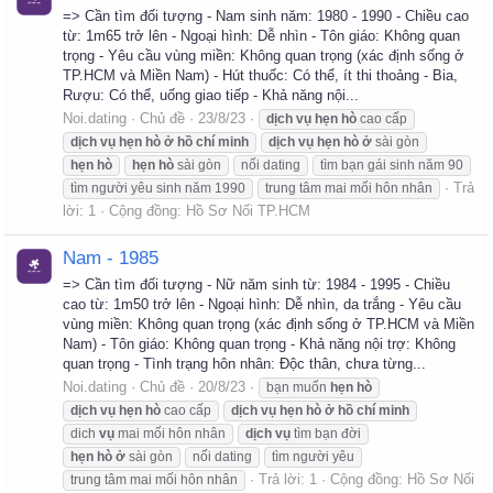
=> Cần tìm đối tượng - Nam sinh năm: 1980 - 1990 - Chiều cao
từ: 1m65 trở lên - Ngoại hình: Dễ nhìn - Tôn giáo: Không quan
trọng - Yêu cầu vùng miền: Không quan trọng (xác định sống ở
TP.HCM và Miền Nam) - Hút thuốc: Có thể, ít thi thoảng - Bia,
Rượu: Có thể, uống giao tiếp - Khả năng nội...
Noi.dating
Chủ đề
23/8/23
dịch
vụ
hẹn
hò
cao cấp
dịch
vụ
hẹn
hò
ở
hồ
chí
minh
dịch
vụ
hẹn
hò
ở
sài gòn
hẹn
hò
hẹn
hò
sài gòn
nối dating
tìm bạn gái sinh năm 90
Trả
tìm người yêu sinh năm 1990
trung tâm mai mối hôn nhân
lời: 1
Cộng đồng:
Hồ Sơ Nối TP.HCM
Nam - 1985
=> Cần tìm đối tượng - Nữ năm sinh từ: 1984 - 1995 - Chiều
cao từ: 1m50 trở lên - Ngoại hình: Dễ nhìn, da trắng - Yêu cầu
vùng miền: Không quan trọng (xác định sống ở TP.HCM và Miền
Nam) - Tôn giáo: Không quan trọng - Khả năng nội trợ: Không
quan trọng - Tình trạng hôn nhân: Độc thân, chưa từng...
Noi.dating
Chủ đề
20/8/23
bạn muốn
hẹn
hò
dịch
vụ
hẹn
hò
cao cấp
dịch
vụ
hẹn
hò
ở
hồ
chí
minh
dich
vụ
mai mối hôn nhân
dịch
vụ
tìm bạn đời
hẹn
hò
ở
sài gòn
nối dating
tìm người yêu
Trả lời: 1
Cộng đồng:
Hồ Sơ Nối
trung tâm mai mối hôn nhân