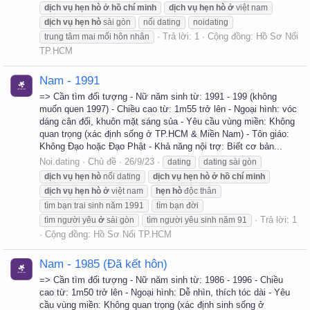
dịch
vụ
hẹn
hò
ở
hồ
chí
minh
dịch
vụ
hẹn
hò
ở
việt nam
dịch
vụ
hẹn
hò
sài gòn
nối dating
noidating
Trả lời: 1
Cộng đồng:
Hồ Sơ Nối
trung tâm mai mối hôn nhân
TP.HCM
Nam - 1991
=> Cần tìm đối tượng - Nữ năm sinh từ: 1991 - 199 (không
muốn quen 1997) - Chiều cao từ: 1m55 trở lên - Ngoại hình: vóc
dáng cân đối, khuôn mặt sáng sủa - Yêu cầu vùng miền: Không
quan trọng (xác định sống ở TP.HCM & Miền Nam) - Tôn giáo:
Không Đạo hoặc Đạo Phật - Khả năng nội trợ: Biết cơ bản...
Noi.dating
Chủ đề
26/9/23
dating
dating sài gòn
dịch
vụ
hẹn
hò
nối dating
dịch
vụ
hẹn
hò
ở
hồ
chí
minh
dịch
vụ
hẹn
hò
ở
việt nam
hẹn
hò
độc thân
tìm bạn trai sinh năm 1991
tìm bạn đời
Trả lời: 1
tìm người yêu
ở
sài gòn
tìm người yêu sinh năm 91
Cộng đồng:
Hồ Sơ Nối TP.HCM
Nam - 1985 (Đã kết hôn)
=> Cần tìm đối tượng - Nữ năm sinh từ: 1986 - 1996 - Chiều
cao từ: 1m50 trở lên - Ngoại hình: Dễ nhìn, thích tóc dài - Yêu
cầu vùng miền: Không quan trọng (xác định sinh sống ở