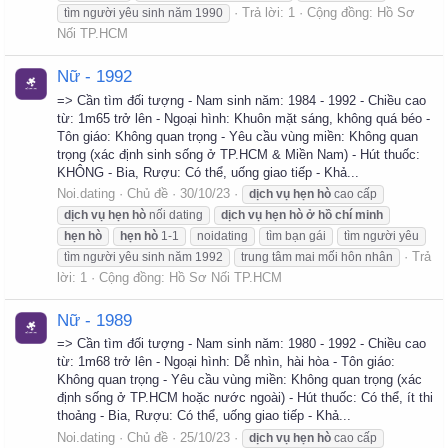
Trả lời: 1
Cộng đồng:
Hồ Sơ
tìm người yêu sinh năm 1990
Nối TP.HCM
Nữ - 1992
=> Cần tìm đối tượng - Nam sinh năm: 1984 - 1992 - Chiều cao
từ: 1m65 trở lên - Ngoại hình: Khuôn mặt sáng, không quá béo -
Tôn giáo: Không quan trọng - Yêu cầu vùng miền: Không quan
trọng (xác định sinh sống ở TP.HCM & Miền Nam) - Hút thuốc:
KHÔNG - Bia, Rượu: Có thể, uống giao tiếp - Khả...
Noi.dating
Chủ đề
30/10/23
dịch
vụ
hẹn
hò
cao cấp
dịch
vụ
hẹn
hò
nối dating
dịch
vụ
hẹn
hò
ở
hồ
chí
minh
hẹn
hò
hẹn
hò
1-1
noidating
tìm bạn gái
tìm người yêu
Trả
tìm người yêu sinh năm 1992
trung tâm mai mối hôn nhân
lời: 1
Cộng đồng:
Hồ Sơ Nối TP.HCM
Nữ - 1989
=> Cần tìm đối tượng - Nam sinh năm: 1980 - 1992 - Chiều cao
từ: 1m68 trở lên - Ngoại hình: Dễ nhìn, hài hòa - Tôn giáo:
Không quan trọng - Yêu cầu vùng miền: Không quan trọng (xác
định sống ở TP.HCM hoặc nước ngoài) - Hút thuốc: Có thể, ít thi
thoảng - Bia, Rượu: Có thể, uống giao tiếp - Khả...
Noi.dating
Chủ đề
25/10/23
dịch
vụ
hẹn
hò
cao cấp