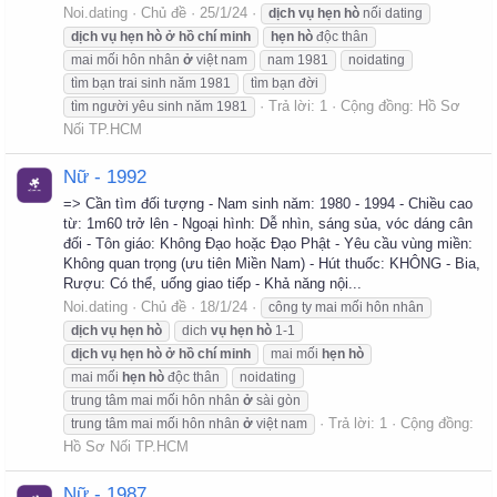
Noi.dating
Chủ đề
25/1/24
dịch
vụ
hẹn
hò
nối dating
dịch
vụ
hẹn
hò
ở
hồ
chí
minh
hẹn
hò
độc thân
mai mối hôn nhân
ở
việt nam
nam 1981
noidating
tìm bạn trai sinh năm 1981
tìm bạn đời
Trả lời: 1
Cộng đồng:
Hồ Sơ
tìm người yêu sinh năm 1981
Nối TP.HCM
Nữ - 1992
=> Cần tìm đối tượng - Nam sinh năm: 1980 - 1994 - Chiều cao
từ: 1m60 trở lên - Ngoại hình: Dễ nhìn, sáng sủa, vóc dáng cân
đối - Tôn giáo: Không Đạo hoặc Đạo Phật - Yêu cầu vùng miền:
Không quan trọng (ưu tiên Miền Nam) - Hút thuốc: KHÔNG - Bia,
Rượu: Có thể, uống giao tiếp - Khả năng nội...
Noi.dating
Chủ đề
18/1/24
công ty mai mối hôn nhân
dịch
vụ
hẹn
hò
dich
vụ
hẹn
hò
1-1
dịch
vụ
hẹn
hò
ở
hồ
chí
minh
mai mối
hẹn
hò
mai mối
hẹn
hò
độc thân
noidating
trung tâm mai mối hôn nhân
ở
sài gòn
Trả lời: 1
Cộng đồng:
trung tâm mai mối hôn nhân
ở
việt nam
Hồ Sơ Nối TP.HCM
Nữ - 1987