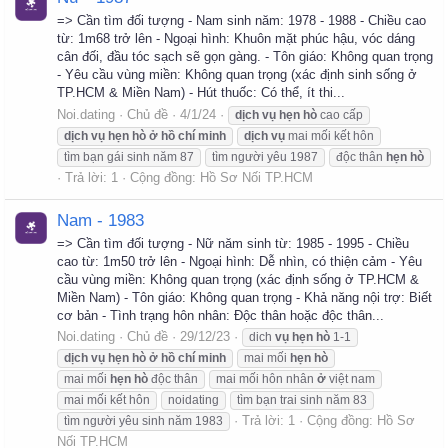
=> Cần tìm đối tượng - Nam sinh năm: 1978 - 1988 - Chiều cao
từ: 1m68 trở lên - Ngoại hình: Khuôn mặt phúc hậu, vóc dáng
cân đối, đầu tóc sạch sẽ gọn gàng. - Tôn giáo: Không quan trọng
- Yêu cầu vùng miền: Không quan trọng (xác định sinh sống ở
TP.HCM & Miền Nam) - Hút thuốc: Có thể, ít thi...
Noi.dating
Chủ đề
4/1/24
dịch
vụ
hẹn
hò
cao cấp
dịch
vụ
hẹn
hò
ở
hồ
chí
minh
dịch
vụ
mai mối kết hôn
tìm bạn gái sinh năm 87
tìm người yêu 1987
độc thân
hẹn
hò
Trả lời: 1
Cộng đồng:
Hồ Sơ Nối TP.HCM
Nam - 1983
=> Cần tìm đối tượng - Nữ năm sinh từ: 1985 - 1995 - Chiều
cao từ: 1m50 trở lên - Ngoại hình: Dễ nhìn, có thiện cảm - Yêu
cầu vùng miền: Không quan trọng (xác định sống ở TP.HCM &
Miền Nam) - Tôn giáo: Không quan trọng - Khả năng nội trợ: Biết
cơ bản - Tình trạng hôn nhân: Độc thân hoặc độc thân...
Noi.dating
Chủ đề
29/12/23
dich
vụ
hẹn
hò
1-1
dịch
vụ
hẹn
hò
ở
hồ
chí
minh
mai mối
hẹn
hò
mai mối
hẹn
hò
độc thân
mai mối hôn nhân
ở
việt nam
mai mối kết hôn
noidating
tìm bạn trai sinh năm 83
Trả lời: 1
Cộng đồng:
Hồ Sơ
tìm người yêu sinh năm 1983
Nối TP.HCM