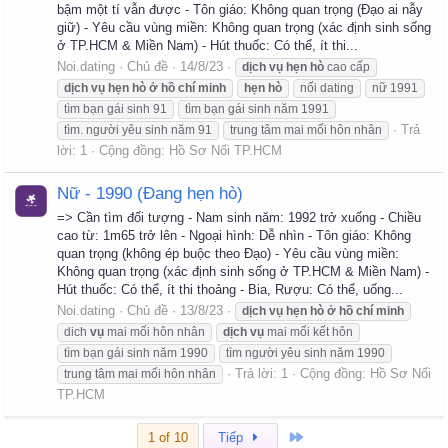
bậm một tí vẫn được - Tôn giáo: Không quan trọng (Đạo ai nẫy
giữ) - Yêu cầu vùng miền: Không quan trọng (xác định sinh sống
ở TP.HCM & Miền Nam) - Hút thuốc: Có thể, ít thi...
Noi.dating
Chủ đề
14/8/23
dịch
vụ
hẹn
hò
cao cấp
dịch
vụ
hẹn
hò
ở
hồ
chí
minh
hẹn
hò
nối dating
nữ 1991
tìm bạn gái sinh 91
tìm bạn gái sinh năm 1991
Trả
tìm. người yêu sinh năm 91
trung tâm mai mối hôn nhân
lời: 1
Cộng đồng:
Hồ Sơ Nối TP.HCM
Nữ - 1990 (Đang hẹn hò)
=> Cần tìm đối tượng - Nam sinh năm: 1992 trở xuống - Chiều
cao từ: 1m65 trở lên - Ngoại hình: Dễ nhìn - Tôn giáo: Không
quan trọng (không ép buộc theo Đạo) - Yêu cầu vùng miền:
Không quan trọng (xác định sinh sống ở TP.HCM & Miền Nam) -
Hút thuốc: Có thể, ít thi thoảng - Bia, Rượu: Có thể, uống...
Noi.dating
Chủ đề
13/8/23
dịch
vụ
hẹn
hò
ở
hồ
chí
minh
dich
vụ
mai mối hôn nhân
dịch
vụ
mai mối kết hôn
tìm bạn gái sinh năm 1990
tìm người yêu sinh năm 1990
Trả lời: 1
Cộng đồng:
Hồ Sơ Nối
trung tâm mai mối hôn nhân
TP.HCM
Cuối
1 of 10
Tiếp