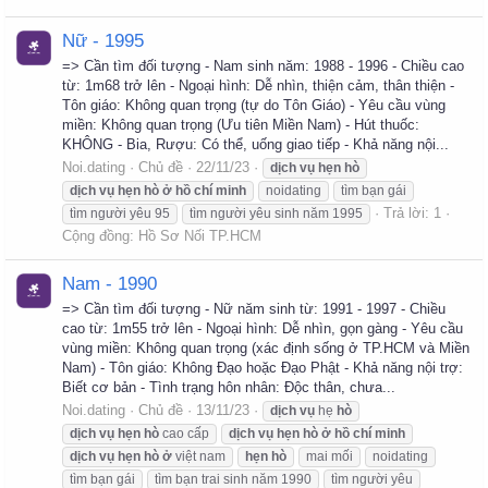
Nữ - 1995
=> Cần tìm đối tượng - Nam sinh năm: 1988 - 1996 - Chiều cao
từ: 1m68 trở lên - Ngoại hình: Dễ nhìn, thiện cảm, thân thiện -
Tôn giáo: Không quan trọng (tự do Tôn Giáo) - Yêu cầu vùng
miền: Không quan trọng (Ưu tiên Miền Nam) - Hút thuốc:
KHÔNG - Bia, Rượu: Có thể, uống giao tiếp - Khả năng nội...
Noi.dating
Chủ đề
22/11/23
dịch
vụ
hẹn
hò
dịch
vụ
hẹn
hò
ở
hồ
chí
minh
noidating
tìm bạn gái
Trả lời: 1
tìm người yêu 95
tìm người yêu sinh năm 1995
Cộng đồng:
Hồ Sơ Nối TP.HCM
Nam - 1990
=> Cần tìm đối tượng - Nữ năm sinh từ: 1991 - 1997 - Chiều
cao từ: 1m55 trở lên - Ngoại hình: Dễ nhìn, gọn gàng - Yêu cầu
vùng miền: Không quan trọng (xác định sống ở TP.HCM và Miền
Nam) - Tôn giáo: Không Đạo hoặc Đạo Phật - Khả năng nội trợ:
Biết cơ bản - Tình trạng hôn nhân: Độc thân, chưa...
Noi.dating
Chủ đề
13/11/23
dịch
vụ
hẹ
hò
dịch
vụ
hẹn
hò
cao cấp
dịch
vụ
hẹn
hò
ở
hồ
chí
minh
dịch
vụ
hẹn
hò
ở
việt nam
hẹn
hò
mai mối
noidating
tìm bạn gái
tìm bạn trai sinh năm 1990
tìm người yêu