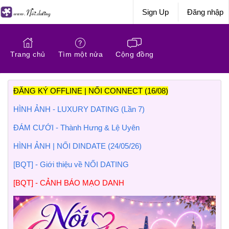
Sign Up
Đăng nhập
Trang chủ
Tìm một nửa
Cộng đồng
ĐĂNG KÝ OFFLINE | NỐI CONNECT (16/08)
HÌNH ẢNH - LUXURY DATING (Lần 7)
ĐÁM CƯỚI - Thành Hưng & Lệ Uyên
HÌNH ẢNH | NỐI DINDATE (24/05/26)
[BQT] - Giới thiệu về NỐI DATING
[BQT] - CẢNH BÁO MẠO DANH