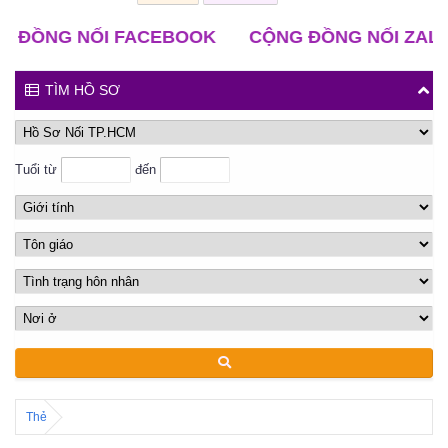
G NỐI FACEBOOK
CỘNG ĐỒNG NỐI ZALO
CL
TÌM HỒ SƠ
Tuổi từ
đến
Thẻ