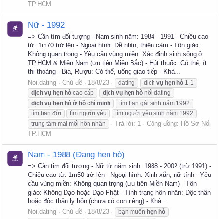
TP.HCM
Nữ - 1992
=> Cần tìm đối tượng - Nam sinh năm: 1984 - 1991 - Chiều cao
từ: 1m70 trở lên - Ngoại hình: Dễ nhìn, thiện cảm - Tôn giáo:
Không quan trọng - Yêu cầu vùng miền: Xác định sinh sống ở
TP.HCM & Miền Nam (ưu tiên Miền Bắc) - Hút thuốc: Có thể, ít
thi thoảng - Bia, Rượu: Có thể, uống giao tiếp - Khả...
Noi.dating
Chủ đề
18/8/23
dating
dich
vụ
hẹn
hò
1-1
dịch
vụ
hẹn
hò
cao cấp
dịch
vụ
hẹn
hò
nối dating
dịch
vụ
hẹn
hò
ở
hồ
chí
minh
tìm bạn gái sinh năm 1992
tìm bạn đời
tìm người yêu
tìm người yêu sinh năm 1992
Trả lời: 1
Cộng đồng:
Hồ Sơ Nối
trung tâm mai mối hôn nhân
TP.HCM
Nam - 1988 (Đang hẹn hò)
=> Cần tim đối tượng - Nữ từ năm sinh: 1988 - 2002 (trừ 1991) -
Chiều cao từ: 1m50 trở lên - Ngoại hình: Xinh xắn, nữ tính - Yêu
cầu vùng miền: Không quan trọng (ưu tiên Miền Nam) - Tôn
giáo: Không Đạo hoặc Đạo Phật - Tình trạng hôn nhân: Độc thân
hoặc độc thân ly hôn (chưa có con riêng) - Khả...
Noi.dating
Chủ đề
18/8/23
bạn muốn
hẹn
hò