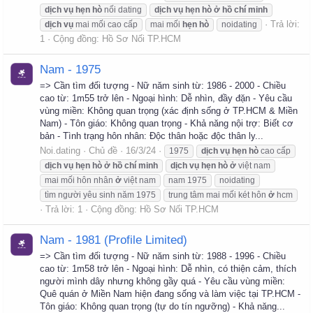
dịch
vụ
hẹn
hò
nối dating
dịch
vụ
hẹn
hò
ở
hồ
chí
minh
Trả lời:
dịch
vụ
mai mối cao cấp
mai mối
hẹn
hò
noidating
1
Cộng đồng:
Hồ Sơ Nối TP.HCM
Nam - 1975
=> Cần tìm đối tượng - Nữ năm sinh từ: 1986 - 2000 - Chiều
cao từ: 1m55 trở lên - Ngoại hình: Dễ nhìn, đầy đặn - Yêu cầu
vùng miền: Không quan trọng (xác định sống ở TP.HCM & Miền
Nam) - Tôn giáo: Không quan trọng - Khả năng nội trợ: Biết cơ
bản - Tình trạng hôn nhân: Độc thân hoặc độc thân ly...
Noi.dating
Chủ đề
16/3/24
1975
dịch
vụ
hẹn
hò
cao cấp
dịch
vụ
hẹn
hò
ở
hồ
chí
minh
dịch
vụ
hẹn
hò
ở
việt nam
mai mối hôn nhân
ở
việt nam
nam 1975
noidating
tìm người yêu sinh năm 1975
trung tâm mai mối két hôn
ở
hcm
Trả lời: 1
Cộng đồng:
Hồ Sơ Nối TP.HCM
Nam - 1981 (Profile Limited)
=> Cần tìm đối tượng - Nữ năm sinh từ: 1988 - 1996 - Chiều
cao từ: 1m58 trở lên - Ngoại hình: Dễ nhìn, có thiện cảm, thích
người mình dây nhưng không gầy quá - Yêu cầu vùng miền:
Quê quán ở Miền Nam hiện đang sống và làm việc tại TP.HCM -
Tôn giáo: Không quan trọng (tự do tín ngưỡng) - Khả năng...