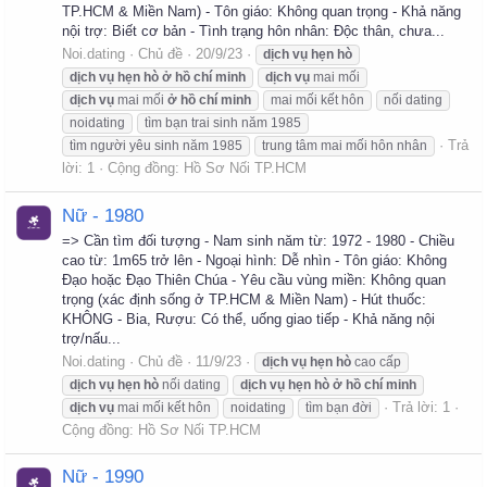
TP.HCM & Miền Nam) - Tôn giáo: Không quan trọng - Khả năng
nội trợ: Biết cơ bản - Tình trạng hôn nhân: Độc thân, chưa...
Noi.dating
Chủ đề
20/9/23
dịch
vụ
hẹn
hò
dịch
vụ
hẹn
hò
ở
hồ
chí
minh
dịch
vụ
mai mối
dịch
vụ
mai mối
ở
hồ
chí
minh
mai mối kết hôn
nối dating
noidating
tìm bạn trai sinh năm 1985
Trả
tìm người yêu sinh năm 1985
trung tâm mai mối hôn nhân
lời: 1
Cộng đồng:
Hồ Sơ Nối TP.HCM
Nữ - 1980
=> Cần tìm đối tượng - Nam sinh năm từ: 1972 - 1980 - Chiều
cao từ: 1m65 trở lên - Ngoại hình: Dễ nhìn - Tôn giáo: Không
Đạo hoặc Đạo Thiên Chúa - Yêu cầu vùng miền: Không quan
trọng (xác định sống ở TP.HCM & Miền Nam) - Hút thuốc:
KHÔNG - Bia, Rượu: Có thể, uống giao tiếp - Khả năng nội
trợ/nấu...
Noi.dating
Chủ đề
11/9/23
dịch
vụ
hẹn
hò
cao cấp
dịch
vụ
hẹn
hò
nối dating
dịch
vụ
hẹn
hò
ở
hồ
chí
minh
Trả lời: 1
dịch
vụ
mai mối kết hôn
noidating
tìm bạn đời
Cộng đồng:
Hồ Sơ Nối TP.HCM
Nữ - 1990