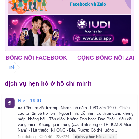
G NỐI FACEBOOK
CỘNG ĐỒNG NỐI ZALO
CL
Thẻ
dịch vụ hẹn hò ở hồ chí minh
Nữ - 1990
=> Cần tìm đối tượng - Nam sinh năm: 1980 đến 1990 - Chiều
cao từ: 1m65 trở lên - Ngoại hình: Dễ nhìn, có thiện cảm, không
mập, không hói - Tôn giáo: Không Đạo hoặc Đạo Phật - Yêu cầu
vùng miền: Không quan trọng (xác định sống ở TP.HCM & Miền
Nam) - Hút thuốc: KHÔNG - Bia, Rượu: Có thể, uống...
Noi.dating
Chủ đề
22/6/24
dịch
vụ
hẹn
hò
cao cấp