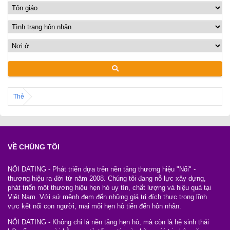
Thẻ
VỀ CHÚNG TÔI
NỐI DATING - Phát triển dựa trên nền tảng thương hiệu "Nối" -
thương hiệu ra đời từ năm 2008. Chúng tôi đang nỗ lực xây dựng,
phát triển một thương hiệu hẹn hò uy tín, chất lượng và hiệu quả tại
Việt Nam. Với sứ mệnh đem đến những giá trị đích thực trong lĩnh
vực kết nối con người, mai mối hẹn hò tiến đến hôn nhân.
NỐI DATING - Không chỉ là nền tảng hẹn hò, mà còn là hệ sinh thái