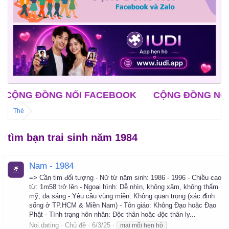
ỘNG ĐỒNG NỐI FACEBOOK
CỘNG ĐỒNG NỐI Z
Thẻ
tìm bạn trai sinh năm 1984
Nam - 1984
=> Cần tim đối tượng - Nữ từ năm sinh: 1986 - 1996 - Chiều cao
từ: 1m58 trở lên - Ngoại hình: Dễ nhìn, không xăm, không thẩm
mỹ, da sáng - Yêu cầu vùng miền: Không quan trọng (xác định
sống ở TP.HCM & Miền Nam) - Tôn giáo: Không Đạo hoặc Đạo
Phật - Tình trạng hôn nhân: Độc thân hoặc độc thân ly...
Noi.dating
Chủ đề
6/3/25
mai mối hẹn hò