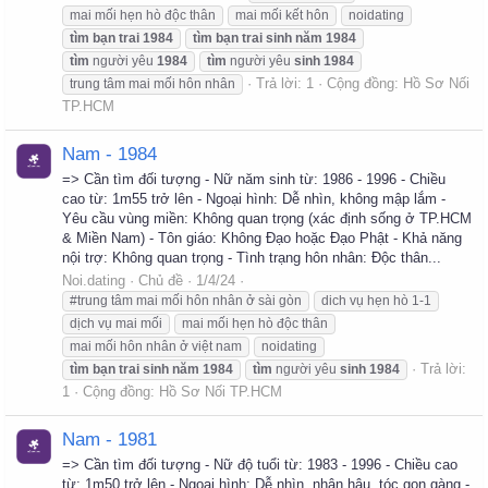
mai mối hẹn hò độc thân
mai mối kết hôn
noidating
tìm
bạn
trai
1984
tìm
bạn
trai
sinh
năm
1984
tìm
người yêu
1984
tìm
người yêu
sinh
1984
Trả lời: 1
Cộng đồng:
Hồ Sơ Nối
trung tâm mai mối hôn nhân
TP.HCM
Nam - 1984
=> Cần tìm đối tượng - Nữ năm sinh từ: 1986 - 1996 - Chiều
cao từ: 1m55 trở lên - Ngoại hình: Dễ nhìn, không mập lắm -
Yêu cầu vùng miền: Không quan trọng (xác định sống ở TP.HCM
& Miền Nam) - Tôn giáo: Không Đạo hoặc Đạo Phật - Khả năng
nội trợ: Không quan trọng - Tình trạng hôn nhân: Độc thân...
Noi.dating
Chủ đề
1/4/24
#trung tâm mai mối hôn nhân ở sài gòn
dich vụ hẹn hò 1-1
dịch vụ mai mối
mai mối hẹn hò độc thân
mai mối hôn nhân ở việt nam
noidating
Trả lời:
tìm
bạn
trai
sinh
năm
1984
tìm
người yêu
sinh
1984
1
Cộng đồng:
Hồ Sơ Nối TP.HCM
Nam - 1981
=> Cần tìm đối tượng - Nữ độ tuổi từ: 1983 - 1996 - Chiều cao
từ: 1m50 trở lên - Ngoại hình: Dễ nhìn, nhân hậu, tóc gọn gàng -