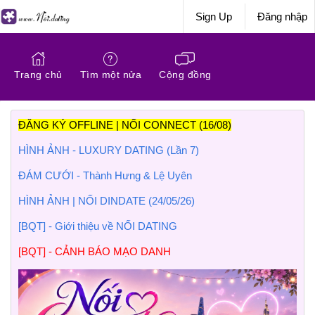
Sign Up
Đăng nhập
Trang chủ
Tìm một nửa
Cộng đồng
ĐĂNG KÝ OFFLINE | NỐI CONNECT (16/08)
HÌNH ẢNH - LUXURY DATING (Lần 7)
ĐÁM CƯỚI - Thành Hưng & Lệ Uyên
HÌNH ẢNH | NỐI DINDATE (24/05/26)
[BQT] - Giới thiệu về NỐI DATING
[BQT] - CẢNH BÁO MẠO DANH