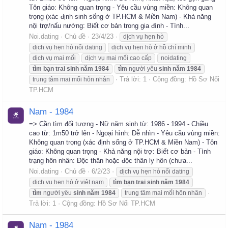
Tôn giáo: Không quan trọng - Yêu cầu vùng miền: Không quan
trọng (xác định sinh sống ở TP.HCM & Miền Nam) - Khả năng
nội trợ/nấu nướng: Biết cơ bản trong gia đình - Tình...
Noi.dating
Chủ đề
23/4/23
dịch vụ hẹn hò
dịch vụ hẹn hò nối dating
dịch vụ hẹn hò ở hồ chí minh
dịch vụ mai mối
dịch vụ mai mối cao cấp
noidating
tìm
bạn
trai
sinh
năm
1984
tìm
người yêu
sinh
năm
1984
Trả lời: 1
Cộng đồng:
Hồ Sơ Nối
trung tâm mai mối hôn nhân
TP.HCM
Nam - 1984
=> Cần tìm đối tượng - Nữ năm sinh từ: 1986 - 1994 - Chiều
cao từ: 1m50 trở lên - Ngoại hình: Dễ nhìn - Yêu cầu vùng miền:
Không quan trọng (xác định sống ở TP.HCM & Miền Nam) - Tôn
giáo: Không quan trọng - Khả năng nội trợ: Biết cơ bản - Tình
trạng hôn nhân: Độc thân hoặc độc thân ly hôn (chưa...
Noi.dating
Chủ đề
6/2/23
dịch vụ hẹn hò nối dating
dịch vụ hẹn hò ở việt nam
tìm
bạn
trai
sinh
năm
1984
tìm
người yêu
sinh
năm
1984
trung tâm mai mối hôn nhân
Trả lời: 1
Cộng đồng:
Hồ Sơ Nối TP.HCM
Nam - 1984