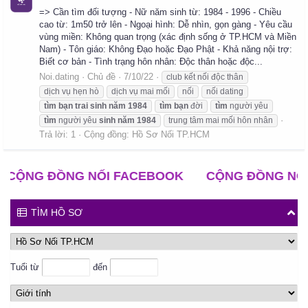
=> Cần tìm đối tượng - Nữ năm sinh từ: 1984 - 1996 - Chiều
cao từ: 1m50 trở lên - Ngoại hình: Dễ nhìn, gọn gàng - Yêu cầu
vùng miền: Không quan trọng (xác định sống ở TP.HCM và Miền
Nam) - Tôn giáo: Không Đạo hoặc Đạo Phật - Khả năng nội trợ:
Biết cơ bản - Tình trạng hôn nhân: Độc thân hoặc độc...
Noi.dating
Chủ đề
7/10/22
club kết nối độc thân
dịch vụ hẹn hò
dịch vụ mai mối
nối
nối dating
tìm
bạn
trai
sinh
năm
1984
tìm
bạn
đời
tìm
người yêu
tìm
người yêu
sinh
năm
1984
trung tâm mai mối hôn nhân
Trả lời: 1
Cộng đồng:
Hồ Sơ Nối TP.HCM
ỘNG ĐỒNG NỐI FACEBOOK
CỘNG ĐỒNG NỐI Z
TÌM HỒ SƠ
Tuổi từ
đến