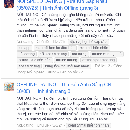
NỐI SPEED DATING | Vừa Kịp Gặp Nhau
(05/07/25) | Hình Ảnh Offline (trang 3)
NỐI DATING - Có những cuộc gặp không cần lời mở đầu. Chỉ
một ánh nhìn là đã “vừa kịp” chạm đến trái tim nhau. Chào
mừng Offline Nối Speed Dating trở lại, nơi những trái tim độc
thân nghiêm túc, chín chắn và đang sẵn sàng cho một mối quan
hệ bền lâu tìm thấy nhau qua những kết nối đầy cảm xúc...
Noi.dating
Chủ đề
19/6/25
dịch vụ hẹn hò cap cấp
iudiapp
mai mối hẹn hò độc thân
mai mối hôn nhân
nối
dating
nối
speed
dating
noidating
offline
cafe hẹn hò
offline
cafe độc thân
offline
dating
offline
speed
dating
Trả lời: 2
Cộng
speed
dating
trung tâm mai mối hôn nhân
đồng:
Nối Speed Dating - Hẹn hò tốc độ
OFFLINE DATING - Thu Bên Anh (Sáng CN -
18/08) | Hình ảnh trang 3
NỐI DATING - Thu đến rồi, tình yêu cũng đến rồi! Tháng 8 mùa
thu! Mùa thu là thời điểm của sự thay đổi, của những ngày nắng
vàng rực rỡ. Nối chọn chủ đề này để tạo không gian ấm áp và
thú vị, nơi các bạn có thể chia sẻ về những niềm đam mê, ước
mơ, và những kế hoạch cho dịp Tết Trung Thu sắp tới...
Noi.dating
Chủ đề
5/8/24
công ty mai mối hôn nhân