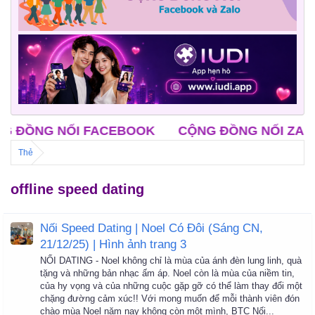
ỒNG NỐI FACEBOOK
CỘNG ĐỒNG NỐI ZALO
Thẻ
offline speed dating
Nối Speed Dating | Noel Có Đôi (Sáng CN,
21/12/25) | Hình ảnh trang 3
NỐI DATING - Noel không chỉ là mùa của ánh đèn lung linh, quà
tặng và những bản nhạc ấm áp. Noel còn là mùa của niềm tin,
của hy vọng và của những cuộc gặp gỡ có thể làm thay đổi một
chặng đường cảm xúc!! Với mong muốn để mỗi thành viên đón
chào mùa Noel năm nay không còn một mình, BTC Nối...