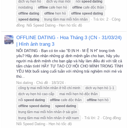
dịch vụ hẹn hò
dịch vụ mai mối
nối
speed
dating
noidating
offline
cafe hẹn hò
offline
cafe độc thân
offline
dating
offline
hẹn hò
offline
speed
dating
Trả lời: 2
Cộng
speed
dating
trung tâm mai mối hôn nhân
đồng:
Nối Speed Dating - Hẹn hò tốc độ
OFFLINE DATING - Hoa Tháng 3 (CN - 31/03/24)
| Hình ảnh trang 3
NỐI DATING - Bạn có tin vào "Đ ỊN H - M Ệ N H" trong tình
yêu? Hãy đón nhận những gì định mệnh gắn cho bạn, hãy yêu
người mà định mệnh cho bạn gặp và hãy làm điều đó với tất cả
tấm chân tình! HÃY TỰ TẠO CƠ HỘI CHO MÌNH TRONG TÌNH
YÊU Một buổi sáng cuối tuần với những trải nghiệm mới mẻ và
thú...
Noi.dating
Chủ đề
18/3/24
công ty mai mối hôn nhân ở hồ chí minh
dich vụ hẹn hò 1-1
dịch vụ hẹn hò cao cấp
mai mối hẹn hò độc thân
nối
speed
dating
offline
cafe độc thân
offline
hẹn hò
offline
speed
dating
speed
dating
trung tâm mai mối hôn nhân ở sài gòn
Trả lời: 2
Cộng đồng:
trung tâm mai mối hôn nhân ở việt nam
Nối Speed Dating - Hẹn hò tốc độ