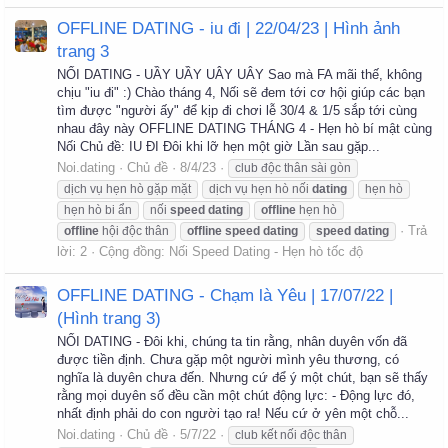
OFFLINE DATING - iu đi | 22/04/23 | Hình ảnh
trang 3
NỐI DATING - UẦY UẦY UÂY UÂY Sao mà FA mãi thế, không
chịu "iu đi" :) Chào tháng 4, Nối sẽ đem tới cơ hội giúp các bạn
tìm được "người ấy" để kịp đi chơi lễ 30/4 & 1/5 sắp tới cùng
nhau đây này OFFLINE DATING THÁNG 4 - Hẹn hò bí mật cùng
Nối Chủ đề: IU ĐI Đôi khi lỡ hẹn một giờ Lần sau gặp...
Noi.dating
Chủ đề
8/4/23
club độc thân sài gòn
dịch vụ hẹn hò gặp mặt
dịch vụ hẹn hò nối
dating
hẹn hò
hẹn hò bi ẩn
nối
speed
dating
offline
hẹn hò
Trả
offline
hội độc thân
offline
speed
dating
speed
dating
lời: 2
Cộng đồng:
Nối Speed Dating - Hẹn hò tốc độ
OFFLINE DATING - Chạm là Yêu | 17/07/22 |
(Hình trang 3)
NỐI DATING - Đôi khi, chúng ta tin rằng, nhân duyên vốn đã
được tiền định. Chưa gặp một người mình yêu thương, có
nghĩa là duyên chưa đến. Nhưng cứ để ý một chút, bạn sẽ thấy
rằng mọi duyên số đều cần một chút động lực: - Động lực đó,
nhất định phải do con người tạo ra! Nếu cứ ở yên một chỗ...
Noi.dating
Chủ đề
5/7/22
club kết nối độc thân