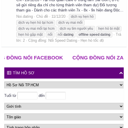
sẽ gửi riêng địa chỉ cho từng thành viên tham dự) Đối tượng
tham gia - Dành cho các thành viên 7x - 8x - 9x hiện đang Độc...
Noi.dating
Chủ đề
11/12/20
dịch vụ hẹn hò
dịch vụ hẹn hò tại hcm
dịch vụ mai mối
dịch vụ mai mối tại hcm
dịch vụ tìm người yêu
hẹn hò bi mật
Trả
hẹn hò gặp mặt
nối
nối
dating
offline
speed
dating
lời: 2
Cộng đồng:
Nối Speed Dating - Hẹn hò tốc độ
ỒNG NỐI FACEBOOK
CỘNG ĐỒNG NỐI ZALO
TÌM HỒ SƠ
Tuổi từ
đến