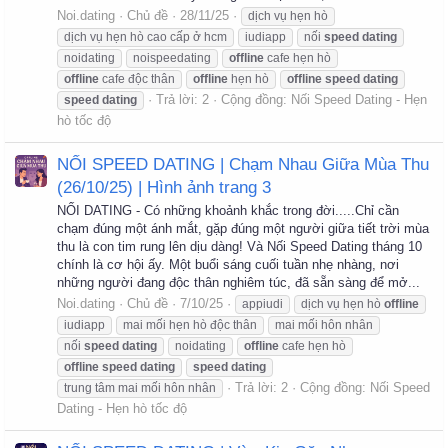
Noi.dating
Chủ đề
28/11/25
dịch vụ hẹn hò
dịch vụ hẹn hò cao cấp ở hcm
iudiapp
nối
speed
dating
noidating
noispeedating
offline
cafe hẹn hò
offline
cafe độc thân
offline
hẹn hò
offline
speed
dating
Trả lời: 2
Cộng đồng:
Nối Speed Dating - Hẹn
speed
dating
hò tốc độ
NỐI SPEED DATING | Chạm Nhau Giữa Mùa Thu
(26/10/25) | Hình ảnh trang 3
NỐI DATING - Có những khoảnh khắc trong đời.....Chỉ cần
chạm đúng một ánh mắt, gặp đúng một người giữa tiết trời mùa
thu là con tim rung lên dịu dàng! Và Nối Speed Dating tháng 10
chính là cơ hội ấy. Một buổi sáng cuối tuần nhẹ nhàng, nơi
những người đang độc thân nghiêm túc, đã sẵn sàng để mở...
Noi.dating
Chủ đề
7/10/25
appiudi
dịch vụ hẹn hò
offline
iudiapp
mai mối hẹn hò độc thân
mai mối hôn nhân
nối
speed
dating
noidating
offline
cafe hẹn hò
offline
speed
dating
speed
dating
Trả lời: 2
Cộng đồng:
Nối Speed
trung tâm mai mối hôn nhân
Dating - Hẹn hò tốc độ