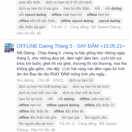
club độc thân
dịch vụ hẹn hò ở hồ chí minh
dịch vụ hẹn hò ở sài gòn
hẹn hò độc thân
nối
nối
dating
nối
speed
dating
offline
cafe hẹn hò
offline
hẹn hò
offline
kết nối độc thân
offline
speed
dating
speed
dating
Trả lời: 2
Cộng đồng:
Nối Speed Dating -
độc thân sài gòn
Hẹn hò tốc độ
OFFLINE Dating Tháng 5 - SAY ĐẮM <15.05.21>
Nối Dating - Chào tháng 5, chúng ta hãy giống như những ngày
tháng 5, như những đứa trẻ, dám nghĩ dám làm, cười khi vui,
khóc khi buồn, ghét thì nói ghét, thương thì nói thương, mọi thứ
không gấu giếm, che đậy :) Lời hát vang vào đêm ngàn lời tình
ấm êm Bao lân lân #SAY ĐẮM mộng tình yêu ngây...
Noi.dating
Chủ đề
5/5/21
dịch vụ hẹn hò
dịch vụ hẹn hò chất lượng cao
dịch vụ hẹn hò tại hcm
dịch vụ mai mối cao cấp
dịch vụ mai mối tại hcm
hẹn hò tại hcm
nối
nối
dating
offline
cafe hẹn hò
offline
hẹn hò
offline
speed
dating
offline
độc thân 7x
offline
độc thân 8x
offline
độc thân 9x
offline
đôc thân sài gòn
tìm bạn gái
tìm người yêu
Trả lời: 0
Cộng đồng:
Nối Speed
tìm người yêu tại hcm
Dating - Hẹn hò tốc độ