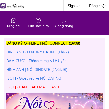
Sign Up
Đăng nhập
Trang chủ
Tìm một nửa
Cộng đồng
ĐĂNG KÝ OFFLINE | NỐI CONNECT (16/08)
HÌNH ẢNH - LUXURY DATING (Lần 7)
ĐÁM CƯỚI - Thành Hưng & Lệ Uyên
HÌNH ẢNH | NỐI DINDATE (24/05/26)
[BQT] - Giới thiệu về NỐI DATING
[BQT] - CẢNH BÁO MẠO DANH