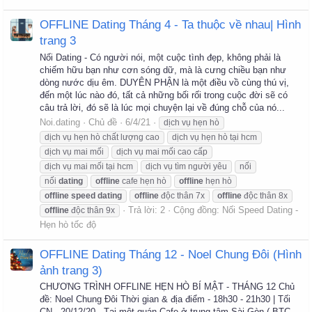
OFFLINE Dating Tháng 4 - Ta thuộc về nhau| Hình
trang 3
Nối Dating - Có người nói, một cuộc tình đẹp, không phải là
chiếm hữu bạn như cơn sóng dữ, mà là cưng chiều bạn như
dòng nước dịu êm. DUYÊN PHẬN là một điều vồ cùng thú vị,
đến một lúc nào đó, tất cả những bối rối trong cuộc đời sẽ có
câu trả lời, đó sẽ là lúc mọi chuyện lại về đúng chỗ của nó...
Noi.dating
Chủ đề
6/4/21
dịch vụ hẹn hò
dịch vụ hẹn hò chất lượng cao
dịch vụ hẹn hò tại hcm
dịch vụ mai mối
dịch vụ mai mối cao cấp
dịch vụ mai mối tại hcm
dịch vụ tìm người yêu
nối
nối
dating
offline
cafe hẹn hò
offline
hẹn hò
offline
speed
dating
offline
độc thân 7x
offline
độc thân 8x
Trả lời: 2
Cộng đồng:
Nối Speed Dating -
offline
độc thân 9x
Hẹn hò tốc độ
OFFLINE Dating Tháng 12 - Noel Chung Đôi (Hình
ảnh trang 3)
CHƯƠNG TRÌNH OFFLINE HẸN HÒ BÍ MẬT - THÁNG 12 Chủ
đề: Noel Chung Đôi Thời gian & địa điểm - 18h30 - 21h30 | Tối
CN - 20/12/20 - Tại một quán Cafe ở trung tâm Sài Gòn ( BTC