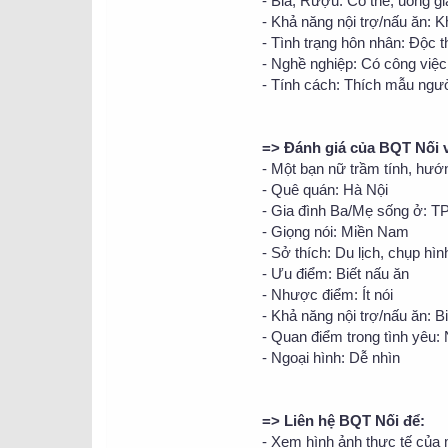
- Bia, Rượu: Có thể, uống gi
- Khả năng nội trợ/nấu ăn: 
- Tình trạng hôn nhân: Độc 
- Nghề nghiệp: Có công việc
- Tính cách: Thích mẫu người
=> Đánh giá của BQT Nối 
- Một bạn nữ trầm tính, hướn
- Quê quán: Hà Nội
- Gia đình Ba/Mẹ sống ở: 
- Giọng nói: Miền Nam
- Sở thích: Du lịch, chụp hìn
- Ưu điểm: Biết nấu ăn
- Nhược điểm: Ít nói
- Khả năng nội trợ/nấu ăn: B
- Quan điểm trong tình yêu: 
- Ngoại hình: Dễ nhìn
=> Liên hệ BQT Nối để:
- Xem hình ảnh thực tế của