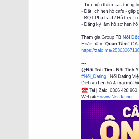
- Tìm hiểu thêm các thông tin
- Đặt lịch hẹn hò cafe - gặp 
- BQT Phụ trách/ Hỗ trợ/ Tư 
- Đăng ký làm hồ sơ hẹn hò 
Tham gia Group FB
Nối Độ
Hoặc bấm "
Quan Tâm"
OA N
https://zalo.me/253632671
---
@Nối Trái Tim - Nối Tình 
#Nối_Dating
| Nối Dating Vi
Dịch vụ hẹn hò & mai mối hi
Tel | Zalo: 0866 428 869
W
ebsite:
www.Noi.dating