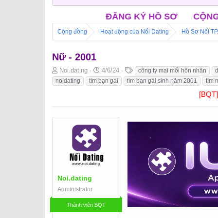
ĐĂNG KÝ HỒ SƠ
CỘNG ĐỒNG NỐI FACE
Cộng đồng
Hoạt động của Nối Dating
Hồ Sơ Nối T
Nữ - 2001
B
N
T
Noi.dating
4/6/24
công ty mai mối hôn nhân
d
ắ
g
h
noidating
tìm bạn gái
tìm bạn gái sinh năm 2001
tìm 
t
à
ẻ
[BQT
đ
y
ầ
b
u
ắ
t
đ
ầ
u
Noi.dating
Administrator
Thành viên BQT