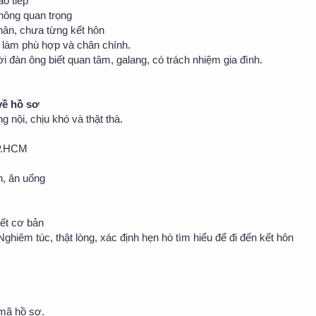
ao tiếp
Không quan trọng
thân, chưa từng kết hôn
 làm phù hợp và chân chính.
 đàn ông biết quan tâm, galang, có trách nhiệm gia đình.
về hồ sơ
g nội, chịu khó và thật thà.
TP.HCM
h, ăn uống
iết cơ bản
Nghiêm túc, thật lòng, xác định hẹn hò tìm hiểu để đi đến kết hôn
 mã hồ sơ.