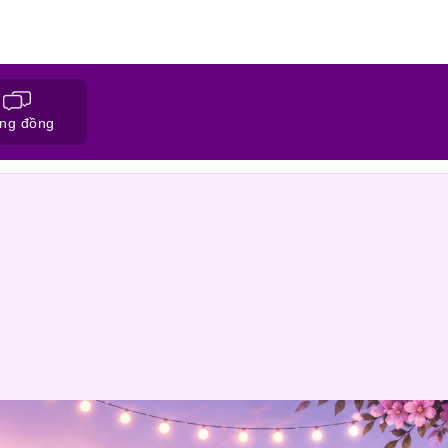
ng đồng
ĐĂNG KÝ HỒ SƠ
CỘNG ĐỒNG NỐI