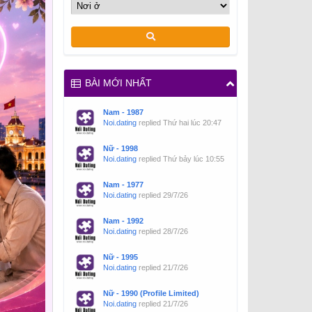
BÀI MỚI NHẤT
Nam - 1987
Noi.dating
replied
Thứ hai lúc 20:47
Nữ - 1998
Noi.dating
replied
Thứ bảy lúc 10:55
Nam - 1977
Noi.dating
replied
29/7/26
Nam - 1992
Noi.dating
replied
28/7/26
Nữ - 1995
Noi.dating
replied
21/7/26
Nữ - 1990 (Profile Limited)
Noi.dating
replied
21/7/26