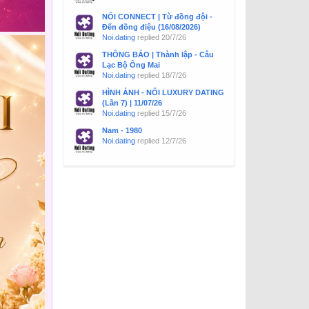
NỐI CONNECT | Từ đồng đội -
Đến đồng điệu (16/08/2026)
Noi.dating
replied
20/7/26
THÔNG BÁO | Thành lập - Câu
Lạc Bộ Ông Mai
Noi.dating
replied
18/7/26
HÌNH ẢNH - NỐI LUXURY DATING
(Lần 7) | 11/07/26
Noi.dating
replied
15/7/26
Nam - 1980
Noi.dating
replied
12/7/26