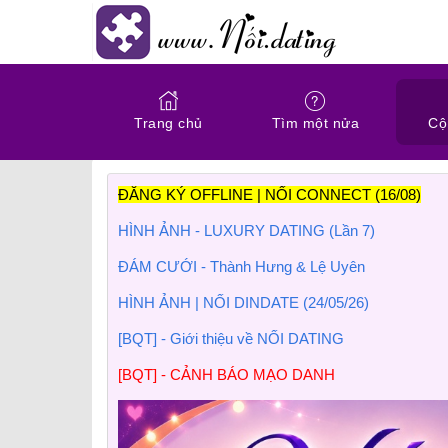
Trang chủ
Tìm một nửa
Cộ
ĐĂNG KÝ OFFLINE | NỐI CONNECT (16/08)
HÌNH ẢNH - LUXURY DATING (Lần 7)
ĐÁM CƯỚI - Thành Hưng & Lệ Uyên
HÌNH ẢNH | NỐI DINDATE (24/05/26)
[BQT] - Giới thiệu về NỐI DATING
[BQT] - CẢNH BÁO MẠO DANH