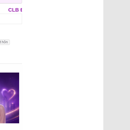
 TRUNG NIÊN
CLB ÔNG MAI
APP HẸN HÒ - IU
t hôn