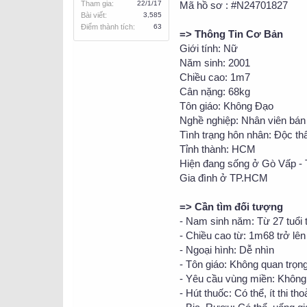
Tham gia
22/1/17
Mã hồ sơ : #N24701827
Bài viết
3,585
Điểm thành tích
63
=> Thông Tin Cơ Bản
Giới tính: Nữ
Năm sinh: 2001
Chiều cao: 1m7
Cân nặng: 68kg
Tôn giáo: Không Đạo
Nghề nghiệp: Nhân viên bán
Tình trạng hôn nhân: Độc th
Tỉnh thành: HCM
Hiện đang sống ở Gò Vấp 
Gia đình ở TP.HCM
=> Cần tìm đối tượng
- Nam sinh năm: Từ 27 tuổi t
- Chiều cao từ: 1m68 trở lên
- Ngoại hình: Dễ nhìn
- Tôn giáo: Không quan trọn
- Yêu cầu vùng miền: Không
- Hút thuốc: Có thể, ít thi th