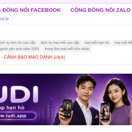
BOOK
CỘNG ĐỒNG NỐI ZALO
CLB ĐỘC THÂN
P.HCM
ịch vụ hẹn hò cao cấp
dịch vụ mai mối cao cấp
mai mối hẹn hò
mai mối kế
người yêu sinh năm 2001
trung tâm mai mối hôn nhân
] - CẢNH BÁO MẠO DANH (click)