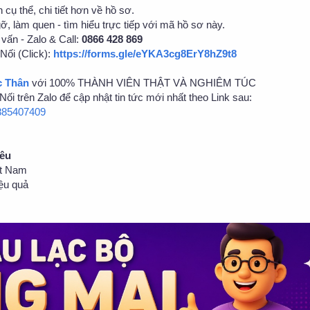
 cụ thể, chi tiết hơn về hồ sơ.
gỡ, làm quen - tìm hiểu trực tiếp với mã hồ sơ này.
vấn - Zalo & Call:
0866 428 869
Nối (Click):
https://forms.gle/eYKA3cg8ErY8hZ9t8
c Thân
với 100% THÀNH VIÊN THẬT VÀ NGHIÊM TÚC
ối trên Zalo để cập nhật tin tức mới nhất theo Link sau:
3885407409
Yêu
ệt Nam
ệu quả