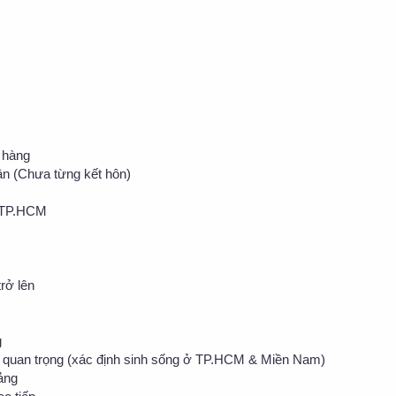
 hàng
ân (Chưa từng kết hôn)
- TP.HCM
rở lên
g
 quan trọng (xác định sinh sống ở TP.HCM & Miền Nam)
oảng