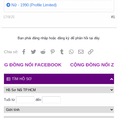
Nữ - 1990 (Profile Limited)
17/9/25
#1
Bạn phải đăng nhập hoặc đăng ký để phản hồi tại đây.
Facebook
Twitter
Reddit
Pinterest
Tumblr
WhatsApp
Email
Liên kết
Chia sẻ:
ỒNG NỐI FACEBOOK
CỘNG ĐỒNG NỐI ZALO
TÌM HỒ SƠ
Tuổi từ
đến