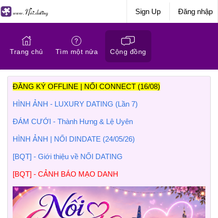
Sign Up
Đăng nhập
Trang chủ
Tìm một nửa
Cộng đồng
ĐĂNG KÝ OFFLINE | NỐI CONNECT (16/08)
HÌNH ẢNH - LUXURY DATING (Lần 7)
ĐÁM CƯỚI - Thành Hưng & Lệ Uyên
HÌNH ẢNH | NỐI DINDATE (24/05/26)
[BQT] - Giới thiệu về NỐI DATING
[BQT] - CẢNH BÁO MẠO DANH