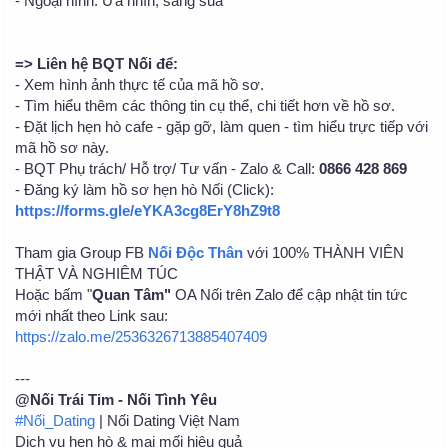
- Ngoại hình: Ưa nhìn, sáng sủa
=> Liên hệ BQT Nối để:
- Xem hình ảnh thực tế của mã hồ sơ.
- Tìm hiểu thêm các thông tin cụ thể, chi tiết hơn về hồ sơ.
- Đặt lịch hẹn hò cafe - gặp gỡ, làm quen - tìm hiểu trực tiếp với
mã hồ sơ này.
- BQT Phụ trách/ Hỗ trợ/ Tư vấn - Zalo & Call:
0866 428 869
- Đăng ký làm hồ sơ hẹn hò Nối (Click):
https://forms.gle/eYKA3cg8ErY8hZ9t8
Tham gia Group FB
Nối Độc Thân
với 100% THÀNH VIÊN
THẬT VÀ NGHIÊM TÚC
Hoặc bấm "
Quan Tâm"
OA Nối trên Zalo để cập nhật tin tức
mới nhất theo Link sau:
https://zalo.me/2536326713885407409
---
@Nối Trái Tim - Nối Tình Yêu
#Nối_Dating
| Nối Dating Việt Nam
Dịch vụ hẹn hò & mai mối hiệu quả