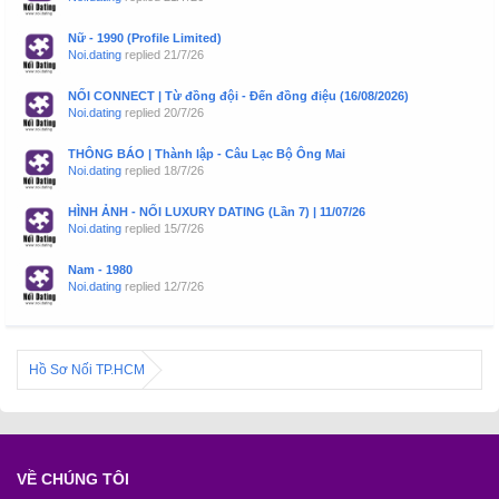
Nữ - 1990 (Profile Limited)
Noi.dating
replied
21/7/26
NỐI CONNECT | Từ đồng đội - Đến đồng điệu (16/08/2026)
Noi.dating
replied
20/7/26
THÔNG BÁO | Thành lập - Câu Lạc Bộ Ông Mai
Noi.dating
replied
18/7/26
HÌNH ẢNH - NỐI LUXURY DATING (Lần 7) | 11/07/26
Noi.dating
replied
15/7/26
Nam - 1980
Noi.dating
replied
12/7/26
Hồ Sơ Nối TP.HCM
VỀ CHÚNG TÔI