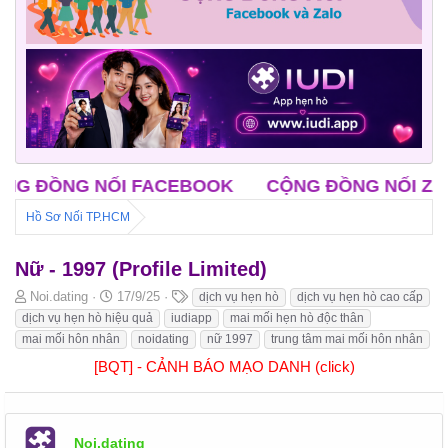
ỒNG NỐI FACEBOOK
CỘNG ĐỒNG NỐI ZALO
Hồ Sơ Nối TP.HCM
Nữ - 1997 (Profile Limited)
B
N
T
Noi.dating
17/9/25
dịch vụ hẹn hò
dịch vụ hẹn hò cao cấp
ắ
g
h
dịch vụ hẹn hò hiệu quả
iudiapp
mai mối hẹn hò độc thân
t
à
ẻ
mai mối hôn nhân
noidating
nữ 1997
trung tâm mai mối hôn nhân
đ
y
[BQT] - CẢNH BÁO MẠO DANH (click)
ầ
b
u
ắ
t
đ
ầ
Noi.dating