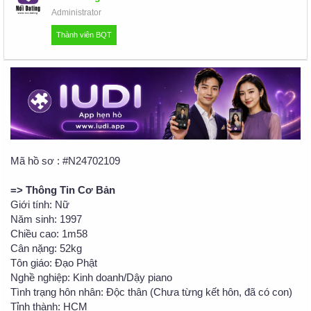
u
Administrator
Thành viên BQT
Mã hồ sơ : #N24702109
=> Thông Tin Cơ Bản
Giới tính: Nữ
Năm sinh: 1997
Chiều cao: 1m58
Cân nặng: 52kg
Tôn giáo: Đạo Phật
Nghề nghiệp: Kinh doanh/Dậy piano
Tình trạng hôn nhân: Độc thân (Chưa từng kết hôn, đã có con)
Tỉnh thành: HCM