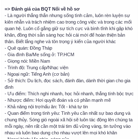
=> Đánh giá của BQT Nối về hồ sơ
- Là người thẳng thắn nhưng sống tình cảm, luôn rèn luyện sự
kiên nhẫn và trách nhiệm cao trong công việc và trong các mối
quan hệ. Luôn cố gắng giữ sự tích cực và bình tĩnh khi gặp khó
khăn, đồng thời sẵn sàng học hỏi cái mới để hoàn thiện bản
thân. Biết lắng nghe và tôn trọng ý kiến của người khác
- Quê quán: Đồng Tháp
- Gia đình Ba/Mẹ sống ở: TP.HCM
- Giọng nói: Miền Nam
- Trình độ: Trung cấp/Nhạc viện
- Ngoại ngữ: Tiếng Anh (cơ bản)
- Sở thích: Du lịch, đọc sách, đánh đàn, dành thời gian cho gia
đình
- Ưu điểm: Thích nghi nhanh, học hỏi nhanh, thẳng tính bộc trực
- Nhược điểm: Hơi quyết đoán và có phần mạnh mẽ
- Khả năng nội trợ/nấu ăn: Tốt - khá tự tin
- Quan điểm trong tình yêu: Tình yêu cần nhất sự bao dung và
chung thủy. Sóng gió ngoài xã hội sẽ luôn tác động lên chúng ta
mỗi ngày, nên rất cần một trái tim đủ vững vàng, tin tưởng vào
nhau và luôn bao dung cho nhau vượt lên mọi khó khăn