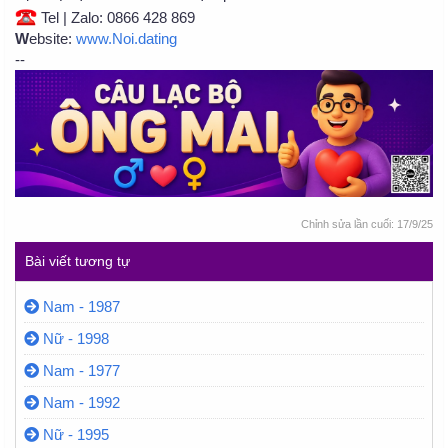
Tel | Zalo: 0866 428 869
W
ebsite:
www.Noi.dating
--
Chỉnh sửa lần cuối:
17/9/25
Bài viết tương tự
Nam - 1987
Nữ - 1998
Nam - 1977
Nam - 1992
Nữ - 1995