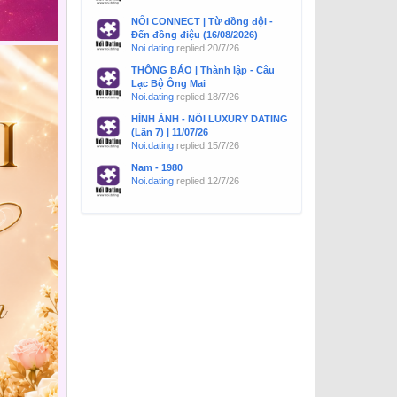
NỐI CONNECT | Từ đồng đội -
Đến đồng điệu (16/08/2026)
Noi.dating
replied
20/7/26
THÔNG BÁO | Thành lập - Câu
Lạc Bộ Ông Mai
Noi.dating
replied
18/7/26
HÌNH ẢNH - NỐI LUXURY DATING
(Lần 7) | 11/07/26
Noi.dating
replied
15/7/26
Nam - 1980
Noi.dating
replied
12/7/26