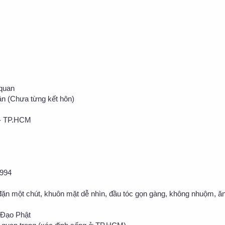
 quan
ân (Chưa từng kết hôn)
 - TP.HCM
1994
 đặn một chút, khuôn mặt dễ nhìn, đầu tóc gọn gàng, không nhuộm, 
 Đạo Phật