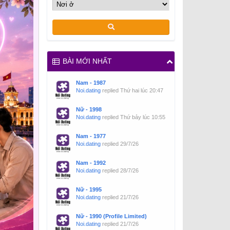
BÀI MỚI NHẤT
Nam - 1987
Noi.dating
replied
Thứ hai lúc 20:47
Nữ - 1998
Noi.dating
replied
Thứ bảy lúc 10:55
Nam - 1977
Noi.dating
replied
29/7/26
Nam - 1992
Noi.dating
replied
28/7/26
Nữ - 1995
Noi.dating
replied
21/7/26
Nữ - 1990 (Profile Limited)
Noi.dating
replied
21/7/26