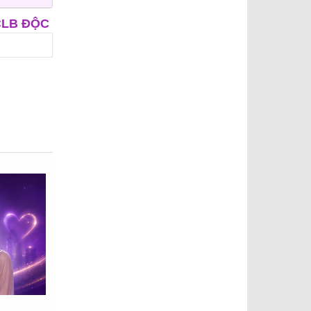
NG NIÊN
CLB ÔNG MAI
APP HẸN HÒ - IUDI