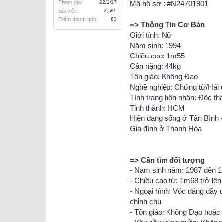
Tham gia
22/1/17
Mã hồ sơ : #N24701901
Bài viết
3,585
Điểm thành tích
63
=> Thông Tin Cơ Bản
Giới tính: Nữ
Năm sinh: 1994
Chiều cao: 1m55
Cân nặng: 44kg
Tôn giáo: Không Đạo
Nghề nghiệp: Chứng từ/Hải
Tình trạng hôn nhân: Độc th
Tỉnh thành: HCM
Hiện đang sống ở Tân Bình
Gia đình ở Thanh Hóa
=> Cần tìm đối tượng
- Nam sinh năm: 1987 đến 
- Chiều cao từ: 1m68 trở lên
- Ngoại hình: Vóc dáng đầy
chỉnh chu
- Tôn giáo: Không Đạo hoặc