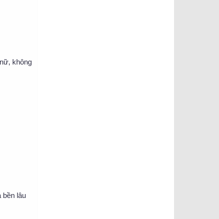
 nữ, không
 bền lâu