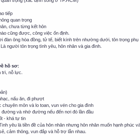
 quan trọng (xác định sống ở TP.HCM)
ao tiếp
Không quan trọng
thân, chưa từng kết hôn
nào cũng được, công việc ổn định.
i đàn ông hòa đồng, tử tế, biết kính trên nhường dưới, tôn trọng phụ
 Là người tôn trọng tình yêu, hôn nhân và gia đình.
về hồ sơ:
trì, nỗ lực.
bản)
nhạc, nấu ăn, đi phượt
c chuyên môn và lo toan, vun vén cho gia đình
 đường và nhớ đường nếu đến nơi đó lần đầu
t - khá tự tin
 Tình yêu là tiền đề của hôn nhân nhưng hôn nhân muốn hạnh phúc và
sẻ, cảm thông, vun đắp và hỗ trợ lẫn nhau.