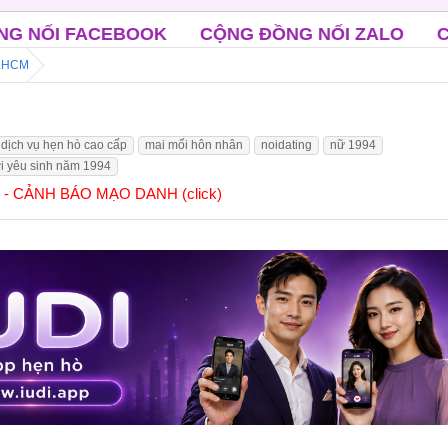
CỘNG ĐỒNG NỐI ZALO
CLB ĐỘC THÂN TRU
P.HCM
dịch vụ hẹn hò cao cấp
mai mối hôn nhân
noidating
nữ 1994
i yêu sinh năm 1994
] - CẢNH BÁO MẠO DANH (click)