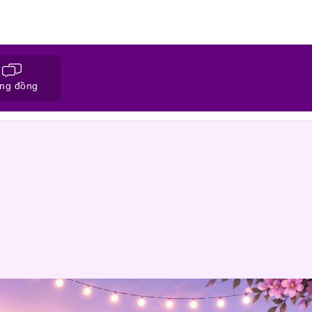
ng đồng
ĐĂNG KÝ HỒ SƠ
CỘNG ĐỒNG NỐI FA