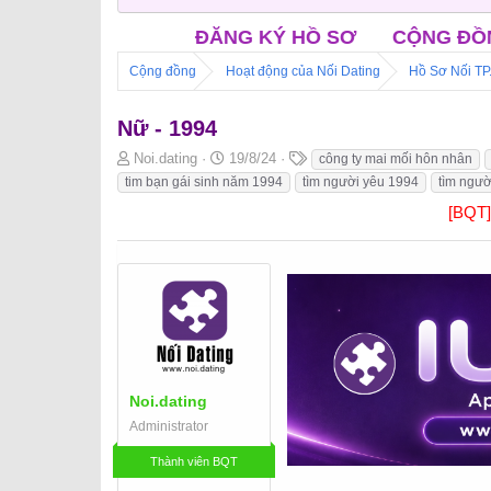
ĐĂNG KÝ HỒ SƠ
CỘNG ĐỒNG NỐI FACEBOOK
Cộng đồng
Hoạt động của Nối Dating
Hồ Sơ Nối T
Nữ - 1994
B
N
T
Noi.dating
19/8/24
công ty mai mối hôn nhân
ắ
g
h
tim bạn gái sinh năm 1994
tìm người yêu 1994
tìm ngườ
t
à
ẻ
[BQT
đ
y
ầ
b
u
ắ
t
đ
ầ
u
Noi.dating
Administrator
Thành viên BQT