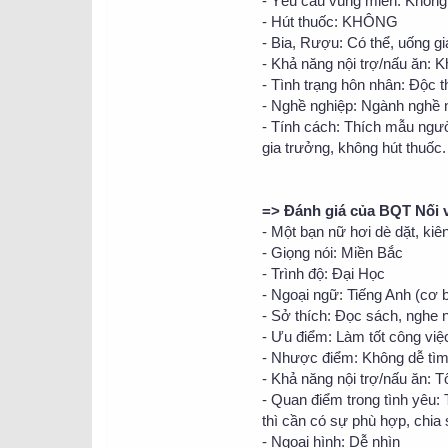
- Yêu cầu vùng miền: Không
- Hút thuốc: KHÔNG
- Bia, Rượu: Có thể, uống gi
- Khả năng nội trợ/nấu ăn: 
- Tình trạng hôn nhân: Độc 
- Nghề nghiệp: Ngành nghề 
- Tính cách: Thích mẫu ngườ
gia trưởng, không hút thuốc.
=> Đánh giá của BQT Nối 
- Một bạn nữ hơi dè dặt, kiên 
- Giọng nói: Miền Bắc
- Trình độ: Đại Học
- Ngoại ngữ: Tiếng Anh (cơ 
- Sở thích: Đọc sách, nghe 
- Ưu điểm: Làm tốt công việ
- Nhược điểm: Không dễ tìm
- Khả năng nội trợ/nấu ăn: Tố
- Quan điểm trong tình yêu:
thì cần có sự phù hợp, chia 
- Ngoại hình: Dễ nhìn