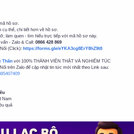
 mã hồ sơ.
 cụ thể, chi tiết hơn về hồ sơ.
gỡ, làm quen - tìm hiểu trực tiếp với mã hồ sơ này.
vấn - Zalo & Call:
0866 428 869
Nối (Click):
https://forms.gle/eYKA3cg8ErY8hZ9t8
c Thân
với 100% THÀNH VIÊN THẬT VÀ NGHIÊM TÚC
ối trên Zalo để cập nhật tin tức mới nhất theo Link sau:
3885407409
Yêu
ệt Nam
ệu quả