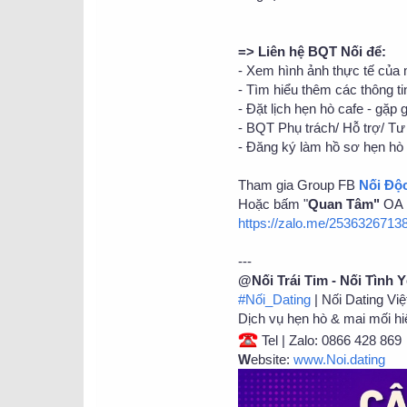
=> Liên hệ BQT Nối để:
- Xem hình ảnh thực tế của
- Tìm hiểu thêm các thông tin
- Đặt lịch hẹn hò cafe - gặp 
- BQT Phụ trách/ Hỗ trợ/ Tư 
- Đăng ký làm hồ sơ hẹn hò 
Tham gia Group FB
Nối Độ
Hoặc bấm "
Quan Tâm"
OA N
https://zalo.me/253632671
---
@Nối Trái Tim - Nối Tình 
#Nối_Dating
| Nối Dating Vi
Dịch vụ hẹn hò & mai mối hi
Tel | Zalo: 0866 428 869
W
ebsite:
www.Noi.dating