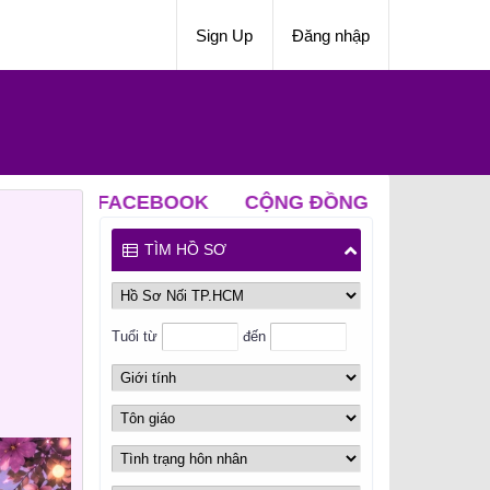
Sign Up
Đăng nhập
CEBOOK
CỘNG ĐỒNG NỐI ZALO
CLB ĐỘC TH
TÌM HỒ SƠ
Tuổi từ
đến