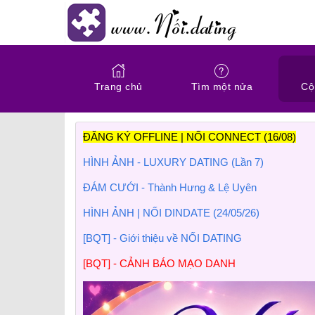
Trang chủ
Tìm một nửa
Cộ
ĐĂNG KÝ OFFLINE | NỐI CONNECT (16/08)
HÌNH ẢNH - LUXURY DATING (Lần 7)
ĐÁM CƯỚI - Thành Hưng & Lệ Uyên
HÌNH ẢNH | NỐI DINDATE (24/05/26)
[BQT] - Giới thiệu về NỐI DATING
[BQT] - CẢNH BÁO MẠO DANH