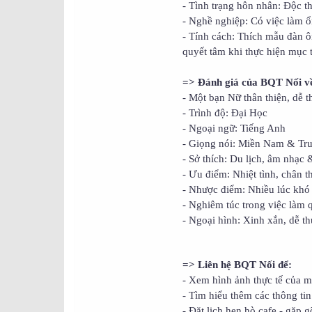
- Tình trạng hôn nhân: Độc th
- Nghề nghiệp: Có việc làm ổn
- Tính cách: Thích mẫu đàn ôn
quyết tâm khi thực hiện mục t
=> Đánh giá của BQT Nối về
- Một bạn Nữ thân thiện, dễ 
- Trình độ: Đại Học
- Ngoại ngữ: Tiếng Anh
- Giọng nói: Miền Nam & Tr
- Sở thích: Du lịch, âm nhạc
- Ưu điểm: Nhiệt tình, chân th
- Nhược điểm: Nhiều lúc khó 
- Nghiêm túc trong việc làm q
- Ngoại hình: Xinh xắn, dễ t
=> Liên hệ BQT Nối để:
- Xem hình ảnh thực tế của m
- Tìm hiểu thêm các thông tin 
- Đặt lịch hẹn hò cafe - gặp g