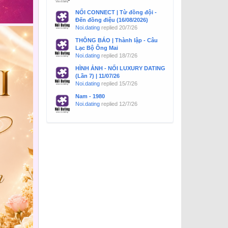
NỐI CONNECT | Từ đồng đội -
Đến đồng điệu (16/08/2026)
Noi.dating
replied
20/7/26
THÔNG BÁO | Thành lập - Câu
Lạc Bộ Ông Mai
Noi.dating
replied
18/7/26
HÌNH ẢNH - NỐI LUXURY DATING
(Lần 7) | 11/07/26
Noi.dating
replied
15/7/26
Nam - 1980
Noi.dating
replied
12/7/26