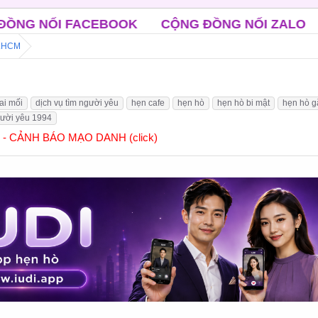
OOK
CỘNG ĐỒNG NỐI ZALO
CLB ĐỘC THÂN T
P.HCM
ai mối
dịch vụ tìm người yêu
hẹn cafe
hẹn hò
hẹn hò bi mật
hẹn hò g
gười yêu 1994
] - CẢNH BÁO MẠO DANH (click)