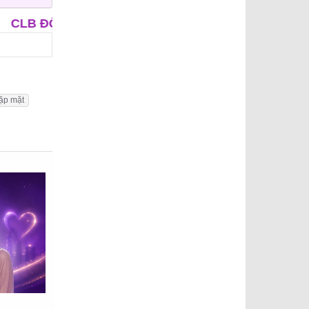
RUNG NIÊN
CLB ÔNG MAI
APP HẸN HÒ - IUD
ặp mặt