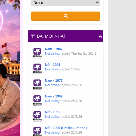
BÀI MỚI NHẤT
Nam - 1987
Noi.dating
replied
Thứ hai lúc 20:47
Nữ - 1998
Noi.dating
replied
1/8/26
Nam - 1977
Noi.dating
replied
29/7/26
Nam - 1992
Noi.dating
replied
28/7/26
Nữ - 1995
Noi.dating
replied
21/7/26
Nữ - 1990 (Profile Limited)
Noi.dating
replied
21/7/26