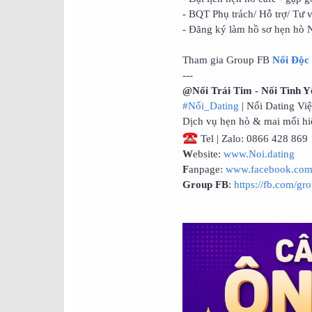
- BQT Phụ trách/ Hỗ trợ/ Tư 
- Đăng ký làm hồ sơ hẹn hò N
Tham gia Group FB
Nối Độc
---
@Nối Trái Tim - Nối Tình Y
#Nối_Dating
| Nối Dating Vi
Dịch vụ hẹn hò & mai mối hi
Tel | Zalo: 0866 428 869
W
ebsite:
www.Noi.dating
F
anpage:
www.facebook.com/
Group FB
:
https://fb.com/gr