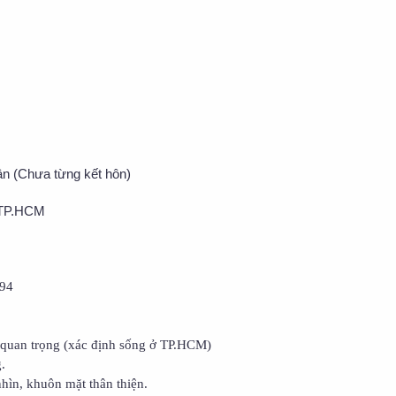
ân (Chưa từng kết hôn)
 TP.HCM
994
quan trọng (xác định sống ở TP.HCM)
.
nhìn, khuôn mặt thân thiện.