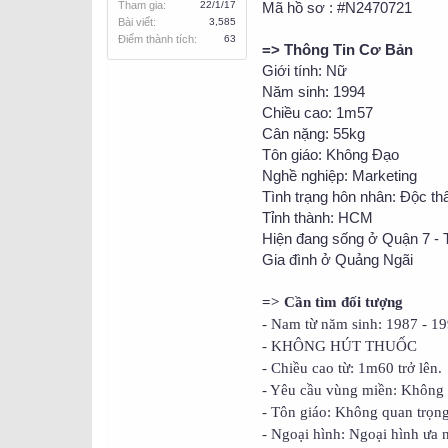
Tham gia
22/1/17
Mã hồ sơ : #N2470721
Bài viết
3,585
Điểm thành tích
63
=> Thông Tin Cơ Bản
Giới tính: Nữ
Năm sinh: 1994
Chiều cao: 1m57
Cân nặng: 55kg
Tôn giáo: Không Đạo
Nghề nghiệp: Marketing
Tình trạng hôn nhân: Độc th
Tỉnh thành: HCM
Hiện đang sống ở Quận 7 -
Gia đình ở Quảng Ngãi
=> Cần tìm đối tượng
- Nam từ năm sinh: 1987 - 1
- KHÔNG HÚT THUỐC
- Chiều cao từ: 1m60 trở lên.
- Yêu cầu vùng miền: Không 
- Tôn giáo: Không quan trọng
- Ngoại hình: Ngoại hình ưa 