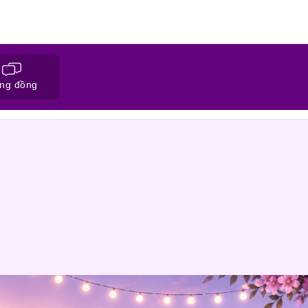
ng đồng
ĐĂNG KÝ HỒ SƠ
CỘNG ĐỒNG NỐI 