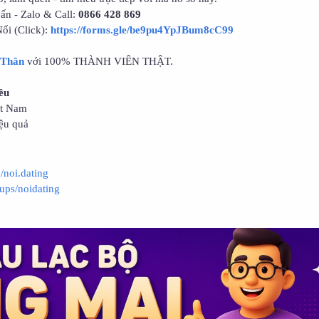
vấn - Zalo & Call:
0866 428 869
ối (Click):
https://forms.gle/be9pu4YpJBum8cC99
 Thân
với 100% THÀNH VIÊN THẬT.
êu
ệt Nam
ệu quả
noi.dating
oups/noidating