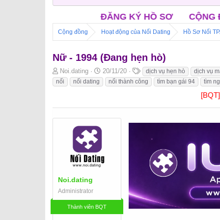
ĐĂNG KÝ HỒ SƠ
CỘNG ĐỒNG NỐI FACEB
Cộng đồng
Hoạt động của Nối Dating
Hồ Sơ Nối T
Nữ - 1994 (Đang hẹn hò)
B
N
T
Noi.dating
20/11/20
dịch vụ hẹn hò
dịch vụ m
ắ
g
h
nối
nối dating
nối thành công
tìm bạn gái 94
tìm n
t
à
ẻ
[BQT
đ
y
ầ
b
u
ắ
t
đ
ầ
u
Noi.dating
Administrator
Thành viên BQT