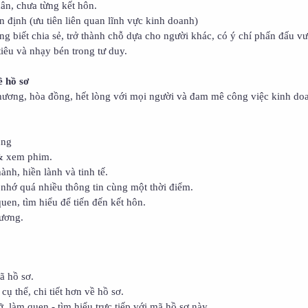
ân, chưa từng kết hôn.
 định (ưu tiên liên quan lĩnh vực kinh doanh)
g biết chia sẻ, trở thành chỗ dựa cho người khác, có ý chí phấn đấu vư
iêu và nhạy bén trong tư duy.
 hồ sơ
thương, hòa đồng, hết lòng với mọi người và đam mê công việc kinh do
ung
 & xem phim.
ành, hiền lành và tinh tế.
nhớ quá nhiều thông tin cùng một thời điểm.
uen, tìm hiểu để tiến đến kết hôn.
hương.
ã hồ sơ.
cụ thể, chi tiết hơn về hồ sơ.
ỡ, làm quen - tìm hiểu trực tiếp với mã hồ sơ này.