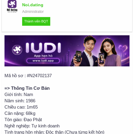
u
Noi.dating
Administrator
Thành viên BQT
Mã hồ sơ : #N24702137
=> Thông Tin Cơ Bản
Giới tính: Nam
Năm sinh: 1986
Chiều cao: 1m65
Cân nặng: 68kg
Tôn giáo: Đạo Phật
Nghề nghiệp: Tự kinh doanh
Tình trạng hôn nhân: Độc thân (Chưa từng kết hôn)