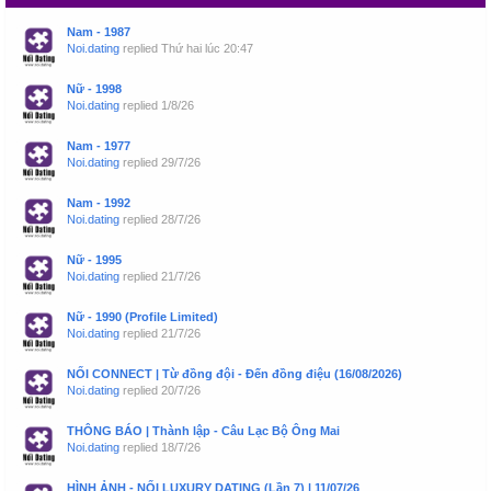
Nam - 1987
Noi.dating
replied
Thứ hai lúc 20:47
Nữ - 1998
Noi.dating
replied
1/8/26
Nam - 1977
Noi.dating
replied
29/7/26
Nam - 1992
Noi.dating
replied
28/7/26
Nữ - 1995
Noi.dating
replied
21/7/26
Nữ - 1990 (Profile Limited)
Noi.dating
replied
21/7/26
NỐI CONNECT | Từ đồng đội - Đến đồng điệu (16/08/2026)
Noi.dating
replied
20/7/26
THÔNG BÁO | Thành lập - Câu Lạc Bộ Ông Mai
Noi.dating
replied
18/7/26
HÌNH ẢNH - NỐI LUXURY DATING (Lần 7) | 11/07/26