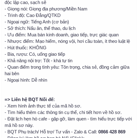
độc lập cao, sạch sẽ
- Giọng nói: Giọng địa phương/Miền Nam
- Trình độ: Cao Đẳng/QTKD
- Ngoại ngữ: Tiếng Anh (cơ bản)
- Sở thích: Nấu ăn, thể thao, du lịch
- Ưu điểm: Mua bán kinh doanh, giao tiếp, trực giác quan
- Nhược điểm: Mạo hiểm, nóng vội, hơi cầu toàn, ít theo luật lệ
- Hút thuốc: KHÔNG
- Bia, rượu: Có, uống giao tiếp
- Khả năng nội trợ: Tốt - khá tự tin
- Quan điểm trong tình yêu: Tôn trọng, chia sẻ, đồng cảm giữa
hai bên
- Ngoại hình: Dễ nhìn
=> Liên hệ BQT Nối để:
- Xem hình ảnh thực tế của mã hồ sơ.
- Tìm hiểu thêm các thông tin cụ thể, chi tiết hơn về hồ sơ.
- Đặt lịch hẹn hò cafe - gặp gỡ, làm quen - tìm hiểu trực tiếp với
mã hồ sơ này.
- BQT Phụ trách/ Hỗ trợ/ Tư vấn - Zalo & Call:
0866 428 869