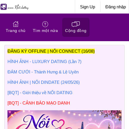
Sign Up
Đăng nhập
Trang chủ
Tìm một nửa
Cộng đồng
ĐĂNG KÝ OFFLINE | NỐI CONNECT (16/08)
HÌNH ẢNH - LUXURY DATING (Lần 7)
ĐÁM CƯỚI - Thành Hưng & Lệ Uyên
HÌNH ẢNH | NỐI DINDATE (24/05/26)
[BQT] - Giới thiệu về NỐI DATING
[BQT] - CẢNH BÁO MẠO DANH