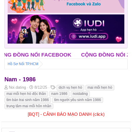
ĐỒNG NỐI FACEBOOK
CỘNG ĐỒNG NỐI ZALO
Hồ Sơ Nối TP.HCM
Nam - 1986
B
N
T
Noi.dating
8/12/25
dịch vụ hẹn hò
mai mối hẹn hò
ắ
g
h
mai mối hẹn hò độc thân
nam 1986
noidating
t
à
ẻ
tìm bán trai sinh năm 1986
tìm người yêu sinh năm 1986
đ
y
trung tâm mai mối hôn nhân
ầ
b
u
ắ
[BQT] - CẢNH BÁO MẠO DANH (click)
t
đ
ầ