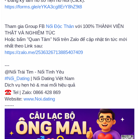
- Đăng ký làm hồ sơ hẹn hò Nối (Click):
https://forms.gle/eYKA3cg8ErY8hZ9t8
Tham gia Group FB
Nối Độc Thân
với 100% THÀNH VIÊN
THẬT VÀ NGHIÊM TÚC
Hoặc bấm "Quan Tâm" Nối trên Zalo để cập nhật tin tức mới
nhất theo Link sau:
https://zalo.me/2536326713885407409
---
@Nối Trái Tim - Nối Tình Yêu
#Nối_Dating
| Nối Dating Việt Nam
Dịch vụ hẹn hò & mai mối hiệu quả
Tel | Zalo: 0866 428 869
Website:
www.Noi.dating
------