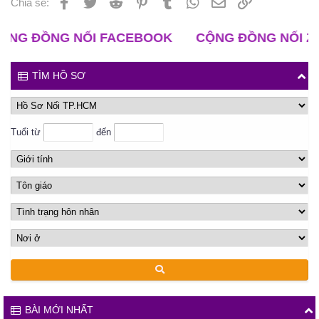
Facebook
Twitter
Reddit
Pinterest
Tumblr
WhatsApp
Email
Liên kết
Chia sẻ:
ĐỒNG NỐI FACEBOOK
CỘNG ĐỒNG NỐI ZALO
TÌM HỒ SƠ
Tuổi từ
đến
BÀI MỚI NHẤT