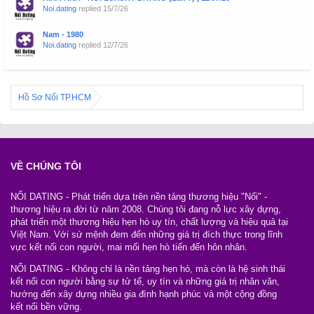
Noi.dating
replied
15/7/26
Nam - 1980
Noi.dating
replied
12/7/26
Hồ Sơ Nối TP.HCM
VỀ CHÚNG TÔI
NỐI DATING - Phát triển dựa trên nền tảng thương hiệu "Nối" -
thương hiệu ra đời từ năm 2008. Chúng tôi đang nỗ lực xây dựng,
phát triển một thương hiệu hẹn hò uy tín, chất lượng và hiệu quả tại
Việt Nam. Với sứ mệnh đem đến những giá trị đích thực trong lĩnh
vực kết nối con người, mai mối hẹn hò tiến đến hôn nhân.
NỐI DATING - Không chỉ là nền tảng hẹn hò, mà còn là hệ sinh thái
kết nối con người bằng sự tử tế, uy tín và những giá trị nhân văn,
hướng đến xây dựng nhiều gia đình hạnh phúc và một cộng đồng
kết nối bền vững.