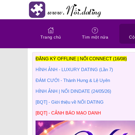
Trang chủ
Tìm một nửa
Cộ
ĐĂNG KÝ OFFLINE | NỐI CONNECT (16/08)
HÌNH ẢNH - LUXURY DATING (Lần 7)
ĐÁM CƯỚI - Thành Hưng & Lệ Uyên
HÌNH ẢNH | NỐI DINDATE (24/05/26)
[BQT] - Giới thiệu về NỐI DATING
[BQT] - CẢNH BÁO MẠO DANH