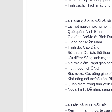
- Nghề nghiệp: Không quan 
- Tính cách: Thích mẫu phụ 
=> Đánh giá của Nối về hồ
- Là một người hướng nối, th
- Quê quán: Ninh Bình
- Gia đình Ba/Mẹ ở: Bình D
- Giọng nói: Miền Nam
- Trình độ: Cao Đẳng
- Sở thích: Du lịch, thể thao
- Ưu điểm: Sống lành mạnh, 
- Nhược điểm: Ngại giao ti
- Hút thuốc: KHÔNG
- Bia, rượu: Có, uống giao ti
- Khả năng nội trợ/nấu ăn: B
- Quan điểm trong tình yêu: 
- Ngoại hình: Dễ nhìn, sáng
=> Liên hệ BQT Nối để:
- Xem hình ảnh thực tế của