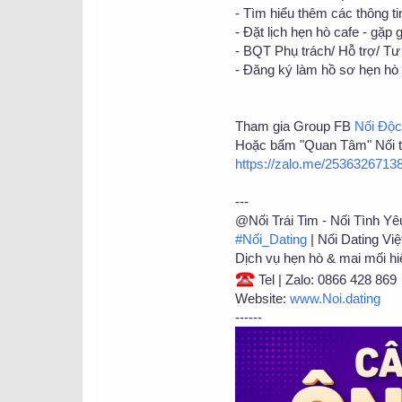
- Tìm hiểu thêm các thông tin
- Đặt lịch hẹn hò cafe - gặp 
- BQT Phụ trách/ Hỗ trợ/ Tư 
- Đăng ký làm hồ sơ hẹn hò 
Tham gia Group FB
Nối Độc
Hoặc bấm "Quan Tâm" Nối trê
https://zalo.me/253632671
---
@Nối Trái Tim - Nối Tình Yê
#Nối_Dating
| Nối Dating Vi
Dịch vụ hẹn hò & mai mối hi
Tel | Zalo: 0866 428 869
Website:
www.Noi.dating
------