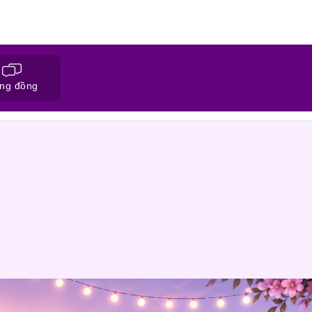
ng đồng
ĐĂNG KÝ HỒ SƠ
CỘNG ĐỒNG NỐI 