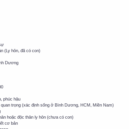
sự
ân (Ly hôn, đã có con)
ình Dương
00
h, phúc hậu
g quan trọng (xác định sống ở Bình Dương, HCM, Miền Nam)
g
thân hoặc độc thân ly hôn (chưa có con)
iết cơ bản