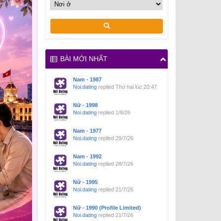
BÀI MỚI NHẤT
Nam - 1987
Noi.dating
replied
Thứ hai lúc 20:47
Nữ - 1998
Noi.dating
replied
1/8/26
Nam - 1977
Noi.dating
replied
29/7/26
Nam - 1992
Noi.dating
replied
28/7/26
Nữ - 1995
Noi.dating
replied
21/7/26
Nữ - 1990 (Profile Limited)
Noi.dating
replied
21/7/26