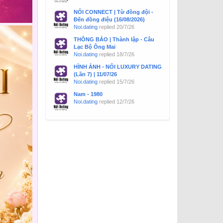
NỐI CONNECT | Từ đồng đội -
Đến đồng điệu (16/08/2026)
Noi.dating
replied
20/7/26
THÔNG BÁO | Thành lập - Câu
Lạc Bộ Ông Mai
Noi.dating
replied
18/7/26
HÌNH ẢNH - NỐI LUXURY DATING
(Lần 7) | 11/07/26
Noi.dating
replied
15/7/26
Nam - 1980
Noi.dating
replied
12/7/26