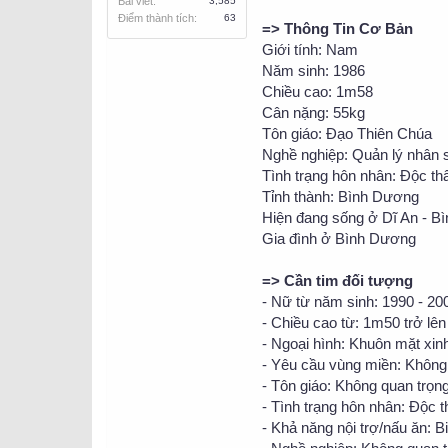
Bài viết
3,585
Điểm thành tích
63
=> Thông Tin Cơ Bản
Giới tính: Nam
Năm sinh: 1986
Chiều cao: 1m58
Cân nặng: 55kg
Tôn giáo: Đạo Thiên Chúa
Nghề nghiệp: Quản lý nhân 
Tình trạng hôn nhân: Độc th
Tỉnh thành: Bình Dương
Hiện đang sống ở Dĩ An - B
Gia đình ở Bình Dương
=> Cần tim đối tượng
- Nữ từ năm sinh: 1990 - 20
- Chiều cao từ: 1m50 trở lên
- Ngoại hình: Khuôn mặt xin
- Yêu cầu vùng miền: Khôn
- Tôn giáo: Không quan trọn
- Tình trạng hôn nhân: Độc 
- Khả năng nội trợ/nấu ăn: B