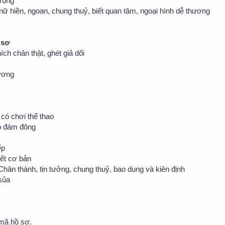
trọng
nữ hiền, ngoan, chung thuỷ, biết quan tâm, ngoại hình dễ thương
 sơ
ích chân thật, ghét giả dối
ương
có chơi thể thao
ếp đám đông
ếp
iết cơ bản
Chân thành, tin tưởng, chung thuỷ, bao dung và kiên định
 sủa
 mã hồ sơ.