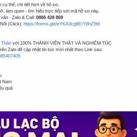
 cụ thể, chi tiết hơn về hồ sơ.
gỡ, làm quen - tìm hiểu trực tiếp với mã hồ sơ này.
vấn - Zalo & Call:
0866 428 869
Nối (Click):
https://forms.gle/eYKA3cg8ErY8hZ9t8
 Thân
với 100% THÀNH VIÊN THẬT VÀ NGHIÊM TÚC
n Zalo để cập nhật tin tức mới nhất theo Link sau:
3885407409
u
ệt Nam
ệu quả