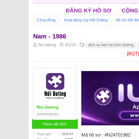
ĐĂNG KÝ HỒ SƠ
CỘNG ĐỒNG NỐI FACEB
Cộng đồng
Hoạt động của Nối Dating
Hồ Sơ Nối B
Nam - 1986
B
N
T
Noi.dating
9/1/25
dịch vụ hẹn hò bình dương
ắ
g
h
[BQT
t
à
ẻ
đ
y
ầ
b
u
ắ
t
đ
ầ
u
Noi.dating
Administrator
Thành viên BQT
Tham gia
22/1/17
Mã hồ sơ : #N24701982