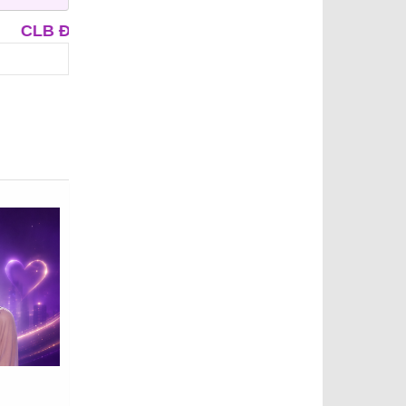
TRUNG NIÊN
CLB ÔNG MAI
APP HẸN HÒ - IUD