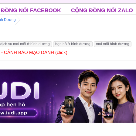
OOK
CỘNG ĐỒNG NỐI ZALO
CLB ĐỘC THÂN 
ình Dương
dịch vụ mai mối ở bình dương
hẹn hò ở bình dương
mai mối bình dương
] - CẢNH BÁO MẠO DANH (click)